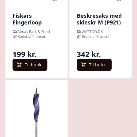
Fiskars
Beskresaks med
Fingerloop
sideskr M (P921)
beskæresaks
Almas Park & Fritid
WATTOO.DK
Bedst af 2 priser
Bedst af 3 priser
199 kr.
342 kr.
Til butik
Til butik