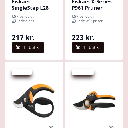
Fiskars
Fiskars X-Series
SingleStep L28
P961 Pruner
Pruning shears
Proshop.dk
Proshop.dk
Bedste pris
Bedst af 2 priser
217 kr.
223 kr.
Til butik
Til butik
Spar -3 kr.
Spar -12 kr.
Quick look
Quick l