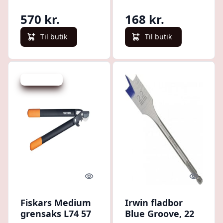
570 kr.
168 kr.
Til butik
Til butik
Spar -144 kr.
Quick look
Quick l
Fiskars Medium
Irwin fladbor
grensaks L74 57
Blue Groove, 22