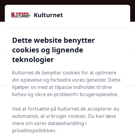
Kulturnet - Alt Det Gode I Livet | Din Kulturguide Siden
e menu
2016
Kulturnet
🌟🌟🌟🌟🌟
🌟
🚚
3.958 produktyper
Hurtig levering
Dette website benytter
🏷️
👍
97 kategorier
Kun godkendte butikker
cookies og lignende
teknologier
Men
Start søgning
Start søgning
Kulturnet.dk benytter cookies for at optimere
din oplevelse og forbedre vores tjenester. Dette
hjælper os med at tilpasse indholdet til dine
behov og sikre en problemfri brugeroplevelse.
Forside
Bolig og indretning
Terrasse og have
Sideskær
Ved at fortsætte på Kulturnet.dk accepterer du
Bedste sideskær - top 9
automatisk, at vi bruger cookies. Du kan læse
mere om vores databehandling i
valg
privatlivspolitikken.