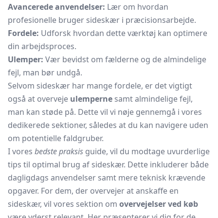
Avancerede anvendelser:
Lær om hvordan
profesionelle bruger sideskær i præcisionsarbejde.
Fordele:
Udforsk hvordan dette værktøj kan optimere
din arbejdsproces.
Ulemper:
Vær bevidst om fælderne og de almindelige
fejl, man bør undgå.
Selvom sideskær har mange fordele, er det vigtigt
også at overveje
ulemperne
samt almindelige fejl,
man kan støde på. Dette vil vi nøje gennemgå i vores
dedikerede sektioner, således at du kan navigere uden
om potentielle faldgruber.
I vores
bedste praksis
guide, vil du modtage uvurderlige
tips til optimal brug af sideskær. Dette inkluderer både
dagligdags anvendelser samt mere teknisk krævende
opgaver. For dem, der overvejer at anskaffe en
sideskær, vil vores sektion om
overvejelser ved køb
være yderst relevant. Her præsenterer vi dig for de