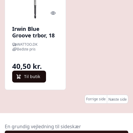
Quick look
Irwin Blue
Groove trbor, 18
mm x 165 mm
WATTOO.DK
Bedste pris
40,50 kr.
Til butik
Forrige side
Næste side
En grundig vejledning til sideskær