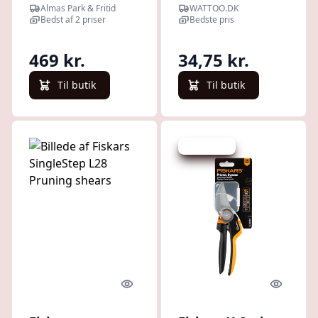
mm, 157 mm,
Almas Park & Fritid
WATTOO.DK
med sideskr
Bedst af 2 priser
Bedste pris
469 kr.
34,75 kr.
Til butik
Til butik
Spar 107 kr.
Quick look
Quick l