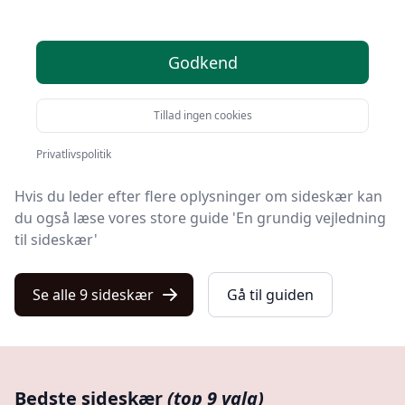
Du er landet på Kulturnet, hvor du finder de bedste
Godkend
sideskær. Vi har udvalgt 9 produkter til dig!
På vores liste finder du både de de bedste tilbud på
Tillad ingen cookies
sideskær i 2025, produkter med gratis levering og
sideskær i førsteklasses kvalitet.
Privatlivspolitik
Hvis du leder efter flere oplysninger om sideskær kan
du også læse vores store guide 'En grundig vejledning
til sideskær'
Se alle 9 sideskær
Gå til guiden
Bedste sideskær
(top 9 valg)