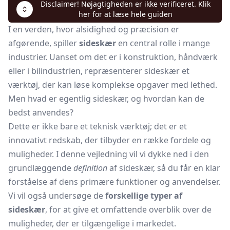
Disclaimer! Nøjagtigheden er ikke verificeret. Klik
her for at læse hele guiden
I en verden, hvor alsidighed og præcision er
afgørende, spiller
sideskær
en central rolle i mange
industrier. Uanset om det er i konstruktion, håndværk
eller i bilindustrien, repræsenterer sideskær et
værktøj, der kan løse komplekse opgaver med lethed.
Men hvad er egentlig sideskær, og hvordan kan de
bedst anvendes?
Dette er ikke bare et teknisk værktøj; det er et
innovativt redskab, der tilbyder en række fordele og
muligheder. I denne vejledning vil vi dykke ned i den
grundlæggende
definition
af sideskær, så du får en klar
forståelse af dens primære funktioner og anvendelser.
Vi vil også undersøge de
forskellige typer af
sideskær
, for at give et omfattende overblik over de
muligheder, der er tilgængelige i markedet.