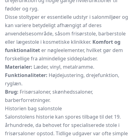
drejefunktion og nogle gange hvilefunktioner til
fødder og ryg.
Disse stoltyper er essentielle udstyr i salonmiljøer og
kan variere betydeligt afhængigt af deres
anvendelsesområde, såsom frisørstole, barberstole
eller lægestole i kosmetiske klinikker.
Komfort og
funktionalitet
er nøgleelementer, hvilket gør dem
forskellige fra almindelige siddepladser.
Materialer:
Læder, vinyl, metalramme.
Funktionaliteter:
Højdejustering, drejefunktion,
ryglæn.
Brug:
Frisørsaloner, skønhedssaloner,
barberforretninger.
Historien bag salonstole
Salonstolens historie kan spores tilbage til det 19.
århundrede, da behovet for specialiserede stole i
frisørsaloner opstod. Tidlige udgaver var ofte simple