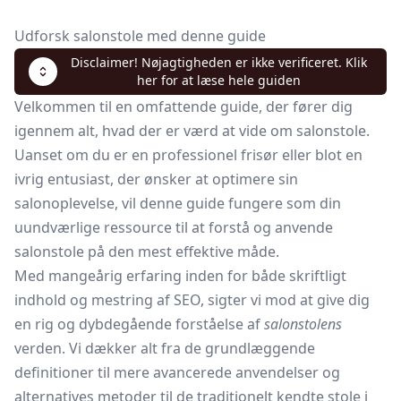
Udforsk salonstole med denne guide
Disclaimer! Nøjagtigheden er ikke verificeret. Klik
her for at læse hele guiden
Velkommen til en omfattende guide, der fører dig
igennem alt, hvad der er værd at vide om salonstole.
Uanset om du er en professionel frisør eller blot en
ivrig entusiast, der ønsker at optimere sin
salonoplevelse, vil denne guide fungere som din
uundværlige ressource til at forstå og anvende
salonstole på den mest effektive måde.
Med mangeårig erfaring inden for både skriftligt
indhold og mestring af SEO, sigter vi mod at give dig
en rig og dybdegående forståelse af
salonstolens
verden. Vi dækker alt fra de grundlæggende
definitioner til mere avancerede anvendelser og
alternatives metoder til de traditionelt kendte stole i