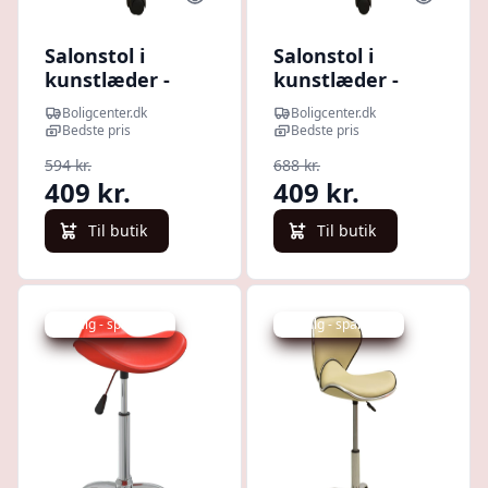
Salonstol i
Salonstol i
kunstlæder -
kunstlæder -
hvid,
højdejusterbar
Boligcenter.dk
Boligcenter.dk
højdejusterbar
drejestol, grå
Bedste pris
Bedste pris
drejestol med
594 kr.
688 kr.
hjul
409 kr.
409 kr.
Til butik
Til butik
Udsalg - spar 18 %
Udsalg - spar 41 %