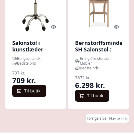
Quick look
Quick l
Salonstol i
Bernstorffsminde
kunstlæder -
SH Salonstol :
hvid,
Erling
Boligcenter.dk
Erling Christensen
højdejusterbar
Christensen
Bedste pris
Møbler
drejestol på hjul
Møbler
Bedste pris
737 kr.
7872 kr.
709 kr.
6.298 kr.
Til butik
Til butik
Forrige side
Næste side