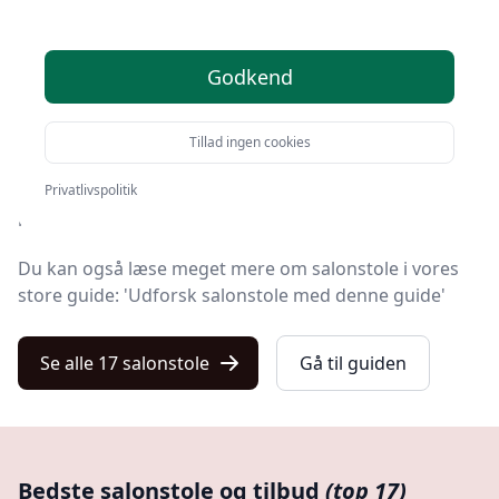
Velkommen til Kulturnet! Vi har gjort arbejdet for dig
Godkend
og udvalgt 17 af de bedste salonstole på markedet.
Uanset om du leder efter kvalitet, et prisvenligt
Tillad ingen cookies
salonstol tilbud, en specifik model eller at få gratis
levering, finder du det på vores liste med 17 udvalgte
Privatlivspolitik
produkter her.
Du kan også læse meget mere om salonstole i vores
store guide: 'Udforsk salonstole med denne guide'
Se alle 17 salonstole
Gå til guiden
Bedste salonstole og tilbud
(top 17)