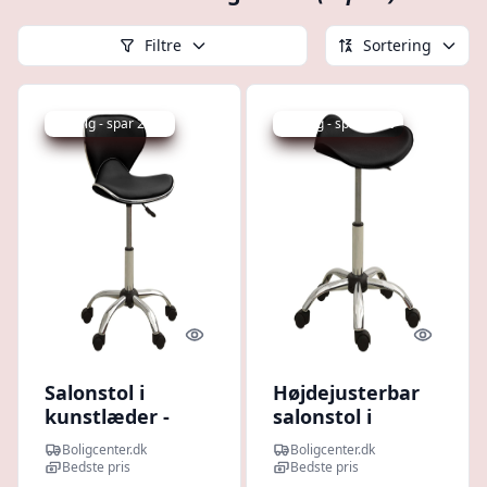
Filtre
Sortering
Udsalg - spar 28 %
Udsalg - spar 36 %
Quick look
Quick l
Salonstol i
Højdejusterbar
kunstlæder -
salonstol i
højdejusterbar
kunstlæder -
Boligcenter.dk
Boligcenter.dk
drejestol, sort
sort, drejestol
Bedste pris
Bedste pris