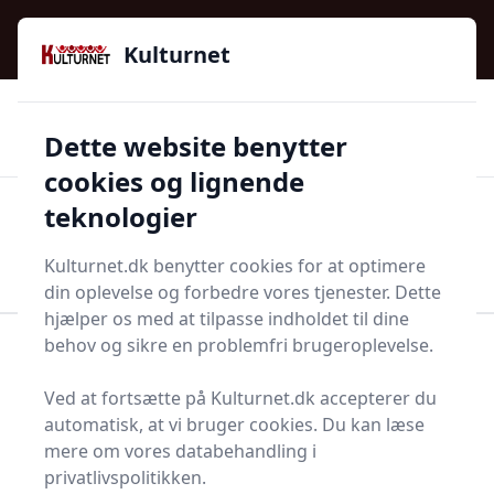
Kulturnet - Alt Det Gode I Livet | Din Kulturguide Siden
e menu
2016
Kulturnet
🌟🌟🌟🌟🌟
🌟
🚚
3.958 produktyper
Hurtig levering
Dette website benytter
🏷️
👍
97 kategorier
Kun godkendte butikker
cookies og lignende
teknologier
Men
Start søgning
Start søgning
Kulturnet.dk benytter cookies for at optimere
din oplevelse og forbedre vores tjenester. Dette
hjælper os med at tilpasse indholdet til dine
behov og sikre en problemfri brugeroplevelse.
Forside
Bolig og indretning
Møbler
Stole
Salonstol
Ved at fortsætte på Kulturnet.dk accepterer du
Bedste salonstole og
automatisk, at vi bruger cookies. Du kan læse
mere om vores databehandling i
tilbud - top 17
privatlivspolitikken.