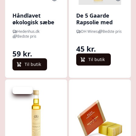
Håndlavet
De 5 Gaarde
økologisk sæbe
Rapsolie med
med rosmarin og
Hvidløg
Hedenhus.dk
DH Wines
Bedste pris
lavendel 100 g -
Bedste pris
Fugtgivende
45 kr.
kokosolie,
59 kr.
rapsolie -
Til butik
Hedenhus -
Til butik
Plejende,
afslappende
Spar 6 kr.