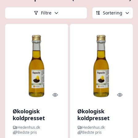
Filtre
Sortering
Quick look
Quick l
Økologisk
Økologisk
koldpresset
koldpresset
rapsolie 5 liter til
rapsolie 500 ml
Hedenhus.dk
Hedenhus.dk
hud- og hårpleje
til hudpleje og
Bedste pris
Bedste pris