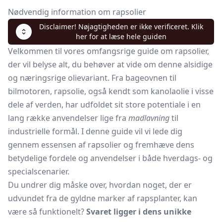
Nødvendig information om rapsolier
Disclaimer! Nøjagtigheden er ikke verificeret. Klik
her for at læse hele guiden
Velkommen til vores omfangsrige guide om rapsolier,
der vil belyse alt, du behøver at vide om denne alsidige
og næringsrige olievariant. Fra bageovnen til
bilmotoren, rapsolie, også kendt som kanolaolie i visse
dele af verden, har udfoldet sit store potentiale i en
lang række anvendelser lige fra
madlavning
til
industrielle formål. I denne guide vil vi lede dig
gennem essensen af rapsolier og fremhæve dens
betydelige fordele og anvendelser i både hverdags- og
specialscenarier.
Du undrer dig måske over, hvordan noget, der er
udvundet fra de gyldne marker af rapsplanter, kan
være så funktionelt?
Svaret ligger i dens unikke