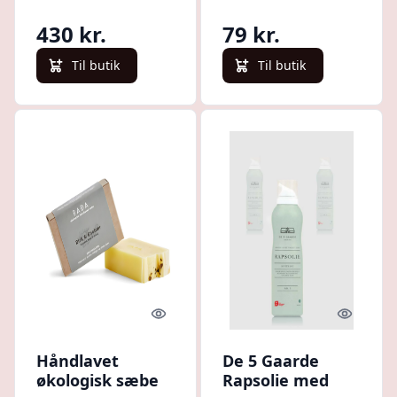
- Hedenhus - Rig
massage -
på vitamin E, K,
Vitamin E og K,
430 kr.
79 kr.
omega-6, let
omega-6,
absorberende
uraffineret -
Til butik
Til butik
Hedenhus
Quick look
Quick l
Håndlavet
De 5 Gaarde
økologisk sæbe
Rapsolie med