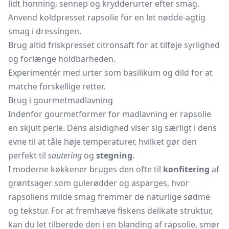
lidt honning, sennep og krydderurter efter smag.
Anvend koldpresset rapsolie for en let nødde-agtig
smag i dressingen.
Brug altid friskpresset citronsaft for at tilføje syrlighed
og forlænge holdbarheden.
Experimentér med urter som basilikum og dild for at
matche forskellige retter.
Brug i gourmetmadlavning
Indenfor gourmetformer for madlavning er rapsolie
en skjult perle. Dens alsidighed viser sig særligt i dens
evne til at tåle høje temperaturer, hvilket gør den
perfekt til
sautering
og
stegning
.
I moderne køkkener bruges den ofte til
konfitering
af
grøntsager som gulerødder og asparges, hvor
rapsoliens milde smag fremmer de naturlige sødme
og tekstur. For at fremhæve fiskens delikate struktur,
kan du let tilberede den i en blanding af rapsolie, smør