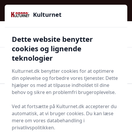
Kulturnet - Alt Det Gode I Livet | Din Kulturguide Siden
e menu
2016
Kulturnet
🌟🌟🌟🌟🌟
🌟
🚚
3.958 produktyper
Hurtig levering
Dette website benytter
🏷️
👍
97 kategorier
Kun godkendte butikker
cookies og lignende
teknologier
Men
Start søgning
Start søgning
Kulturnet.dk benytter cookies for at optimere
din oplevelse og forbedre vores tjenester. Dette
hjælper os med at tilpasse indholdet til dine
behov og sikre en problemfri brugeroplevelse.
Forside
Husholdning
Mad og drikke
Fødevarer
Rapsolie
Ved at fortsætte på Kulturnet.dk accepterer du
Bedste rapsolie i 2025 -
automatisk, at vi bruger cookies. Du kan læse
mere om vores databehandling i
se de 17 bedste her
privatlivspolitikken.