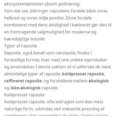
økosystemtjenester såsom pollinering.
Som det ses, bibringer rapsoliens fordele både vores
helbred og vores miljø positivt. Disse fordele
kombineret med dens alsidighed i køkkenet gør den til
en fremragende valgmulighed for moderne og
bæredygtige livsstile.
Typer af rapsolie
Rapsolie, også kendt som canolaolie, findes i
forskellige former, hver med sine unikke egenskaber
og anvendelser. I denne sektion vil vi udforske de mest
almindelige typer af rapsolie:
koldpresset rapsolie
,
raffineret rapsolie
, og forskellene mellem
økologisk
og
ikke-økologisk
rapsolie.
Koldpresset rapsolie
Koldpresset rapsolie, ofte betragtet som den mest
naturlige form, udvindes ved mekanisk presning af
rapsfrøene uden anvendelse af varme. Denne proces