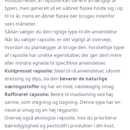
Holdbarheden af rapsolie kan variere afhængigt af
typen, men generelt vil en uåbnet flaske holde sig i op
til to år, mens en åbnet flaske bør bruges indenfor
seks måneder.
Sådan vælger du den rigtige type til din anvendelse
Når du vælger rapsolie, er det vigtigt at overveje,
hvordan du planlægger at bruge den. Forskellige typer
af rapsolie har unikke egenskaber, der gør dem mere
eller mindre egnede til specifikke anvendelser.
Koldpresset rapsolie:
Ideel til rå anvendelser, såsom
dressing og dips, da den
bevarer de naturlige
næringsstoffer
og har en mild, nøddeagtig smag.
Raffineret rapsolie:
Bedre til madlavning ved høj
varme, som stegning og bagning. Denne type har en
neutral smag og en høj røgpunkt.
Overvej også økologisk rapsolie, hvis du prioriterer
bæredygtighed og pesticidfri produkter i din kost.