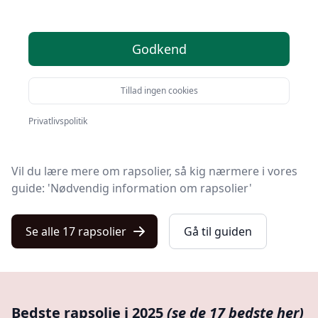
På Kulturnet finder du markedets bedste rapsolier. Vi
Godkend
har udvalgt 17 produkter, så du nemt kan finde det
rigtige.
Tillad ingen cookies
Uanset om du prioriterer høj kvalitet uanset prisen,
om du leder efter en rapsolie med fri fragt, eller du vil
Privatlivspolitik
finde den bedste pris, så finder du løsningen her.
Vil du lære mere om rapsolier, så kig nærmere i vores
guide: 'Nødvendig information om rapsolier'
Se alle 17 rapsolier
Gå til guiden
Bedste rapsolie i 2025
(se de 17 bedste her)