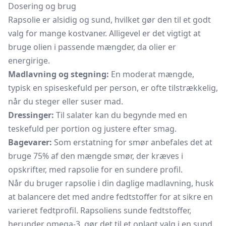
Dosering og brug
Rapsolie er alsidig og sund, hvilket gør den til et godt
valg for mange kostvaner. Alligevel er det vigtigt at
bruge olien i passende mængder, da olier er
energirige.
Madlavning og stegning:
En moderat mængde,
typisk en spiseskefuld per person, er ofte tilstrækkelig,
når du steger eller suser mad.
Dressinger:
Til salater kan du begynde med en
teskefuld per portion og justere efter smag.
Bagevarer:
Som erstatning for smør anbefales det at
bruge 75% af den mængde smør, der kræves i
opskrifter, med rapsolie for en sundere profil.
Når du bruger rapsolie i din daglige madlavning, husk
at balancere det med andre fedtstoffer for at sikre en
varieret fedtprofil. Rapsoliens sunde fedtstoffer,
herunder omega-3, gør det til et oplagt valg i en sund