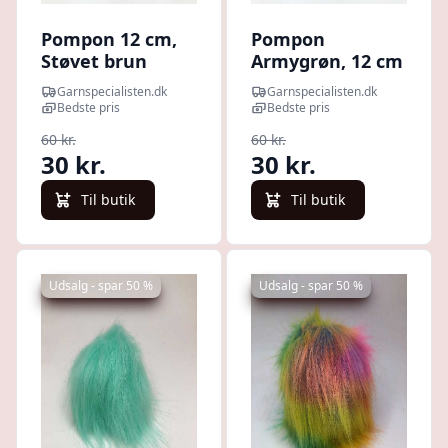
Pompon 12 cm,
Pompon
Støvet brun
Armygrøn, 12 cm
Garnspecialisten.dk
Garnspecialisten.dk
Bedste pris
Bedste pris
60 kr.
60 kr.
30 kr.
30 kr.
Til butik
Til butik
Udsalg - spar 50 %
Udsalg - spar 50 %