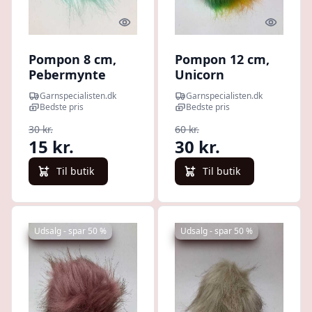
Quick look
Quick l
Pompon 8 cm,
Pompon 12 cm,
Pebermynte
Unicorn
Garnspecialisten.dk
Garnspecialisten.dk
Bedste pris
Bedste pris
30 kr.
60 kr.
15 kr.
30 kr.
Til butik
Til butik
Udsalg - spar 50 %
Udsalg - spar 50 %