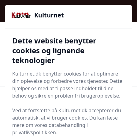
Kulturnet - Alt Det Gode I Livet | Din Kulturguide Siden
e menu
2016
Kulturnet
🌟🌟🌟🌟🌟
🌟
🚚
3.958 produktyper
Hurtig levering
Dette website benytter
🏷️
👍
97 kategorier
Kun godkendte butikker
cookies og lignende
teknologier
Men
Start søgning
Start søgning
Kulturnet.dk benytter cookies for at optimere
din oplevelse og forbedre vores tjenester. Dette
hjælper os med at tilpasse indholdet til dine
behov og sikre en problemfri brugeroplevelse.
Forside
Bolig og indretning
Festoppyntning og festtilbehør
Pompon
Ved at fortsætte på Kulturnet.dk accepterer du
Pomponer - 26 på lager
automatisk, at vi bruger cookies. Du kan læse
mere om vores databehandling i
privatlivspolitikken.