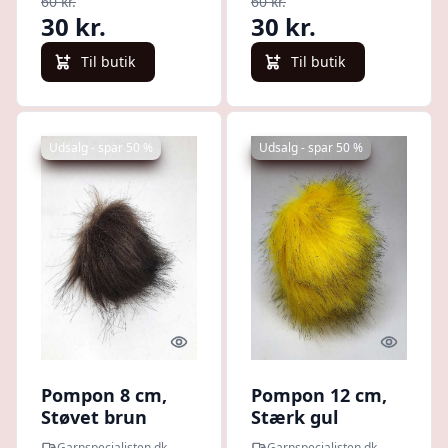
60 kr.
60 kr.
30 kr.
30 kr.
Til butik
Til butik
Udsalg - spar 50 %
Udsalg - spar 50 %
Quick look
Quick l
Pompon 8 cm,
Pompon 12 cm,
Støvet brun
Stærk gul
Garnspecialisten.dk
Garnspecialisten.dk