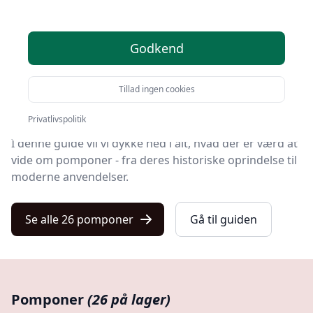
Velkommen til denne omfattende guide om
pomponer, en verden fuld af farver, former og
kreativitet.
Godkend
Hvis du nogensinde har undret dig over, hvordan disse
Tillad ingen cookies
små, fluffy accessories kan forvandle hverdagsting til
unikke kunstværker, så er du kommet til det rette sted.
Privatlivspolitik
I denne guide vil vi dykke ned i alt, hvad der er værd at
vide om pomponer - fra deres historiske oprindelse til
moderne anvendelser.
Se alle 26 pomponer
Gå til guiden
Pomponer
(26 på lager)