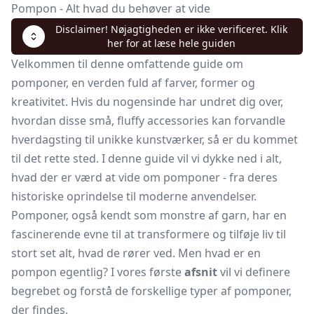
Pompon - Alt hvad du behøver at vide
Disclaimer! Nøjagtigheden er ikke verificeret. Klik
her for at læse hele guiden
Velkommen til denne omfattende guide om
pomponer, en verden fuld af farver, former og
kreativitet. Hvis du nogensinde har undret dig over,
hvordan disse små, fluffy accessories kan forvandle
hverdagsting til unikke kunstværker, så er du kommet
til det rette sted. I denne guide vil vi dykke ned i alt,
hvad der er værd at vide om pomponer - fra deres
historiske oprindelse til moderne anvendelser.
Pomponer, også kendt som monstre af garn, har en
fascinerende evne til at transformere og tilføje liv til
stort set alt, hvad de rører ved. Men hvad er en
pompon egentlig? I vores første
afsnit
vil vi definere
begrebet og forstå de forskellige typer af pomponer,
der findes.