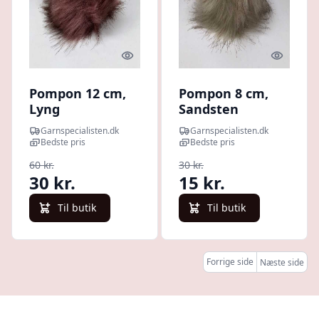
Quick look
Quick l
Pompon 12 cm,
Pompon 8 cm,
Lyng
Sandsten
Garnspecialisten.dk
Garnspecialisten.dk
Bedste pris
Bedste pris
60 kr.
30 kr.
30 kr.
15 kr.
Til butik
Til butik
Forrige side
Næste side