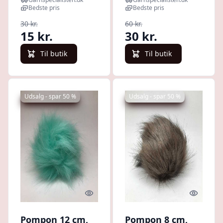
Bedste pris
Bedste pris
30 kr.
60 kr.
15 kr.
30 kr.
Til butik
Til butik
Udsalg - spar 50 %
Udsalg - spar 50 %
Quick look
Quick l
Pompon 12 cm,
Pompon 8 cm,