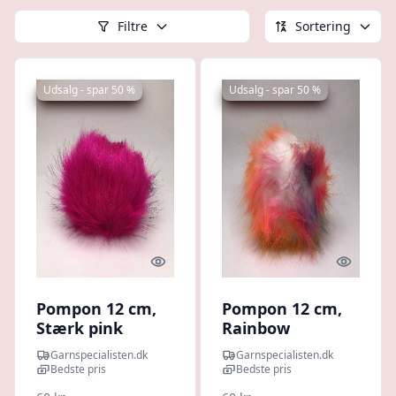
Filtre
Sortering
Udsalg - spar 50 %
Udsalg - spar 50 %
Quick look
Quick l
Pompon 12 cm,
Pompon 12 cm,
Stærk pink
Rainbow
Garnspecialisten.dk
Garnspecialisten.dk
Bedste pris
Bedste pris