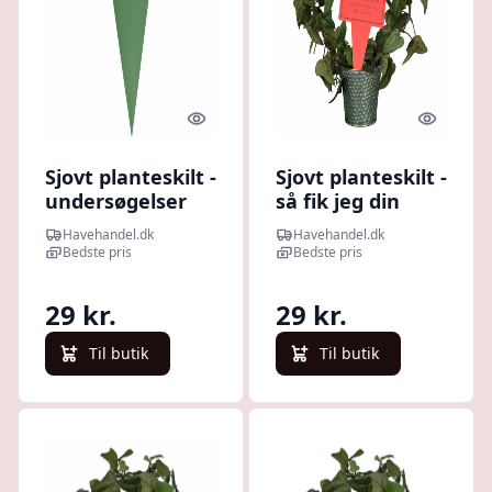
Quick look
Quick l
Sjovt planteskilt -
Sjovt planteskilt -
undersøgelser
så fik jeg din
viser
opmærksomhed
Havehandel.dk
Havehandel.dk
Bedste pris
Bedste pris
29 kr.
29 kr.
Til butik
Til butik