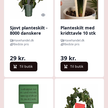
Quick look
Quick l
Sjovt planteskilt -
Planteskilt med
8000 danskere
kridttavle 10 stk
Havehandel.dk
Havehandel.dk
Bedste pris
Bedste pris
29 kr.
39 kr.
Til butik
Til butik