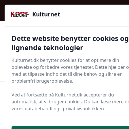
Kulturnet - Alt Det Gode I Livet | Din Kulturguide Siden
e menu
2016
Kulturnet
🌟🌟🌟🌟🌟
🌟
🚚
3.958 produktyper
Hurtig levering
Dette website benytter cookies og
🏷️
👍
97 kategorier
Kun godkendte butikker
lignende teknologier
Men
Kulturnet.dk benytter cookies for at optimere din
Start søgning
oplevelse og forbedre vores tjenester. Dette hjælper 
Start søgning
med at tilpasse indholdet til dine behov og sikre en
problemfri brugeroplevelse.
Forside
Bolig og indretning
Terrasse og have
Ved at fortsætte på Kulturnet.dk accepterer du
Planteskilt
automatisk, at vi bruger cookies. Du kan læse mere 
vores databehandling i privatlivspolitikken.
Find de bedste
planteskilt - 12