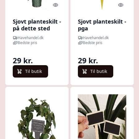
Quick look
Quick l
Sjovt planteskilt -
Sjovt planteskilt -
på dette sted
pga
nedskæringer
Havehandel.dk
Havehandel.dk
Bedste pris
Bedste pris
29 kr.
29 kr.
Til butik
Til butik