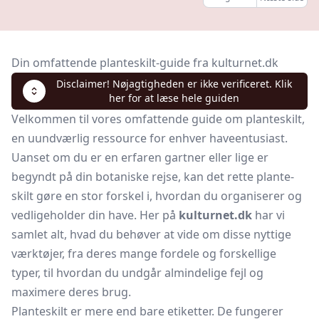
Din omfattende planteskilt-guide fra kulturnet.dk
Disclaimer! Nøjagtigheden er ikke verificeret. Klik
her for at læse hele guiden
Velkommen til vores omfattende guide om planteskilt,
en uundværlig ressource for enhver haveentusiast.
Uanset om du er en erfaren gartner eller lige er
begyndt på din botaniske rejse, kan det rette plante-
skilt gøre en stor forskel i, hvordan du organiserer og
vedligeholder din have. Her på
kulturnet.dk
har vi
samlet alt, hvad du behøver at vide om disse nyttige
værktøjer, fra deres mange fordele og forskellige
typer, til hvordan du undgår almindelige fejl og
maximere deres brug.
Planteskilt er mere end bare etiketter. De fungerer