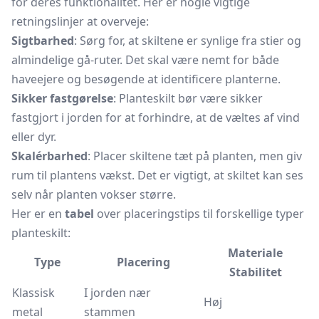
for deres funktionalitet. Her er nogle vigtige
retningslinjer at overveje:
Sigtbarhed
: Sørg for, at skiltene er synlige fra stier og
almindelige gå-ruter. Det skal være nemt for både
haveejere og besøgende at identificere planterne.
Sikker fastgørelse
: Planteskilt bør være sikker
fastgjort i jorden for at forhindre, at de væltes af vind
eller dyr.
Skalérbarhed
: Placer skiltene tæt på planten, men giv
rum til plantens vækst. Det er vigtigt, at skiltet kan ses
selv når planten vokser større.
Her er en
tabel
over placeringstips til forskellige typer
planteskilt:
Materiale
Type
Placering
Stabilitet
Klassisk
I jorden nær
Høj
metal
stammen