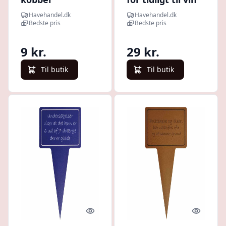
Havehandel.dk
Havehandel.dk
Bedste pris
Bedste pris
9 kr.
29 kr.
Til butik
Til butik
Quick look
Quick l