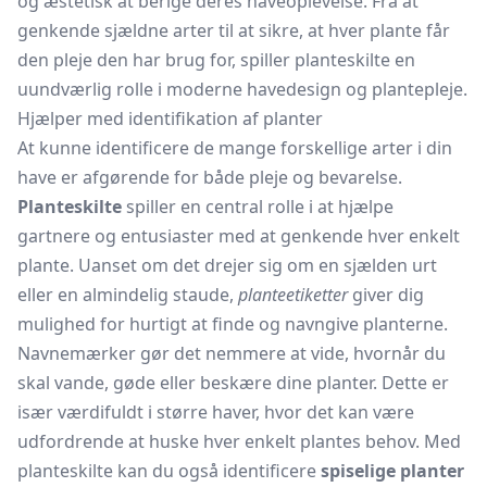
og æstetisk at berige deres haveoplevelse. Fra at
genkende sjældne arter til at sikre, at hver plante får
den pleje den har brug for, spiller planteskilte en
uundværlig rolle i moderne havedesign og plantepleje.
Hjælper med identifikation af planter
At kunne identificere de mange forskellige arter i din
have er afgørende for både pleje og bevarelse.
Planteskilte
spiller en central rolle i at hjælpe
gartnere og entusiaster med at genkende hver enkelt
plante. Uanset om det drejer sig om en sjælden urt
eller en almindelig staude,
planteetiketter
giver dig
mulighed for hurtigt at finde og navngive planterne.
Navnemærker gør det nemmere at vide, hvornår du
skal vande, gøde eller beskære dine planter. Dette er
især værdifuldt i større haver, hvor det kan være
udfordrende at huske hver enkelt plantes behov. Med
planteskilte kan du også identificere
spiselige planter