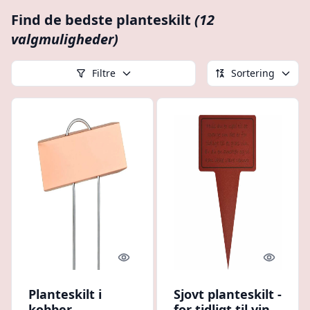
Find de bedste planteskilt
(12
valgmuligheder)
Filtre
Sortering
Quick look
Quick l
Planteskilt i
Sjovt planteskilt -
kobber
for tidligt til vin