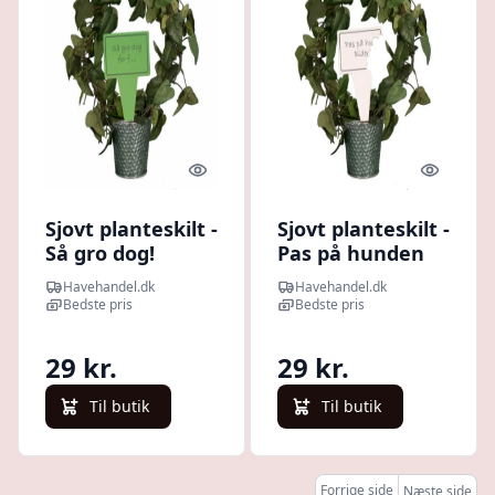
Quick look
Quick l
Sjovt planteskilt -
Sjovt planteskilt -
Så gro dog!
Pas på hunden
bider
Havehandel.dk
Havehandel.dk
Bedste pris
Bedste pris
29 kr.
29 kr.
Til butik
Til butik
Forrige side
Næste side