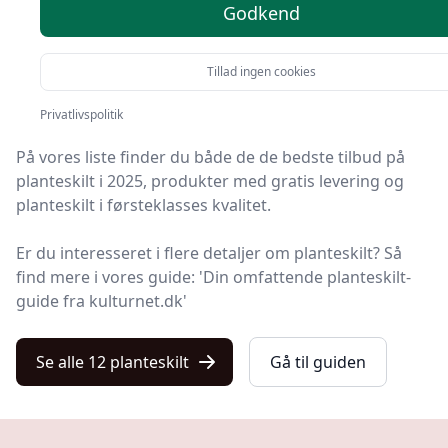
valgmuligheder
Godkend
Tillad ingen cookies
Du er landet på Kulturnet, hvor du finder de bedste
planteskilt. Vi har udvalgt 12 produkter til dig!
Privatlivspolitik
På vores liste finder du både de de bedste tilbud på
planteskilt i 2025, produkter med gratis levering og
planteskilt i førsteklasses kvalitet.
Er du interesseret i flere detaljer om planteskilt? Så
find mere i vores guide: 'Din omfattende planteskilt-
guide fra kulturnet.dk'
Se alle 12 planteskilt
Gå til guiden