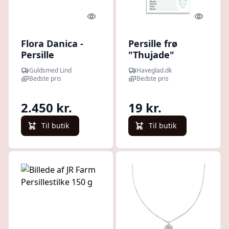
Quick look
Quick l
Flora Danica -
Persille frø
Persille
"Thujade"
halskæde i
Guldsmed Lind
Haveglad.dk
guldbelagt sølv -
Bedste pris
Bedste pris
par-ne-g
2.450 kr.
19 kr.
Til butik
Til butik