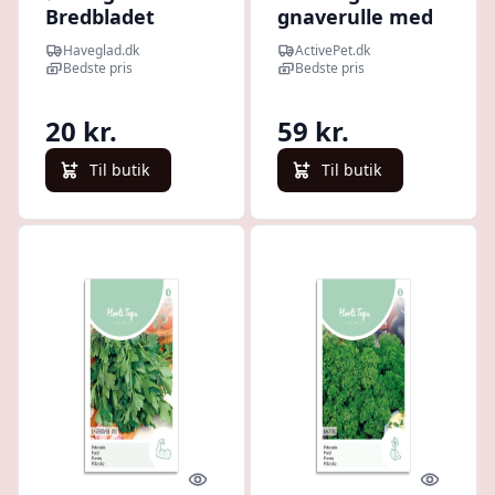
Bredbladet
gnaverulle med
persille
persille - JR FARM
Haveglad.dk
ActivePet.dk
Bedste pris
Bedste pris
20 kr.
59 kr.
Til butik
Til butik
Quick look
Quick l