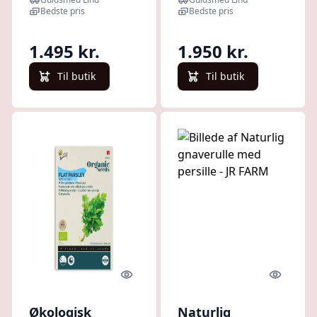
karat guldbelagt
sølv - par-ri-g
Bedste pris
Bedste pris
sølv - par-stpc-g
1.495 kr.
1.950 kr.
Til butik
Til butik
Quick look
Quick l
Økologisk
Naturlig