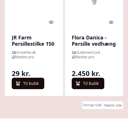
Quick look
Quick l
JR Farm
Flora Danica -
Persillestilke 150
Persille vedhæng
g
med halskæde i
ActivePet.dk
Guldsmed Lind
sterling sølv -
Bedste pris
Bedste pris
par-ne-s
29 kr.
2.450 kr.
Til butik
Til butik
Forrige side
Næste side