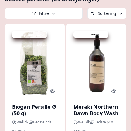
Filtre
Sortering
Udsalg - spar 25 %
Udsalg - spar 29 %
Quick look
Quick l
Biogan Persille Ø
Meraki Northern
(50 g)
Dawn Body Wash
490 ml.
Well.dk
Bedste pris
Well.dk
Bedste pris