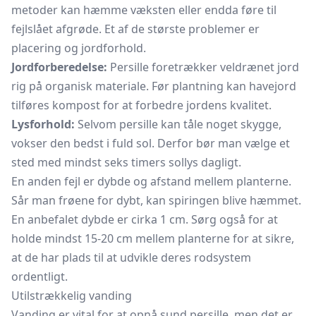
metoder kan hæmme væksten eller endda føre til
fejlslået afgrøde. Et af de største problemer er
placering og jordforhold.
Jordforberedelse:
Persille foretrækker veldrænet jord
rig på organisk materiale. Før plantning kan havejord
tilføres kompost for at forbedre jordens kvalitet.
Lysforhold:
Selvom persille kan tåle noget skygge,
vokser den bedst i fuld sol. Derfor bør man vælge et
sted med mindst seks timers sollys dagligt.
En anden fejl er dybde og afstand mellem planterne.
Sår man frøene for dybt, kan spiringen blive hæmmet.
En anbefalet dybde er cirka 1 cm. Sørg også for at
holde mindst 15-20 cm mellem planterne for at sikre,
at de har plads til at udvikle deres rodsystem
ordentligt.
Utilstrækkelig vanding
Vanding er vital for at opnå sund persille, men det er