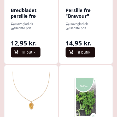
Bredbladet
Persille frø
persille frø
"Bravour"
"Amsterdamse
Haveglad.dk
Haveglad.dk
snij"
Bedste pris
Bedste pris
12,95 kr.
14,95 kr.
Til butik
Til butik