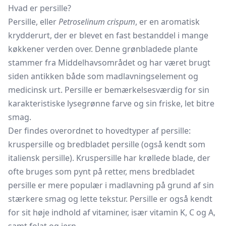
Hvad er persille?
Persille, eller
Petroselinum crispum
, er en aromatisk
krydderurt, der er blevet en fast bestanddel i mange
køkkener verden over. Denne grønbladede plante
stammer fra Middelhavsområdet og har været brugt
siden antikken både som madlavningselement og
medicinsk urt. Persille er bemærkelsesværdig for sin
karakteristiske lysegrønne farve og sin friske, let bitre
smag.
Der findes overordnet to hovedtyper af persille:
kruspersille og bredbladet persille (også kendt som
italiensk persille). Kruspersille har krøllede blade, der
ofte bruges som pynt på retter, mens bredbladet
persille er mere populær i madlavning på grund af sin
stærkere smag og lette tekstur. Persille er også kendt
for sit høje indhold af vitaminer, især vitamin K, C og A,