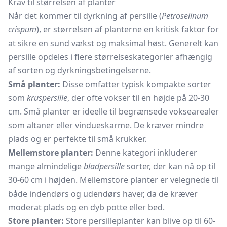
Krav til størrelsen af planter
Når det kommer til dyrkning af persille (
Petroselinum
crispum
), er størrelsen af planterne en kritisk faktor for
at sikre en sund vækst og maksimal høst. Generelt kan
persille opdeles i flere størrelseskategorier afhængig
af sorten og dyrkningsbetingelserne.
Små planter:
Disse omfatter typisk kompakte sorter
som
kruspersille
, der ofte vokser til en højde på 20-30
cm. Små planter er ideelle til begrænsede voksearealer
som altaner eller vindueskarme. De kræver mindre
plads og er perfekte til små krukker.
Mellemstore planter:
Denne kategori inkluderer
mange almindelige
bladpersille
sorter, der kan nå op til
30-60 cm i højden. Mellemstore planter er velegnede til
både indendørs og udendørs haver, da de kræver
moderat plads og en dyb potte eller bed.
Store planter:
Store persilleplanter kan blive op til 60-