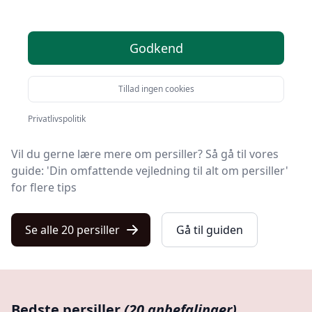
Du er landet på Kulturnet, hvor du finder de bedste
persiller. Vi har udvalgt 20 produkter til dig!
Godkend
Leder du efter et godt persille tilbud? Vil du have gratis
fragt? Eller har du allerede en bestemt model i
Tillad ingen cookies
tankerne? Du finder det hele blandt de 20 produkter
på listen her.
Privatlivspolitik
Vil du gerne lære mere om persiller? Så gå til vores
guide: 'Din omfattende vejledning til alt om persiller'
for flere tips
Se alle 20 persiller
Gå til guiden
Bedste persiller
(20 anbefalinger)