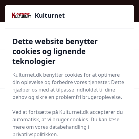
Kulturnet - Alt Det Gode I Livet | Din Kulturguide Siden
e menu
2016
Kulturnet
🌟🌟🌟🌟🌟
🌟
🚚
3.958 produktyper
Hurtig levering
Dette website benytter
🏷️
👍
97 kategorier
Kun godkendte butikker
cookies og lignende
teknologier
Men
Start søgning
Start søgning
Kulturnet.dk benytter cookies for at optimere
din oplevelse og forbedre vores tjenester. Dette
hjælper os med at tilpasse indholdet til dine
behov og sikre en problemfri brugeroplevelse.
Forside
Husholdning
Mad og drikke
Persille
Ved at fortsætte på Kulturnet.dk accepterer du
Bedste persiller - 20
automatisk, at vi bruger cookies. Du kan læse
anbefalinger
mere om vores databehandling i
privatlivspolitikken.