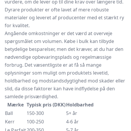
vurdere, om de lever op til dine krav over længere tid.
Dyrare produkter er ofte lavet af mere robuste
materialer og leveret af producenter med et stærkt ry
for kvalitet.
Angående omkostninger er det værd at overveje
spørgsmålet om volumen. Købe i bulk kan tilbyde
betydelige besparelser, men det kræver, at du har den
nødvendige opbevaringsplads og regelmæssige
forbrug. Det væsentligste er at få så mange
oplysninger som muligt om produktets levetid,
holdbarhed og modstandsdygtighed mod skader eller
slid, da disse faktorer kan have indflydelse på den
samlede prisværdighed.
Mærke
Typisk pris (DKK)
Holdbarhed
Ball
150-300
5+ år
Kerr
100-250
4-6 år
Le Parfait
200-350
5-7 år