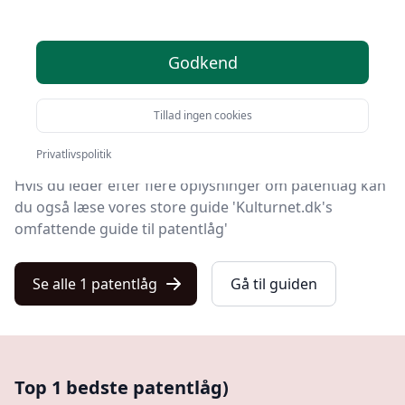
På Kulturnet finder du markedets bedste patentlåg. Vi
har udvalgt 1 produkter, så du nemt kan finde det
rigtige.
Godkend
Blandt de 1 udvalgte produkter finder du både skarpe
Tillad ingen cookies
tilbud, patentlåg med gratis fragt og modeller i
topkvalitet.
Privatlivspolitik
Hvis du leder efter flere oplysninger om patentlåg kan
du også læse vores store guide 'Kulturnet.dk's
omfattende guide til patentlåg'
Se alle 1 patentlåg
Gå til guiden
Top 1 bedste patentlåg)