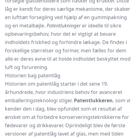
forsegle glasbeholdere som flasker og krukker. Disse
låg er kendt for deres særlige mekanisme, der skaber
en lufttæt forsegling ved hjælp af en gummipakning
og en metalbøjle.
Patentlukninger
er ideelle til sikre
opbevaringsbehov, hvor det er vigtigt at bevare
indholdets friskhed og forhindre lækage. De findes i
forskellige størrelser og former, men fælles for dem
alle er deres evne til at holde indholdet beskyttet mod
luft og forurening.
Historien bag patentlåg
Historien om patentlåg starter i det sene 19.
århundrede, hvor industriens behov for avanceret
emballeringsteknologi stiger.
Patentlukkeren
, som vi
kender den i dag, blev opfundet som et resultat af
ønsket om at forbedre konserveringsteknikkerne for
fødevarer og drikkevarer. Oprindeligt blev de første
versioner af patentlåg lavet af glas, men med tiden