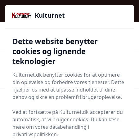
Kulturnet - Alt Det Gode I Livet | Din Kulturguide Siden
e menu
2016
Kulturnet
🌟🌟🌟🌟🌟
🌟
🚚
3.958 produktyper
Hurtig levering
Dette website benytter
🏷️
👍
97 kategorier
Kun godkendte butikker
cookies og lignende
teknologier
Men
Start søgning
Start søgning
Kulturnet.dk benytter cookies for at optimere
din oplevelse og forbedre vores tjenester. Dette
hjælper os med at tilpasse indholdet til dine
behov og sikre en problemfri brugeroplevelse.
Forside
Bolig og indretning
Køkken og spisestue
Diverse køkken og spisestue
Patentlåg
Ved at fortsætte på Kulturnet.dk accepterer du
Top 1 bedste patentlåg
automatisk, at vi bruger cookies. Du kan læse
mere om vores databehandling i
privatlivspolitikken.