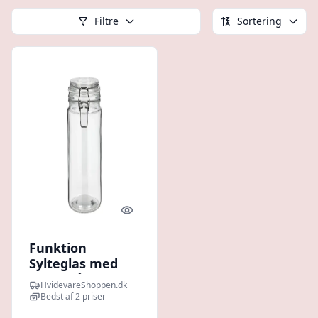
Filtre
Sortering
Quick look
Funktion
Sylteglas med
patentlåg - 1000
HvidevareShoppen.dk
ml.
Bedst af 2 priser