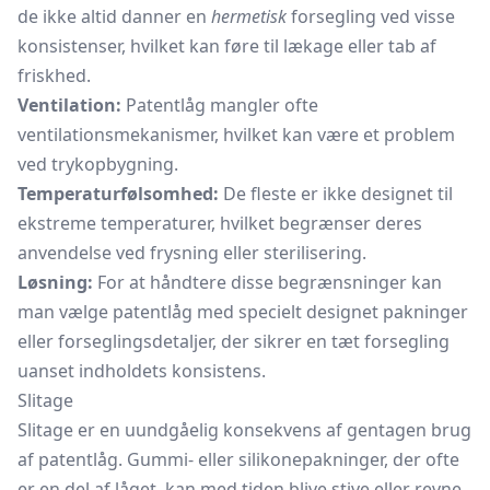
de ikke altid danner en
hermetisk
forsegling ved visse
konsistenser, hvilket kan føre til lækage eller tab af
friskhed.
Ventilation:
Patentlåg mangler ofte
ventilationsmekanismer, hvilket kan være et problem
ved trykopbygning.
Temperaturfølsomhed:
De fleste er ikke designet til
ekstreme temperaturer, hvilket begrænser deres
anvendelse ved frysning eller sterilisering.
Løsning:
For at håndtere disse begrænsninger kan
man vælge patentlåg med specielt designet pakninger
eller forseglingsdetaljer, der sikrer en tæt forsegling
uanset indholdets konsistens.
Slitage
Slitage er en uundgåelig konsekvens af gentagen brug
af patentlåg. Gummi- eller silikonepakninger, der ofte
er en del af låget, kan med tiden blive stive eller revne,