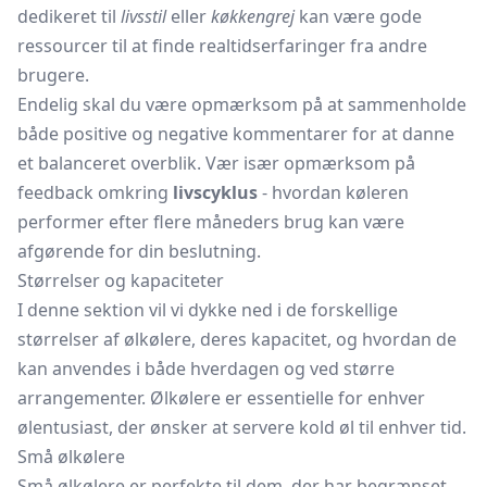
dedikeret til
livsstil
eller
køkkengrej
kan være gode
ressourcer til at finde realtidserfaringer fra andre
brugere.
Endelig skal du være opmærksom på at sammenholde
både positive og negative kommentarer for at danne
et balanceret overblik. Vær især opmærksom på
feedback omkring
livscyklus
- hvordan køleren
performer efter flere måneders brug kan være
afgørende for din beslutning.
Størrelser og kapaciteter
I denne sektion vil vi dykke ned i de forskellige
størrelser af ølkølere, deres kapacitet, og hvordan de
kan anvendes i både hverdagen og ved større
arrangementer. Ølkølere er essentielle for enhver
ølentusiast, der ønsker at servere kold øl til enhver tid.
Små ølkølere
Små ølkølere er perfekte til dem, der har begrænset