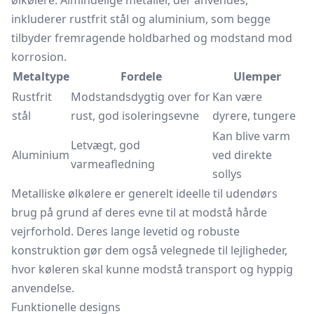
ølkølere. Almindelige metaller, der anvendes,
inkluderer rustfrit stål og aluminium, som begge
tilbyder fremragende holdbarhed og modstand mod
korrosion.
Metaltype
Fordele
Ulemper
Rustfrit
Modstandsdygtig over for
Kan være
stål
rust, god isoleringsevne
dyrere, tungere
Kan blive varm
Letvægt, god
Aluminium
ved direkte
varmeafledning
sollys
Metalliske ølkølere er generelt ideelle til udendørs
brug på grund af deres evne til at modstå hårde
vejrforhold. Deres lange levetid og robuste
konstruktion gør dem også velegnede til lejligheder,
hvor køleren skal kunne modstå transport og hyppig
anvendelse.
Funktionelle designs