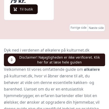
79 kr.
Til butik
Forrige side
Næste side
Dyk ned i verdenen af ølkølere på kulturnet.dk
Disclaimer! Nøjagtigheden er ikke verificeret. Klik
her for at læse hele guiden
Velkommen til vores omfattende guide om
ølkølere
på kulturnet.dk, hvor vi åbner dørene til alt, du
behøver at vide om denne essentielle køkken- og
barenhed. Uanset om du er en entusiastisk
hjemmebrygger, en erfaren bartender eller blot en
ølelsker, der ønsker at opgradere din hjemmebar, vil
denne guide give dig værdifuld indsigt og praktiske