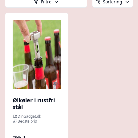
Filtre
Sortering
Quick look
Ølkøler i rustfri
stål
DinGadget.dk
Bedste pris