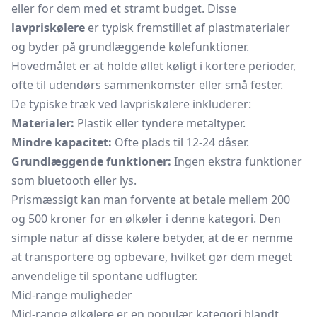
eller for dem med et stramt budget. Disse
lavpriskølere
er typisk fremstillet af plastmaterialer
og byder på grundlæggende kølefunktioner.
Hovedmålet er at holde øllet køligt i kortere perioder,
ofte til udendørs sammenkomster eller små fester.
De typiske træk ved lavpriskølere inkluderer:
Materialer:
Plastik eller tyndere metaltyper.
Mindre kapacitet:
Ofte plads til 12-24 dåser.
Grundlæggende funktioner:
Ingen ekstra funktioner
som bluetooth eller lys.
Prismæssigt kan man forvente at betale mellem 200
og 500 kroner for en ølkøler i denne kategori. Den
simple natur af disse kølere betyder, at de er nemme
at transportere og opbevare, hvilket gør dem meget
anvendelige til spontane udflugter.
Mid-range muligheder
Mid-range ølkølere er en populær kategori blandt