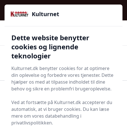
Kulturnet - Alt Det Gode I Livet | Din Kulturguide Siden
e menu
2016
Kulturnet
🌟🌟🌟🌟🌟
🌟
🚚
3.958 produktyper
Hurtig levering
Dette website benytter
🏷️
👍
97 kategorier
Kun godkendte butikker
cookies og lignende
teknologier
Men
Start søgning
Start søgning
Kulturnet.dk benytter cookies for at optimere
din oplevelse og forbedre vores tjenester. Dette
hjælper os med at tilpasse indholdet til dine
behov og sikre en problemfri brugeroplevelse.
Forside
Bolig og indretning
Fest og festoppyntning
Til voksenfesten
Ølkøler
Ved at fortsætte på Kulturnet.dk accepterer du
Top 1 bedste ølkølere
automatisk, at vi bruger cookies. Du kan læse
mere om vores databehandling i
privatlivspolitikken.