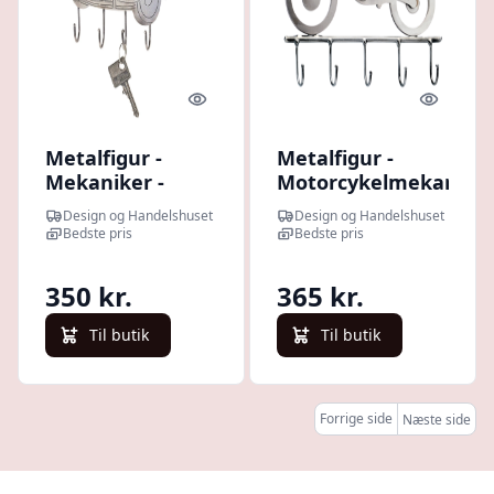
Quick look
Quick l
Metalfigur -
Metalfigur -
Mekaniker -
Motorcykelmekanike
Nøgleholder -
- Motocross
Design og Handelshuset
Design og Handelshuset
2CV
Nøgleholder
Bedste pris
Bedste pris
350 kr.
365 kr.
Til butik
Til butik
Forrige side
Næste side