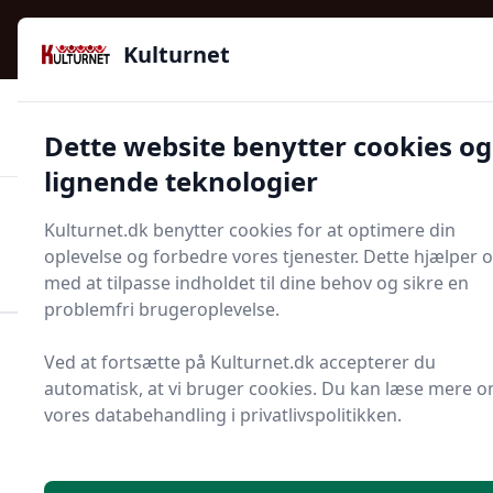
Kulturnet - Alt Det Gode I Livet | Din Kulturguide Siden
e menu
2016
Kulturnet
🌟🌟🌟🌟🌟
🌟
🚚
3.958 produktyper
Hurtig levering
Dette website benytter cookies og
🏷️
👍
97 kategorier
Kun godkendte butikker
lignende teknologier
Men
Kulturnet.dk benytter cookies for at optimere din
Start søgning
oplevelse og forbedre vores tjenester. Dette hjælper 
Start søgning
med at tilpasse indholdet til dine behov og sikre en
problemfri brugeroplevelse.
Forside
Bolig og indretning
Ved at fortsætte på Kulturnet.dk accepterer du
Diverse bolig og indretning
Nøgleholder
automatisk, at vi bruger cookies. Du kan læse mere 
vores databehandling i privatlivspolitikken.
Bedste nøgleholdere -
13 anbefalinger