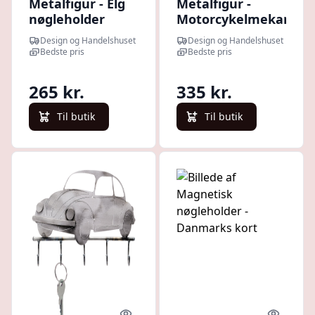
Metalfigur - Elg
Metalfigur -
nøgleholder
Motorcykelmekanike
- Motorcykel
Design og Handelshuset
Design og Handelshuset
nøgleholder
Bedste pris
Bedste pris
265 kr.
335 kr.
Til butik
Til butik
Quick look
Quick l