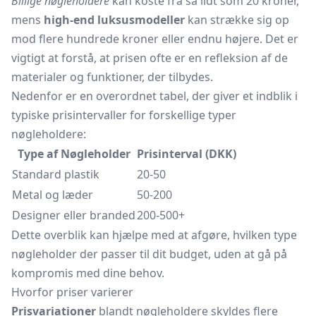
Billige nøgleholdere
kan koste fra så lidt som 20 kroner,
mens
high-end luksusmodeller
kan strække sig op
mod flere hundrede kroner eller endnu højere. Det er
vigtigt at forstå, at prisen ofte er en refleksion af de
materialer og funktioner, der tilbydes.
Nedenfor er en overordnet tabel, der giver et indblik i
typiske prisintervaller for forskellige typer
nøgleholdere:
Type af Nøgleholder
Prisinterval (DKK)
Standard plastik
20-50
Metal og læder
50-200
Designer eller branded
200-500+
Dette overblik kan hjælpe med at afgøre, hvilken type
nøgleholder der passer til dit budget, uden at gå på
kompromis med dine behov.
Hvorfor priser varierer
Prisvariationer
blandt nøgleholdere skyldes flere