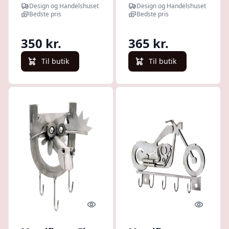
Folkevognsrugbrød
Sportsvogn
Design og Handelshuset
Design og Handelshuset
Nøgleholder
nøgleholder
Bedste pris
Bedste pris
350 kr.
365 kr.
Til butik
Til butik
Quick look
Quick l