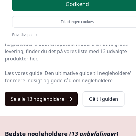
Godkend
Velkommen til Kulturnet! Vi har gjort arbejdet for dig
og udvalgt 13 af de bedste nøgleholdere på markedet.
Tillad ingen cookies
Privatlivspolitik
Uanset om du leder efter kvalitet, et prisvenligt
nøgleholder tilbud, en specifik model eller at få gratis
levering, finder du det på vores liste med 13 udvalgte
produkter her.
Læs vores guide 'Den ultimative guide til nøgleholdere'
for mere indsigt og gode råd om nøgleholdere
Se alle 13 nøgleholdere
Gå til guiden
Bedste nøgleholdere
(13 anbefalinger)