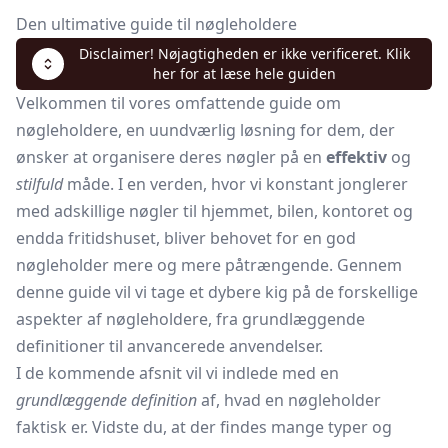
Den ultimative guide til nøgleholdere
Disclaimer! Nøjagtigheden er ikke verificeret. Klik
her for at læse hele guiden
Velkommen til vores omfattende guide om
nøgleholdere, en uundværlig løsning for dem, der
ønsker at organisere deres nøgler på en
effektiv
og
stilfuld
måde. I en verden, hvor vi konstant jonglerer
med adskillige nøgler til hjemmet, bilen, kontoret og
endda fritidshuset, bliver behovet for en god
nøgleholder mere og mere påtrængende. Gennem
denne guide vil vi tage et dybere kig på de forskellige
aspekter af nøgleholdere, fra grundlæggende
definitioner til anvancerede anvendelser.
I de kommende afsnit vil vi indlede med en
grundlæggende definition
af, hvad en nøgleholder
faktisk er. Vidste du, at der findes mange typer og