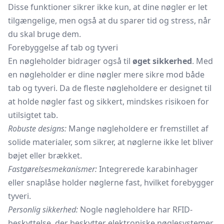
Disse funktioner sikrer ikke kun, at dine nøgler er let
tilgængelige, men også at du sparer tid og stress, når
du skal bruge dem.
Forebyggelse af tab og tyveri
En nøgleholder bidrager også til
øget sikkerhed
. Med
en nøgleholder er dine nøgler mere sikre mod både
tab og tyveri. Da de fleste nøgleholdere er designet til
at holde nøgler fast og sikkert, mindskes risikoen for
utilsigtet tab.
Robuste designs:
Mange nøgleholdere er fremstillet af
solide materialer, som sikrer, at nøglerne ikke let bliver
bøjet eller brækket.
Fastgørelsesmekanismer:
Integrerede karabinhager
eller snaplåse holder nøglerne fast, hvilket forebygger
tyveri.
Personlig sikkerhed:
Nogle nøgleholdere har RFID-
beskyttelse, der beskytter elektroniske
nøglesystemer