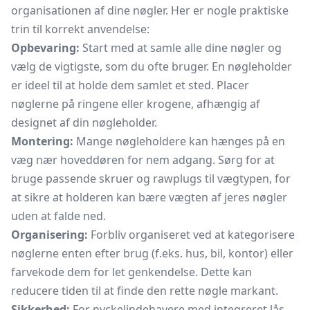
organisationen af dine nøgler. Her er nogle praktiske
trin til korrekt anvendelse:
Opbevaring:
Start med at samle alle dine nøgler og
vælg de vigtigste, som du ofte bruger. En nøgleholder
er ideel til at holde dem samlet et sted. Placer
nøglerne på ringene eller krogene, afhængig af
designet af din nøgleholder.
Montering:
Mange nøgleholdere kan hænges på en
væg nær hoveddøren for nem adgang. Sørg for at
bruge passende skruer og rawplugs til vægtypen, for
at sikre at holderen kan bære vægten af jeres nøgler
uden at falde ned.
Organisering:
Forbliv organiseret ved at kategorisere
nøglerne enten efter brug (f.eks. hus, bil, kontor) eller
farvekode dem for let genkendelse. Dette kan
reducere tiden til at finde den rette nøgle markant.
Sikkerhed:
For nyckelindehavere med integreret lås,