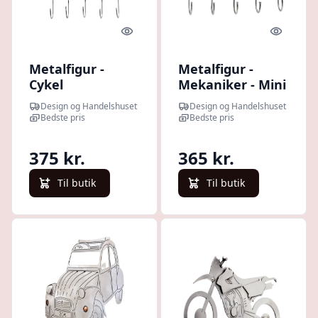
Quick look
Quick l
Metalfigur -
Metalfigur -
Cykel
Mekaniker - Mini
nøgleholder
Morris Mascot
Design og Handelshuset
Design og Handelshuset
nøgleholder
Bedste pris
Bedste pris
375 kr.
365 kr.
Til butik
Til butik