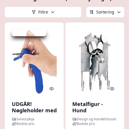
Filtre
Sortering
Udsalg - spar 33 %
Quick look
Quick l
UDGÅR!
Metalfigur -
Nøgleholder med
Hund
Ergonomisk
nøgleholder
Seniorpleje
Design og Handelshuset
Håndtag
Bedste pris
Bedste pris