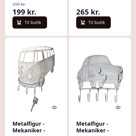
299 kr.
199 kr.
265 kr.
Til butik
Til butik
Quick look
Quick l
Metalfigur -
Metalfigur -
Mekaniker -
Mekaniker -