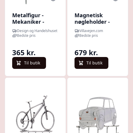
Metalfigur -
Magnetisk
Mekaniker -
nøgleholder -
Nøgleholder VW
Danmarks kort
Design og Handelshuset
Villavejen.com
Bobbel
Bedste pris
Bedste pris
365 kr.
679 kr.
Til butik
Til butik