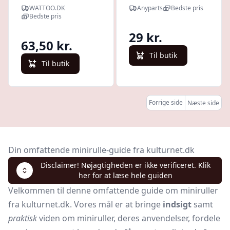
håndtag -
WATTOO.DK
Anyparts
Bedste pris
1603330
Bedste pris
29 kr.
63,50 kr.
Til butik
Til butik
Forrige side
Næste side
Din omfattende minirulle-guide fra kulturnet.dk
Disclaimer! Nøjagtigheden er ikke verificeret. Klik
her for at læse hele guiden
Velkommen til denne omfattende guide om miniruller
fra kulturnet.dk. Vores mål er at bringe
indsigt
samt
praktisk
viden om miniruller, deres anvendelser, fordele