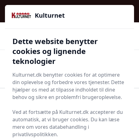
Kulturnet - Alt Det Gode I Livet | Din Kulturguide Siden
e menu
2016
Kulturnet
🌟🌟🌟🌟🌟
🌟
🚚
3.958 produktyper
Hurtig levering
Dette website benytter
🏷️
👍
97 kategorier
Kun godkendte butikker
cookies og lignende
teknologier
Men
Start søgning
Start søgning
Kulturnet.dk benytter cookies for at optimere
din oplevelse og forbedre vores tjenester. Dette
hjælper os med at tilpasse indholdet til dine
behov og sikre en problemfri brugeroplevelse.
Forside
Husholdning
Rengøring
Minirulle
Ved at fortsætte på Kulturnet.dk accepterer du
Bedste miniruller til dig
automatisk, at vi bruger cookies. Du kan læse
- 4 gode valg
mere om vores databehandling i
privatlivspolitikken.