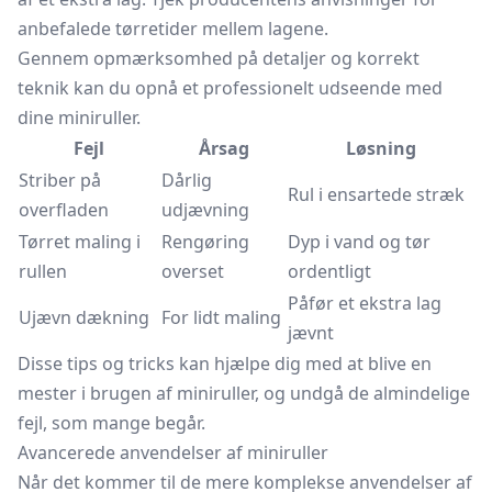
anbefalede tørretider mellem lagene.
Gennem opmærksomhed på detaljer og korrekt
teknik kan du opnå et professionelt udseende med
dine miniruller.
Fejl
Årsag
Løsning
Striber på
Dårlig
Rul i ensartede stræk
overfladen
udjævning
Tørret maling i
Rengøring
Dyp i vand og tør
rullen
overset
ordentligt
Påfør et ekstra lag
Ujævn dækning
For lidt maling
jævnt
Disse tips og tricks kan hjælpe dig med at blive en
mester i brugen af miniruller, og undgå de almindelige
fejl, som mange begår.
Avancerede anvendelser af miniruller
Når det kommer til de mere komplekse anvendelser af