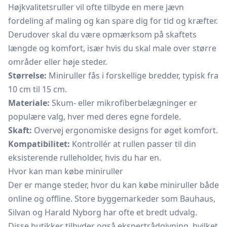
Højkvalitetsruller vil ofte tilbyde en mere jævn
fordeling af maling og kan spare dig for tid og kræfter.
Derudover skal du være opmærksom på skaftets
længde og komfort, især hvis du skal male over større
områder eller høje steder.
Størrelse:
Miniruller fås i forskellige bredder, typisk fra
10 cm til 15 cm.
Materiale:
Skum- eller mikrofiberbelægninger er
populære valg, hver med deres egne fordele.
Skaft:
Overvej ergonomiske designs for øget komfort.
Kompatibilitet:
Kontrollér at rullen passer til din
eksisterende rulleholder, hvis du har en.
Hvor kan man købe miniruller
Der er mange steder, hvor du kan købe miniruller både
online og offline. Store byggemarkeder som Bauhaus,
Silvan og Harald Nyborg har ofte et bredt udvalg.
Disse butikker tilbyder også ekspertrådgivning, hvilket