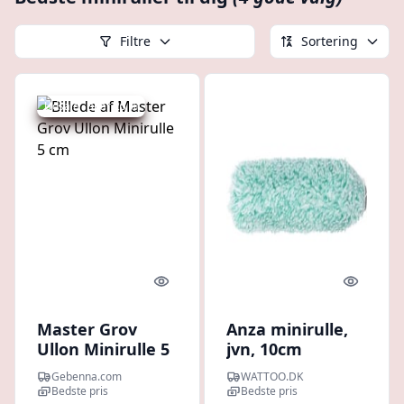
Filtre
Sortering
Udsalg - spar 25 %
Quick look
Quick l
Master Grov
Anza minirulle,
Ullon Minirulle 5
jvn, 10cm
cm
Gebenna.com
WATTOO.DK
Bedste pris
Bedste pris