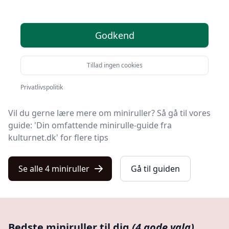
Du er kommet til det rette sted! På Kulturnet har vi
udvalgt 4 af de bedste miniruller, så du får det
Godkend
optimale køb.
Uanset om du søger den bedste kvalitet, et prisvenligt
Tillad ingen cookies
tilbud på din næste minirulle, noget specifikt eller
gratis levering, så har vi dækket det hele i vores liste.
Privatlivspolitik
Vil du gerne lære mere om miniruller? Så gå til vores
guide: 'Din omfattende minirulle-guide fra
kulturnet.dk' for flere tips
Se alle 4 miniruller
Gå til guiden
Bedste miniruller til dig
(4 gode valg)