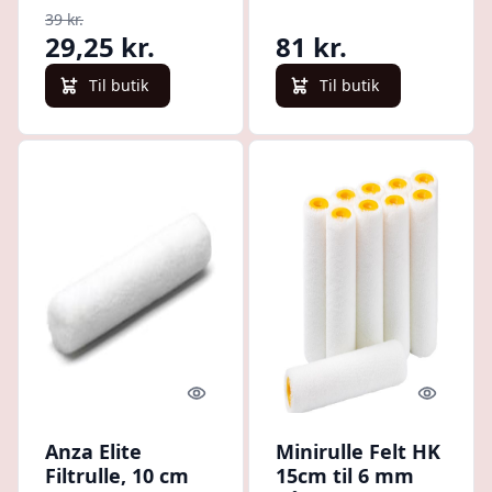
39 kr.
29,25 kr.
81 kr.
Til butik
Til butik
Quick look
Quick l
Anza Elite
Minirulle Felt HK
Filtrulle, 10 cm
15cm til 6 mm