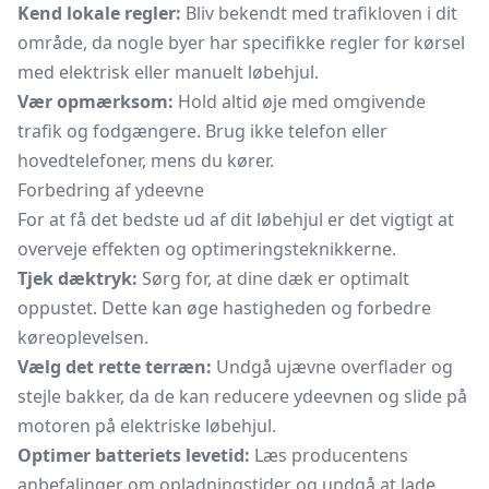
Kend lokale regler:
Bliv bekendt med trafikloven i dit
område, da nogle byer har specifikke regler for kørsel
med elektrisk eller manuelt løbehjul.
Vær opmærksom:
Hold altid øje med omgivende
trafik og fodgængere. Brug ikke telefon eller
hovedtelefoner, mens du kører.
Forbedring af ydeevne
For at få det bedste ud af dit løbehjul er det vigtigt at
overveje effekten og optimeringsteknikkerne.
Tjek dæktryk:
Sørg for, at dine dæk er optimalt
oppustet. Dette kan øge hastigheden og forbedre
køreoplevelsen.
Vælg det rette terræn:
Undgå ujævne overflader og
stejle bakker, da de kan reducere ydeevnen og slide på
motoren på elektriske løbehjul.
Optimer batteriets levetid:
Læs producentens
anbefalinger om opladningstider og undgå at lade