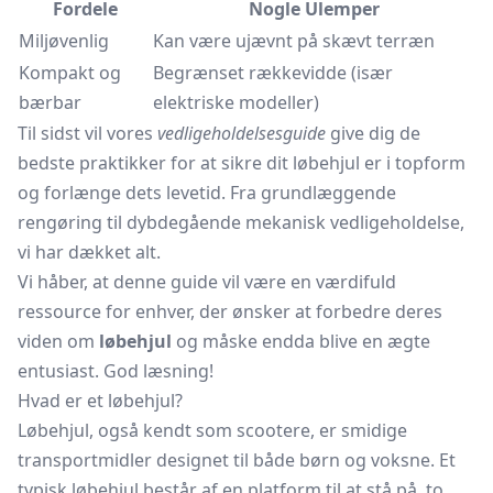
Fordele
Nogle Ulemper
Miljøvenlig
Kan være ujævnt på skævt terræn
Kompakt og
Begrænset rækkevidde (især
bærbar
elektriske modeller)
Til sidst vil vores
vedligeholdelsesguide
give dig de
bedste praktikker for at sikre dit løbehjul er i topform
og forlænge dets levetid. Fra grundlæggende
rengøring til dybdegående mekanisk vedligeholdelse,
vi har dækket alt.
Vi håber, at denne guide vil være en værdifuld
ressource for enhver, der ønsker at forbedre deres
viden om
løbehjul
og måske endda blive en ægte
entusiast. God læsning!
Hvad er et løbehjul?
Løbehjul, også kendt som scootere, er smidige
transportmidler designet til både børn og voksne. Et
typisk løbehjul består af en platform til at stå på, to