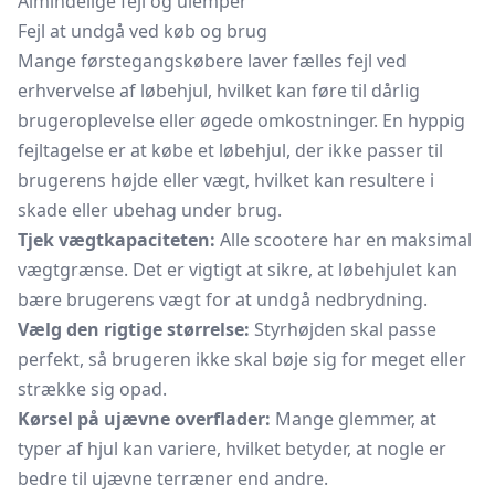
Almindelige fejl og ulemper
Fejl at undgå ved køb og brug
Mange førstegangskøbere laver fælles fejl ved
erhvervelse af løbehjul, hvilket kan føre til dårlig
brugeroplevelse eller øgede omkostninger. En hyppig
fejltagelse er at købe et løbehjul, der ikke passer til
brugerens højde eller vægt, hvilket kan resultere i
skade eller ubehag under brug.
Tjek vægtkapaciteten:
Alle scootere har en maksimal
vægtgrænse. Det er vigtigt at sikre, at løbehjulet kan
bære brugerens vægt for at undgå nedbrydning.
Vælg den rigtige størrelse:
Styrhøjden skal passe
perfekt, så brugeren ikke skal bøje sig for meget eller
strække sig opad.
Kørsel på ujævne overflader:
Mange glemmer, at
typer af hjul kan variere, hvilket betyder, at nogle er
bedre til ujævne terræner end andre.