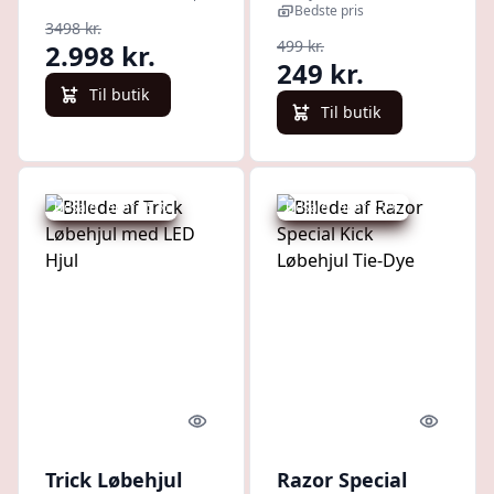
36V Black
begynder-
Bedste pris
3498 kr.
løbehjul
499 kr.
2.998 kr.
249 kr.
Til butik
Til butik
Udsalg - spar 25 %
Udsalg - spar 25 %
Quick look
Quick l
Trick Løbehjul
Razor Special