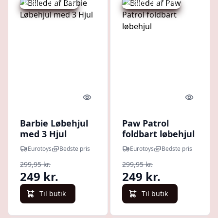
Udsalg - spar 16 %
Udsalg - spar 16 %
Quick look
Quick l
Barbie Løbehjul
Paw Patrol
med 3 Hjul
foldbart løbehjul
Eurotoys
Bedste pris
Eurotoys
Bedste pris
299,95 kr.
299,95 kr.
249 kr.
249 kr.
Til butik
Til butik