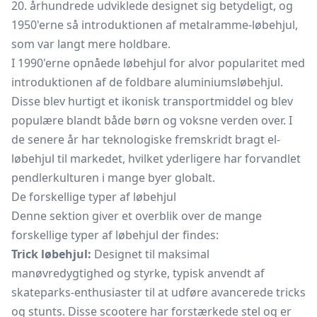
20. århundrede udviklede designet sig betydeligt, og
1950'erne så introduktionen af metalramme-løbehjul,
som var langt mere holdbare.
I 1990'erne opnåede løbehjul for alvor popularitet med
introduktionen af de foldbare aluminiumsløbehjul.
Disse blev hurtigt et ikonisk transportmiddel og blev
populære blandt både børn og voksne verden over. I
de senere år har teknologiske fremskridt bragt el-
løbehjul til markedet, hvilket yderligere har forvandlet
pendlerkulturen i mange byer globalt.
De forskellige typer af løbehjul
Denne sektion giver et overblik over de mange
forskellige typer af løbehjul der findes:
Trick løbehjul:
Designet til maksimal
manøvredygtighed og styrke, typisk anvendt af
skateparks-enthusiaster til at udføre avancerede tricks
og stunts. Disse scootere har forstærkede stel og er