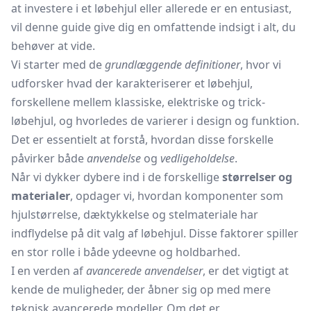
at investere i et løbehjul eller allerede er en entusiast,
vil denne guide give dig en omfattende indsigt i alt, du
behøver at vide.
Vi starter med de
grundlæggende definitioner
, hvor vi
udforsker hvad der karakteriserer et løbehjul,
forskellene mellem klassiske, elektriske og trick-
løbehjul, og hvorledes de varierer i design og funktion.
Det er essentielt at forstå, hvordan disse forskelle
påvirker både
anvendelse
og
vedligeholdelse
.
Når vi dykker dybere ind i de forskellige
størrelser og
materialer
, opdager vi, hvordan komponenter som
hjulstørrelse, dæktykkelse og stelmateriale har
indflydelse på dit valg af løbehjul. Disse faktorer spiller
en stor rolle i både ydeevne og holdbarhed.
I en verden af
avancerede anvendelser
, er det vigtigt at
kende de muligheder, der åbner sig op med mere
teknisk avancerede modeller. Om det er