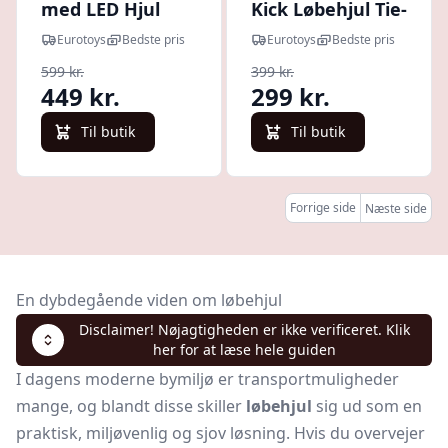
med LED Hjul
Kick Løbehjul Tie-
Dye
Eurotoys
Bedste pris
Eurotoys
Bedste pris
599 kr.
399 kr.
449 kr.
299 kr.
Til butik
Til butik
Forrige side
Næste side
En dybdegående viden om løbehjul
Disclaimer! Nøjagtigheden er ikke verificeret. Klik
her for at læse hele guiden
I dagens moderne bymiljø er transportmuligheder
mange, og blandt disse skiller
løbehjul
sig ud som en
praktisk, miljøvenlig og sjov løsning. Hvis du overvejer