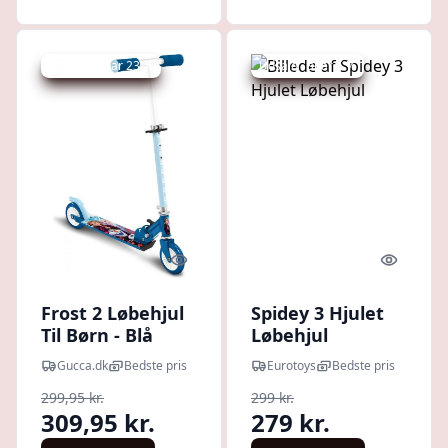
Udsalg - spar 23 %
Udsalg - spar 6 %
Quick look
Quick l
Frost 2 Løbehjul
Spidey 3 Hjulet
Til Børn - Blå
Løbehjul
Gucca.dk
Bedste pris
Eurotoys
Bedste pris
299,95 kr.
299 kr.
309,95 kr.
279 kr.