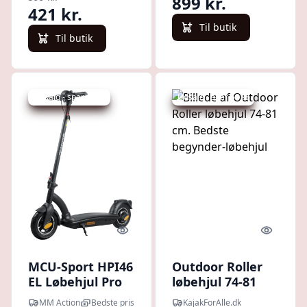
899 kr.
Active
421 kr.
Til butik
Til butik
Udsalg - spar 14 %
Udsalg - spar 50 %
Quick look
Quick l
MCU-Sport HPI46
Outdoor Roller
EL Løbehjul Pro
løbehjul 74-81
20 km/t 250W
cm. Bedste
MM Action
Bedste pris
KajakForAlle.dk