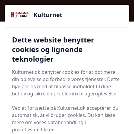
Kulturnet - Alt Det Gode I Livet | Din Kulturguide Siden
e menu
2016
Kulturnet
🌟🌟🌟🌟🌟
🌟
🚚
3.958 produktyper
Hurtig levering
Dette website benytter
🏷️
👍
97 kategorier
Kun godkendte butikker
cookies og lignende
teknologier
Men
Start søgning
Start søgning
Kulturnet.dk benytter cookies for at optimere
din oplevelse og forbedre vores tjenester. Dette
hjælper os med at tilpasse indholdet til dine
behov og sikre en problemfri brugeroplevelse.
Forside
Bolig og indretning
Terrasse og have
Løbehjul
Ved at fortsætte på Kulturnet.dk accepterer du
Løbehjul - 74 på lager
automatisk, at vi bruger cookies. Du kan læse
mere om vores databehandling i
privatlivspolitikken.