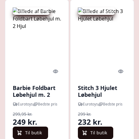
Udsalg - spar 16 %
Udsalg - spar 22 %
Quick look
Quick l
Barbie Foldbart
Stitch 3 Hjulet
Løbehjul m. 2
Løbehjul
Hjul
Eurotoys
Bedste pris
Eurotoys
Bedste pris
299,95 kr.
299 kr.
249 kr.
232 kr.
Til butik
Til butik