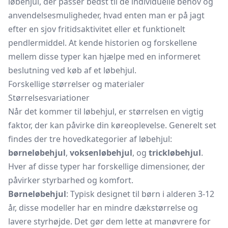
løbehjul, der passer bedst til de individuelle behov og
anvendelsesmuligheder, hvad enten man er på jagt
efter en sjov fritidsaktivitet eller et funktionelt
pendlermiddel. At kende historien og forskellene
mellem disse typer kan hjælpe med en informeret
beslutning ved køb af et løbehjul.
Forskellige størrelser og materialer
Størrelsesvariationer
Når det kommer til løbehjul, er størrelsen en vigtig
faktor, der kan påvirke din køreoplevelse. Generelt set
findes der tre hovedkategorier af løbehjul:
børneløbehjul
,
voksenløbehjul
, og
trickløbehjul
.
Hver af disse typer har forskellige dimensioner, der
påvirker styrbarhed og komfort.
Børneløbehjul
: Typisk designet til børn i alderen 3-12
år, disse modeller har en mindre dækstørrelse og
lavere styrhøjde. Det gør dem lette at manøvrere for