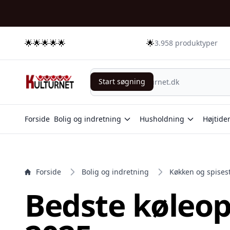
e menu
🌟🌟🌟🌟🌟
🌟
3.958 produktyper
Start søgning
Start søgning
Forside
Bolig og indretning
Husholdning
Højtide
Forside
Bolig og indretning
Køkken og spises
Bedste køleop