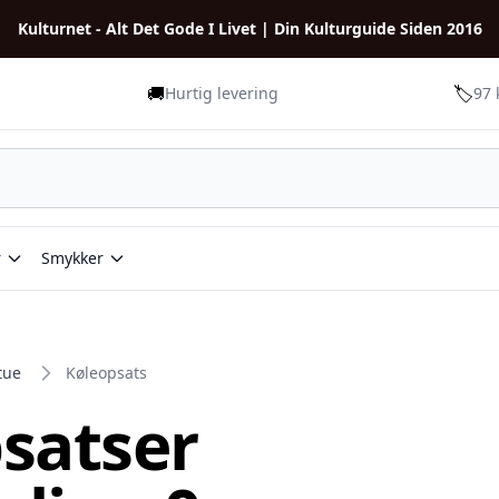
Kulturnet - Alt Det Gode I Livet | Din Kulturguide Siden 2016
🚚
🏷️
Hurtig levering
97 
r
Smykker
tue
Køleopsats
satser