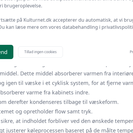
i brugeroplevelse.
tioner, der gør det muligt at opretholde optimal opbe
r, at de kan tilpasses specifikke behov, hvad angår 
rtsætte på Kulturnet.dk accepterer du automatisk, at vi bru
ng og design.
Du kan læse mere om vores databehandling i privatlivspolit
er mulighed for at opretholde ideelle forhold.
 designet til at være energieffektive.
end
Tillad ingen cookies
Pr
et og nødvendig for at sikre effektiv temperaturstyr
middel. Dette middel absorberer varmen fra interiøre
igen til væske i et cyklisk system, for at fjerne var
sorberer varme fra kabinets indre.
om derefter kondenseres tilbage til væskeform.
met og opretholder flow samt tryk.
t sikre, at indholdet forbliver ved den ønskede tempe
gt justerer køleprocessen baseret på de målte tempe