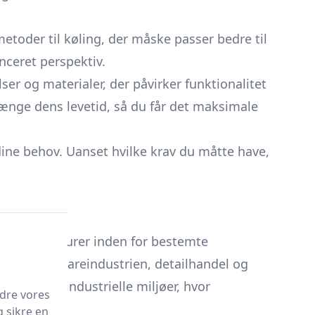
metoder til køling, der måske passer bedre til
anceret perspektiv.
er og materialer, der påvirker funktionalitet
rlænge dens levetid, så du får det maksimale
dine behov. Uanset hvilke krav du måtte have,
lere temperaturer inden for bestemte
ofte i fødevareindustrien, detailhandel og
ielle og industrielle miljøer, hvor
edre vores
g sikre en