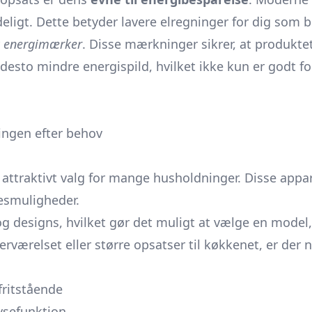
eligt. Dette betyder lavere elregninger for dig som b
r
energimærker
. Disse mærkninger sikrer, at produkte
t, desto mindre energispild, hvilket ikke kun er godt 
lingen efter behov
t attraktivt valg for mange husholdninger. Disse app
sesmuligheder.
g designs, hvilket gør det muligt at vælge en model,
terværelset eller større
opsatser
til køkkenet, er der 
 fritstående
ysefunktion