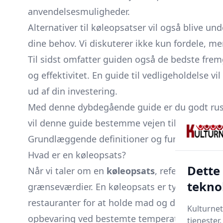
anvendelsesmuligheder.
Alternativer til køleopsatser vil også blive un
dine behov. Vi diskuterer ikke kun fordele, m
Til sidst omfatter guiden også de bedste frem
og effektivitet. En guide til vedligeholdelse 
ud af din investering.
Med denne dybdegående guide er du godt rustet
vil denne guide bestemme vejen til den rette 
Grundlæggende definitioner og funktion
Hvad er en køleopsats?
Dette
Når vi taler om en
køleopsats
, refererer vi t
tekno
grænseværdier. En køleopsats er typisk placer
restauranter for at holde mad og drikkevarer 
Kulturnet
opbevaring ved bestemte temperaturer er krit
tjenester