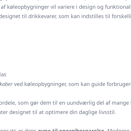
r af køleopbygninger vil variere i design og funktio
signet til drikkevarer, som kan indstilles til forskell
las
kaber
ved køleopbygninger, som kan guide forbrugere 
ordele, som gør dem til en uundværlig del af mange hj
r designet til at optimere din daglige livsstil.
leopsats er dens
evne til energibesparelse
. Moderne 