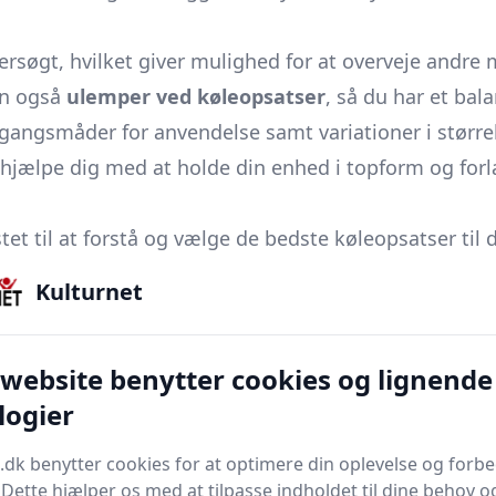
dersøgt, hvilket giver mulighed for at overveje andre 
en også
ulemper ved køleopsatser
, så du har et bal
gangsmåder for anvendelse samt variationer i størrels
vil hjælpe dig med at holde din enhed i topform og fo
 til at forstå og vælge de bedste køleopsatser til 
køleløsning.
Kulturnet
 website benytter cookies og lignende
il en enhed, der er designet til at opretholde og regu
logier
et oven på en disk eller et andet møbel og anvendes 
friske. Det er en essentiel komponent i mange kommerc
.dk benytter cookies for at optimere din oplevelse og forb
isk.
. Dette hjælper os med at tilpasse indholdet til dine behov o