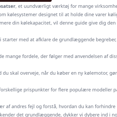
psatser
, et uundværligt værktøj for mange virksomhe
om kølesystemer designet til at holde dine varer køl
imere din kølekapacitet, vil denne guide give dig den i
i starter med at afklare de grundlæggende begreber, 
 de mange fordele, der følger med anvendelsen af dis
d du skal overveje, når du køber en ny kølemotor, gø
e forskellige prispunkter for flere populære modeller
r af andres fejl og forstå, hvordan du kan forhindre
kender det grundlæggende, dykker vi dybere ind i no