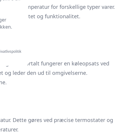
varingstemperatur for forskellige typer varer.
både kapacitet og funktionalitet.
ger
ikken.
ivatlivspolitik
ing. Kort fortalt fungerer en køleopsats ved
t og leder den ud til omgivelserne.
me.
ratur. Dette gøres ved præcise termostater og
raturer.