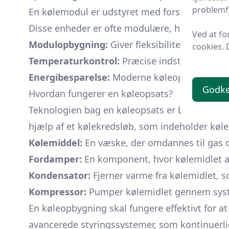
problemfr
En kølemodul er udstyret med forskellige funk
Disse enheder er ofte modulære, hvilket betyde
Ved at fo
Modulopbygning:
Giver fleksibilitet i placeri
cookies. 
Temperaturkontrol:
Præcise indstillinger giv
Energibesparelse:
Moderne køleopbygninger er
Godk
Hvordan fungerer en køleopsats?
Teknologien bag en køleopsats er både avancer
hjælp af et kølekredsløb, som indeholder køle
Kølemiddel:
En væske, der omdannes til gas og 
Fordamper:
En komponent, hvor kølemidlet ab
Kondensator:
Fjerner varme fra kølemidlet, s
Kompressor:
Pumper kølemidlet gennem syste
En køleopbygning skal fungere effektivt for a
avancerede styringssystemer, som kontinuerli