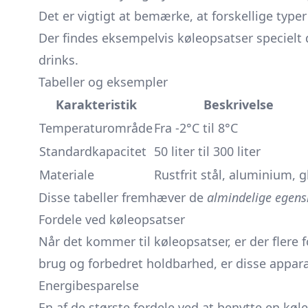
Det er vigtigt at bemærke, at forskellige type
Der findes eksempelvis køleopsatser specielt de
drinks.
Tabeller og eksempler
Karakteristik
Beskrivelse
Temperaturområde
Fra -2°C til 8°C
Standardkapacitet
50 liter til 300 liter
Materiale
Rustfrit stål, aluminium, g
Disse tabeller fremhæver de
almindelige egens
Fordele ved køleopsatser
Når det kommer til køleopsatser, er der flere f
brug og forbedret holdbarhed, er disse apparate
Energibesparelse
En af de største fordele ved at benytte en kø