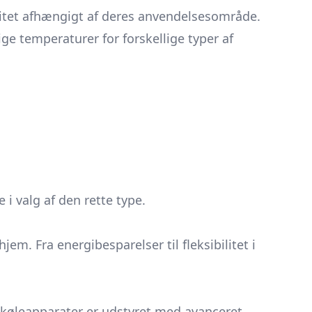
nalitet afhængigt af deres anvendelsesområde.
ige temperaturer for forskellige typer af
i valg af den rette type.
em. Fra energibesparelser til fleksibilitet i
køleapparater er udstyret med avanceret