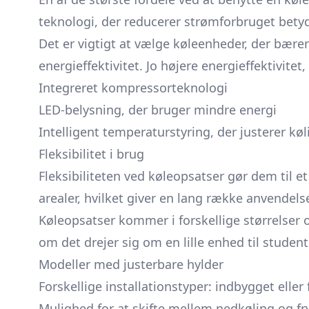
teknologi, der reducerer strømforbruget betyd
Det er vigtigt at vælge køleenheder, der bære
energieffektivitet. Jo højere energieffektivite
Integreret kompressorteknologi
LED-belysning, der bruger mindre energi
Intelligent temperaturstyring, der justerer kø
Fleksibilitet i brug
Fleksibiliteten ved køleopsatser gør dem til e
arealer, hvilket giver en lang række anvendel
Køleopsatser kommer i forskellige størrelser o
om det drejer sig om en lille enhed til studen
Modeller med justerbare hylder
Forskellige installationstyper: indbygget eller
Mulighed for at skifte mellem nedkøling og fr