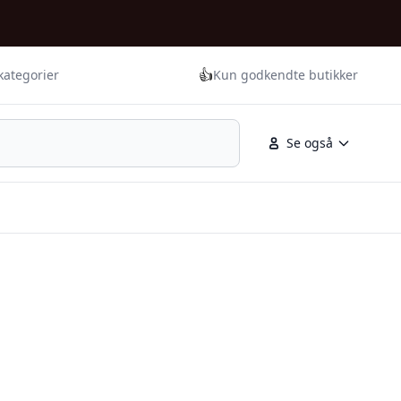
👍
kategorier
Kun godkendte butikker
Se også