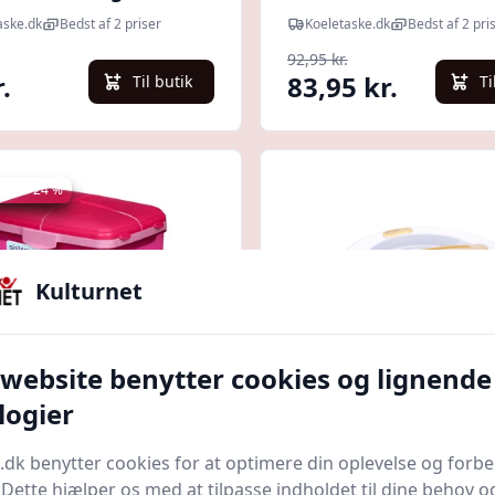
aske.dk
Bedst af 2 priser
Koeletaske.dk
Bedst af 2 pri
92,95 kr.
.
83,95 kr.
Til butik
Ti
 spar 24 %
Kulturnet
 website benytter cookies og lignende
Quick look
logier
ma Slimline Quaddie
Transportabel
.dk benytter cookies for at optimere din oplevelse og forb
ox 1.5 l
opbevaringsboks me
. Dette hjælper os med at tilpasse indholdet til dine behov o