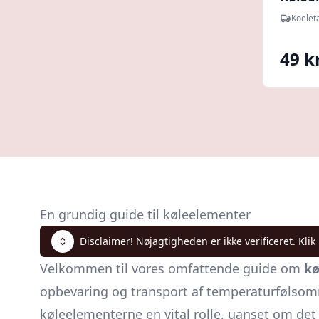
pak
Koelet
49 kr
En grundig guide til køleelementer
Disclaimer! Nøjagtigheden er ikke verificeret. Klik
Velkommen til vores omfattende guide om
kø
opbevaring og transport af temperaturfølsomme
køleelementerne en vital rolle, uanset om det 