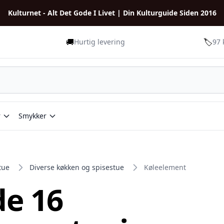
Kulturnet - Alt Det Gode I Livet | Din Kulturguide Siden 2016
🚚
🏷️
Hurtig levering
97 
r
Smykker
tue
Diverse køkken og spisestue
Køleelement
de 16