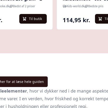
N'ice Cup - B
aske.dk
Bedst af 2 priser
Kids-world.dk
Bedste pris
.
114,95 kr.
Til butik
Ti
 her for at læse hele guiden
leelementer
, hvor vi dykker ned i de mange aspekte
 varer. I en verden, hvor friskhed og korrekt temper
er i husholdningen eller professionelt regi.