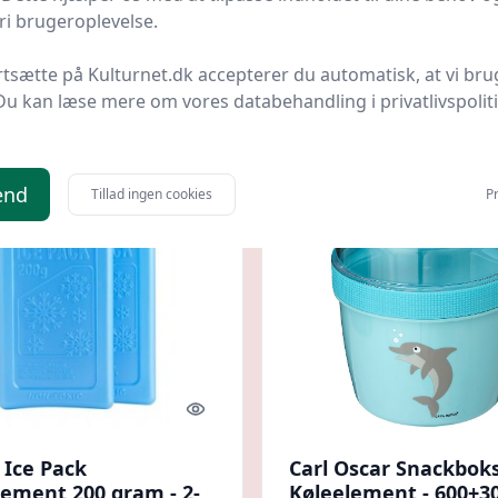
køleelement fra Tes
i brugeroplevelse.
Bedst af 2 priser
Gourmetshoppen.com
Bedst
Hurtig levering
rtsætte på Kulturnet.dk accepterer du automatisk, at vi bru
5 kr.
229 kr.
Til butik
Ti
Du kan læse mere om vores databehandling i privatlivspolit
end
Tillad ingen cookies
Pr
Quick look
 Ice Pack
Carl Oscar Snackbok
lement 200 gram - 2-
Køleelement - 600+30