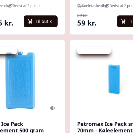
Misty Coral
re.dk
Bedst af 2 priser
Koeletaske.dk
Bedst af 2 pri
59 kr.
5 kr.
59 kr.
Til butik
Ti
 spar 6 %
Udsalg - spar 9 %
Quick look
 Ice Pack
Petromax Ice Pack s
lement 500 gram
70mm - Køleelement