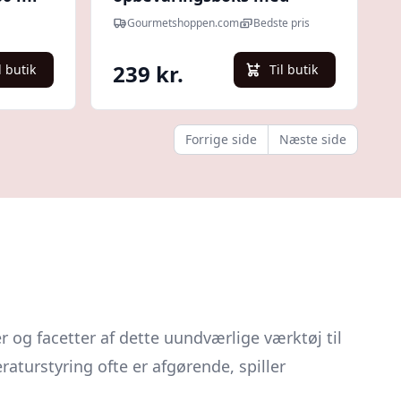
køleelement fra Tescoma -
Gourmetshoppen.com
Bedste pris
høj - Hurtig levering
239 kr.
l butik
Til butik
Forrige side
Næste side
r og facetter af dette uundværlige værktøj til
aturstyring ofte er afgørende, spiller