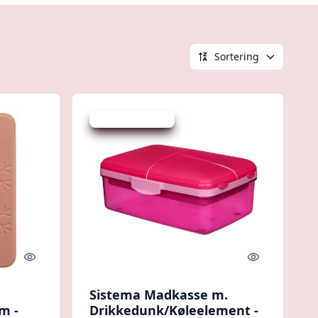
Sortering
Udsalg - spar 19 %
Quick look
Quick look
Sistema Madkasse m.
m -
Drikkedunk/Køleelement -