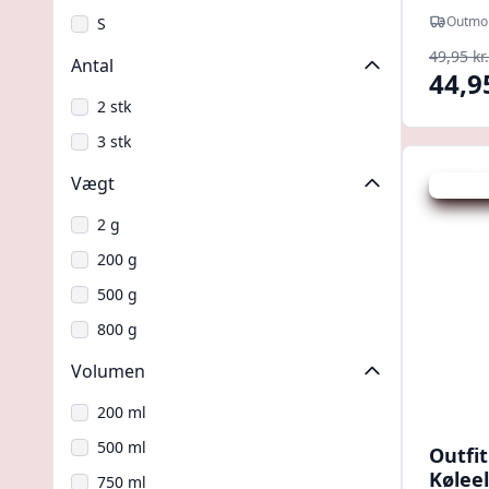
Outmo
S
49,95 kr.
Antal
44,9
2 stk
3 stk
Vægt
Udsalg -
2 g
200 g
500 g
800 g
Volumen
200 ml
500 ml
Outfit
Kølee
750 ml