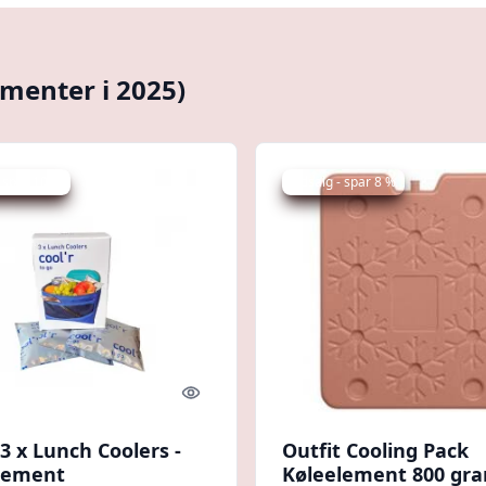
ementer i 2025)
 spar 10 %
Udsalg - spar 8 %
Quick look
 3 x Lunch Coolers -
Outfit Cooling Pack
lement
Køleelement 800 gra