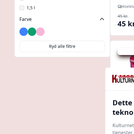
Koelet
1,5 l
45 kr.
Farve
45 kr
Blå
Grøn
Lyserød
Ryd alle filtre
Udsalg -
Dette
tekno
Siste
Kulturnet
Lunchb
tjenester