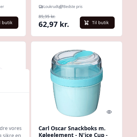
Slimline Quaddie - 1.5L -
ser
Loukrudt
Bedste pris
Minty Teal
89,95 kr.
62,97 kr.
l butik
Til butik
Quick look
Quick look
Carl Oscar Snackboks m.
edre vores
d
Køleelement - N'ice Cup -
g sikre en