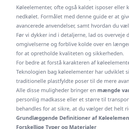
Køleelementer, ofte også kaldet isposer eller 
nedkølet. Formålet med denne guide er at give
avancerede anvendelser, samt hvordan du vælge
Før vi dykker ind i detaljerne, lad os overve
omgivelserne og forblive kolde over en længe
for at opretholde kvaliteten og sikkerheden.
For bedre at forstå karakteren af køleelementer
Teknologien bag køleelementer har udviklet sig
traditionelle plastfyldte poser til de mere a
Alle disse muligheder bringer en
mængde var
personlig
madkasse
eller et større til transpo
behandles for at sikre, at du vælger det helt ri
Grundlæggende Definitioner af Køleelemen
Forskellige Typer og Materialer