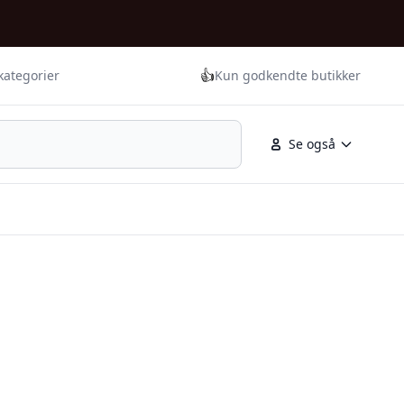
👍
kategorier
Kun godkendte butikker
Se også