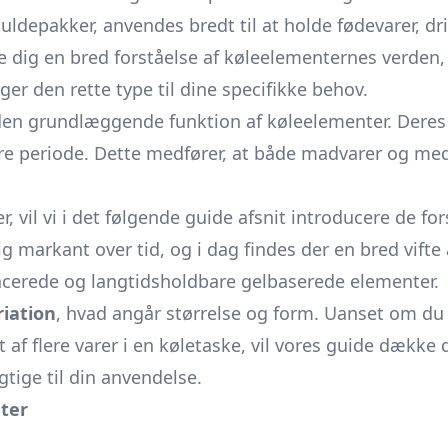
kuldepakker, anvendes bredt til at holde fødevarer, dr
 dig en bred forståelse af køleelementernes verden, 
r den rette type til dine specifikke behov.
je den grundlæggende funktion af køleelementer. Der
re periode. Dette medfører, at både madvarer og medi
, vil vi i det følgende guide afsnit introducere de fo
 markant over tid, og i dag findes der en bred vifte
vancerede og langtidsholdbare gelbaserede elementer.
iation
, hvad angår størrelse og form. Uanset om du 
rt af flere varer i en køletaske, vil vores guide dække 
gtige til din anvendelse.
ter