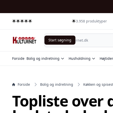
e menu
🌟🌟🌟🌟🌟
🌟
3.958 produktyper
Start søgning
Start søgning
Forside
Bolig og indretning
Husholdning
Højtide
Forside
Bolig og indretning
Køkken og spises
Topliste over 