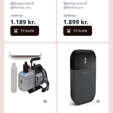
olivengrøn 110 ×
manifold-
Boligcenter.dk
Boligcenter.dk
50 × 80 cm
trykmålersæt til
Bedste pris
Bedste pris
klimaanlæg
1399 kr.
2099 kr.
1.189 kr.
1.899 kr.
Til butik
Til butik
Udsalg - spar 20 %
Quick look
Quick l