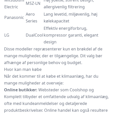
Mitsubishi
Høj ydelse, stilrent design,
MSZ-LN
Electric
allergivenlig filtrering
Aero
Lang levetid, miljøvenlig, høj
Panasonic
Series
kølekapacitet
Effektiv energiforbrug,
LG
DualCool
kompressor garanti, elegant
design
Disse modeller repræsenterer kun en brøkdel af de
mange muligheder, der er tilgængelige. Dit valg bør
afhænge af personlige behov og budget.
Hvor kan man købe
Når det kommer til at købe et klimaanlæg, har du
mange muligheder at overveje:
Online butikker:
Websteder som Coolshop og
Komplett tilbyder et omfattende udvalg af klimaanlæg,
ofte med kundeanmeldelser og detaljerede
produktbeskrivelser. Online handel kan også resultere