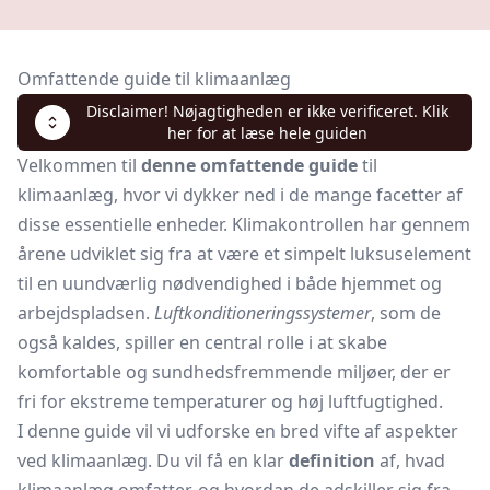
Omfattende guide til klimaanlæg
Disclaimer! Nøjagtigheden er ikke verificeret. Klik
her for at læse hele guiden
Velkommen til
denne omfattende guide
til
klimaanlæg, hvor vi dykker ned i de mange facetter af
disse essentielle enheder. Klimakontrollen har gennem
årene udviklet sig fra at være et simpelt luksuselement
til en uundværlig nødvendighed i både hjemmet og
arbejdspladsen.
Luftkonditioneringssystemer
, som de
også kaldes, spiller en central rolle i at skabe
komfortable og sundhedsfremmende miljøer, der er
fri for ekstreme temperaturer og høj luftfugtighed.
I denne guide vil vi udforske en bred vifte af aspekter
ved klimaanlæg. Du vil få en klar
definition
af, hvad