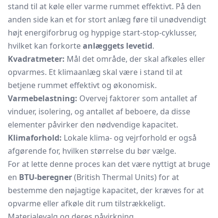
stand til at køle eller varme rummet effektivt. På den
anden side kan et for stort anlæg føre til unødvendigt
højt energiforbrug og hyppige start-stop-cyklusser,
hvilket kan forkorte
anlæggets levetid
.
Kvadratmeter:
Mål det område, der skal afkøles eller
opvarmes. Et klimaanlæg skal være i stand til at
betjene rummet effektivt og økonomisk.
Varmebelastning:
Overvej faktorer som antallet af
vinduer, isolering, og antallet af beboere, da disse
elementer påvirker den nødvendige kapacitet.
Klimaforhold:
Lokale klima- og vejrforhold er også
afgørende for, hvilken størrelse du bør vælge.
For at lette denne proces kan det være nyttigt at bruge
en
BTU-beregner
(British Thermal Units) for at
bestemme den nøjagtige kapacitet, der kræves for at
opvarme eller afkøle dit rum tilstrækkeligt.
Materialevalg og deres påvirkning