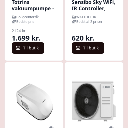
Totrins
Sensibo Sky WiFi,
vakuumpumpe -
IR Controller,
100 l/min, 375 W
smart styring til
Boligcenter.dk
WATTOO.DK
til køle- og
alle
Bedste pris
Bedst af 2 priser
klimaanlæg
varmepumper,
2124 kr.
sort
1.699 kr.
620 kr.
Til butik
Til butik