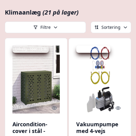
Klimaanlæg
(21 på lager)
Filtre
Sortering
Udsalg - spar 15 %
Udsalg - spar 9 %
Quick look
Quick l
Aircondition-
Vakuumpumpe
cover i stål -
med 4-vejs