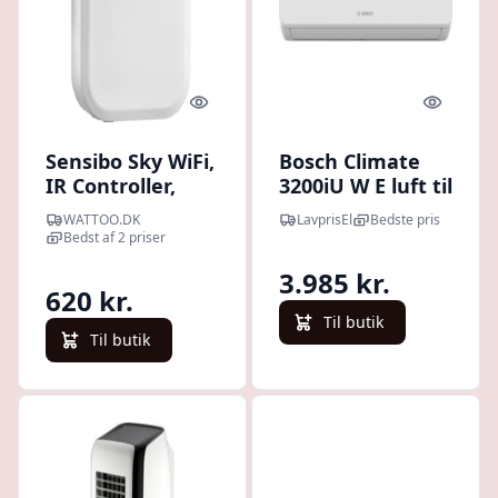
Quick look
Quick l
Sensibo Sky WiFi,
Bosch Climate
IR Controller,
3200iU W E luft til
smart styring til
luft klimaanlæg,
WATTOO.DK
LavprisEl
Bedste pris
alle
indedel, 7,0 kW
Bedst af 2 priser
varmepumper,
3.985 kr.
hvid
620 kr.
Til butik
Til butik