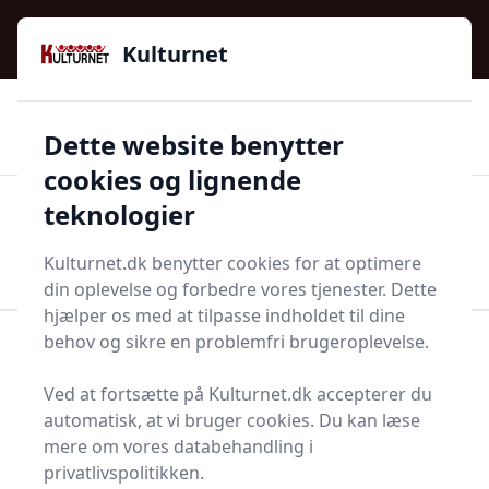
Kulturnet - Alt Det Gode I Livet | Din Kulturguide Siden
e menu
2016
Kulturnet
🌟🌟🌟🌟🌟
🌟
🚚
3.958 produktyper
Hurtig levering
Dette website benytter
🏷️
👍
97 kategorier
Kun godkendte butikker
cookies og lignende
teknologier
Men
Start søgning
Start søgning
Kulturnet.dk benytter cookies for at optimere
din oplevelse og forbedre vores tjenester. Dette
hjælper os med at tilpasse indholdet til dine
behov og sikre en problemfri brugeroplevelse.
Forside
Bolig og indretning
Diverse bolig og indretning
Klimaanlæg
Ved at fortsætte på Kulturnet.dk accepterer du
Klimaanlæg - 21 på
automatisk, at vi bruger cookies. Du kan læse
mere om vores databehandling i
lager
privatlivspolitikken.