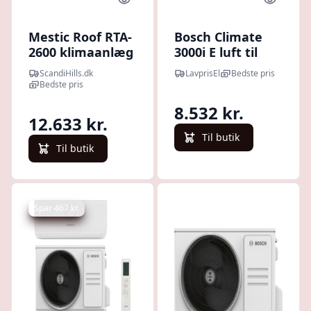
Quick look
Quick l
Mestic Roof RTA-
Bosch Climate
2600 klimaanlæg
3000i E luft til
luft klimaanlæg,
ScandiHills.dk
LavprisEl
Bedste pris
udedel, 7,3 kW
Bedste pris
8.532 kr.
12.633 kr.
Til butik
Til butik
Spar 467 kr.