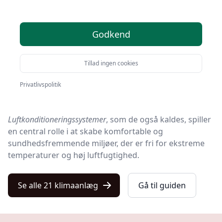
Velkommen til
denne omfattende guide
til klimaanlæg,
Godkend
hvor vi dykker ned i de mange facetter af disse
essentielle enheder.
Tillad ingen cookies
Klimakontrollen har gennem årene udviklet sig fra at
være et simpelt luksuselement til en uundværlig
Privatlivspolitik
nødvendighed i både hjemmet og arbejdspladsen.
Luftkonditioneringssystemer
, som de også kaldes, spiller
en central rolle i at skabe komfortable og
sundhedsfremmende miljøer, der er fri for ekstreme
temperaturer og høj luftfugtighed.
Se alle 21 klimaanlæg
Gå til guiden