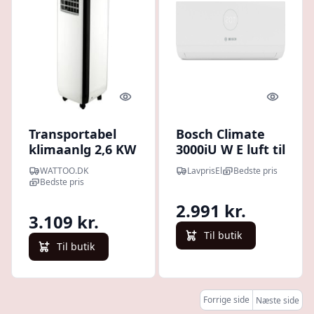
Quick look
Quick l
Transportabel
Bosch Climate
klimaanlg 2,6 KW
3000iU W E luft til
PAC-09
luft klimaanlæg,
WATTOO.DK
LavprisEl
Bedste pris
indedel, 5,3 kW
Bedste pris
2.991 kr.
3.109 kr.
Til butik
Til butik
Forrige side
Næste side