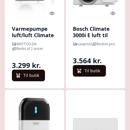
Quick look
Quick l
Varmepumpe
Bosch Climate
luft/luft Climate
3000i E luft til
3000i, 7,0 kW,
luft klimaanlæg,
WATTOO.DK
LavprisEl
Bedste pris
indedel - Bosch
udedel, 2,6 kW
Bedst af 2 priser
3.564 kr.
3.299 kr.
Til butik
Til butik