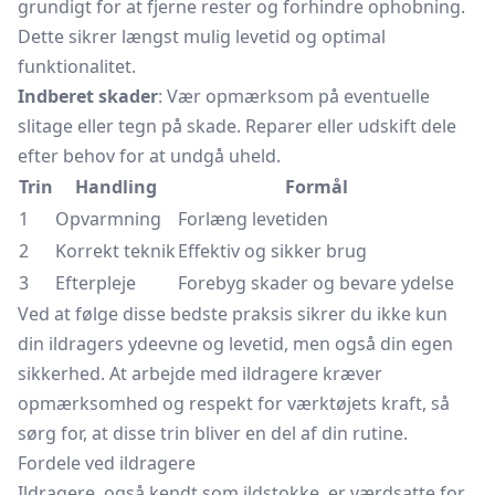
grundigt for at fjerne rester og forhindre ophobning.
Dette sikrer længst mulig levetid og optimal
funktionalitet.
Indberet skader
: Vær opmærksom på eventuelle
slitage eller tegn på skade. Reparer eller udskift dele
efter behov for at undgå uheld.
Trin
Handling
Formål
1
Opvarmning
Forlæng levetiden
2
Korrekt teknik
Effektiv og sikker brug
3
Efterpleje
Forebyg skader og bevare ydelse
Ved at følge disse bedste praksis sikrer du ikke kun
din ildragers ydeevne og levetid, men også din egen
sikkerhed. At arbejde med ildragere kræver
opmærksomhed og respekt for værktøjets kraft, så
sørg for, at disse trin bliver en del af din rutine.
Fordele ved ildragere
Ildragere, også kendt som ildstokke, er værdsatte for