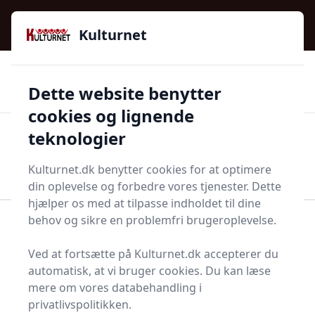
Kulturnet - Alt Det Gode I Livet | Din Kulturguide Siden
e menu
2016
Kulturnet
🌟🌟🌟🌟🌟
🌟
🚚
3.958 produktyper
Hurtig levering
Dette website benytter
🏷️
👍
97 kategorier
Kun godkendte butikker
cookies og lignende
teknologier
Men
Start søgning
Start søgning
Kulturnet.dk benytter cookies for at optimere
din oplevelse og forbedre vores tjenester. Dette
hjælper os med at tilpasse indholdet til dine
behov og sikre en problemfri brugeroplevelse.
Forside
Bolig og indretning
Pejs, brændeovn og tilbehør
Ildrager
Ved at fortsætte på Kulturnet.dk accepterer du
Ildragere - 21 på lager
automatisk, at vi bruger cookies. Du kan læse
mere om vores databehandling i
privatlivspolitikken.