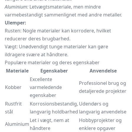
Aluminium:
Letvægtsmateriale, men mindre
varmebestandigt sammenlignet med andre metaller.
Ulemper:
Rusten: Nogle materialer kan korrodere, hvilket
reducerer deres brugbarhed.
Vægt: Unødvendigt tunge materialer kan gøre
ildragere svære at håndtere.
Populære materialer og deres egenskaber
Materiale
Egenskaber
Anvendelse
Excellente
Professionel brug og
Kobber
varmeledende
detaljerede projekter
egenskaber
Rustfrit
Korrosionsbestandig,
Udendørs og
stål
langvarig holdbarhed
langvarig anvendelse
Let i vægt, nem at
Hobbyprojekter og
Aluminium
håndtere
enklere opgaver