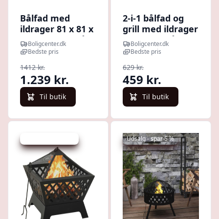
Bålfad med
2-i-1 bålfad og
ildrager 81 x 81 x
grill med ildrager
47 cm - XXL stål,
- rustfrit stål 56 ×
Boligcenter.dk
Boligcenter.dk
sort
56 × 49 cm
Bedste pris
Bedste pris
1412 kr.
629 kr.
1.239 kr.
459 kr.
Til butik
Til butik
Udsalg - spar 15 %
Udsalg - spar 5 %