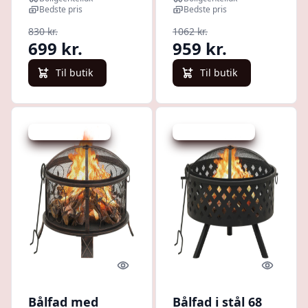
stål ildsted
Bedste pris
Bedste pris
830 kr.
1062 kr.
699 kr.
959 kr.
Til butik
Til butik
Udsalg - spar 14 %
Udsalg - spar 30 %
Quick look
Quick l
Bålfad med
Bålfad i stål 68