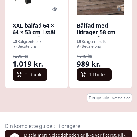
Quick look
Quick l
XXL bålfad 64 ×
Bålfad med
64 × 53 cm i stål
ildrager 58 cm
med netlåg og
XXL - stål, sort
Boligcenter.dk
Boligcenter.dk
ildrager - sort
Bedste pris
Bedste pris
1206 kr.
1049 kr.
1.019 kr.
989 kr.
Til butik
Til butik
Forrige side
Næste side
Din komplette guide til ildragere
Disclaimer! Nøjagtigheden er ikke verificeret. Klik