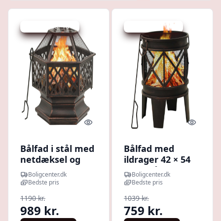
Udsalg - spar 16 %
Udsalg - spar 26 %
Quick look
Quick l
Bålfad i stål med
Bålfad med
netdæksel og
ildrager 42 × 54
ildrager - XXL
cm - stål,
Boligcenter.dk
Boligcenter.dk
62×54×56 cm
sort/brun
Bedste pris
Bedste pris
1190 kr.
1039 kr.
989 kr.
759 kr.