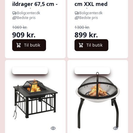
ildrager 67,5 cm -
cm XXL med
XXL stål,
netlåg og
Boligcenter.dk
Boligcenter.dk
sort/brun
ildrager - sort
Bedste pris
Bedste pris
1069 kr.
1300 kr.
909 kr.
899 kr.
Til butik
Til butik
Udsalg - spar 12 %
Udsalg - spar 27 %
Quick look
Quick l