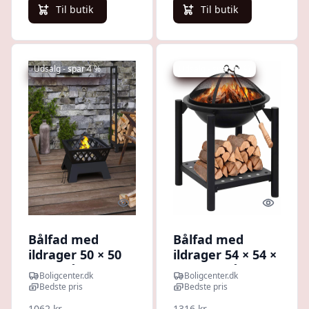
Til butik
Til butik
Udsalg - spar 4 %
Udsalg - spar 44 %
Quick look
Quick l
Bålfad med
Bålfad med
ildrager 50 × 50
ildrager 54 × 54 ×
cm - stål, sort
55 cm - stål, sort
Boligcenter.dk
Boligcenter.dk
Bedste pris
Bedste pris
1062 kr.
1316 kr.