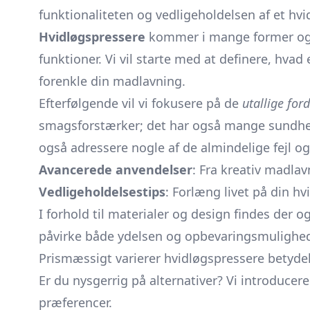
funktionaliteten og vedligeholdelsen af et hvi
Hvidløgspressere
kommer i mange former og stø
funktioner. Vi vil starte med at definere, hvad
forenkle din madlavning.
Efterfølgende vil vi fokusere på de
utallige for
smagsforstærker; det har også mange sundhed
også adressere nogle af de almindelige fejl o
Avancerede anvendelser
: Fra kreativ madlav
Vedligeholdelsestips
: Forlæng livet på din h
I forhold til materialer og design findes der o
påvirke både ydelsen og opbevaringsmuligheder
Prismæssigt varierer hvidløgspressere betydelig
Er du nysgerrig på alternativer? Vi introduce
præferencer.