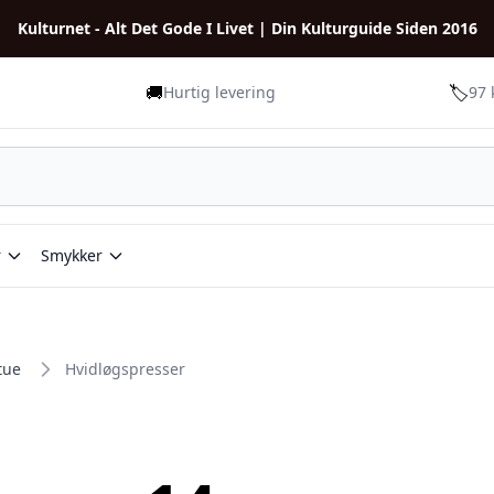
Kulturnet - Alt Det Gode I Livet | Din Kulturguide Siden 2016
🚚
🏷️
Hurtig levering
97 
r
Smykker
tue
Hvidløgspresser