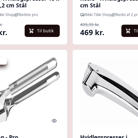
3,2 cm Stål
cm Stål
ikki Shop
Bedste pris
Rikki Tikki Shop
Bedst af 2 pr
r.
499,95 kr.
kr.
469 kr.
Til butik
Ti
kr.
Quick look
ng - Pro
Hvidløgspresser i