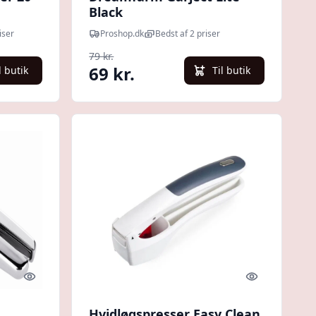
Black
iser
Proshop.dk
Bedst af 2 priser
79 kr.
69 kr.
l butik
Til butik
Quick look
Quick look
Hvidløgspresser Easy Clean