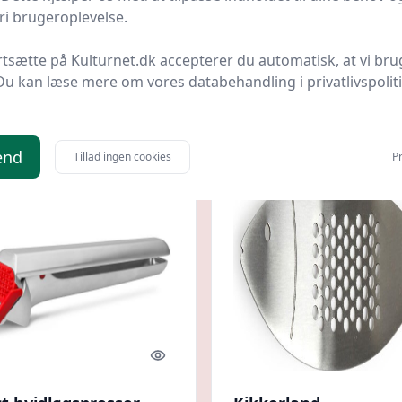
i brugeroplevelse.
Håndtag | Royal Series
Vippefunktion | Roya
Series
.dk
Bedste pris
Barlife.dk
Bedste pris
rtsætte på Kulturnet.dk accepterer du automatisk, at vi bru
Du kan læse mere om vores databehandling i privatlivspolit
.
49 kr.
Til butik
Ti
end
Tillad ingen cookies
Pr
Quick look