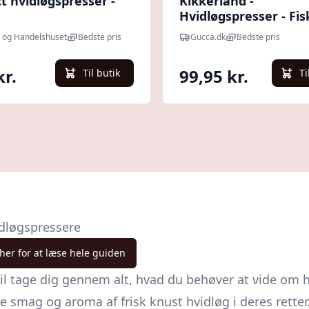
t hvidløgspresser -
Kikkerland -
Hvidløgspresser - Fisk
 og Handelshuset
Bedste pris
Gucca.dk
Bedste pris
kr.
99,95 kr.
Til butik
Ti
idløgspressere
 her for at læse hele guiden
l tage dig gennem alt, hvad du behøver at vide om 
e smag og aroma af frisk knust hvidløg i deres retter.