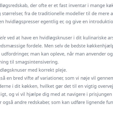
dløgsredskab, der ofte er et fast inventar i mange kø
rrelser, fra de traditionelle modeller til de mere a
 en hvidløgspresser egentlig er, og give en introdukti
dele
ved at have en hvidløgsknuser i dit kulinariske ar
smæssige fordele. Men selv de bedste køkkenhjælpem
g udfordringer, man kan opleve, når man anvender og
ning til smagsintensivering.
vidløgsknuser med korrekt pleje.
gså en bred vifte af variationer, som vi nøje vil genn
ne i dit køkken, hvilket gør det til en vigtig overv
t, og vi vil hjælpe dig med at navigere i prisjungen 
rer også andre redskaber, som kan udføre lignende fu