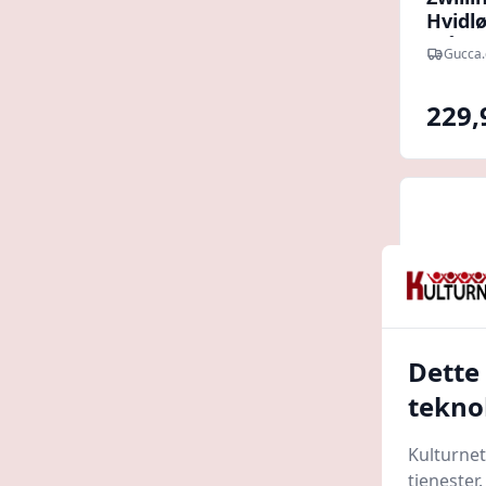
Hvidlø
Stål -
Gucca.
229,
Dette
tekno
Kulturnet
tjenester
Hvidl