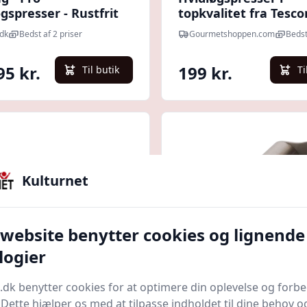
gspresser - Rustfrit
topkvalitet fra Tesco
 20 Cm
Billig fragt
dk
Bedst af 2 priser
Gourmetshoppen.com
Bedst
95 kr.
199 kr.
Til butik
Ti
Kulturnet
 website benytter cookies og lignende
logier
Quick look
.dk benytter cookies for at optimere din oplevelse og forb
. Dette hjælper os med at tilpasse indholdet til dine behov o
øgspresser Med Soft
Hvidløgspresser Med