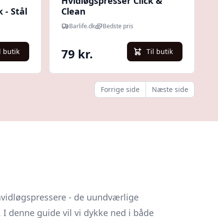
Hvidløgspresser Click &
 - Stål
Clean
Barlife.dk
Bedste pris
79 kr.
l butik
Til butik
Forrige side
Næste side
hvidløgspressere - de uundværlige
 I denne guide vil vi dykke ned i både