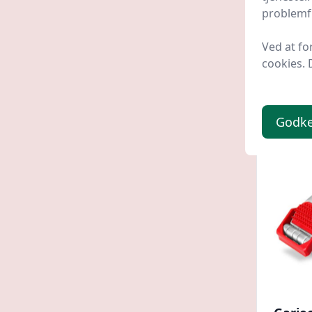
problemfr
Grip 
Barlife
Ved at fo
cookies. 
59 kr
Godk