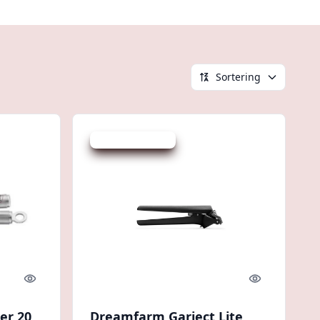
Sortering
Udsalg - spar 12 %
Quick look
Quick look
er 20
Dreamfarm Garject Lite