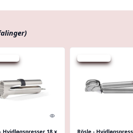
alinger)
 spar 17 %
Udsalg - spar 6 %
Quick look
- Hvidløgspresser 18 x
Rösle - Hvidløgspress