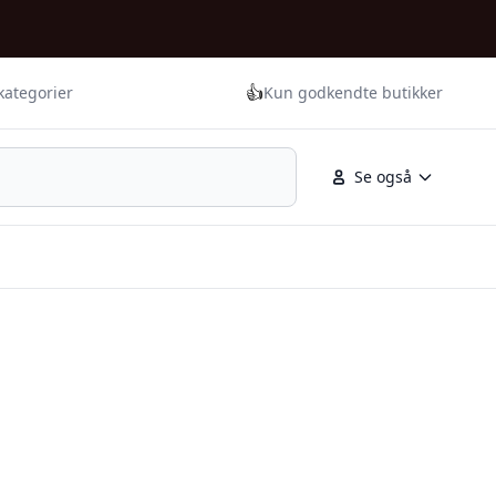
👍
kategorier
Kun godkendte butikker
Se også