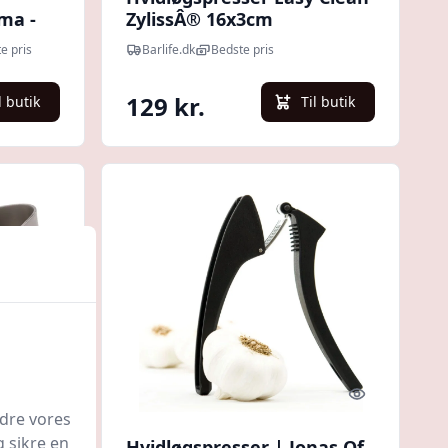
ma -
ZylissÂ® 16x3cm
e pris
Barlife.dk
Bedste pris
129 kr.
l butik
Til butik
Quick look
Quick look
edre vores
g sikre en
Hvidløgspresser | Jonas Of