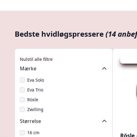
Bedste hvidløgspressere
(14 anbef
Nulstil alle filtre
Udsalg -
Mærke
Eva Solo
Eva Trio
Rösle
Zwilling
Størrelse
16 cm
Rösle 