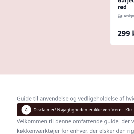
Garjec
rød
Design
299 
Guide til anvendelse og vedligeholdelse af hv
Disclaimer! Nøjagtigheden er ikke verificeret. Klik
Velkommen til denne omfattende guide, der vi
køkkenværktøjer for enhver, der elsker den rig