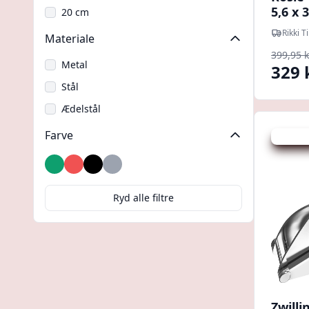
5,6 x 
20 cm
Rikki T
Materiale
399,95 k
Metal
329 
Stål
Ædelstål
Farve
Spar -48 
Grøn
Rød
Sort
Sølv
Ryd alle filtre
Zwilli