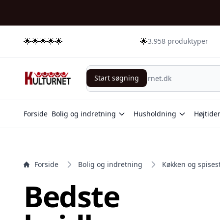
e menu
🌟🌟🌟🌟🌟
🌟
3.958 produktyper
Start søgning
Start søgning
Forside
Bolig og indretning
Husholdning
Højtide
Forside
Bolig og indretning
Køkken og spises
Bedste