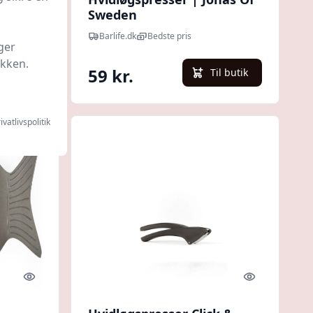
l
Sweden
Barlife.dk
Bedste pris
ger
ikken.
59 kr.
l butik
Til butik
ivatlivspolitik
Quick look
Quick look