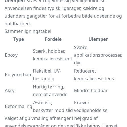
Ulemper:
Kræver regelmæssig vedligeholdelse.
Anvendelsen findes typisk i garager, kældre og
udendørs gangstier for at forbedre både udseende og
holdbarhed.
Sammenligningstabel
Type
Fordele
Ulemper
Svære
Stærk, holdbar,
Epoxy
applikationsprocesser,
kemikalieresistent
dyr
Fleksibel, UV-
Reduceret
Polyurethan
bestandig
kemikalieresistens
Hurtig tørring,
Akryl
Mindre holdbar
nem at anvende
Æstetisk,
Kræver
Betonmaling
beskytter mod slid
vedligeholdelse
Valget af gulvmaling afhænger i høj grad af
anvendelsesområdet og de specifikke behov. Uanset