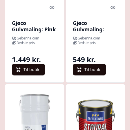
Quick look
Quick l
Gjøco
Gjøco
Gulvmaling: Pink
Gulvmaling:
Nectar 9 l
Sheltered Bay 2,7
Gebenna.com
Gebenna.com
l
Bedste pris
Bedste pris
1.449 kr.
549 kr.
Til butik
Til butik