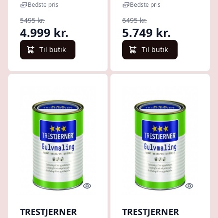
x 9 liter
liter
Bedste pris
Bedste pris
5495 kr.
6495 kr.
4.999 kr.
5.749 kr.
Til butik
Til butik
Quick look
Quick l
TRESTJERNER
TRESTJERNER