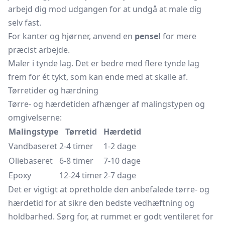
arbejd dig mod udgangen for at undgå at male dig
selv fast.
For kanter og hjørner, anvend en
pensel
for mere
præcist arbejde.
Maler i tynde lag. Det er bedre med flere tynde lag
frem for ét tykt, som kan ende med at skalle af.
Tørretider og hærdning
Tørre- og hærdetiden afhænger af malingstypen og
omgivelserne:
Malingstype
Tørretid
Hærdetid
Vandbaseret
2-4 timer
1-2 dage
Oliebaseret
6-8 timer
7-10 dage
Epoxy
12-24 timer
2-7 dage
Det er vigtigt at opretholde den anbefalede tørre- og
hærdetid for at sikre den bedste vedhæftning og
holdbarhed. Sørg for, at rummet er godt ventileret for