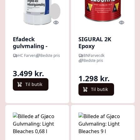
Quick look
Quick l
Efadeck
SIGURAL 2K
gulvmaling -
Epoxy
ultra stærk
Gulvmaling 2,7 L
HC Farver
Bedste pris
BNFarver.dk
gulvmaling til
SÆT incl. A+B
Bedste pris
industrigulve
KOMP. 39
3.499 kr.
m.m
STÅLGRÅ
1.298 kr.
Til butik
Til butik