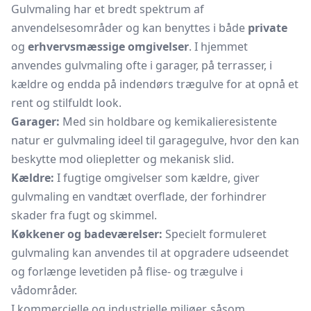
Gulvmaling har et bredt spektrum af
anvendelsesområder og kan benyttes i både
private
og
erhvervsmæssige omgivelser
. I hjemmet
anvendes gulvmaling ofte i garager, på terrasser, i
kældre og endda på indendørs trægulve for at opnå et
rent og stilfuldt look.
Garager:
Med sin holdbare og kemikalieresistente
natur er gulvmaling ideel til garagegulve, hvor den kan
beskytte mod oliepletter og mekanisk slid.
Kældre:
I fugtige omgivelser som kældre, giver
gulvmaling en vandtæt overflade, der forhindrer
skader fra fugt og skimmel.
Køkkener og badeværelser:
Specielt formuleret
gulvmaling kan anvendes til at opgradere udseendet
og forlænge levetiden på flise- og trægulve i
vådområder.
I kommercielle og industrielle miljøer, såsom