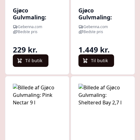
Gjøco
Gjøco
Gulvmaling:
Gulvmaling:
Hidden Peak 0,68
Dulcet Pink 9 l
Gebenna.com
Gebenna.com
l
Bedste pris
Bedste pris
229 kr.
1.449 kr.
Til butik
Til butik