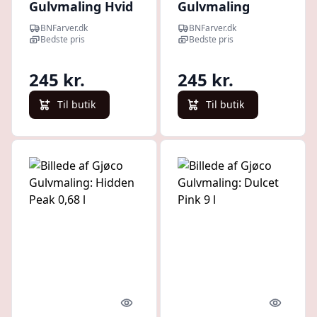
Gulvmaling Hvid
Gulvmaling
0,75 L Halvblank
tonebar Blank
BNFarver.dk
BNFarver.dk
0,68 L
Bedste pris
Bedste pris
245 kr.
245 kr.
Til butik
Til butik
Quick look
Quick l