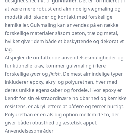
designet specifikt til
gulvflader
. Det er formuleret til
at være mere robust end almindelig
vægmaling
og
modstå slid, skader og kontakt med forskellige
kemikalier. Gulvmaling kan anvendes på en række
forskellige materialer såsom beton, træ og metal,
hvilket giver dem både et beskyttende og dekorativt
lag.
Afspejler de omfattende anvendelsesmuligheder og
funktionelle krav, kommer gulvmaling i flere
forskellige
typer
og
finish
. De mest almindelige typer
inkluderer epoxy, akryl og polyurethan, hver med
deres unikke egenskaber og fordele. Hvor epoxy er
kendt for sin ekstraordinære holdbarhed og kemiske
resistens, er akryl lettere at påføre og tørrer hurtigt.
Polyurethan er en alsidig option mellem de to, der
giver både robusthed og æstetisk appel.
Anvendelsesområder