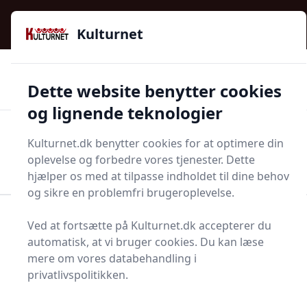
Kulturnet - Alt Det Gode I Livet | Din Kulturguide Siden
e menu
2016
Kulturnet
🌟🌟🌟🌟🌟
🌟
🚚
3.958 produktyper
Hurtig levering
Dette website benytter cookies
🏷️
👍
97 kategorier
Kun godkendte butikker
og lignende teknologier
Men
Kulturnet.dk benytter cookies for at optimere din
Start søgning
oplevelse og forbedre vores tjenester. Dette
Start søgning
hjælper os med at tilpasse indholdet til dine behov
og sikre en problemfri brugeroplevelse.
Forside
Husholdning
Rengøring
Gulvmaling
Ved at fortsætte på Kulturnet.dk accepterer du
automatisk, at vi bruger cookies. Du kan læse
Gulvmalinger - 78 på
mere om vores databehandling i
lager
privatlivspolitikken.