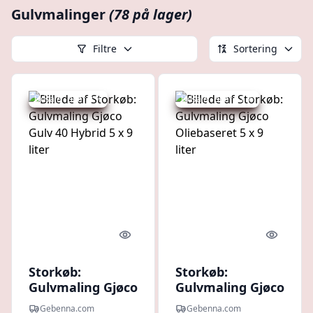
Gulvmalinger
(78 på lager)
Filtre
Sortering
Udsalg - spar 9 %
Udsalg - spar 11 %
Quick look
Quick l
Storkøb:
Storkøb:
Gulvmaling Gjøco
Gulvmaling Gjøco
Gulv 40 Hybrid 5
Oliebaseret 5 x 9
Gebenna.com
Gebenna.com