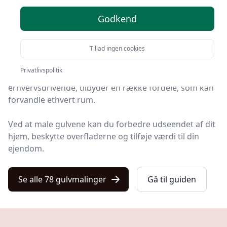
Velkommen til den ultimative guide til gulvmaling.
Godkend
Hvis du overvejer at give dine gulve et nyt liv, er du
Tillad ingen cookies
kommet til det rette sted.
Privatlivspolitik
Gulvmaling, et populært valg for både boligejere og
erhvervsdrivende, tilbyder en række fordele, som kan
forvandle ethvert rum.
Ved at male gulvene kan du forbedre udseendet af dit
hjem, beskytte overfladerne og tilføje værdi til din
ejendom.
Se alle 78 gulvmalinger
Gå til guiden