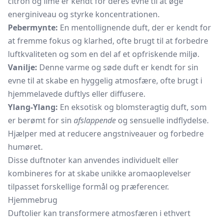
citron og lime er kendt for deres evne til at øge
energiniveau og styrke koncentrationen.
Pebermynte:
En mentollignende duft, der er kendt for
at fremme fokus og klarhed, ofte brugt til at forbedre
luftkvaliteten og som en del af et opfriskende miljø.
Vanilje:
Denne varme og søde duft er kendt for sin
evne til at skabe en hyggelig atmosfære, ofte brugt i
hjemmelavede duftlys eller diffusere.
Ylang-Ylang:
En eksotisk og blomsteragtig duft, som
er berømt for sin
afslappende
og sensuelle indflydelse.
Hjælper med at reducere angstniveauer og forbedre
humøret.
Disse duftnoter kan anvendes individuelt eller
kombineres for at skabe unikke aromaoplevelser
tilpasset forskellige formål og præferencer.
Hjemmebrug
Duftolier kan transformere atmosfæren i ethvert