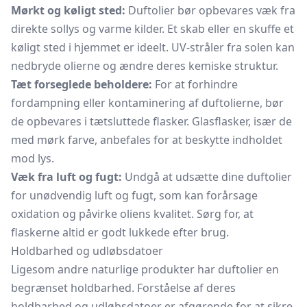
Mørkt og køligt sted:
Duftolier bør opbevares væk fra
direkte sollys og varme kilder. Et skab eller en skuffe et
køligt sted i hjemmet er ideelt. UV-stråler fra solen kan
nedbryde olierne og ændre deres kemiske struktur.
Tæt forseglede beholdere:
For at forhindre
fordampning eller kontaminering af duftolierne, bør
de opbevares i tætsluttede flasker. Glasflasker, især de
med mørk farve, anbefales for at beskytte indholdet
mod lys.
Væk fra luft og fugt:
Undgå at udsætte dine duftolier
for unødvendig luft og fugt, som kan forårsage
oxidation og påvirke oliens kvalitet. Sørg for, at
flaskerne altid er godt lukkede efter brug.
Holdbarhed og udløbsdatoer
Ligesom andre naturlige produkter har duftolier en
begrænset holdbarhed. Forståelse af deres
holdbarhed og udløbsdatoer er afgørende for at sikre