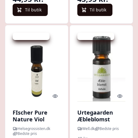
Til butik
Til butik
Udsalg - spar 10 %
Udsalg - spar 10 %
Quick look
Quick l
FIscher Pure
Urtegaarden
Nature Viol
Æbleblomst
duftolie • 10ml.
duftolie (10 ml)
Helsegrossisten.dk
Well.dk
Bedste pris
Bedste pris