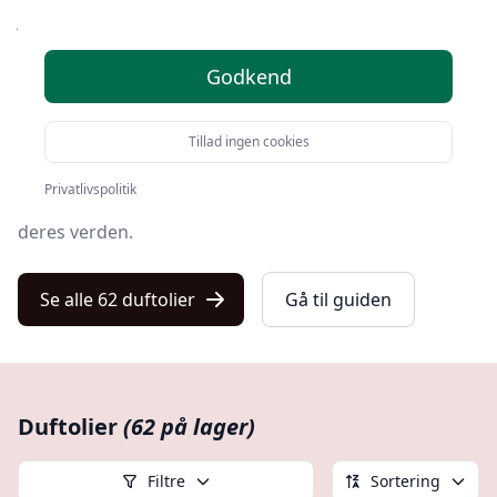
jagt på velvære og et bedre indeklima.
Fra at skabe en beroligende atmosfære i hjemmet til at
Godkend
fjerne uønskede lugte, er anvendelsesmulighederne
nærmest uendelige.
Tillad ingen cookies
I denne guide vil vi dykke ned i alle aspekter af
Privatlivspolitik
duftolier
og tilbyde dig en omfattende forståelse af
deres verden.
Se alle 62 duftolier
Gå til guiden
Duftolier
(62 på lager)
Filtre
Sortering