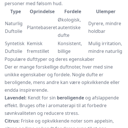
personer med følsom hud.
Type
Oprindelse
Fordele
Ulemper
Økologisk,
Naturlig
Dyrere, mindre
Plantebaseret
autentiske
Duftolie
holdbar
dufte
Syntetisk
Kemisk
Konsistent,
Mulig irritation,
Duftolie
fremstillet
billige
mindre naturlig
Populære dufttyper og deres egenskaber
Der er mange forskellige duftnoter, hver med sine
unikke egenskaber og fordele. Nogle dufte er
beroligende, mens andre kan være opkvikkende eller
endda inspirerende.
Lavendel:
Kendt for sin
beroligende
og afslappende
effekt. Bruges ofte i aromaterapi til at forbedre
søvnkvaliteten og reducere stress.
Citrus:
Friske og opkvikkende noter som appelsin,