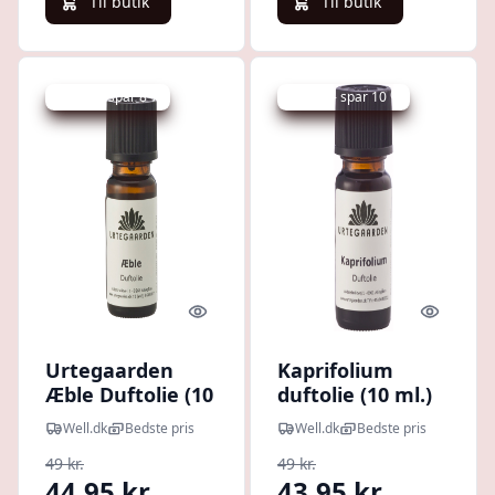
Til butik
Til butik
Udsalg - spar 8 %
Udsalg - spar 10 %
Quick look
Quick l
Urtegaarden
Kaprifolium
Æble Duftolie (10
duftolie (10 ml.)
ml)
Well.dk
Bedste pris
Well.dk
Bedste pris
49 kr.
49 kr.
44,95 kr.
43,95 kr.