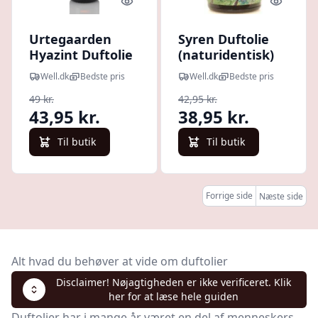
Quick look
Quick l
Urtegaarden
Syren Duftolie
Hyazint Duftolie
(naturidentisk)
(10 ml)
(10 ml)
Well.dk
Bedste pris
Well.dk
Bedste pris
49 kr.
42,95 kr.
43,95 kr.
38,95 kr.
Til butik
Til butik
Forrige side
Næste side
Alt hvad du behøver at vide om duftolier
Disclaimer! Nøjagtigheden er ikke verificeret. Klik
her for at læse hele guiden
Duftolier har i mange år været en del af menneskers