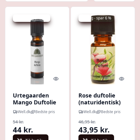
Udsalg - spar 18 %
Udsalg - spar 6 %
Quick look
Quick l
Urtegaarden
Rose duftolie
Mango Duftolie
(naturidentisk)
(10 ml)
10 ml.
Well.dk
Bedste pris
Well.dk
Bedste pris
54 kr.
46,95 kr.
44 kr.
43,95 kr.