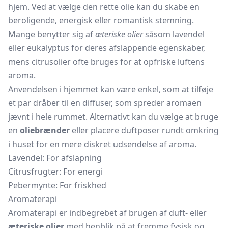
hjem. Ved at vælge den rette olie kan du skabe en
beroligende, energisk eller romantisk stemning.
Mange benytter sig af
æteriske olier
såsom lavendel
eller eukalyptus for deres afslappende egenskaber,
mens citrusolier ofte bruges for at opfriske luftens
aroma.
Anvendelsen i hjemmet kan være enkel, som at tilføje
et par dråber til en diffuser, som spreder aromaen
jævnt i hele rummet. Alternativt kan du vælge at bruge
en
oliebrænder
eller placere
duftposer
rundt omkring
i huset for en mere diskret udsendelse af aroma.
Lavendel: For afslapning
Citrusfrugter: For energi
Pebermynte: For friskhed
Aromaterapi
Aromaterapi er indbegrebet af brugen af duft- eller
æteriske olier
med henblik på at fremme fysisk og