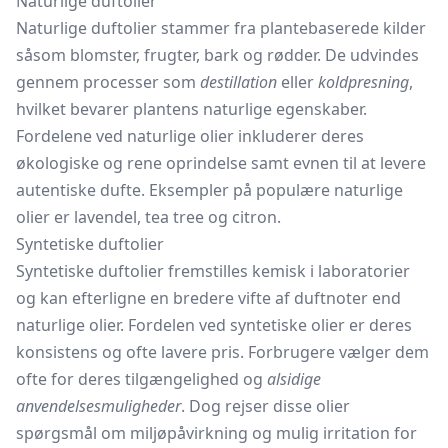
Naturlige duftolier
Naturlige duftolier stammer fra plantebaserede kilder
såsom blomster, frugter, bark og rødder. De udvindes
gennem processer som
destillation
eller
koldpresning
,
hvilket bevarer plantens naturlige egenskaber.
Fordelene ved naturlige olier inkluderer deres
økologiske og rene oprindelse samt evnen til at levere
autentiske dufte. Eksempler på populære naturlige
olier er lavendel, tea tree og citron.
Syntetiske duftolier
Syntetiske duftolier fremstilles kemisk i laboratorier
og kan efterligne en bredere vifte af duftnoter end
naturlige olier. Fordelen ved syntetiske olier er deres
konsistens og ofte lavere pris. Forbrugere vælger dem
ofte for deres tilgængelighed og
alsidige
anvendelsesmuligheder
. Dog rejser disse olier
spørgsmål om miljøpåvirkning og mulig irritation for