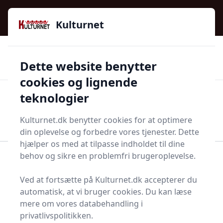
Kulturnet - Alt Det Gode I Livet | Din Kulturguide Siden
e menu
2016
Kulturnet
🌟🌟🌟🌟🌟
🌟
🚚
3.958 produktyper
Hurtig levering
Dette website benytter
🏷️
👍
97 kategorier
Kun godkendte butikker
cookies og lignende
teknologier
Men
Start søgning
Start søgning
Kulturnet.dk benytter cookies for at optimere
din oplevelse og forbedre vores tjenester. Dette
hjælper os med at tilpasse indholdet til dine
behov og sikre en problemfri brugeroplevelse.
Forside
Bolig og indretning
Indretning
Duftolie
Ved at fortsætte på Kulturnet.dk accepterer du
Duftolier - 62 på lager
automatisk, at vi bruger cookies. Du kan læse
mere om vores databehandling i
privatlivspolitikken.
Duftolier har i mange år været en del af menneskers