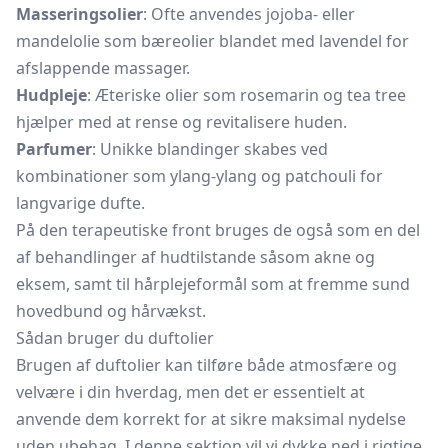
Masseringsolier
: Ofte anvendes jojoba- eller
mandelolie som bæreolier blandet med lavendel for
afslappende massager.
Hudpleje
: Æteriske olier som rosemarin og tea tree
hjælper med at rense og revitalisere huden.
Parfumer
: Unikke blandinger skabes ved
kombinationer som ylang-ylang og patchouli for
langvarige dufte.
På den terapeutiske front bruges de også som en del
af behandlinger af hudtilstande såsom akne og
eksem, samt til hårplejeformål som at fremme sund
hovedbund og hårvækst.
Sådan bruger du duftolier
Brugen af duftolier kan tilføre både atmosfære og
velvære i din hverdag, men det er essentielt at
anvende dem korrekt for at sikre maksimal nydelse
uden ubehag. I denne sektion vil vi dykke ned i rigtige