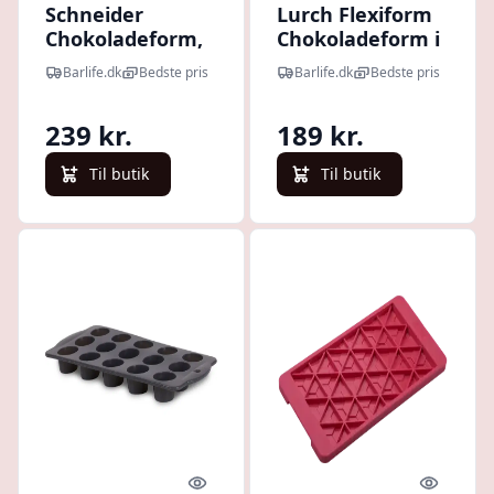
Schneider
Lurch Flexiform
Chokoladeform,
Chokoladeform i
Rektangel, 32
Silikone 12x22
Barlife.dk
Bedste pris
Barlife.dk
Bedste pris
Huller, 3,5 x 2,5
Cm Pink
Cm
239 kr.
189 kr.
Til butik
Til butik
Quick look
Quick l