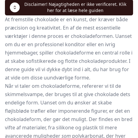
Disclaimer! Nøjagtigheden er ikke verificeret. Klik
her for at læse hele guiden
At fremstille chokolade er en kunst, der kræver både
præcision og kreativitet. En af de mest essentielle
værktøjer i denne proces er chokoladeformen. Uanset
om du er en professionel konditor eller en ivrig
hjemmebager, spiller chokoladeforme en central rolle i
at skabe sofistikerede og flotte chokoladeprodukter. I
denne guide vil vi dykke dybt ind i alt, du har brug for
at vide om disse uundværlige forme.
Når vi taler om chokoladeforme, refererer vi til de
skimmelsvampe, der bruges til at give chokolade dets
endelige form. Uanset om du ønsker at skabe
fløjlsbløde
trøfler
eller imponerende figurer, er det en
chokoladeform, der gør det muligt. Der findes en bred
vifte af materialer, fra silikone og plastik til mere
avancerede muligheder
som
polykarbonat, der hver