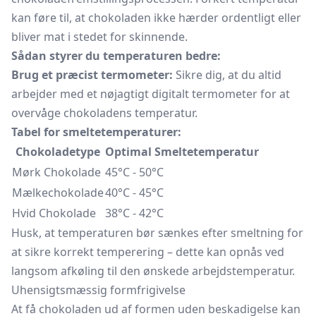
kan føre til, at chokoladen ikke hærder ordentligt eller
bliver mat i stedet for skinnende.
Sådan styrer du temperaturen bedre:
Brug et præcist termometer:
Sikre dig, at du altid
arbejder med et nøjagtigt digitalt termometer for at
overvåge chokoladens temperatur.
Tabel for smeltetemperaturer:
Chokoladetype
Optimal Smeltetemperatur
Mørk Chokolade
45°C - 50°C
Mælkechokolade
40°C - 45°C
Hvid Chokolade
38°C - 42°C
Husk, at temperaturen bør sænkes efter smeltning for
at sikre korrekt temperering – dette kan opnås ved
langsom afkøling til den ønskede arbejdstemperatur.
Uhensigtsmæssig formfrigivelse
At få chokoladen ud af formen uden beskadigelse kan