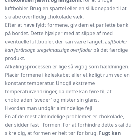
chokoladen jævnt og langsomt
for at undgå
luftbobler. Brug en spartel eller en silikonepade til at
skrabe overflødig chokolade væk.
Efter at have fyldt formene, giv dem et par lette bank
på bordet. Dette hjælper med at slippe af med
eventuelle luftbobler, der kan være fanget.
Luftbobler
kan forårsage uregelmæssige overflader
på det færdige
produkt.
Afkølingsprocessen er lige så vigtig som hældningen.
Placér formene i køleskabet eller et køligt rum ved en
konstant temperatur. Undgå ekstreme
temperaturændringer, da dette kan føre til, at
chokoladen 'sveder' og mister sin glans.
Hvordan man undgår almindelige fejl
En af de mest almindelige problemer er chokolade,
der sidder fast i formen. For at forhindre dette skal du
sikre dig, at formen er helt tør før brug.
Fugt kan