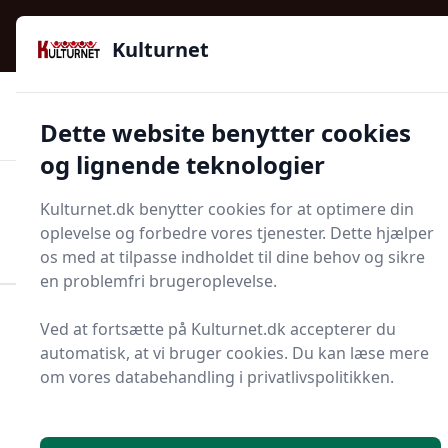
Kulturnet - Alt Det Gode I Livet | Din Kulturguide Siden
e menu
2016
Kulturnet
🌟🌟🌟🌟🌟
🌟
🚚
3.958 produktyper
Hurtig levering
Dette website benytter cookies
🏷️
👍
97 kategorier
Kun godkendte butikker
og lignende teknologier
Men
Kulturnet.dk benytter cookies for at optimere din
Start søgning
oplevelse og forbedre vores tjenester. Dette hjælper
Start søgning
os med at tilpasse indholdet til dine behov og sikre
en problemfri brugeroplevelse.
Forside
Bolig og indretning
Køkken og spisestue
Ved at fortsætte på Kulturnet.dk accepterer du
Chokoladeform
automatisk, at vi bruger cookies. Du kan læse mere
om vores databehandling i privatlivspolitikken.
Bedste chokoladeform i
2025 - se de 7 bedste her