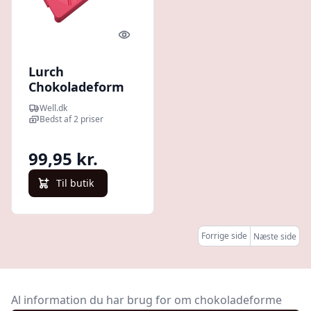
Quick look
Lurch
Chokoladeform
Large (1 stk)
Well.dk
Bedst af 2 priser
99,95 kr.
Til butik
Forrige side
Næste side
Al information du har brug for om chokoladeforme