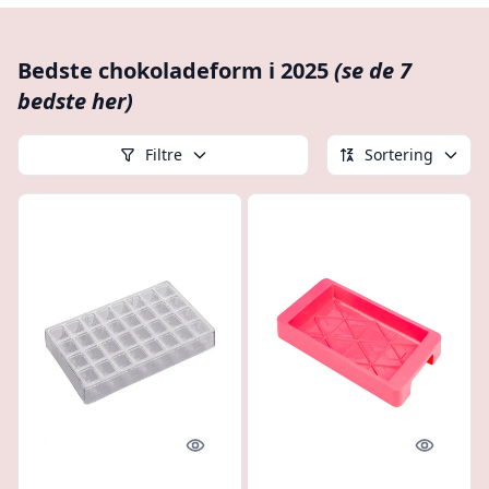
Bedste chokoladeform i 2025
(se de 7
bedste her)
Filtre
Sortering
Quick look
Quick l