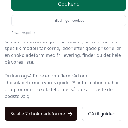
Godkend
Velkommen til Kulturnet – her finder du de bedste
chokoladeforme på markedet. Vi har nøje udvalgt 7
Tillad ingen cookies
produkter, så du er sikret kvalitet.
Privatlivspolitik
Så uanset om du vægter høj kvalitet, allerede har en
specifik model i tankerne, leder efter gode priser eller
en chokoladeform med fri levering, finder du det hele
på vores liste.
Du kan også finde endnu flere råd om
chokoladeforme i vores guide: 'Al information du har
brug for om chokoladeforme' så du kan træffe det
bedste valg
Se alle 7 chokoladeforme
Gå til guiden