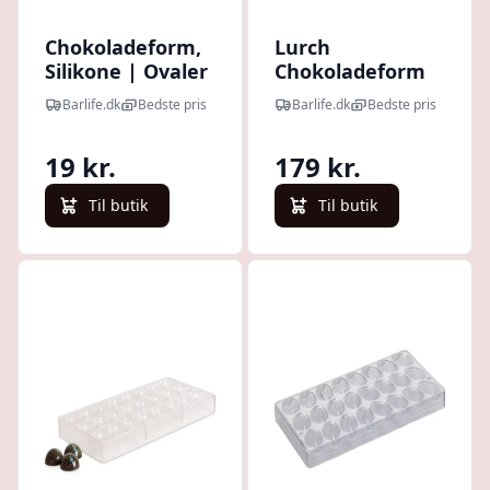
Chokoladeform,
Lurch
Silikone | Ovaler
Chokoladeform
| Royal Series
Small Silikone
Barlife.dk
Bedste pris
Barlife.dk
Bedste pris
Rød 12x23,5cm
19 kr.
179 kr.
Til butik
Til butik