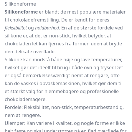
Silikoneforme
Silikoneforme
er blandt de mest populære materialer
til chokoladefremstilling. De er kendt for deres
fleksibilitet
og
holdbarhed
. En af de største fordele ved
silikone er, at det er non-stick, hvilket betyder, at
chokoladen let kan fjernes fra formen uden at bryde
den delikate overflade.
Silikone kan modstå både høje og lave temperaturer,
hvilket gør det ideelt til brug i både ovn og fryser. Det
er også bemærkelsesværdigt nemt at rengøre, ofte
kan de vaskes i opvaskemaskinen, hvilket gør dem til
et stærkt valg for hjemmebagere og professionelle
chokolademagere.
Fordele: Fleksibilitet, non-stick, temperaturbestandig,
nem at rengøre.
Ulemper: Kan variere i kvalitet, og nogle forme er ikke
helt faste og skal understøttes på en flad overflade for