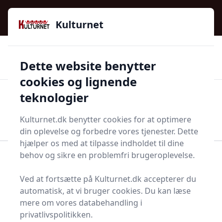
Kulturnet - Alt Det Gode I Livet | Din Kulturguide Siden
e menu
2016
Kulturnet
🌟🌟🌟🌟🌟
🌟
🚚
3.958 produktyper
Hurtig levering
Dette website benytter
🏷️
👍
97 kategorier
Kun godkendte butikker
cookies og lignende
teknologier
Men
Start søgning
Start søgning
Kulturnet.dk benytter cookies for at optimere
din oplevelse og forbedre vores tjenester. Dette
hjælper os med at tilpasse indholdet til dine
behov og sikre en problemfri brugeroplevelse.
Forside
Bolig og indretning
Husholdningsapperater
Hvidevarer
Ved at fortsætte på Kulturnet.dk accepterer du
Hårde hvidevarer
Bordopvaskemaskine
automatisk, at vi bruger cookies. Du kan læse
Bedste
mere om vores databehandling i
privatlivspolitikken.