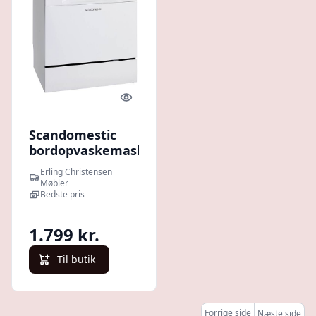
Quick look
Scandomestic
bordopvaskemaskine
- SFO 2203 W : Erling
Erling Christensen
Christensen Møbler
Møbler
Bedste pris
1.799 kr.
Til butik
Forrige side
Næste side