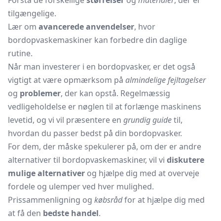
Forstå de forskellige
størrelser
og
materialer
, der er
tilgængelige.
Lær om
avancerede anvendelser
, hvor
bordopvaskemaskiner kan forbedre din daglige
rutine.
Når man investerer i en bordopvasker, er det også
vigtigt at være opmærksom på
almindelige fejltagelser
og
problemer
, der kan opstå. Regelmæssig
vedligeholdelse er nøglen til at forlænge maskinens
levetid, og vi vil præsentere en
grundig guide
til,
hvordan du passer bedst på din bordopvasker.
For dem, der måske spekulerer på, om der er andre
alternativer til bordopvaskemaskiner, vil vi
diskutere
mulige alternativer
og hjælpe dig med at overveje
fordele og ulemper ved hver mulighed.
Prissammenligning og
købsråd
for at hjælpe dig med
at få den
bedste handel
.