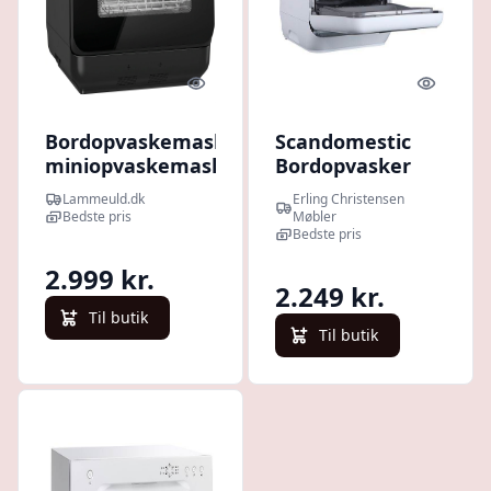
Quick look
Quick l
Bordopvaskemaskine,
Scandomestic
miniopvaskemaskine
Bordopvasker
med 6-liters tank, 5
SFO 101 W :
Lammeuld.dk
Erling Christensen
programmer, LED-
Erling
Bedste pris
Møbler
display,
Christensen
Bedste pris
tørrefunktion, sort
Møbler
2.999 kr.
2.249 kr.
Til butik
Til butik