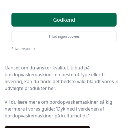
bordopvaskemaskiner
på markedet - 3
anbefalinger
Godkend
Tillad ingen cookies
Velkommen til Kulturnet! Vi har gjort arbejdet for dig
og udvalgt 3 af de bedste bordopvaskemaskiner på
Privatlivspolitik
markedet.
Uanset om du ønsker kvalitet, tilbud på
bordopvaskemaskiner, en bestemt type eller fri
levering, kan du finde det bedste valg blandt vores 3
udvalgte produkter her.
Vil du lære mere om bordopvaskemaskiner, så kig
nærmere i vores guide: 'Dyk ned i verdenen af
bordopvaskemaskiner på kulturnet.dk'