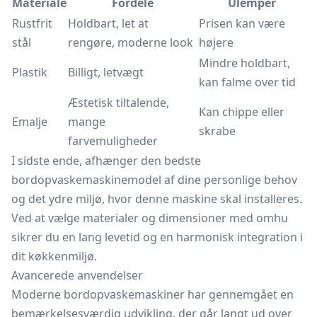
Materiale
Fordele
Ulemper
Rustfrit
Holdbart, let at
Prisen kan være
stål
rengøre, moderne look
højere
Mindre holdbart,
Plastik
Billigt, letvægt
kan falme over tid
Æstetisk tiltalende,
Kan chippe eller
Emalje
mange
skrabe
farvemuligheder
I sidste ende, afhænger den bedste
bordopvaskemaskinemodel af dine personlige behov
og det ydre miljø, hvor denne maskine skal installeres.
Ved at vælge materialer og dimensioner med omhu
sikrer du en lang levetid og en harmonisk integration i
dit køkkenmiljø.
Avancerede anvendelser
Moderne bordopvaskemaskiner har gennemgået en
bemærkelsesværdig udvikling, der går langt ud over