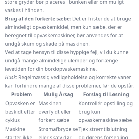
store gryder bør placeres i bunken eller om muligt
vaskes i hånden.
Brug af den forkerte sæbe:
Det er fristende at bruge
almindeligt opvaskemiddel, men kun sæbe, der er
beregnet til opvaskemaskiner, bør anvendes for at
undgå skum og skade på maskinen.
Ved at tage hensyn til disse hyppige fejl, vil du kunne
undgå mange almindelige ulemper og forlænge
levetiden for din bordopvaskemaskine.
Husk:
Regelmæssig vedligeholdelse og korrekte vaner
kan forhindre mange af disse problemer, før de opstår.
Problem
Mulig Årsag
Forslag til Løsning
Opvasken er
Maskinen
Kontrollér opstilling og
beskidt efter
overfyldt eller
brug kun
cyklus
forkert sæbe
opvaskemaskine sæbe
Maskine
Strømafbrydelse
Tjek
strømtilslutning
starter ikke
eller skæv dør
og dørens forsegling