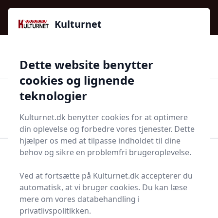
Kulturnet - Alt Det Gode I Livet | Din Kulturguide Siden
e menu
2016
Kulturnet
🌟🌟🌟🌟🌟
🌟
🚚
3.958 produktyper
Hurtig levering
Dette website benytter
🏷️
👍
97 kategorier
Kun godkendte butikker
cookies og lignende
teknologier
Men
Start søgning
Start søgning
Kulturnet.dk benytter cookies for at optimere
din oplevelse og forbedre vores tjenester. Dette
hjælper os med at tilpasse indholdet til dine
behov og sikre en problemfri brugeroplevelse.
Forside
Bolig og indretning
Møbler
Diverse møbler og tilbehør
Bordben
Ved at fortsætte på Kulturnet.dk accepterer du
Bordben - 133 på lager
automatisk, at vi bruger cookies. Du kan læse
mere om vores databehandling i
privatlivspolitikken.