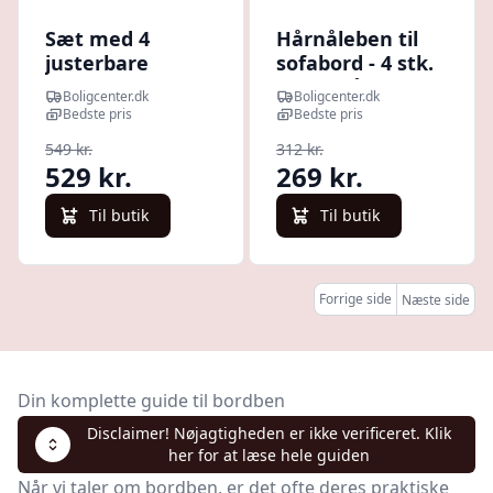
Sæt med 4
Hårnåleben til
justerbare
sofabord - 4 stk.
bordben -
naturstål, 10 cm,
Boligcenter.dk
Boligcenter.dk
børstet nikkel,
massivt stål
Bedste pris
Bedste pris
870-880 mm
549 kr.
312 kr.
529 kr.
269 kr.
Til butik
Til butik
Forrige side
Næste side
Din komplette guide til bordben
Disclaimer! Nøjagtigheden er ikke verificeret. Klik
her for at læse hele guiden
Når vi taler om bordben, er det ofte deres praktiske