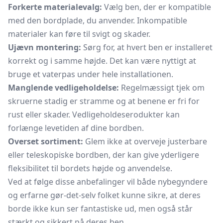
Forkerte materialevalg:
Vælg ben, der er kompatible
med den bordplade, du anvender. Inkompatible
materialer kan føre til svigt og skader.
Ujævn montering:
Sørg for, at hvert ben er installeret
korrekt og i samme højde. Det kan være nyttigt at
bruge et vaterpas under hele installationen.
Manglende vedligeholdelse:
Regelmæssigt tjek om
skruerne stadig er stramme og at benene er fri for
rust eller skader. Vedligeholdeserodukter kan
forlænge levetiden af dine bordben.
Overset sortiment:
Glem ikke at overveje justerbare
eller teleskopiske bordben, der kan give yderligere
fleksibilitet til bordets højde og anvendelse.
Ved at følge disse anbefalinger vil både nybegyndere
og erfarne gør-det-selv folket kunne sikre, at deres
borde ikke kun ser fantastiske ud, men også står
stærkt og sikkert på deres ben.