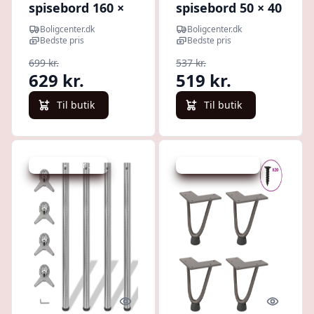
spisebord 160 ×
spisebord 50 × 40
80 × 73 cm - X-
× 73 cm - Y-stel i
Boligcenter.dk
Boligcenter.dk
stel i stål, sort
stål, sort
Bedste pris
Bedste pris
699 kr.
537 kr.
629 kr.
519 kr.
Til butik
Til butik
Udsalg - spar 3 %
Udsalg - spar 13 %
Quick look
Quick l