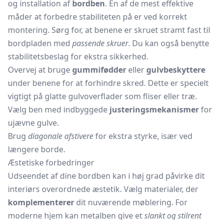
og installation af
bordben
. En af de mest effektive
måder at forbedre stabiliteten på er ved korrekt
montering. Sørg for, at benene er skruet stramt fast til
bordpladen med
passende skruer
. Du kan også benytte
stabilitetsbeslag for ekstra sikkerhed.
Overvej at bruge
gummifødder
eller
gulvbeskyttere
under benene for at forhindre skred. Dette er specielt
vigtigt på glatte gulvoverflader som fliser eller træ.
Vælg ben med indbyggede
justeringsmekanismer
for
ujævne gulve.
Brug
diagonale afstivere
for ekstra styrke, især ved
længere borde.
Æstetiske forbedringer
Udseendet af dine bordben kan i høj grad påvirke dit
interiørs overordnede æstetik. Vælg materialer, der
komplementerer
dit nuværende møblering. For
moderne hjem kan metalben give et
slankt og stilrent