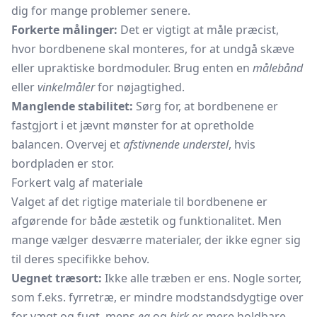
dig for mange problemer senere.
Forkerte målinger:
Det er vigtigt at måle præcist,
hvor bordbenene skal monteres, for at undgå skæve
eller upraktiske bordmoduler. Brug enten en
målebånd
eller
vinkelmåler
for nøjagtighed.
Manglende stabilitet:
Sørg for, at bordbenene er
fastgjort i et jævnt mønster for at opretholde
balancen. Overvej et
afstivnende understel
, hvis
bordpladen er stor.
Forkert valg af materiale
Valget af det rigtige materiale til bordbenene er
afgørende for både æstetik og funktionalitet. Men
mange vælger desværre materialer, der ikke egner sig
til deres specifikke behov.
Uegnet træsort:
Ikke alle træben er ens. Nogle sorter,
som f.eks. fyrretræ, er mindre modstandsdygtige over
for vægt og fugt, mens
eg
og
birk
er mere holdbare.