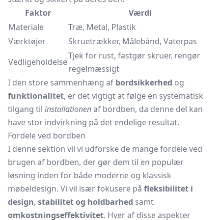
Faktor
Værdi
Materiale
Træ, Metal, Plastik
Værktøjer
Skruetrækker, Målebånd, Vaterpas
Tjek for rust, fastgør skruer, rengør
Vedligeholdelse
regelmæssigt
I den store sammenhæng af
bordsikkerhed
og
funktionalitet
, er det vigtigt at følge en systematisk
tilgang til
installationen
af bordben, da denne del kan
have stor indvirkning på det endelige resultat.
Fordele ved bordben
I denne sektion vil vi udforske de mange fordele ved
brugen af bordben, der gør dem til en populær
løsning inden for både moderne og klassisk
møbeldesign. Vi vil især fokusere på
fleksibilitet i
design
,
stabilitet og holdbarhed
samt
omkostningseffektivitet
. Hver af disse aspekter