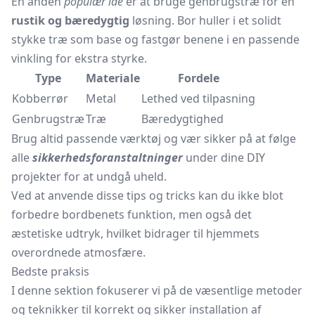
En anden
populær idé
er at bruge genbrugstræ for en
rustik og bæredygtig
løsning. Bor huller i et solidt
stykke træ som base og fastgør benene i en passende
vinkling for ekstra styrke.
Type
Materiale
Fordele
Kobberrør
Metal
Lethed ved tilpasning
Genbrugstræ
Træ
Bæredygtighed
Brug altid passende værktøj og vær sikker på at følge
alle
sikkerhedsforanstaltninger
under dine DIY
projekter for at undgå uheld.
Ved at anvende disse tips og tricks kan du ikke blot
forbedre bordbenets funktion, men også det
æstetiske udtryk, hvilket bidrager til hjemmets
overordnede atmosfære.
Bedste praksis
I denne sektion fokuserer vi på de væsentlige metoder
og teknikker til korrekt og sikker installation af