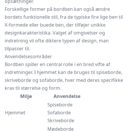
opsætninger.
Forskellige former på bordben kan også ændre
bordets funktionelle stil, fra de typiske fire lige ben til
X-formede eller buede ben, der tilføjer unikke
designkarakteristika. Valget af omgivelser og
indretning vil ofte diktere typen af design, man
tilpasser til.
Anvendelsesområder
Bordben spiller en central rolle i en bred vifte af
indretninger. I hjemmet kan de bruges til spiseborde,
skriveborde og sofaborde, hver med deres specifikke
krav til størrelse og form.
Miljø
Anvendelse
Spi­se­bor­de
Hjemmet
Sofa­bor­de
Skri­ve­bor­de
Mø­de­bor­de