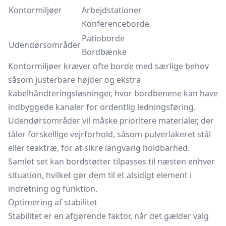
Kontormiljøer
Arbejd­sta­tio­ner
Kon­fe­ren­ce­bor­de
Patio­bor­de
Udendørsområder
Bord­bænke
Kontormiljøer kræver ofte borde med særlige behov
såsom justerbare højder og ekstra
kabelhåndteringsløsninger, hvor bordbenene kan have
indbyggede kanaler for ordentlig ledningsføring.
Udendørsområder vil måske prioritere materialer, der
tåler forskellige vejrforhold, såsom pulverlakeret stål
eller teaktræ, for at sikre langvarig holdbarhed.
Samlet set kan bordstøtter tilpasses til næsten enhver
situation, hvilket gør dem til et alsidigt element i
indretning og funktion.
Optimering af stabilitet
Stabilitet er en afgørende faktor, når det gælder valg