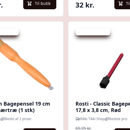
.
32 kr.
Til butik
Ti
 spar 25 %
Udsalg - spar 54 %
Quick look
n Bagepensel 19 cm
Rosti - Classic Bagep
ærtræ (1 stk)
17,8 x 3,8 cm, Rød
k
Bedst af 2 priser
Rikki Tikki Shop
Bedste pris
69,95 kr.