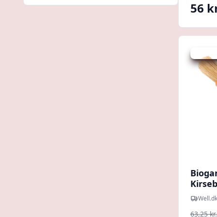
56 kr
Udsalg -
Bioga
Kirseb
Well.d
63,25 kr.