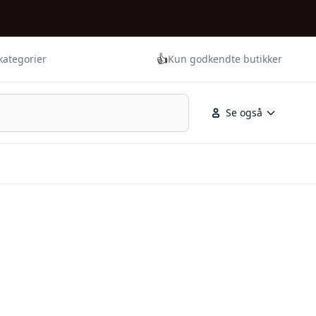
👍
kategorier
Kun godkendte butikker
Se også