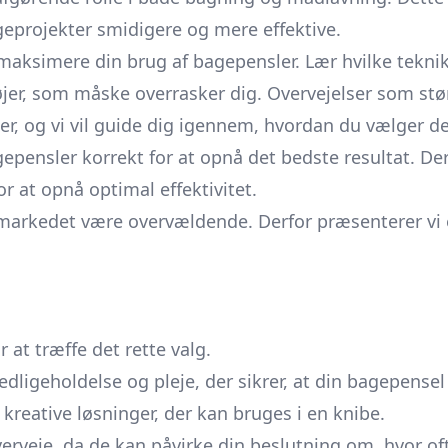
geprojekter smidigere og mere effektive.
 maksimere din brug af bagepensler. Lær hvilke teknikk
jer, som måske overrasker dig. Overvejelser som stø
ler, og vi vil guide dig igennem, hvordan du vælger de
pensler korrekt for at opnå det bedste resultat. Derf
r at opnå optimal effektivitet.
 markedet være overvældende. Derfor præsenterer vi 
 at træffe det rette valg.
 vedligeholdelse og pleje, der sikrer, at din bagepense
le kreative løsninger, der kan bruges i en knibe.
erveje, da de kan påvirke din beslutning om, hvor of