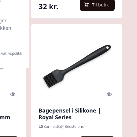
32 kr.
l butik
Til butik
ger
ikken.
ivatlivspolitik
Quick look
Quick look
Bagepensel i Silikone |
50mm
Royal Series
Barlife.dk
Bedste pris