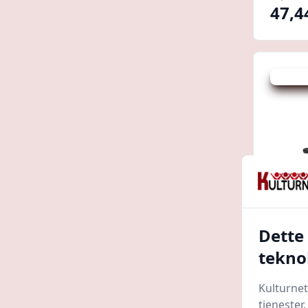
47,4
Udsalg -
Dette
Dream
tekno
Prosho
Kulturnet
tjenester
69,95 kr.