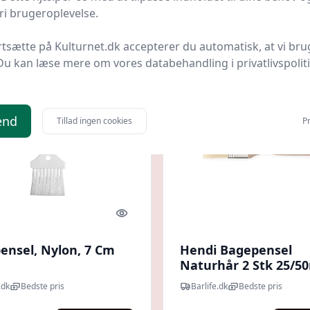
.
19,80 kr.
Til butik
Ti
i brugeroplevelse.
Fødevaregodkendt |
NODISCOUNT
rtsætte på Kulturnet.dk accepterer du automatisk, at vi bru
Du kan læse mere om vores databehandling i privatlivspolit
end
Tillad ingen cookies
Pr
Quick look
ensel, Nylon, 7 Cm
Hendi Bagepensel
Naturhår 2 Stk 25/
.dk
Bedste pris
Barlife.dk
Bedste pris