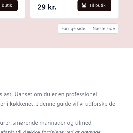
29 kr.
l butik
Til butik
Forrige side
Næste side
iast. Uanset om du er en professionel
r i køkkenet. I denne guide vil vi udforske de
asurer, smørende marinader og tilmed
afsnit vil dække
fordelene ved at anvende