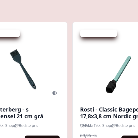
 spar 19 %
Udsalg - spar 54 %
Quick look
terberg - s
Rosti - Classic Bagep
ensel 21 cm grå
17,8x3,8 cm Nordic g
ikki Shop
Bedste pris
Rikki Tikki Shop
Bedste pris
69,95 kr.