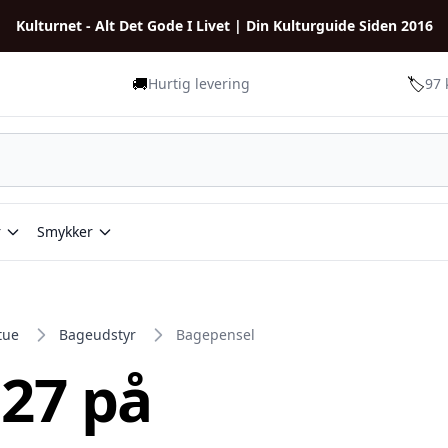
Kulturnet - Alt Det Gode I Livet | Din Kulturguide Siden 2016
🚚
🏷️
Hurtig levering
97 
r
Smykker
tue
Bageudstyr
Bagepensel
 27 på