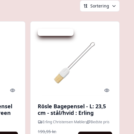
Sortering
Udsalg - spar 35 %
Quick look
Quick look
ensel
Rösle Bagepensel - L: 23,5
reen
cm - stål/hvid : Erling
Christensen Møbler
Erling Christensen Møbler
Bedste pris
199,95 kr.