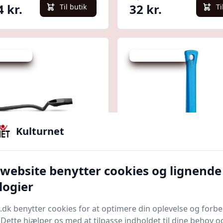
4 kr.
32 kr.
Til butik
Ti
 spar 43 %
Udsalg - spar 20 %
Kulturnet
Quick look
 website benytter cookies og lignende
farm Brizzle Black
Levnedsmiddelpense
logier
Vikan, polyester/PP/r
stål, bløde børstehår 
p.dk
Bedst af 2 priser
Sikkerhedsgiganten
Bedste p
.dk benytter cookies for at optimere din oplevelse og forb
cm., flere farver - Gul
. Dette hjælper os med at tilpasse indholdet til dine behov o
24,75 kr.
cm | Børster og kost