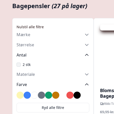
Bagepensler
(27 på lager)
Nulstil alle filtre
Udsalg -
Mærke
Størrelse
Antal
2 stk
Materiale
Farve
Bloms
Bagep
Beige
Blå
Flerfarvet
Grå
Grøn
Gul
Hvid
Rød
Sort
Rikki T
Ryd alle filtre
69,95 kr.