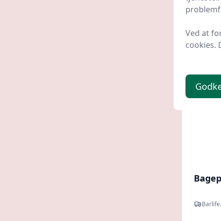
39 kr
problemfr
Ved at fo
cookies. 
Godk
Bagep
Barlife