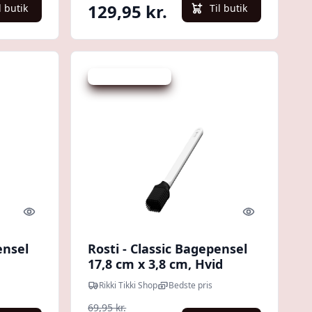
129,95 kr.
l butik
Til butik
Udsalg - spar 12 %
Quick look
Quick look
ensel
Rosti - Classic Bagepensel
17,8 cm x 3,8 cm, Hvid
Rikki Tikki Shop
Bedste pris
69,95 kr.