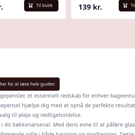
.
139 kr.
Til butik
Ti
 her for at læse hele guiden
pensler, et essentielt redskab for enhver bageentus
gepensel hjælpe dig med at opnå de perfekte resultate
alg til pleje og vedligeholdelse.
 i dit køkkenarsenal. Med dens evne til at påføre gl
afgørende rolle i både bagning og madlavning. Dette 