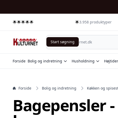
e menu
🌟🌟🌟🌟🌟
🌟
3.958 produktyper
Start søgning
Start søgning
Forside
Bolig og indretning
Husholdning
Højtide
Forside
Bolig og indretning
Køkken og spises
Bagepensler -