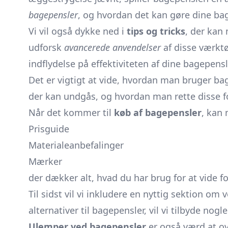
bagepensler
, og hvordan det kan gøre dine ba
Vi vil også dykke ned i
tips og tricks
, der kan
udforsk
avancerede anvendelser
af disse værktø
indflydelse på effektiviteten af dine bagepens
Det er vigtigt at vide, hvordan man bruger bage
der kan undgås, og hvordan man rette disse fo
Når det kommer til
køb af bagepensler
, kan
Prisguide
Materialeanbefalinger
Mærker
der dækker alt, hvad du har brug for at vide for
Til sidst vil vi inkludere en nyttig sektion om
alternativer til bagepensler, vil vi tilbyde nog
Ulemper ved bagepensler
er også værd at ov