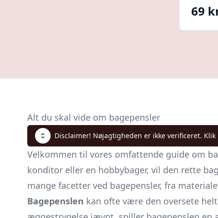
69 kr
Alt du skal vide om bagepensler
Disclaimer! Nøjagtigheden er ikke verificeret. Klik
Velkommen til vores omfattende guide om bage
konditor eller en hobbybager, vil den rette ba
mange facetter ved bagepensler, fra materialev
Bagepenslen
kan ofte være den oversete helt
æggestrygelse jævnt, spiller bagepenslen en 