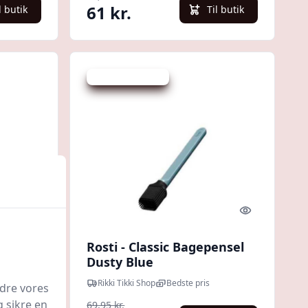
61 kr.
l butik
Til butik
Udsalg - spar 54 %
Quick look
Quick look
l,
Rosti - Classic Bagepensel
ustfrit
Dusty Blue
3 - 7
ris
Rikki Tikki Shop
Bedste pris
edre vores
 / 3
g sikre en
69,95 kr.
e |