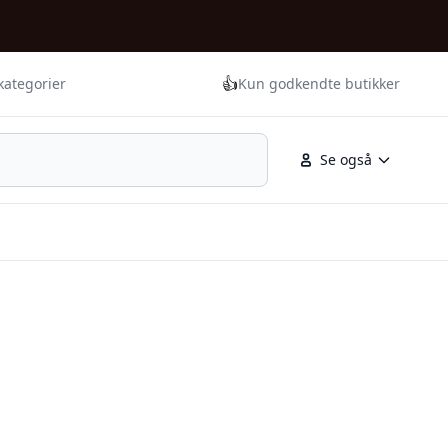
👍
kategorier
Kun godkendte butikker
Se også