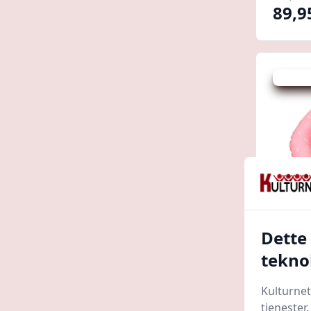
89,9
Udsalg -
Dette
Baby b
tekno
Bow
Babys
Kulturnet
tjenester
199,95 k