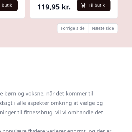
119,95 kr.
l butik
Til butik
Forrige side
Næste side
de børn og voksne, når det kommer til
dsigt i alle aspekter omkring at vælge og
inger til fitnessbrug, vil vi omhandle det
e populære flydere varierer enormt, og der er