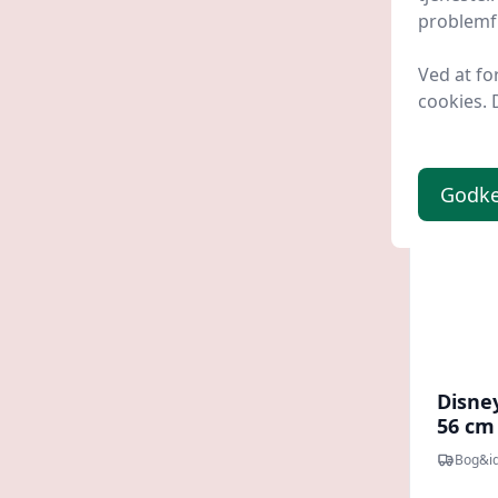
99,9
problemfr
Ved at fo
cookies. 
Godk
Disne
56 cm
Bog&i