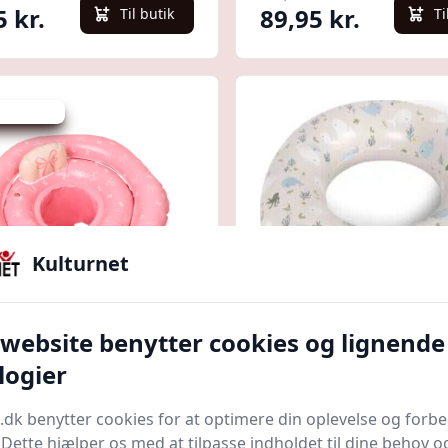
5 kr.
89,95 kr.
Til butik
Ti
 spar 50 %
Kulturnet
Quick look
 website benytter cookies og lignende
adering - Butterfly &
Filibabba - Badering T
logier
Børn - Alfie - 1-5 år -
Christian
am.dk
Bedste pris
Gucca.dk
Bedste pris
.dk benytter cookies for at optimere din oplevelse og forb
. Dette hjælper os med at tilpasse indholdet til dine behov o
r.