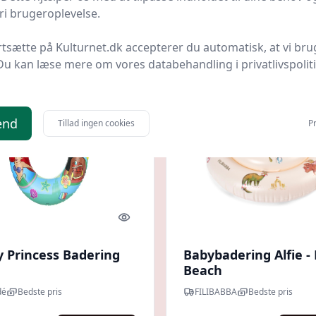
8 kr.
119,95 kr.
Til butik
Ti
i brugeroplevelse.
rtsætte på Kulturnet.dk accepterer du automatisk, at vi bru
Du kan læse mere om vores databehandling i privatlivspolit
end
Tillad ingen cookies
Pr
Quick look
y Princess Badering
Babybadering Alfie -
Beach
dé
Bedste pris
FILIBABBA
Bedste pris