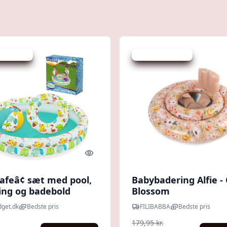
 spar 25 %
Udsalg - spar 50 %
Quick look
afeâ¢ sæt med pool,
Babybadering Alfie -
ing og badebold
Blossom
get.dk
Bedste pris
FILIBABBA
Bedste pris
179,95 kr.