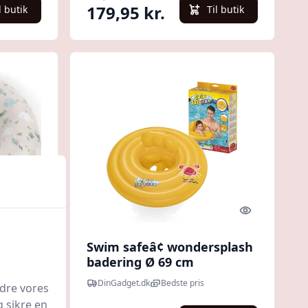
179,95 kr.
l butik
Til butik
Quick look
Quick look
il
Swim safeâ¢ wondersplash
 Hvalen
badering Ø 69 cm
DinGadget.dk
Bedste pris
edre vores
g sikre en