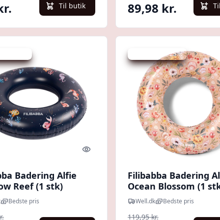
kr.
89,98 kr.
Til butik
Ti
 spar 25 %
Udsalg - spar 25 %
Quick look
bba Badering Alfie
Filibabba Badering Alf
w Reef (1 stk)
Ocean Blossom (1 stk
k
Bedste pris
Well.dk
Bedste pris
r.
119,95 kr.