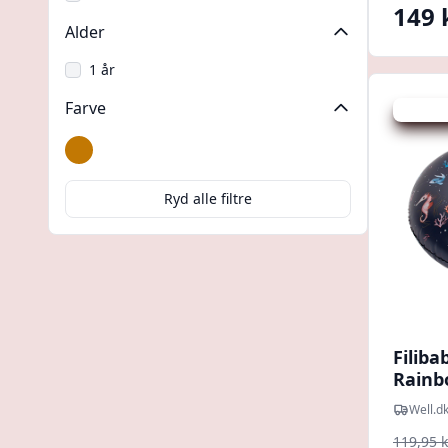
149 
Alder
1 år
Farve
Udsalg -
Gul
Ryd alle filtre
Filiba
Rainbo
Well.d
119,95 k