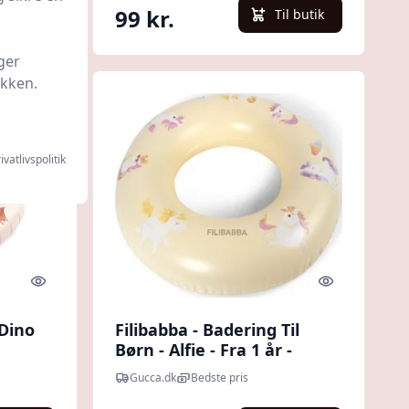
99 kr.
l butik
Til butik
ger
ikken.
ivatlivspolitik
Quick look
Quick look
 Dino
Filibabba - Badering Til
Børn - Alfie - Fra 1 år -
Unicorn Shores
Gucca.dk
Bedste pris