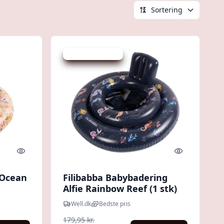
Sortering
Udsalg - spar 25 %
Quick look
Quick look
 Ocean
Filibabba Babybadering
Alfie Rainbow Reef (1 stk)
Well.dk
Bedste pris
179,95 kr.