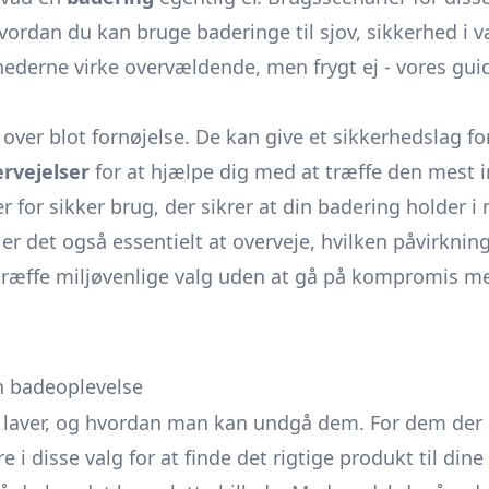
vordan du kan bruge baderinge til sjov, sikkerhed 
erne virke overvældende, men frygt ej - vores guide 
over blot fornøjelse. De kan give et sikkerhedslag f
ervejelser
for at hjælpe dig med at træffe den mest 
r for sikker brug, der sikrer at din badering holder 
 er det også essentielt at overveje, hvilken påvirknin
træffe miljøvenlige valg uden at gå på kompromis med
n badeoplevelse
e laver, og hvordan man kan undgå dem. For dem der ø
e i disse valg for at finde det rigtige produkt til dine