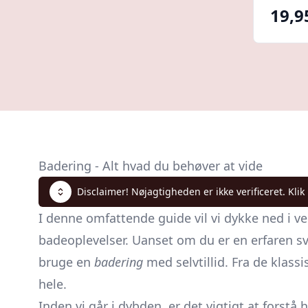
19,9
Badering - Alt hvad du behøver at vide
Disclaimer! Nøjagtigheden er ikke verificeret. Klik
I denne omfattende guide vil vi dykke ned i v
badeoplevelser. Uanset om du er en erfaren sv
bruge en
badering
med selvtillid. Fra de klass
hele.
Inden vi går i dybden, er det vigtigt at forstå