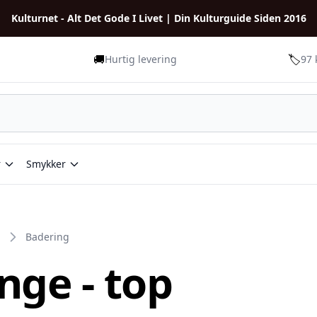
Kulturnet - Alt Det Gode I Livet | Din Kulturguide Siden 2016
🚚
🏷️
Hurtig levering
97 
r
Smykker
Badering
nge - top