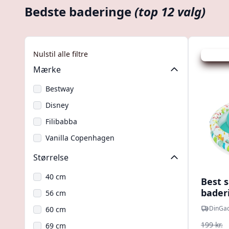
Bedste baderinge
(top 12 valg)
Nulstil alle filtre
Udsalg -
Mærke
Bestway
Disney
Filibabba
Vanilla Copenhagen
Størrelse
40 cm
Best s
bader
56 cm
DinGad
60 cm
199 kr.
69 cm