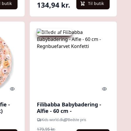
134,94 kr.
l butik
Til butik
Udsalg - spar 25 %
Quick look
Quick look
ie -
Filibabba Babybadering -
)
Alfie - 60 cm -
Regnbuefarvet Konfetti
Kids-world.dk
Bedste pris
179,95 kr.