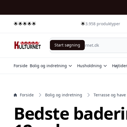
e menu
🌟🌟🌟🌟🌟
🌟
3.958 produktyper
Start søgning
Start søgning
Forside
Bolig og indretning
Husholdning
Højtide
Forside
Bolig og indretning
Terrasse og have
Bedste baderi