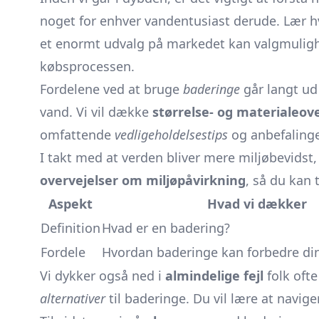
noget for enhver vandentusiast derude. Lær h
et enormt udvalg på markedet kan valgmulighed
købsprocessen.
Fordelene ved at bruge
baderinge
går langt ud 
vand. Vi vil dække
størrelse- og materialeov
omfattende
vedligeholdelsestips
og anbefalinge
I takt med at verden bliver mere miljøbevidst,
overvejelser om miljøpåvirkning
, så du kan 
Aspekt
Hvad vi dækker
Definition
Hvad er en badering?
Fordele
Hvordan baderinge kan forbedre di
Vi dykker også ned i
almindelige fejl
folk oft
alternativer
til baderinge. Du vil lære at naviger