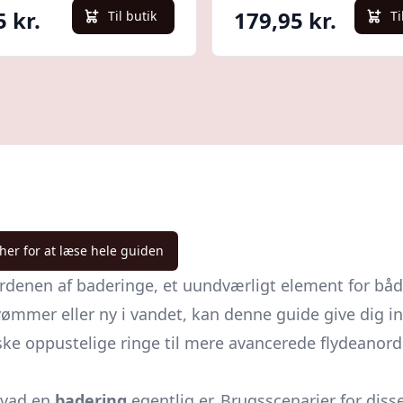
5 kr.
179,95 kr.
Til butik
Ti
 her for at læse hele guiden
erdenen af baderinge, et uundværligt element for bå
ømmer eller ny i vandet, kan denne guide give dig in
iske oppustelige ringe til mere avancerede flydeanordn
 hvad en
badering
egentlig er. Brugsscenarier for diss