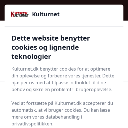
Kulturnet - Alt Det Gode I Livet | Din Kulturguide Siden
e menu
2016
Kulturnet
🌟🌟🌟🌟🌟
🌟
🚚
3.958 produktyper
Hurtig levering
Dette website benytter
🏷️
👍
97 kategorier
Kun godkendte butikker
cookies og lignende
teknologier
Men
Start søgning
Start søgning
Kulturnet.dk benytter cookies for at optimere
din oplevelse og forbedre vores tjenester. Dette
hjælper os med at tilpasse indholdet til dine
behov og sikre en problemfri brugeroplevelse.
Forside
Bolig og indretning
Badeværelse og Sauna
Håndklæder og tilbehør
Babyhåndklæde
eblå
Ved at fortsætte på Kulturnet.dk accepterer du
Babyhåndklæder - 60 på
automatisk, at vi bruger cookies. Du kan læse
mere om vores databehandling i
lager
privatlivspolitikken.