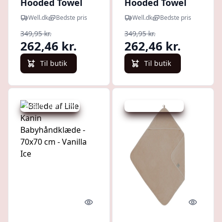
Hooded Towel
Hooded Towel
100x100 Terry
100x100 Terry
Well.dk
Bedste pris
Well.dk
Bedste pris
Atmosphere (1
Vanilla Ice (1 stk)
349,95 kr.
349,95 kr.
stk)
262,46 kr.
262,46 kr.
Til butik
Til butik
Udsalg - spar 25 %
Udsalg - spar 50 %
Quick look
Quick l