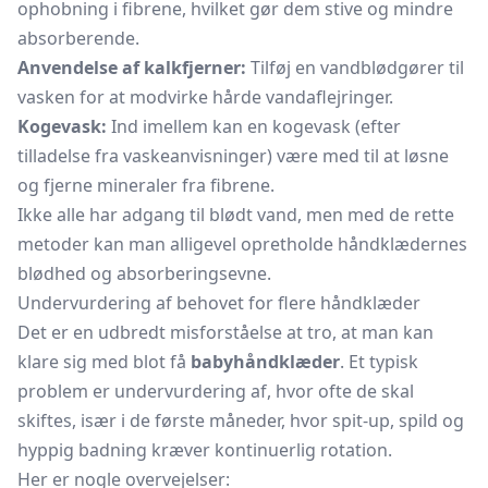
ophobning i fibrene, hvilket gør dem stive og mindre
absorberende.
Anvendelse af kalkfjerner:
Tilføj en vandblødgører til
vasken for at modvirke hårde vandaflejringer.
Kogevask:
Ind imellem kan en kogevask (efter
tilladelse fra vaskeanvisninger) være med til at løsne
og fjerne mineraler fra fibrene.
Ikke alle har adgang til blødt vand, men med de rette
metoder kan man alligevel opretholde håndklædernes
blødhed og absorberingsevne.
Undervurdering af behovet for flere håndklæder
Det er en udbredt misforståelse at tro, at man kan
klare sig med blot få
babyhåndklæder
. Et typisk
problem er undervurdering af, hvor ofte de skal
skiftes, især i de første måneder, hvor spit-up, spild og
hyppig badning kræver kontinuerlig rotation.
Her er nogle overvejelser: