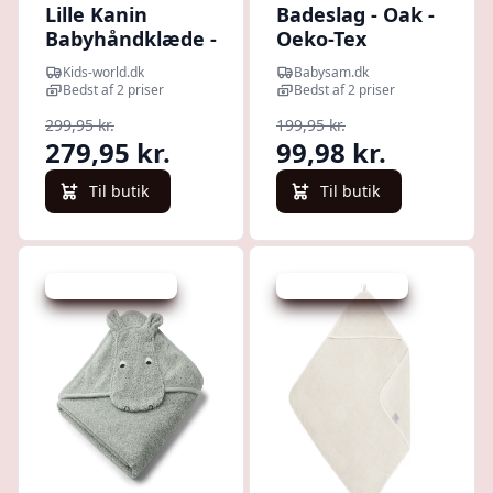
Lille Kanin
Badeslag - Oak -
Babyhåndklæde -
Oeko-Tex
70x70 cm -
Kids-world.dk
Babysam.dk
Vanilla Ice
Bedst af 2 priser
Bedst af 2 priser
299,95 kr.
199,95 kr.
279,95 kr.
99,98 kr.
Til butik
Til butik
Udsalg - spar 25 %
Udsalg - spar 50 %