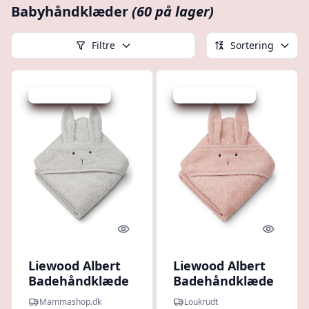
Babyhåndklæder
(60 på lager)
Filtre
Sortering
Udsalg - spar 25 %
Udsalg - spar 25 %
Quick look
Quick l
Liewood Albert
Liewood Albert
Badehåndklæde
Badehåndklæde
m. Hætte - Baby
m. Hætte - Baby
Mammashop.dk
Loukrudt