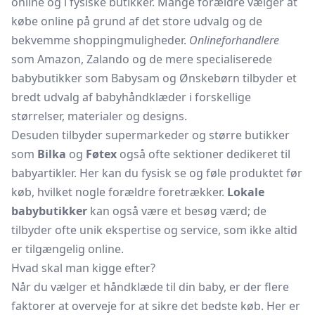
online og i fysiske butikker. Mange forældre vælger at
købe online på grund af det store udvalg og de
bekvemme shoppingmuligheder.
Onlineforhandlere
som Amazon, Zalando og de mere specialiserede
babybutikker som Babysam og Ønskebørn tilbyder et
bredt udvalg af babyhåndklæder i forskellige
størrelser, materialer og designs.
Desuden tilbyder supermarkeder og større butikker
som
Bilka
og
Føtex
også ofte sektioner dedikeret til
babyartikler. Her kan du fysisk se og føle produktet før
køb, hvilket nogle forældre foretrækker.
Lokale
babybutikker
kan også være et besøg værd; de
tilbyder ofte unik ekspertise og service, som ikke altid
er tilgængelig online.
Hvad skal man kigge efter?
Når du vælger et håndklæde til din baby, er der flere
faktorer at overveje for at sikre det bedste køb. Her er