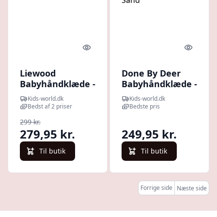
Quick look
Quick l
Liewood
Done By Deer
Babyhåndklæde -
Babyhåndklæde -
70x70 cm - Albert
70x70 cm -
Kids-world.dk
Kids-world.dk
- Panda Creme
Stripes Sand
Bedst af 2 priser
Bedste pris
De
299 kr.
279,95 kr.
249,95 kr.
Til butik
Til butik
Forrige side
Næste side