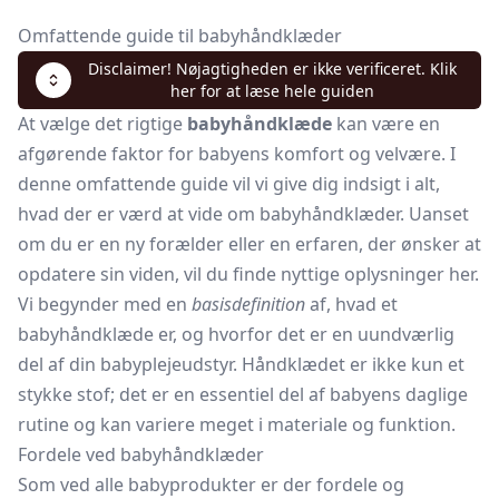
Omfattende guide til babyhåndklæder
Disclaimer! Nøjagtigheden er ikke verificeret. Klik
her for at læse hele guiden
At vælge det rigtige
babyhåndklæde
kan være en
afgørende faktor for babyens komfort og velvære. I
denne omfattende guide vil vi give dig indsigt i alt,
hvad der er værd at vide om babyhåndklæder. Uanset
om du er en ny forælder eller en erfaren, der ønsker at
opdatere sin viden, vil du finde nyttige oplysninger her.
Vi begynder med en
basisdefinition
af, hvad et
babyhåndklæde er, og hvorfor det er en uundværlig
del af din babyplejeudstyr. Håndklædet er ikke kun et
stykke stof; det er en essentiel del af babyens daglige
rutine og kan variere meget i materiale og funktion.
Fordele ved babyhåndklæder
Som ved alle babyprodukter er der fordele og