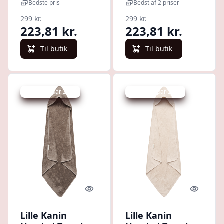
- Rabbit/Dumbo
- Rabbit/Rose
Bedste pris
Bedst af 2 priser
Grey
299 kr.
299 kr.
223,81 kr.
223,81 kr.
Til butik
Til butik
Udsalg - spar 25 %
Udsalg - spar 25 %
Quick look
Quick l
Lille Kanin
Lille Kanin