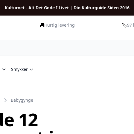
Kulturnet - Alt Det Gode I Livet | Din Kulturguide Siden 2016
🚚
🏷️
Hurtig levering
97 
r
Smykker
Babygynge
de 12