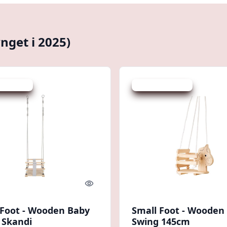
nget i 2025)
 spar 33 %
Udsalg - spar 34 %
Quick look
 Foot - Wooden Baby
Small Foot - Wooden
 Skandi
Swing 145cm