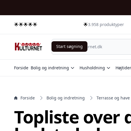
e menu
🌟🌟🌟🌟🌟
🌟
3.958 produktyper
Start søgning
Start søgning
Forside
Bolig og indretning
Husholdning
Højtide
Forside
Bolig og indretning
Terrasse og have
Topliste over 