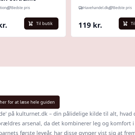
tion
Bedste pris
Havehandel.dk
Bedste pris
kr.
119 kr.
Til butik
Ti
 her for at læse hele guiden
 på kulturnet.dk – din pålidelige kilde til alt, hvad
ældres arsenal, da det kombinerer leg og komfort i é
barnets første leveår, har disse gynger vist sig at f