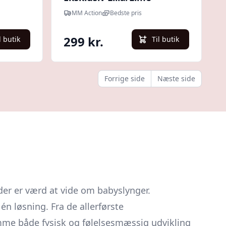
MM Action
Bedste pris
299 kr.
l butik
Til butik
Forrige side
Næste side
 der er værd at vide om babyslynger.
n løsning. Fra de allerførste
remme både fysisk og følelsesmæssig udvikling