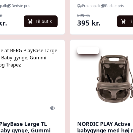
p.dk
Bedste pris
Proshop.dk
Bedste pris
r.
599 kr.
kr.
395 kr.
Til butik
Ti
Spar 15 kr.
Quick look
PlayBase Large TL
NORDIC PLAY Active
aby gynge, Gummi
babygynge med høj 