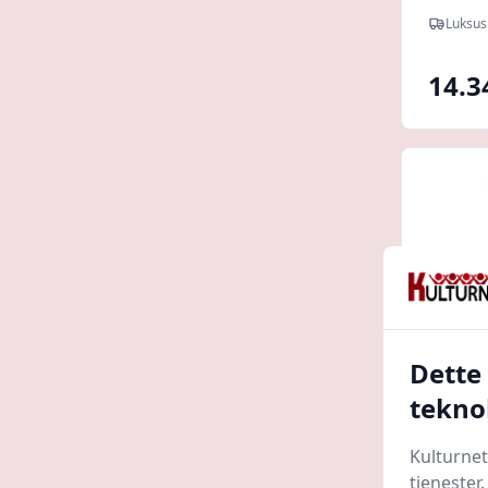
gynge
Luksus
14.3
Dette
tekno
Hörby
Kulturnet
Eksklu
tjenester