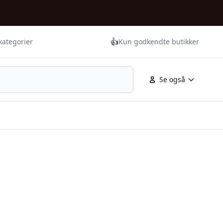
👍
kategorier
Kun godkendte butikker
Se også