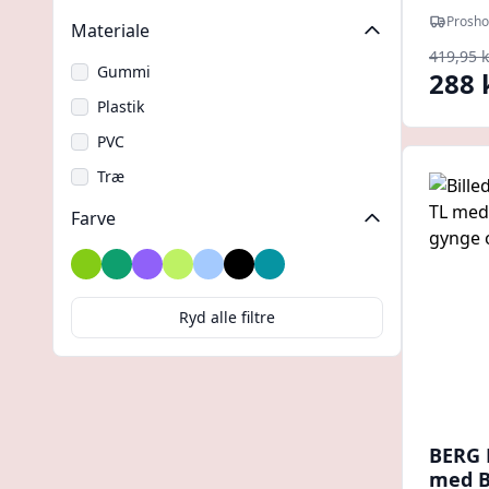
Prosho
Materiale
419,95 k
Gummi
288 
Plastik
PVC
Træ
Farve
Chartreuse
Grøn
Lilla
Limegrøn
Lyseblå
Sort
Turkis
Ryd alle filtre
BERG 
med B