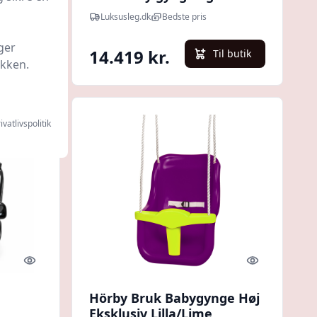
gynge
Luksusleg.dk
Bedste pris
ger
14.419 kr.
l butik
Til butik
ikken.
ivatlivspolitik
Quick look
Quick look
Hörby Bruk Babygynge Høj
Eksklusiv Lilla/Lime