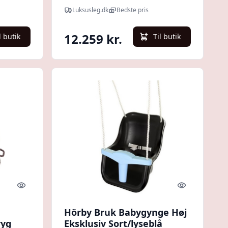
gynge
Luksusleg.dk
Bedste pris
12.259 kr.
l butik
Til butik
Quick look
Quick look
Hörby Bruk Babygynge Høj
ryg
Eksklusiv Sort/lyseblå