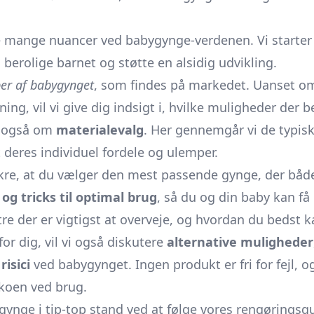
de mange nuancer ved babygynge-verdenen. Vi starte
berolige barnet og støtte en alsidig udvikling.
per af babygynget
, som findes på markedet. Uanset om 
g, vil vi give dig indsigt i, hvilke muligheder der b
r også om
materialevalg
. Her gennemgår vi de typisk
 deres individuel fordele og ulemper.
ikre, at du vælger den mest passende
gynge,
der både
 og tricks til optimal brug
, så du og din baby kan få
tre der er vigtigst at overveje, og hvordan du bedst 
or dig, vil vi også diskutere
alternative muligheder
isici
ved babygynget. Ingen produkt er fri for fejl, 
ikoen ved brug.
gynge i tip-top stand ved at følge vores rengøringsgu