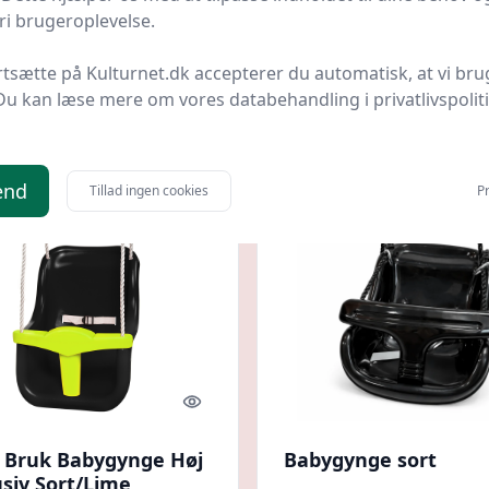
i brugeroplevelse.
tion
Bedste pris
MM Action
Bedste pris
rtsætte på Kulturnet.dk accepterer du automatisk, at vi bru
kr.
299 kr.
Til butik
Ti
Du kan læse mere om vores databehandling i privatlivspolit
end
Tillad ingen cookies
Pr
Quick look
 Bruk Babygynge Høj
Babygynge sort
usiv Sort/Lime