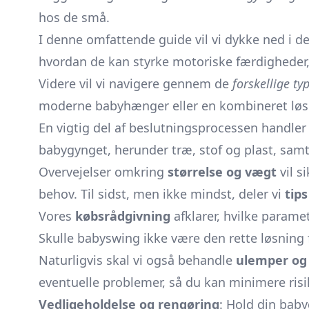
hos de små.
I denne omfattende guide vil vi dykke ned i 
hvordan de kan styrke motoriske færdigheder, 
Videre vil vi navigere gennem de
forskellige ty
moderne babyhænger eller en kombineret løsnin
En vigtig del af beslutningsprocessen handle
babygynget, herunder træ, stof og plast, samt
Overvejelser omkring
størrelse og vægt
vil s
behov. Til sidst, men ikke mindst, deler vi
tips
Vores
købsrådgivning
afklarer, hvilke parame
Skulle babyswing ikke være den rette løsning f
Naturligvis skal vi også behandle
ulemper og r
eventuelle problemer, så du kan minimere ris
Vedligeholdelse og rengøring
: Hold din baby