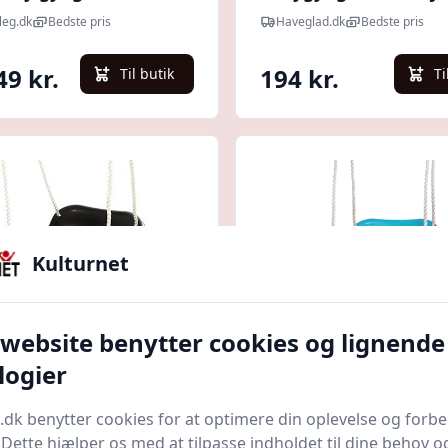
 og Trapez
ekstra kraftig plast 
leg.dk
Bedste pris
Haveglad.dk
Bedste pris
sort reb
49 kr.
194 kr.
Til butik
Ti
Kulturnet
 website benytter cookies og lignende
Quick look
logier
 Bruk Babygynge Høj
Hörby Bruk Babygyn
.dk benytter cookies for at optimere din oplevelse og forb
siv Sort/lysegrøn
Eksklusiv Turkis/lime
. Dette hjælper os med at tilpasse indholdet til dine behov o