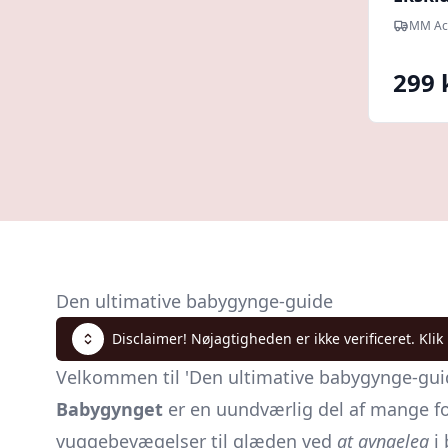
MM Ac
299 
Den ultimative babygynge-guide
Disclaimer! Nøjagtigheden er ikke verificeret. Klik
Velkommen til 'Den ultimative babygynge-guide'
Babygynget
er en uundværlig del af mange for
vuggebevægelser til glæden ved
at gyngeleg
i 