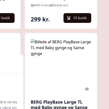
sort m/
MM Action
Bedste pris
299 kr.
l butik
Til butik
Quick look
Quick look
ge Høj
BERG PlayBase Large TL
edre vores
med Baby gynge og Sanse
g sikre en