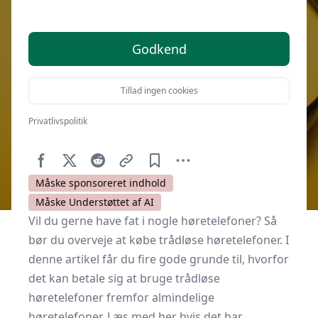
Godkend
Tillad ingen cookies
Privatlivspolitik
Af
Kulturnet.dk
26. maj 2021
Måske sponsoreret indhold
Måske Understøttet af AI
Vil du gerne have fat i nogle
høretelefoner
? Så
bør du overveje at købe trådløse høretelefoner. I
denne artikel får du fire gode grunde til, hvorfor
det kan betale sig at bruge trådløse
høretelefoner fremfor almindelige
høretelefoner. Læs med her hvis det har