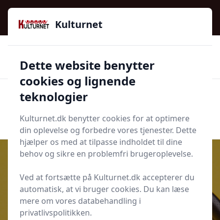
Kulturnet - Alt Det Gode I Livet | Din Kulturguide Siden
2016
Kulturnet
🌟🌟🌟🌟🌟
🌟
🚚
3.958 produktyper
Hurtig levering
Dette website benytter
🏷️
👍
97 kategorier
Kun godkendte butikker
cookies og lignende
teknologier
Men
Start søgning
Start søgning
Kulturnet.dk benytter cookies for at optimere
din oplevelse og forbedre vores tjenester. Dette
hjælper os med at tilpasse indholdet til dine
behov og sikre en problemfri brugeroplevelse.
Ved at fortsætte på Kulturnet.dk accepterer du
Udgivet i
Fritid
automatisk, at vi bruger cookies. Du kan læse
mere om vores databehandling i
4 ting du skal overveje når du
privatlivspolitikken.
køber trådløse høretelefoner