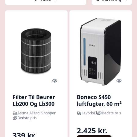
Quick look
Quick l
Filter Til Beurer
Boneco S450
Lb200 Og Lb300
luftfugter, 60 m²
Luftfugter -
Astma Allergi Shoppen
LavprisEl
Bedste pris
Luftfugter
Bedste pris
2.425 kr.
339 kr.