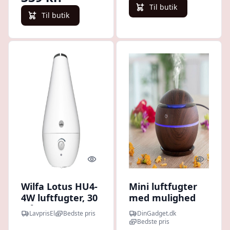
Til butik
Til butik
Quick look
Quick l
Wilfa Lotus HU4-
Mini luftfugter
4W luftfugter, 30
med mulighed
m²
for aroma mørk
LavprisEl
Bedste pris
DinGadget.dk
valnød
Bedste pris