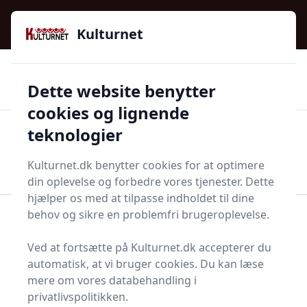
Kulturnet - Alt Det Gode I Livet | Din Kulturguide Siden
e menu
2016
Kulturnet
🌟🌟🌟🌟🌟
🌟
🚚
3.958 produktyper
Hurtig levering
Dette website benytter
🏷️
👍
97 kategorier
Kun godkendte butikker
cookies og lignende
teknologier
Men
Start søgning
Start søgning
Kulturnet.dk benytter cookies for at optimere
din oplevelse og forbedre vores tjenester. Dette
hjælper os med at tilpasse indholdet til dine
behov og sikre en problemfri brugeroplevelse.
Forside
Husholdning
Rengøring
Luftfugter
Ved at fortsætte på Kulturnet.dk accepterer du
Bedste luftfugtere - top
automatisk, at vi bruger cookies. Du kan læse
17 valg
mere om vores databehandling i
privatlivspolitikken.