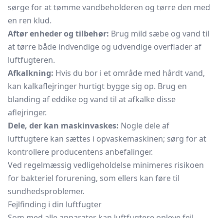
sørge for at tømme vandbeholderen og tørre den med
en ren klud.
Aftør enheder og tilbehør:
Brug mild sæbe og vand til
at tørre både indvendige og udvendige overflader af
luftfugteren.
Afkalkning:
Hvis du bor i et område med hårdt vand,
kan kalkaflejringer hurtigt bygge sig op. Brug en
blanding af eddike og vand til at afkalke disse
aflejringer.
Dele, der kan maskinvaskes:
Nogle dele af
luftfugtere kan sættes i opvaskemaskinen; sørg for at
kontrollere producentens anbefalinger.
Ved regelmæssig vedligeholdelse minimeres risikoen
for bakteriel forurening, som ellers kan føre til
sundhedsproblemer.
Fejlfinding i din luftfugter
Som med alle apparater kan luftfugtere opleve fejl.