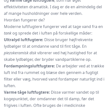
og
varme tåge luftfugtere
, som har øget
effektiviteten dramatisk. I dag er de en almindelig del
af mange husholdninger over hele verden.
Hvordan fungerer de?
Moderne luftfugtere fungerer ved at tage vand fra en
tank
og sprede det i luften på forskellige måder:
Ultralyd luftfugtere:
Disse bruger højfrekvente
lydbølger til at omdanne vand til fint tåge. En
piezokeramisk disk
vibrerer ved høj hastighed for at
skabe lydbølger, der bryder vandpartiklerne op.
Fordampningsluftfugtere:
De arbejder ved at trække
luft ind fra rummet og blæse den gennem a fugtigt
filter eller væg, hvorved vand fordamper naturligt ind i
luften.
Varme tåge luftfugtere:
Disse varmer vandet op til
kogepunktet, der omdanner det til damp, før det
frigives i luften. Ofte bruges de i medicinske