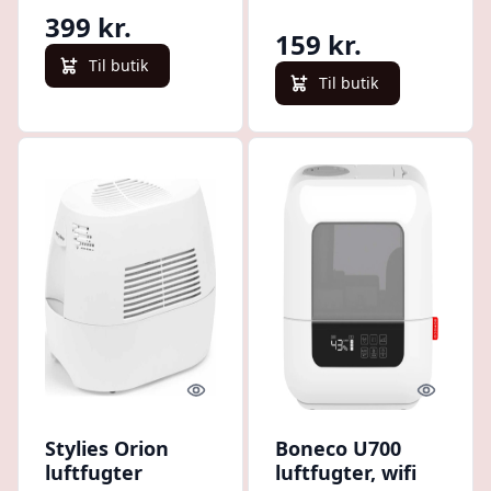
399 kr.
159 kr.
Til butik
Til butik
Quick look
Quick l
Stylies Orion
Boneco U700
luftfugter
luftfugter, wifi