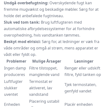
Undgå overbefugtning:
Overskydende fugt kan
fremme mugvækst og beskadige møbler. Sørg for at
holde det anbefalede fugtniveau.
Sluk ved tom tank:
Brug luftfugteren med
automatiske afbrydelsessystemer for at forhindre
overophedning, hvis vandtanken tømmes.
Beskyt mod elrisici:
Sørg for, at ledninger er væk fra
våde områder og omgå al strøm, mens apparatet er
vådt eller fyldt op.
Problemer
Mulige Årsager
Løsninger
Ingen damp
Filtre tilstoppet,
Rengør eller udskift
produceres
manglende vand
filtre, fyld tanken op
Luftfugter
Termostat er
Tjek termostaten,
slukker
aktiveret, lav
genfyld vandet
uventet
vandstand
Placering ustabil
Enheden
Placér enheden