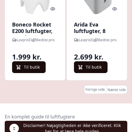
Quick look
Quick l
Boneco Rocket
Arida Eva
E200 luftfugter,
luftfugter, 8
30 m²
liter/døgn, 150
LavprisEl
Bedste pris
LavprisEl
Bedste pris
m²
1.999 kr.
2.699 kr.
Til butik
Til butik
Forrige side
Næste side
En komplet guide til luftfugtere
Disclaimer! Nøjagtigheden er ikke verificeret. Klik
her for at læse hele guiden