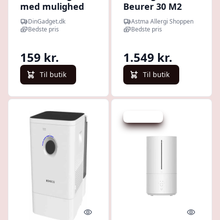
med mulighed
Beurer 30 M2
for aroma sort
Ved Tør Luft -
DinGadget.dk
Astma Allergi Shoppen
Luftfugter
Bedste pris
Bedste pris
159 kr.
1.549 kr.
Til butik
Til butik
Spar 300 kr.
Quick look
Quick l