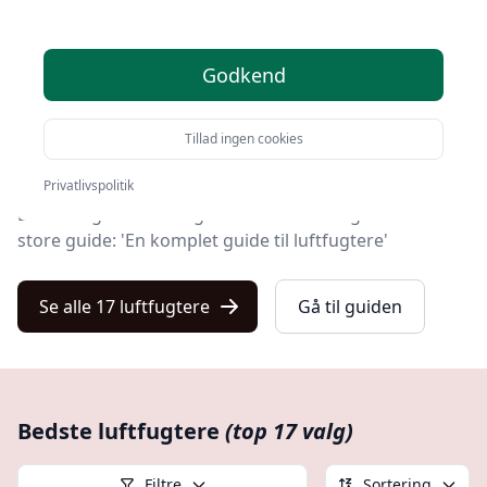
Kulturnet er stedet at finde luftfugtere. Vi har samlet
17 top-produkter, så du hurtigt kan vælge det bedste.
Godkend
Uanset om du ønsker kvalitet, tilbud på luftfugtere, en
bestemt type eller fri levering, kan du finde det bedste
Tillad ingen cookies
valg blandt vores 17 udvalgte produkter her.
Privatlivspolitik
Du kan også læse meget mere om luftfugtere i vores
store guide: 'En komplet guide til luftfugtere'
Se alle 17 luftfugtere
Gå til guiden
Bedste luftfugtere
(top 17 valg)
Filtre
Sortering