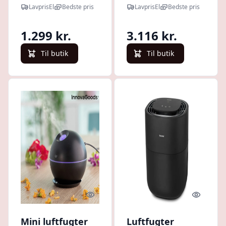
LavprisEl
Bedste pris
LavprisEl
Bedste pris
1.299 kr.
3.116 kr.
Til butik
Til butik
Quick look
Quick l
Mini luftfugter
Luftfugter