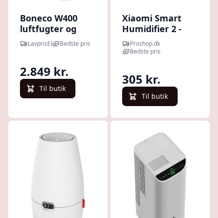
Boneco W400
Xiaomi Smart
luftfugter og
Humidifier 2 -
luftrenser,
White
LavprisEl
Bedste pris
Proshop.dk
appstyret, 9,6
Bedste pris
liter/døgn, 60 m²
2.849 kr.
305 kr.
Til butik
Til butik