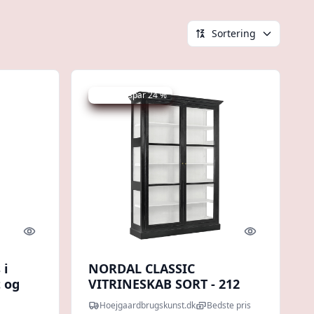
Sortering
Udsalg - spar 24 %
Quick look
Quick look
 i
NORDAL CLASSIC
t og
VITRINESKAB SORT - 212
Hoejgaardbrugskunst.dk
Bedste pris