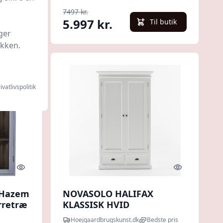
7497 kr.
5.997 kr.
l butik
Til butik
ger
ikken.
ivatlivspolitik
Quick look
Quick look
- Hazem
NOVASOLO HALIFAX
yrretræ
KLASSISK HVID
VITRINESKAB M/SKUFFER -
Hoejgaardbrugskunst.dk
Bedste pris