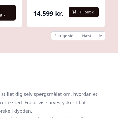
190
l
14.599 kr.
Til butik
utik
Forrige side
Næste side
stillet dig selv spørgsmålet om, hvordan et
tte sted. Fra at vise arvestykker til at
orske i dybden.