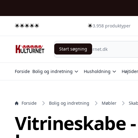
e menu
🌟🌟🌟🌟🌟
🌟
3.958 produktyper
Start søgning
Start søgning
Forside
Bolig og indretning
Husholdning
Højtide
Forside
Bolig og indretning
Møbler
Ska
Vitrineskabe -