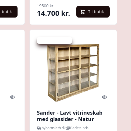
19500 kr.
14.700 kr.
l butik
Til butik
Udsalg - spar 20 %
Quick look
Quick look
Sander - Lavt vitrineskab
med glassider - Natur
byhornsleth.dk
Bedste pris