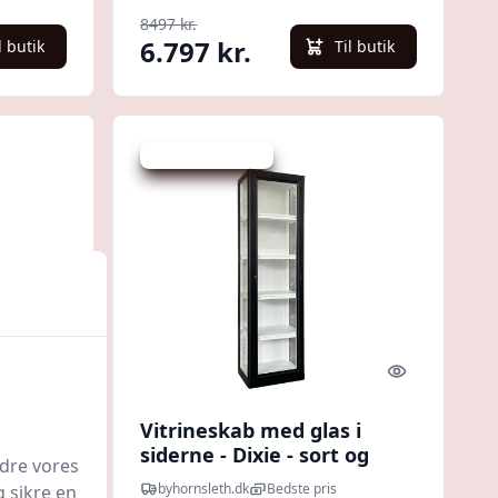
8497 kr.
6.797 kr.
l butik
Til butik
Udsalg - spar 20 %
Quick look
Quick look
ab i
Vitrineskab med glas i
siderne - Dixie - sort og
edre vores
smalt
byhornsleth.dk
Bedste pris
g sikre en