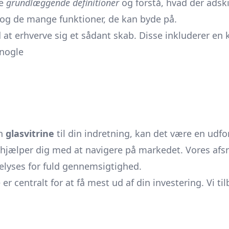
de
grundlæggende definitioner
og forstå, hvad der adski
 og de mange funktioner, de kan byde på.
d at erhverve sig et sådant skab. Disse inkluderer en 
 nogle
en
glasvitrine
til din indretning, kan det være en udf
r hjælper dig med at navigere på markedet. Vores af
lyses for fuld gennemsigtighed.
 centralt for at få mest ud af din investering. Vi til