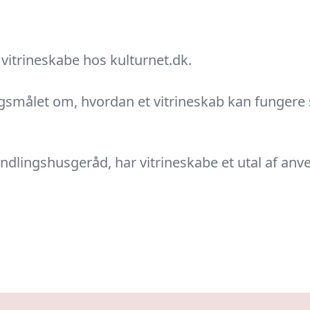
m
vitrineskabe
hos kulturnet.dk.
ørgsmålet om, hvordan et vitrineskab kan fungere
t yndlingshusgeråd, har vitrineskabe et utal af an