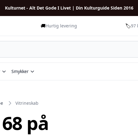
Kulturnet - Alt Det Gode I Livet | Din Kulturguide Siden 2016
🚚
🏷️
Hurtig levering
97 
r
Smykker
be
Vitrineskab
 68 på