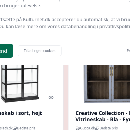
i brugeroplevelse.
10897 kr.
9 kr.
9.997 kr.
Til butik
Ti
rtsætte på Kulturnet.dk accepterer du automatisk, at vi bru
Du kan læse mere om vores databehandling i privatlivspolit
 spar 16 %
Spar 217 kr.
end
Tillad ingen cookies
Pr
Quick look
eskab i sort, højt
Creative Collection 
Vitrineskab - Blå - F
- 81x91x22 Cm
sleth.dk
Bedste pris
Gucca.dk
Bedste pris