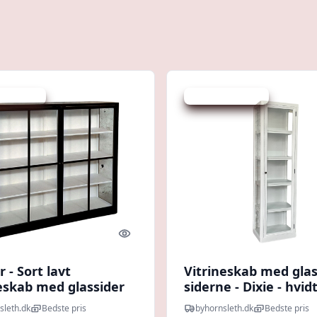
 spar 20 %
Udsalg - spar 20 %
Quick look
 - Sort lavt
Vitrineskab med glas
neskab med glassider
siderne - Dixie - hvid
smalt
sleth.dk
Bedste pris
byhornsleth.dk
Bedste pris