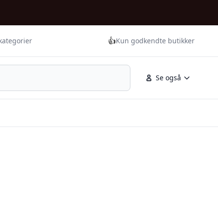
👍
kategorier
Kun godkendte butikker
Se også