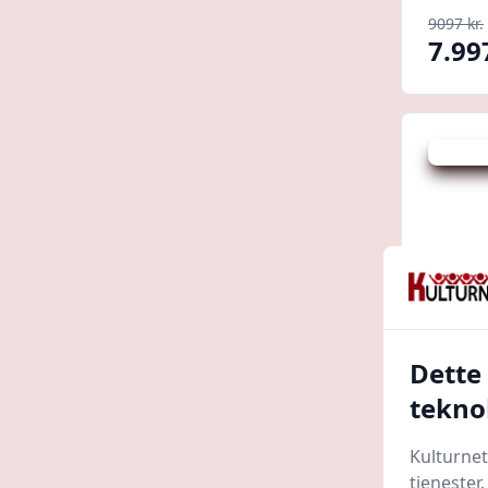
9097 kr.
7.99
Udsalg -
Dette
tekno
BLOO
VITRI
Kulturnet
Hoejga
tjenester