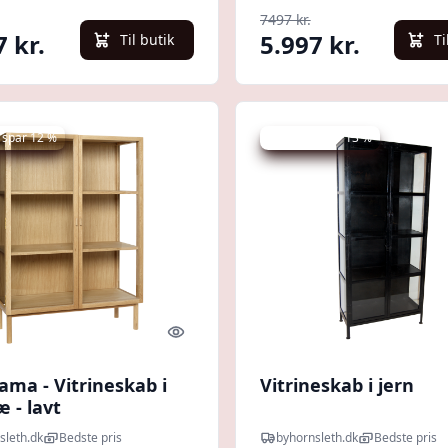
7497 kr.
7 kr.
5.997 kr.
Til butik
Ti
 spar 12 %
Udsalg - spar 13 %
Quick look
ama - Vitrineskab i
Vitrineskab i jern
 - lavt
sleth.dk
Bedste pris
byhornsleth.dk
Bedste pris