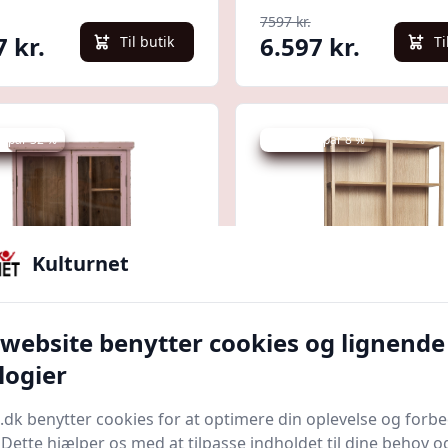
7597 kr.
7 kr.
6.597 kr.
Til butik
Ti
 spar 32 %
Udsalg - spar 8 %
Kulturnet
Quick look
 website benytter cookies og lignende
logier
MINGVILLE HAZEM
Panorama - Vitrinesk
NESKAB ROSA - 80
egetræ
.dk benytter cookies for at optimere din oplevelse og forb
ardbrugskunst.dk
Bedste pris
byhornsleth.dk
Bedste pris
. Dette hjælper os med at tilpasse indholdet til dine behov o