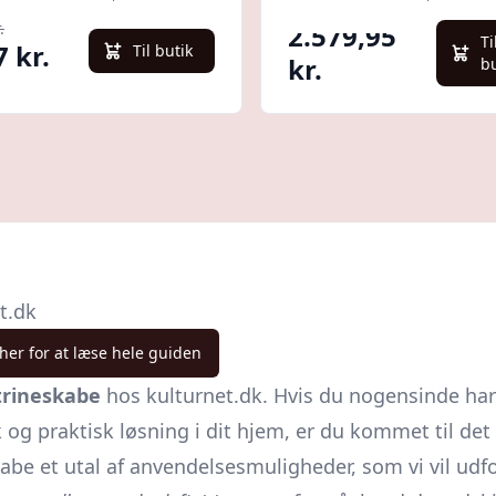
.
2.579,95
Ti
7 kr.
Til butik
kr.
b
t.dk
 her for at læse hele guiden
trineskabe
hos kulturnet.dk. Hvis du nogensinde har 
 praktisk løsning i dit hjem, er du kommet til det re
abe et utal af anvendelsesmuligheder, som vi vil udf