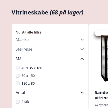
Vitrineskabe
(68 på lager)
Nulstil alle filtre
Udsalg -
Mærke
Størrelse
Mål
40 x 35 x 180
50 x 150
180 x 80
Sander
Antal
vitri
2 stk
byhorn