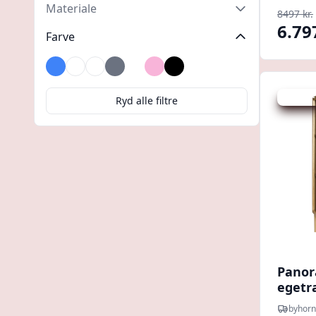
Materiale
8497 kr.
6.79
Farve
Blå
Brun
Flerfarvet
Grå
Hvid
Lyserød
Sort
Udsalg -
Ryd alle filtre
Panor
egetræ
byhorn