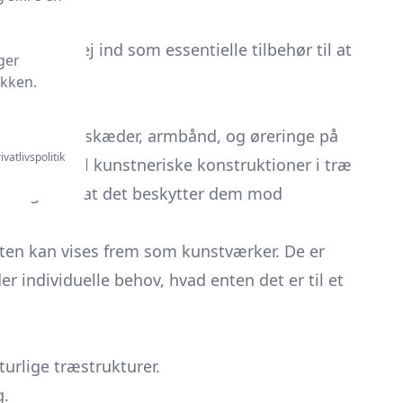
et deres vej ind som essentielle tilbehør til at
ger
iden?
ikken.
om ringe, halskæder, armbånd, og øreringe på
ivatlivspolitik
lstativer til kunstneriske konstruktioner i træ
amtidig med at det beskytter dem mod
sten kan vises frem som kunstværker. De er
der individuelle behov, hvad enten det er til et
turlige træstrukturer.
g.