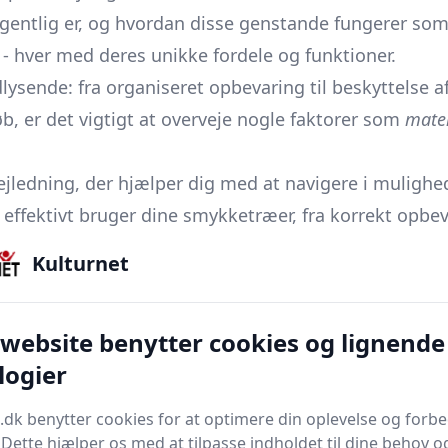
egentlig er, og hvordan disse genstande fungerer som
 - hver med deres unikke fordele og funktioner.
dlysende: fra organiseret opbevaring til beskyttelse
b, er det vigtigt at overveje nogle faktorer som
mater
ejledning, der hjælper dig med at navigere i mulighe
u effektivt bruger dine smykketræer, fra korrekt opb
Kulturnet
aler vi også måder at anvende smykketræer på, som d
dem. Der vil også være indblik i avancerede teknikk
 website benytter cookies og lignende
logier
dig på med viden, der gør dig til en smykketræ-eksp
il du kunne få nytte af de råd og data, vi har sammens
.dk benytter cookies for at optimere din oplevelse og forb
. Dette hjælper os med at tilpasse indholdet til dine behov o