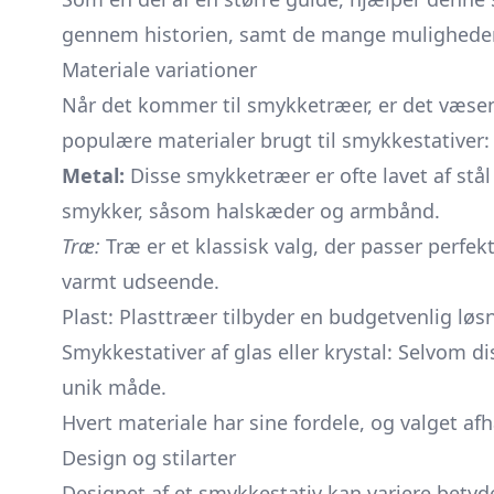
gennem historien, samt de mange muligheder 
Materiale variationer
Når det kommer til smykketræer, er det væsen
populære materialer brugt til smykkestativer:
Metal:
Disse smykketræer er ofte lavet af stål
smykker, såsom halskæder og armbånd.
Træ:
Træ er et klassisk valg, der passer perfek
varmt udseende.
Plast: Plasttræer tilbyder en budgetvenlig løsn
Smykkestativer af glas eller krystal: Selvom 
unik måde.
Hvert materiale har sine fordele, og valget a
Design og stilarter
Designet af et
smykkestativ
kan variere betyde