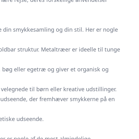
 din smykkesamling og din stil. Her er nogle
dbar struktur. Metaltræer er ideelle til tunge
, bøg eller egetræ og giver et organisk og
elegnede til børn eller kreative udstillinger.
iøst udseende, der fremhæver smykkerne på en
tetiske udseende.
Her er nogle af de mest almindelige