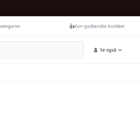
👍
kategorier
Kun godkendte butikker
Se også