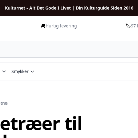
Kulturnet - Alt Det Gode I Livet | Din Kulturguide Siden 2016
🚚
🏷️
Hurtig levering
97 
r
Smykker
etræ
træer til