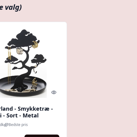
e valg)
Quick look
rland - Smykketræ -
 - Sort - Metal
dk
Bedste pris