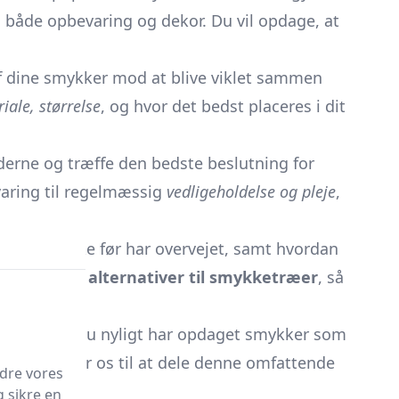
 både opbevaring og dekor. Du vil opdage, at
 af dine smykker mod at blive viklet sammen
iale, størrelse
, og hvor det bedst placeres i dit
derne og træffe den bedste beslutning for
evaring til regelmæssig
vedligeholdelse og pleje
,
u måske ikke før har overvejet, samt hvordan
er og mulige
alternativer til smykketræer
, så
ert. Så om du nyligt har opdaget smykker som
at. Vi glæder os til at dele denne omfattende
edre vores
g sikre en