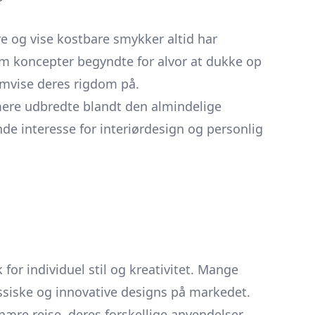
re og vise kostbare smykker altid har
om koncepter begyndte for alvor at dukke op
mvise deres rigdom på.
mere udbredte blandt den almindelige
e interesse for interiørdesign og personlig
or individuel stil og kreativitet. Mange
assiske og innovative designs på markedet.
nære rejse, deres forskellige anvendelser