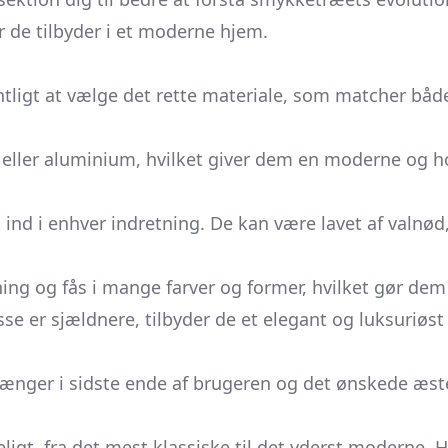
de tilbyder i et moderne hjem.
tligt at vælge det rette materiale, som matcher både
 eller aluminium, hvilket giver dem en moderne og hol
t ind i enhver indretning. De kan være lavet af valnød
ing og fås i mange farver og former, hvilket gør dem v
disse er sjældnere, tilbyder de et elegant og luksur
fhænger i sidste ende af brugeren og det ønskede æs
ligt, fra det mest klassiske til det yderst moderne. 