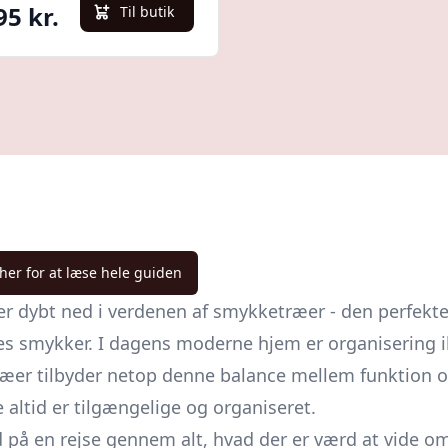
95 kr.
Til butik
 her for at læse hele guiden
r dybt ned i verdenen af smykketræer - den perfekte 
res smykker. I dagens moderne hjem er organisering
ræer tilbyder netop denne balance mellem funktion og
 altid er tilgængelige og organiseret.
 på en rejse gennem alt, hvad der er værd at vide 