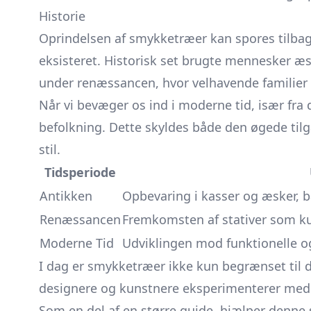
Historie
Oprindelsen af smykketræer kan spores tilbage 
eksisteret. Historisk set brugte mennesker æ
under renæssancen, hvor velhavende familier
Når vi bevæger os ind i moderne tid, især fr
befolkning. Dette skyldes både den øgede til
stil.
Tidsperiode
Antikken
Opbevaring i kasser og æsker, b
Renæssancen
Fremkomsten af stativer som ku
Moderne Tid
Udviklingen mod funktionelle o
I dag er smykketræer ikke kun begrænset til d
designere og kunstnere eksperimenterer med fo
Som en del af en større guide, hjælper denne 