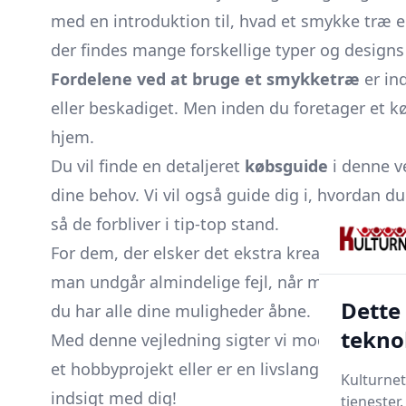
med en introduktion til, hvad et smykke træ 
der findes mange forskellige typer og designs
Fordelene ved at bruge et smykketræ
er in
eller beskadiget. Men inden du foretager et kø
hjem.
Du vil finde en detaljeret
købsguide
i denne v
dine behov. Vi vil også guide dig i, hvordan d
så de forbliver i tip-top stand.
For dem, der elsker det ekstra kreative, omt
man undgår almindelige fejl, når man bruger 
Dette
du har alle dine muligheder åbne.
tekno
Med denne vejledning sigter vi mod at klæde 
et hobbyprojekt eller er en livslang samler, v
Kulturnet
indsigt med dig!
tjenester