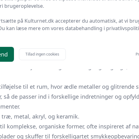
i brugeroplevelse.
æstetik spiller centrale roller, har smykketræer fund
rtsætte på Kulturnet.dk accepterer du automatisk, at vi bru
mykketræ, og hvordan har det udviklet sig gennem t
Du kan læse mere om vores databehandling i privatlivspolit
 eller en holder designet til at opbevare smykker sås
end
Tillad ingen cookies
Pr
kan variere enormt i design, fra minimalistiske meta
 at holde smykkerne organiseret og tilgængelige, s
føjelse til et rum, hvor ædle metaller og glitrende 
er, så de passer ind i forskellige indretninger og opfyl
ementer.
træ, metal, akryl, og keramik.
il komplekse, organiske former, ofte inspireret af na
lader og skuffer til forskelligartet smykkeopbevarin