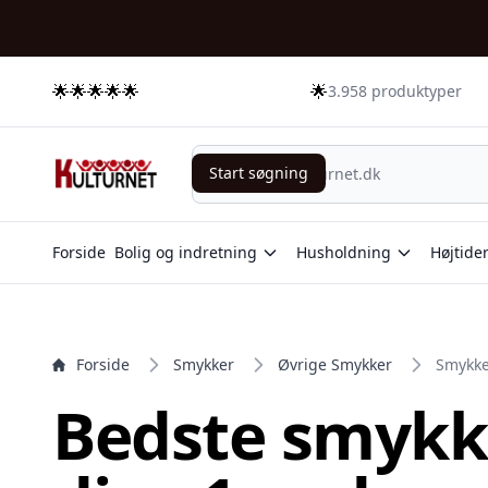
e menu
🌟🌟🌟🌟🌟
🌟
3.958 produktyper
Start søgning
Start søgning
Forside
Bolig og indretning
Husholdning
Højtide
Forside
Smykker
Øvrige Smykker
Smykk
Bedste smykke