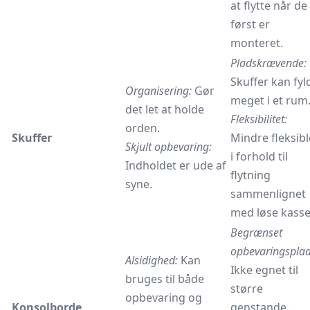
at flytte når de
først er
monteret.
Pladskrævende:
Skuffer kan fyl
Organisering:
Gør
meget i et rum
det let at holde
Fleksibilitet:
orden.
Skuffer
Mindre fleksibl
Skjult opbevaring:
i forhold til
Indholdet er ude af
flytning
syne.
sammenlignet
med løse kasse
Begrænset
opbevaringsplad
Alsidighed:
Kan
Ikke egnet til
bruges til både
større
opbevaring og
Konsolborde
genstande.