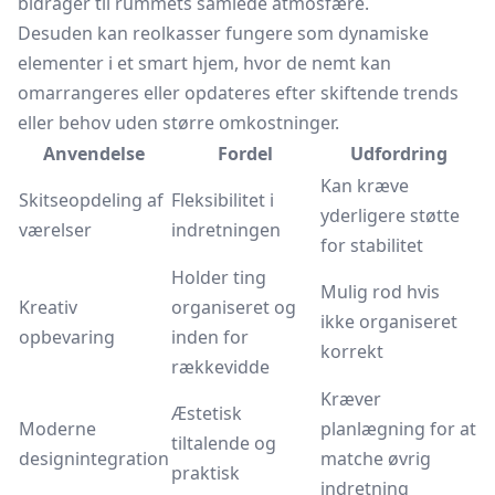
bidrager til rummets samlede atmosfære.
Desuden kan reolkasser fungere som dynamiske
elementer i et smart hjem, hvor de nemt kan
omarrangeres eller opdateres efter skiftende trends
eller behov uden større omkostninger.
Anvendelse
Fordel
Udfordring
Kan kræve
Skitseopdeling af
Fleksibilitet i
yderligere støtte
værelser
indretningen
for stabilitet
Holder ting
Mulig rod hvis
Kreativ
organiseret og
ikke organiseret
opbevaring
inden for
korrekt
rækkevidde
Kræver
Æstetisk
Moderne
planlægning for at
tiltalende og
designintegration
matche øvrig
praktisk
indretning