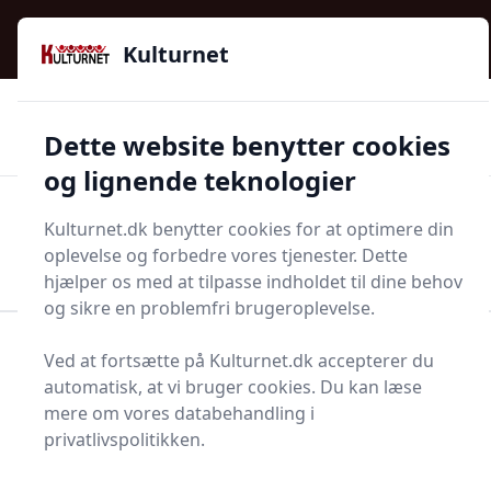
Kulturnet - Alt Det Gode I Livet | Din Kulturguide Siden
e menu
2016
Kulturnet
🌟🌟🌟🌟🌟
🌟
🚚
3.958 produktyper
Hurtig levering
Dette website benytter cookies
🏷️
👍
97 kategorier
Kun godkendte butikker
og lignende teknologier
Men
Kulturnet.dk benytter cookies for at optimere din
Start søgning
oplevelse og forbedre vores tjenester. Dette
Start søgning
hjælper os med at tilpasse indholdet til dine behov
og sikre en problemfri brugeroplevelse.
Forside
Bolig og indretning
Møbler
Reoler
Ved at fortsætte på Kulturnet.dk accepterer du
Reolkasse
automatisk, at vi bruger cookies. Du kan læse
mere om vores databehandling i
Bedste reolkasser til dig
privatlivspolitikken.
- 0 gode valg