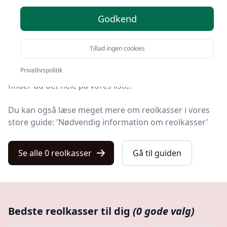
Godkend
Velkommen til Kulturnet! Vi har gjort arbejdet for dig
og udvalgt 0 af de bedste reolkasser på markedet.
Tillad ingen cookies
Hvad enten du leder efter kvalitet, gode priser, en
Privatlivspolitik
specifik model eller en reolkasse med fri levering,
finder du det hele på vores liste.
Du kan også læse meget mere om reolkasser i vores
store guide: 'Nødvendig information om reolkasser'
Se alle 0 reolkasser
Gå til guiden
Bedste reolkasser til dig
(0 gode valg)