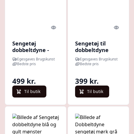
Quick look
Quick l
Sengetøj
Sengetøj til
dobbeltdyne -
dobbeltdyne
Brun
med blade
Egesgaves Brugskunst
Egesgaves Brugskunst
Bedste pris
Bedste pris
499 kr.
399 kr.
Til butik
Til butik