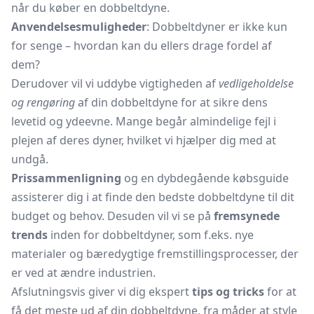
når du køber en dobbeltdyne.
Anvendelsesmuligheder
: Dobbeltdyner er ikke kun
for senge – hvordan kan du ellers drage fordel af
dem?
Derudover vil vi uddybe vigtigheden af
vedligeholdelse
og rengøring
af din dobbeltdyne for at sikre dens
levetid og ydeevne. Mange begår almindelige fejl i
plejen af deres dyner, hvilket vi hjælper dig med at
undgå.
Prissammenligning
og en dybdegående købsguide
assisterer dig i at finde den bedste dobbeltdyne til dit
budget og behov. Desuden vil vi se på
fremsynede
trends
inden for dobbeltdyner, som f.eks. nye
materialer og bæredygtige fremstillingsprocesser, der
er ved at ændre industrien.
Afslutningsvis giver vi dig ekspert
tips og tricks
for at
få det meste ud af din dobbeltdyne, fra måder at style