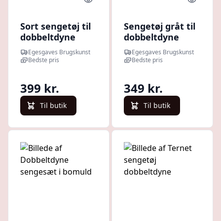
Quick look
Quick l
Sort sengetøj til
Sengetøj gråt til
dobbeltdyne
dobbeltdyne
Egesgaves Brugskunst
Egesgaves Brugskunst
Bedste pris
Bedste pris
399 kr.
349 kr.
Til butik
Til butik