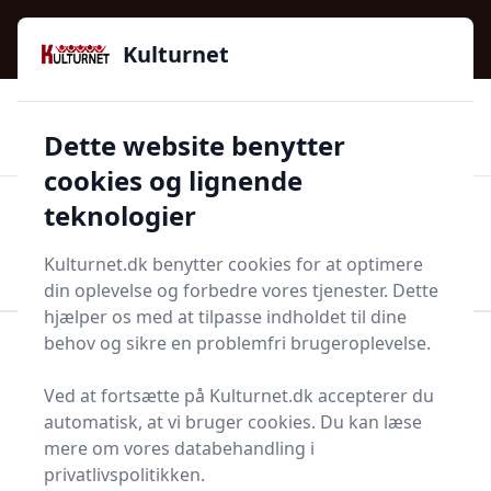
Kulturnet - Alt Det Gode I Livet | Din Kulturguide Siden
e menu
2016
Kulturnet
🌟🌟🌟🌟🌟
🌟
🚚
3.958 produktyper
Hurtig levering
Dette website benytter
🏷️
👍
97 kategorier
Kun godkendte butikker
cookies og lignende
teknologier
Men
Start søgning
Start søgning
Kulturnet.dk benytter cookies for at optimere
din oplevelse og forbedre vores tjenester. Dette
hjælper os med at tilpasse indholdet til dine
behov og sikre en problemfri brugeroplevelse.
Forside
Bolig og indretning
Soveværelse
Dyner og hovedpuder
Dobbeltdyne
Ved at fortsætte på Kulturnet.dk accepterer du
Top 12 bedste
automatisk, at vi bruger cookies. Du kan læse
mere om vores databehandling i
dobbeltdyner
privatlivspolitikken.