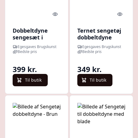
Quick look
Quick l
Dobbeltdyne
Ternet sengetøj
sengesæt i
dobbeltdyne
bomuld
Egesgaves Brugskunst
Egesgaves Brugskunst
Bedste pris
Bedste pris
399 kr.
349 kr.
Til butik
Til butik