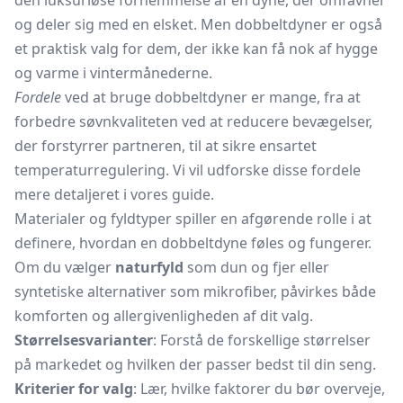
den luksuriøse fornemmelse af en dyne, der omfavner
og deler sig med en elsket. Men dobbeltdyner er også
et praktisk valg for dem, der ikke kan få nok af hygge
og varme i vintermånederne.
Fordele
ved at bruge dobbeltdyner er mange, fra at
forbedre søvnkvaliteten ved at reducere bevægelser,
der forstyrrer partneren, til at sikre ensartet
temperaturregulering. Vi vil udforske disse fordele
mere detaljeret i vores guide.
Materialer og fyldtyper spiller en afgørende rolle i at
definere, hvordan en dobbeltdyne føles og fungerer.
Om du vælger
naturfyld
som dun og fjer eller
syntetiske alternativer som mikrofiber, påvirkes både
komforten og allergivenligheden af dit valg.
Størrelsesvarianter
: Forstå de forskellige størrelser
på markedet og hvilken der passer bedst til din seng.
Kriterier for valg
: Lær, hvilke faktorer du bør overveje,