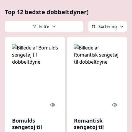
Top 12 bedste dobbeltdyner)
Filtre
Sortering
Quick look
Quick l
Bomulds
Romantisk
sengetøj til
sengetøj til