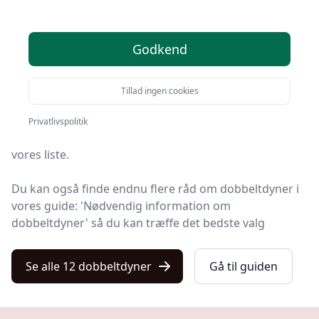
Kulturnet er stedet at finde dobbeltdyner. Vi har
Godkend
samlet 12 top-produkter, så du hurtigt kan vælge det
bedste.
Tillad ingen cookies
Så uanset om du vægter høj kvalitet, allerede har en
specifik model i tankerne, leder efter gode priser eller
Privatlivspolitik
en dobbeltdyne med fri levering, finder du det hele på
vores liste.
Du kan også finde endnu flere råd om dobbeltdyner i
vores guide: 'Nødvendig information om
dobbeltdyner' så du kan træffe det bedste valg
Se alle 12 dobbeltdyner
Gå til guiden