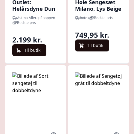
Outlet:
Høie Sengesæt
Helårsdyne Dun
Milano, Lys Beige
Askø - Dyne
200x220 cm
Astma Allergi Shoppen
botex
Bedste pris
Bedste pris
749,95 kr.
2.199 kr.
Til butik
Til butik