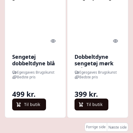
Quick look
Quick l
Sengetøj
Dobbeltdyne
dobbeltdyne blå
sengetøj mørk
og gult mønster
grå
Egesgaves Brugskunst
Egesgaves Brugskunst
Bedste pris
Bedste pris
499 kr.
399 kr.
Til butik
Til butik
Forrige side
Næste side