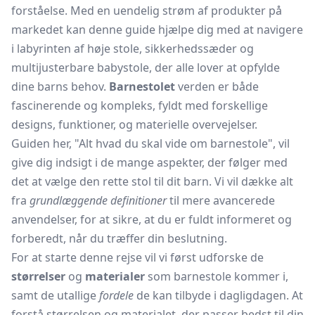
forståelse. Med en uendelig strøm af produkter på
markedet kan denne guide hjælpe dig med at navigere
i labyrinten af høje stole, sikkerhedssæder og
multijusterbare babystole, der alle lover at opfylde
dine barns behov.
Barnestolet
verden er både
fascinerende og kompleks, fyldt med forskellige
designs, funktioner, og materielle overvejelser.
Guiden her, "Alt hvad du skal vide om barnestole", vil
give dig indsigt i de mange aspekter, der følger med
det at vælge den rette stol til dit barn. Vi vil dække alt
fra
grundlæggende definitioner
til mere avancerede
anvendelser, for at sikre, at du er fuldt informeret og
forberedt, når du træffer din beslutning.
For at starte denne rejse vil vi først udforske de
størrelser
og
materialer
som barnestole kommer i,
samt de utallige
fordele
de kan tilbyde i dagligdagen. At
forstå størrelsen og materialet, der passer bedst til din