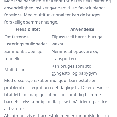
Moderne barnestole er kendt for deres fleksibilitet og
anvendelighed, hvilket gør dem til en favorit blandt
forældre. Med multifunktionalitet kan de bruges i
forskellige sammenhænge.
Fleksibilitet
Anvendelse
Omfattende
Tilpasset til børns hurtige
justeringsmuligheder
vækst
Sammenklappelige
Nemme at opbevare og
modeller
transportere
Kan bruges som stol,
Multi-brug
gyngestol
og babygym
Med disse egenskaber muliggør barnestole en
problemfri integration i det daglige liv. De er designet
til at lette de daglige rutiner og samtidig fremme
barnets selvstændige deltagelse i måltider og andre
aktiviteter.
Afslutningsvis er barnestole med ergonomisk design,