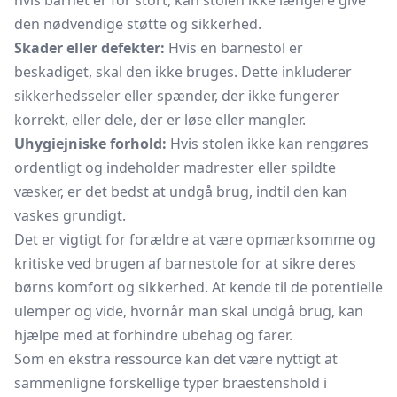
hvis barnet er for stort, kan stolen ikke længere give
den nødvendige støtte og sikkerhed.
Skader eller defekter:
Hvis en barnestol er
beskadiget, skal den ikke bruges. Dette inkluderer
sikkerhedsseler eller spænder, der ikke fungerer
korrekt, eller dele, der er løse eller mangler.
Uhygiejniske forhold:
Hvis stolen ikke kan rengøres
ordentligt og indeholder madrester eller spildte
væsker, er det bedst at undgå brug, indtil den kan
vaskes grundigt.
Det er vigtigt for forældre at være opmærksomme og
kritiske ved brugen af barnestole for at sikre deres
børns komfort og sikkerhed. At kende til de potentielle
ulemper og vide, hvornår man skal undgå brug, kan
hjælpe med at forhindre ubehag og farer.
Som en ekstra ressource kan det være nyttigt at
sammenligne forskellige typer braestenshold i