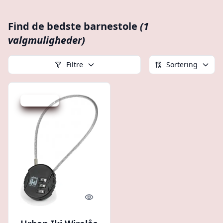
Find de bedste barnestole
(1
valgmuligheder)
Filtre
Sortering
Spar -19 kr.
Quick look