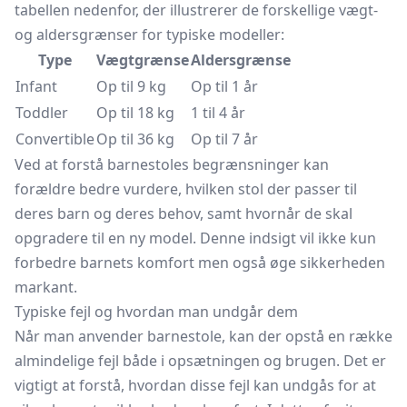
tabellen nedenfor, der illustrerer de forskellige vægt-
og aldersgrænser for typiske modeller:
Type
Vægtgrænse
Aldersgrænse
Infant
Op til 9 kg
Op til 1 år
Toddler
Op til 18 kg
1 til 4 år
Convertible
Op til 36 kg
Op til 7 år
Ved at forstå barnestoles begrænsninger kan
forældre bedre vurdere, hvilken stol der passer til
deres barn og deres behov, samt hvornår de skal
opgradere til en ny model. Denne indsigt vil ikke kun
forbedre barnets komfort men også øge sikkerheden
markant.
Typiske fejl og hvordan man undgår dem
Når man anvender barnestole, kan der opstå en række
almindelige fejl både i opsætningen og brugen. Det er
vigtigt at forstå, hvordan disse fejl kan undgås for at