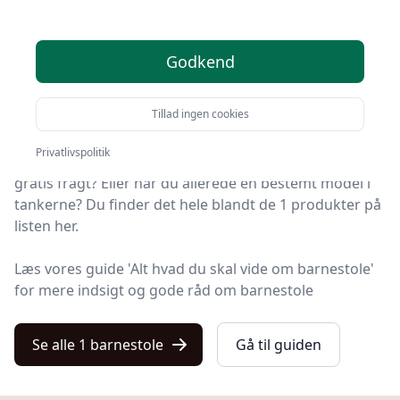
valgmuligheder
Godkend
Du er kommet til det rette sted! På Kulturnet har vi
udvalgt 1 af de bedste barnestole, så du får det
Tillad ingen cookies
optimale køb.
Privatlivspolitik
Leder du efter et godt barnestole tilbud? Vil du have
gratis fragt? Eller har du allerede en bestemt model i
tankerne? Du finder det hele blandt de 1 produkter på
listen her.
Læs vores guide 'Alt hvad du skal vide om barnestole'
for mere indsigt og gode råd om barnestole
Se alle 1 barnestole
Gå til guiden