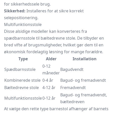
for sikkerhedssele brug.
Sikkerhed:
Installeres for at sikre korrekt
selepositionering.
Multifunktionsstole
Disse alsidige modeller kan konverteres fra
spædbarnsstole til bæltedrevne stole. De tilbyder en
bred vifte af brugsmuligheder, hvilket gør dem til en
økonomisk fordelagtig løsning for mange forældre.
Type
Alder
Installation
0-12
Spædbarnsstole
Bagudvendt
måneder
Kombinerede stole
0-4 år
Bagud- og fremadvendt
Bæltedrevne stole
4-12 år
Fremadvendt
Bagud- og fremadvendt,
Multifunktionsstole
0-12 år
bæltedreven
At vælge den rette type barnestol afhænger af barnets