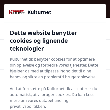
Kulturnet - Alt Det Gode I Livet | Din Kulturguide Siden
e menu
2016
Kulturnet
🌟🌟🌟🌟🌟
🌟
🚚
3.958 produktyper
Hurtig levering
Dette website benytter
🏷️
👍
97 kategorier
Kun godkendte butikker
cookies og lignende
teknologier
Men
Start søgning
Start søgning
Kulturnet.dk benytter cookies for at optimere
din oplevelse og forbedre vores tjenester. Dette
hjælper os med at tilpasse indholdet til dine
behov og sikre en problemfri brugeroplevelse.
Forside
Bolig og indretning
Møbler
Stole
Barnestole
Ved at fortsætte på Kulturnet.dk accepterer du
Find de bedste
automatisk, at vi bruger cookies. Du kan læse
mere om vores databehandling i
barnestole - 1
privatlivspolitikken.