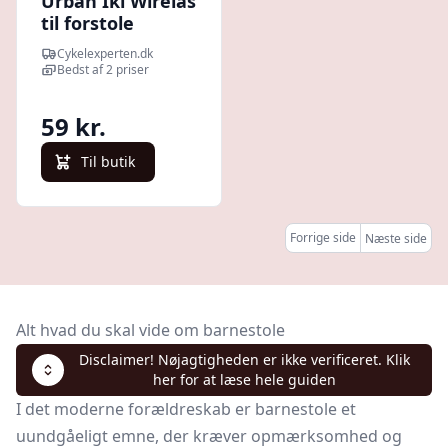
Urban Iki Wirelås
til forstole
Cykelexperten.dk
Bedst af 2 priser
59 kr.
Til butik
Forrige side
Næste side
Alt hvad du skal vide om barnestole
Disclaimer! Nøjagtigheden er ikke verificeret. Klik
her for at læse hele guiden
I det moderne forældreskab er barnestole et
uundgåeligt emne, der kræver opmærksomhed og