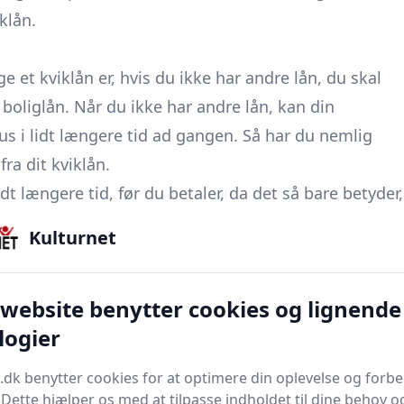
klån.
e et kviklån er, hvis du ikke har andre lån, du skal
r boliglån. Når du ikke har andre lån, kan din
s i lidt længere tid ad gangen. Så har du nemlig
fra dit kviklån.
dt længere tid, før du betaler, da det så bare betyder,
nde. Dog skal du ikke vente for længe med at betale
Kulturnet
 da det meget hurtigt kan løbe op i mange penge i
 website benytter cookies og lignende
logier
når det slet ikke giver god mening med et såkaldt
.dk benytter cookies for at optimere din oplevelse og forb
. Dette hjælper os med at tilpasse indholdet til dine behov o