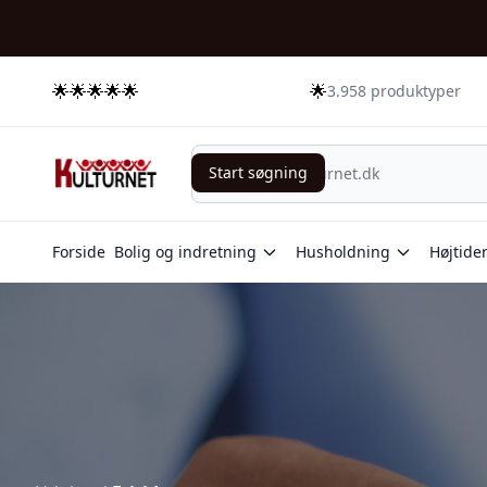
🌟🌟🌟🌟🌟
🌟
3.958 produktyper
Start søgning
Start søgning
Forside
Bolig og indretning
Husholdning
Højtide