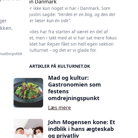
Ikke kun Danmark
Kultur er ikke kun noget vi har i Danmark. Som
Skt. Augustin sagde:
“Verden er en bog, og den der
ger
ikke rejser læser kun én side”
.
ikken.
Rejseguides har fra starten af været en del af
Kulturnet, men i takt med at vi har sat mere fokus
på området har Rejser fået sin helt egen sektion
her på Kulturnet – og det er vi glade for.
ivatlivspolitik
SIDSTE ARTIKLER PÅ KULTURNET.DK
Mad og kultur:
Gastronomien som
festens
omdrejningspunkt
Læs mere
John Mogensen kone: Et
indblik i hans ægteskab
og privatliv