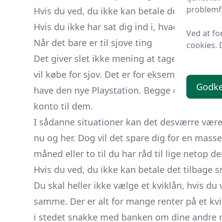
problemfr
Hvis du ved, du ikke kan betale det tilbage s
Hvis du ikke har sat dig ind i, hvad betingels
Ved at fo
Når det bare er til sjove ting
cookies. 
Det giver slet ikke mening at tage et kviklån
vil købe for sjov. Det er for eksempel, hvis du
Godk
have den nye Playstation. Begge er ting, so
konto til dem.
I sådanne situationer kan det desværre være 
nu og her. Dog vil det spare dig for en masse
måned eller to til du har råd til lige netop
Hvis du ved, du ikke kan betale det tilbage s
Du skal heller ikke vælge et kviklån, hvis du
samme. Der er alt for mange renter på et kvi
i stedet snakke med banken om dine andre m