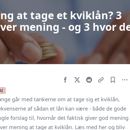
ng at tage et kviklån? 3
ver mening - og 3 hvor d
AI
ange går med tankerne om at tage sig et kviklån,
ekvenserne af sådan et lån kan være - både de gode
ogle forslag til, hvornår det faktisk giver god mening
giver mening at tage at kviklån. Læs med her og bliv