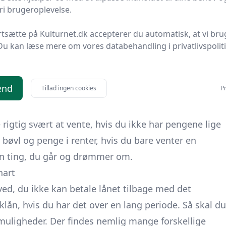
i brugeroplevelse.
nart
erne for dit kviklån er
rtsætte på Kulturnet.dk accepterer du automatisk, at vi bru
Du kan læse mere om vores databehandling i privatlivspolit
, hvis det du gerne vil købe med det kun er noget, du
 gerne vil have et nyt dyrt tv, eller hvis du gerne vil
end
Tillad ingen cookies
Pr
m du godt kan undvære, indtil du har pengene på din
rigtig svært at vente, hvis du ikke har pengene lige
 bøvl og penge i renter, hvis du bare venter en
 den ting, du går og drømmer om.
nart
 ved, du ikke kan betale lånet tilbage med det
klån, hvis du har det over en lang periode. Så skal du
uligheder. Der findes nemlig mange forskellige