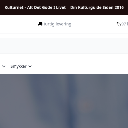
Kulturnet - Alt Det Gode I Livet | Din Kulturguide Siden 2016
🚚
🏷️
Hurtig levering
97 
r
Smykker