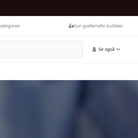
👍
kategorier
Kun godkendte butikker
Se også