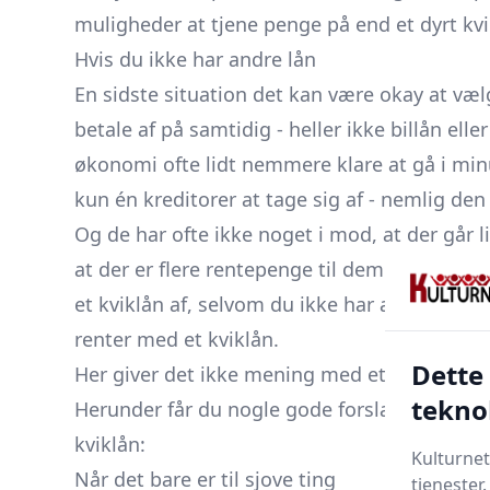
muligheder at tjene penge på end et dyrt kvi
Hvis du ikke har andre lån
En sidste situation det kan være okay at vælg
betale af på samtidig - heller ikke billån elle
økonomi ofte lidt nemmere klare at gå i minu
kun én kreditorer at tage sig af - nemlig den 
Og de har ofte ikke noget i mod, at der går li
at der er flere rentepenge til dem i sidste e
et kviklån af, selvom du ikke har andre lån,
renter med et kviklån.
Dette
Her giver det ikke mening med et kviklån
tekno
Herunder får du nogle gode forslag til, hvor
kviklån:
Kulturnet
Når det bare er til sjove ting
tjenester