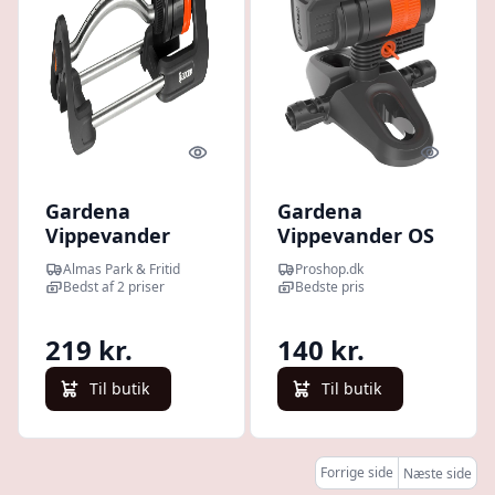
Quick look
Quick l
Gardena
Gardena
Vippevander
Vippevander OS
Aqua S
90
Almas Park & Fritid
Proshop.dk
Bedst af 2 priser
Bedste pris
219 kr.
140 kr.
Til butik
Til butik
Forrige side
Næste side