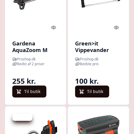
Quick look
Quick l
Gardena
Green>it
AquaZoom M
Vippevander
Proshop.dk
Proshop.dk
Bedst af 2 priser
Bedste pris
255 kr.
100 kr.
Til butik
Til butik
Spar 1 kr.