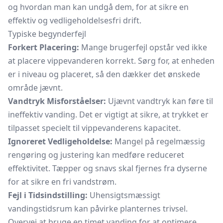
og hvordan man kan undgå dem, for at sikre en
effektiv og vedligeholdelsesfri drift.
Typiske begynderfejl
Forkert Placering:
Mange brugerfejl opstår ved ikke
at placere vippevanderen korrekt. Sørg for, at enheden
er i niveau og placeret, så den dækker det ønskede
område jævnt.
Vandtryk Misforståelser:
Ujævnt vandtryk kan føre til
ineffektiv vanding. Det er vigtigt at sikre, at trykket er
tilpasset specielt til vippevanderens kapacitet.
Ignoreret Vedligeholdelse:
Mangel på regelmæssig
rengøring og justering kan medføre reduceret
effektivitet. Tæpper og snavs skal fjernes fra dyserne
for at sikre en fri vandstrøm.
Fejl i Tidsindstilling:
Uhensigtsmæssigt
vandingstidsrum kan påvirke planternes trivsel.
Overvej at bruge en timet vanding for at optimere