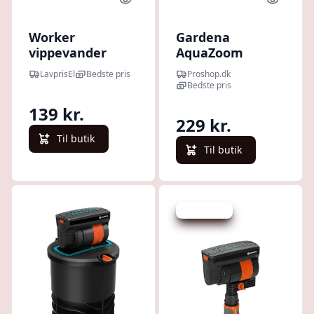
Quick look
Quick l
Worker
Gardena
vippevander
AquaZoom
Compact
LavprisEl
Bedste pris
Proshop.dk
Bedste pris
139 kr.
229 kr.
Til butik
Til butik
Spar 229 kr.