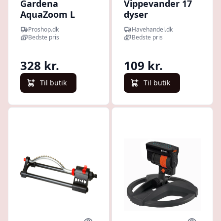
Gardena
Vippevander 17
AquaZoom L
dyser
Proshop.dk
Havehandel.dk
Bedste pris
Bedste pris
328 kr.
109 kr.
Til butik
Til butik