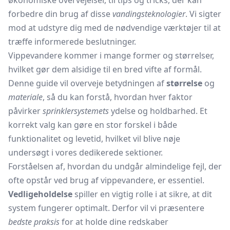
økonomiske overvejelser, til tips og tricks, der kan
forbedre din brug af disse
vandingsteknologier
. Vi sigter
mod at udstyre dig med de nødvendige værktøjer til at
træffe informerede beslutninger.
Vippevandere kommer i mange former og størrelser,
hvilket gør dem alsidige til en bred vifte af formål.
Denne guide vil overveje betydningen af
størrelse
og
materiale
, så du kan forstå, hvordan hver faktor
påvirker
sprinklersystemets
ydelse og holdbarhed. Et
korrekt valg kan gøre en stor forskel i både
funktionalitet og levetid, hvilket vil blive nøje
undersøgt i vores dedikerede sektioner.
Forståelsen af, hvordan du undgår almindelige fejl, der
ofte opstår ved brug af vippevandere, er essentiel.
Vedligeholdelse
spiller en vigtig rolle i at sikre, at dit
system fungerer optimalt. Derfor vil vi præsentere
bedste praksis
for at holde dine redskaber