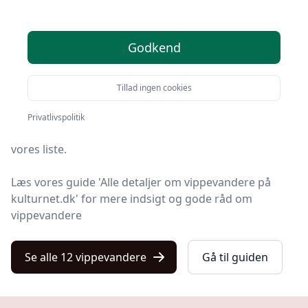
Søger du efter de bedste vippevandere? På Kulturnet
Godkend
har vi udvalgt de 12 mest populære produkter, så du
nemt kan træffe et godt valg.
Tillad ingen cookies
Så uanset om du vægter høj kvalitet, allerede har en
specifik model i tankerne, leder efter gode priser eller
Privatlivspolitik
en vippevander med fri levering, finder du det hele på
vores liste.
Læs vores guide 'Alle detaljer om vippevandere på
kulturnet.dk' for mere indsigt og gode råd om
vippevandere
Se alle 12 vippevandere
Gå til guiden