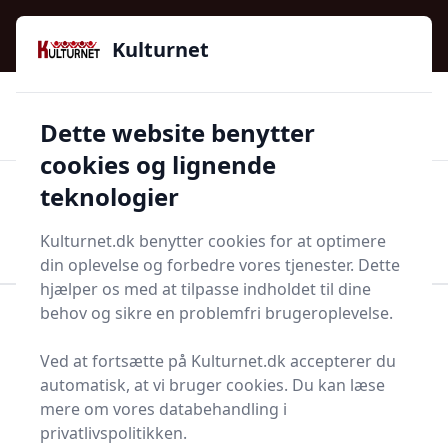
Kulturnet - Alt Det Gode I Livet | Din Kulturguide Siden
e menu
2016
Kulturnet
🌟🌟🌟🌟🌟
🌟
🚚
3.958 produktyper
Hurtig levering
Dette website benytter
🏷️
👍
97 kategorier
Kun godkendte butikker
cookies og lignende
teknologier
Men
Start søgning
Start søgning
Kulturnet.dk benytter cookies for at optimere
din oplevelse og forbedre vores tjenester. Dette
hjælper os med at tilpasse indholdet til dine
behov og sikre en problemfri brugeroplevelse.
Forside
Bolig og indretning
Terrasse og have
Vippevander
Ved at fortsætte på Kulturnet.dk accepterer du
Bedste vippevandere og
automatisk, at vi bruger cookies. Du kan læse
mere om vores databehandling i
tilbud - top 12
privatlivspolitikken.