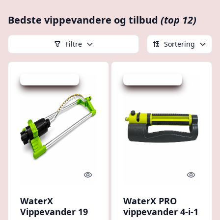
Bedste vippevandere og tilbud
(top 12)
Filtre
Sortering
Udsalg - spar 55 %
Udsalg - spar 35 %
Quick look
Quick l
WaterX
WaterX PRO
Vippevander 19
vippevander 4-i-1