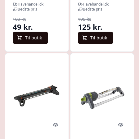
dyser
Havehandel.dk
Havehandel.dk
Bedste pris
Bedste pris
109 kr.
195 kr.
49 kr.
125 kr.
Til butik
Til butik
Quick look
Quick l