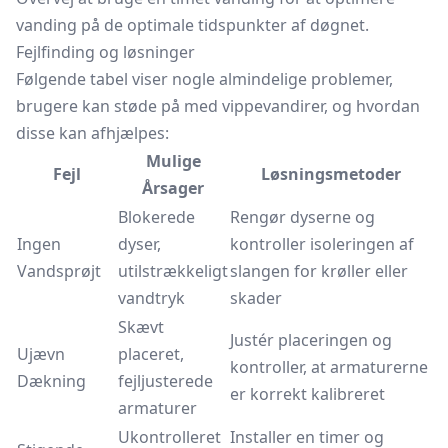
vanding på de optimale tidspunkter af døgnet.
Fejlfinding og løsninger
Følgende tabel viser nogle almindelige problemer,
brugere kan støde på med vippevandirer, og hvordan
disse kan afhjælpes:
Mulige
Fejl
Løsningsmetoder
Årsager
Blokerede
Rengør dyserne og
Ingen
dyser,
kontroller isoleringen af
Vandsprøjt
utilstrækkeligt
slangen for krøller eller
vandtryk
skader
Skævt
Justér placeringen og
Ujævn
placeret,
kontroller, at armaturerne
Dækning
fejljusterede
er korrekt kalibreret
armaturer
Ukontrolleret
Installer en timer og