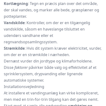
Kortlægning
: Tegn en præcis plan over det område,
der skal vandes, og marker alle bede, græsplæner og
potteplanter.
Vandskilde
: Kontroller, om der er en tilgængelig
vandskilde, såsom en
haveslange
tilsluttet en
udendørs vandhane eller et
regnvandsopsamlingssystem.
Strømkilde
: Hvis dit system kræver elektricitet, vurder,
om der er en strømkilde i nærheden.
Dernæst vurder din jordtype og klimaforholdene.
Disse
faktorer
påvirker både valg og effektivitet af et
sprinklersystem, drypvanding eller lignende
automatiske systemer.
Installationsvejledning
At installere et vandingsanlæg kan virke kompliceret,
men med en trin-for-trin tilgang kan det gøres nemt.
Start med at samle alle nødvendige
værktøjer og