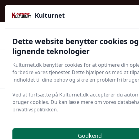
Kulturnet - Alt Det Gode I Livet | Din Kulturguide Siden
e menu
2016
Kulturnet
🌟🌟🌟🌟🌟
🌟
🚚
3.958 produktyper
Hurtig levering
Dette website benytter cookies og
🏷️
👍
97 kategorier
Kun godkendte butikker
lignende teknologier
Men
Kulturnet.dk benytter cookies for at optimere din opl
Start søgning
forbedre vores tjenester. Dette hjælper os med at tilp
Start søgning
indholdet til dine behov og sikre en problemfri bruge
Ved at fortsætte på Kulturnet.dk accepterer du automa
Forside
Bolig og indretning
Terrasse og have
bruger cookies. Du kan læse mere om vores databeha
Vandingssystem
privatlivspolitikken.
Vandingssystemer - 85
på lager
Godkend