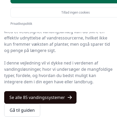
Vandingssystemer udgør en afgørende komponent i
Tillad ingen cookies
både private haver og landbrug.
Privatlivspolitik
Med et veldesignet vandingsanlæg kan du sikre en
effektiv udnyttelse af vandressourcerne, hvilket ikke
kun fremmer væksten af planter, men også sparer tid
og penge på længere sigt.
I denne vejledning vil vi dykke ned i verdenen af
vandingsløsninger, hvor vi undersøger de mangfoldige
typer, fordele, og hvordan du bedst muligt kan
integrere dem i din egen have eller landbrug.
Se alle 85 vandingssystemer
Gå til guiden