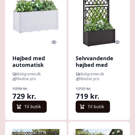
Quick look
Quick l
Højbed med
Selvvandende
automatisk
højbed med
vandingssystem
espalier -
Boligcenter.dk
Boligcenter.dk
100 × 43 × 33 cm -
antracitgrå, 100
Bedste pris
Bedste pris
hvid
× 43 × 142 cm
1096 kr.
1292 kr.
729 kr.
719 kr.
Til butik
Til butik
Udsalg - spar 27 %
Udsalg - spar 11 %