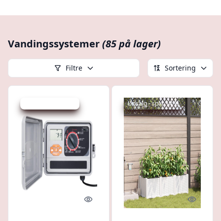
Vandingssystemer
(85 på lager)
Filtre
Sortering
Udsalg - spar 37 %
Udsalg - spar 14 %
Quick look
Quick l