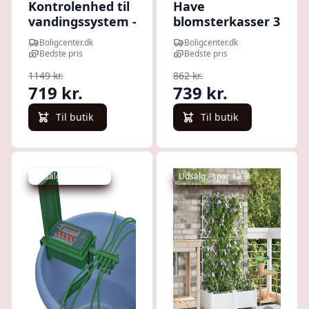
Kontrolenhed til
Have
vandingssystem -
blomsterkasser 3
vandingscomputer
stk. - hvid PP, 120
Boligcenter.dk
Boligcenter.dk
med 4-11 stationer
× 40 × 37,5 cm
Bedste pris
Bedste pris
med
1149 kr.
862 kr.
vandingssystem
719 kr.
739 kr.
Til butik
Til butik
Udsalg - spar 13 %
Udsalg - spar 12 %