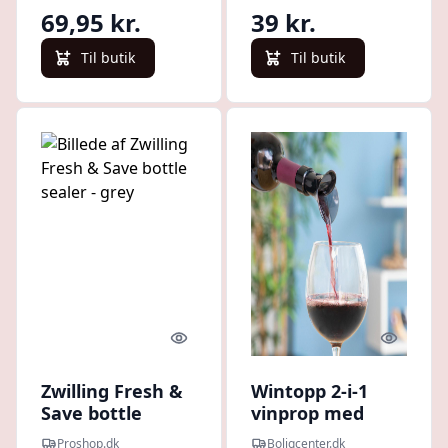
69,95 kr.
39 kr.
Til butik
Til butik
Quick look
Quick l
Zwilling Fresh &
Wintopp 2-i-1
Save bottle
vinprop med
sealer - grey
skænke- og
Proshop.dk
Boligcenter.dk