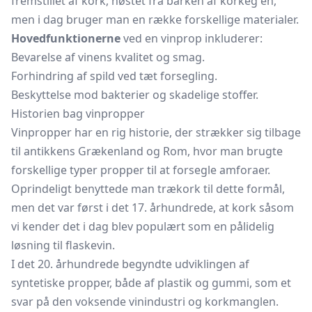
fremstillet af kork, høstet fra barken af korkeg en,
men i dag bruger man en række forskellige materialer.
Hovedfunktionerne
ved en vinprop inkluderer:
Bevarelse af vinens kvalitet og smag.
Forhindring af spild ved tæt forsegling.
Beskyttelse mod bakterier og skadelige stoffer.
Historien bag vinpropper
Vinpropper har en rig historie, der strækker sig tilbage
til antikkens Grækenland og Rom, hvor man brugte
forskellige typer propper til at forsegle amforaer.
Oprindeligt benyttede man trækork til dette formål,
men det var først i det 17. århundrede, at kork såsom
vi kender det i dag blev populært som en pålidelig
løsning til flaskevin.
I det 20. århundrede begyndte udviklingen af
syntetiske propper, både af plastik og gummi, som et
svar på den voksende vinindustri og korkmanglen.