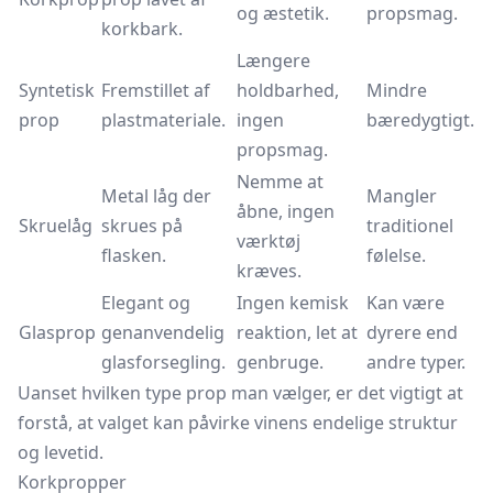
og æstetik.
propsmag.
korkbark.
Længere
Syntetisk
Fremstillet af
holdbarhed,
Mindre
prop
plastmateriale.
ingen
bæredygtigt.
propsmag.
Nemme at
Metal låg der
Mangler
åbne, ingen
Skruelåg
skrues på
traditionel
værktøj
flasken.
følelse.
kræves.
Elegant og
Ingen kemisk
Kan være
Glasprop
genanvendelig
reaktion, let at
dyrere end
glasforsegling.
genbruge.
andre typer.
Uanset hvilken type prop man vælger, er det vigtigt at
forstå, at valget kan påvirke vinens endelige struktur
og levetid.
Korkpropper