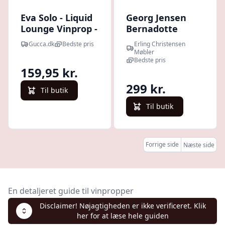
Eva Solo - Liquid
Georg Jensen
Lounge Vinprop -
Bernadotte
Valnød Træ
Vinprop : Erling
Gucca.dk
Bedste pris
Erling Christensen
Christensen
Møbler
Møbler
Bedste pris
159,95 kr.
299 kr.
Til butik
Til butik
Forrige side
Næste side
En detaljeret guide til vinpropper
Disclaimer! Nøjagtigheden er ikke verificeret. Klik
her for at læse hele guiden