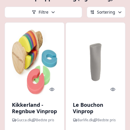
Filtre
Sortering
Quick look
Quick l
Kikkerland -
Le Bouchon
Regnbue Vinprop
Vinprop
- 2-i-1
Gucca.dk
Bedste pris
Barlife.dk
Bedste pris