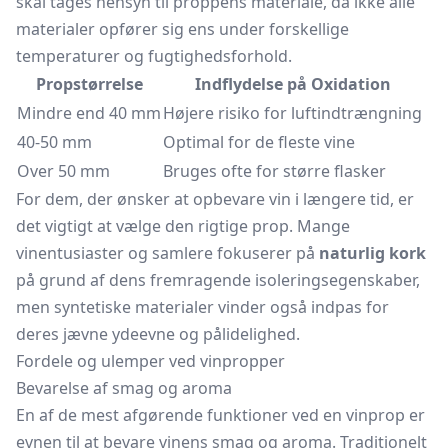
skal tages hensyn til proppens materiale, da ikke alle
materialer opfører sig ens under forskellige
temperaturer og fugtighedsforhold.
Propstørrelse
Indflydelse på Oxidation
Mindre end 40 mm
Højere risiko for luftindtrængning
40-50 mm
Optimal for de fleste vine
Over 50 mm
Bruges ofte for større flasker
For dem, der ønsker at opbevare vin i længere tid, er
det vigtigt at vælge den rigtige prop. Mange
vinentusiaster og samlere fokuserer på
naturlig kork
på grund af dens fremragende isoleringsegenskaber,
men syntetiske materialer vinder også indpas for
deres jævne ydeevne og pålidelighed.
Fordele og ulemper ved vinpropper
Bevarelse af smag og aroma
En af de mest afgørende funktioner ved en vinprop er
evnen til at bevare vinens smag og aroma. Traditionelt