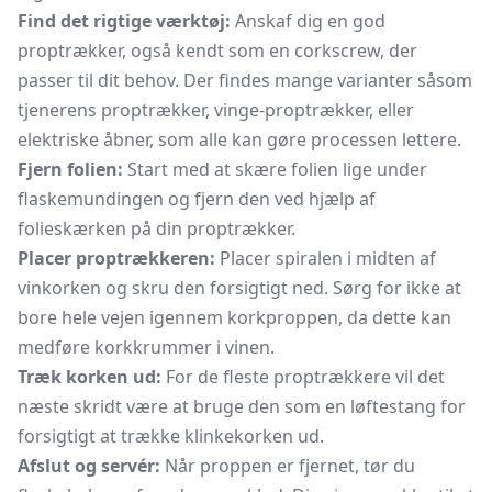
Find det rigtige værktøj:
Anskaf dig en god
proptrækker,
også kendt som en corkscrew, der
passer til dit behov. Der findes mange varianter såsom
tjenerens proptrækker, vinge-proptrækker, eller
elektriske åbner, som alle kan gøre processen lettere.
Fjern folien:
Start med at skære folien lige under
flaskemundingen og fjern den ved hjælp af
folieskærken på din proptrækker.
Placer proptrækkeren:
Placer spiralen i midten af
vinkorken og skru den forsigtigt ned. Sørg for ikke at
bore hele vejen igennem korkproppen, da dette kan
medføre korkkrummer i vinen.
Træk korken ud:
For de fleste proptrækkere vil det
næste skridt være at bruge den som en løftestang for
forsigtigt at trække klinkekorken ud.
Afslut og servér:
Når proppen er fjernet, tør du