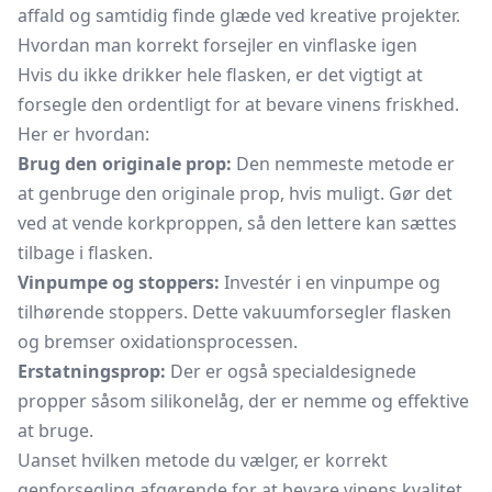
affald og samtidig finde glæde ved kreative projekter.
Hvordan man korrekt forsejler en vinflaske igen
Hvis du ikke drikker hele flasken, er det vigtigt at
forsegle den ordentligt for at bevare vinens friskhed.
Her er hvordan:
Brug den originale prop:
Den nemmeste metode er
at genbruge den originale prop, hvis muligt. Gør det
ved at vende korkproppen, så den lettere kan sættes
tilbage i flasken.
Vinpumpe og stoppers:
Investér i en vinpumpe og
tilhørende stoppers. Dette vakuumforsegler flasken
og bremser oxidationsprocessen.
Erstatningsprop:
Der er også specialdesignede
propper såsom
silikonelåg,
der er nemme og effektive
at bruge.
Uanset hvilken metode du vælger, er korrekt
genforsegling afgørende for at bevare vinens kvalitet