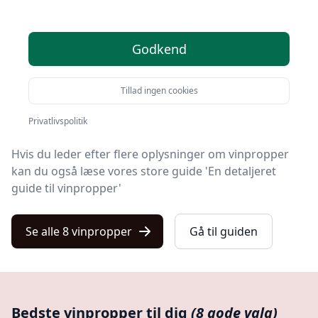
Find de bedste vinpropper på Kulturnet! Vi har udvalgt
Godkend
8 top-produkter, så du er sikret kvalitet og værdi.
Hvad enten du leder efter kvalitet, gode priser, en
Tillad ingen cookies
specifik model eller en vinprop med fri levering, finder
du det hele på vores liste.
Privatlivspolitik
Hvis du leder efter flere oplysninger om vinpropper
kan du også læse vores store guide 'En detaljeret
guide til vinpropper'
Se alle 8 vinpropper
Gå til guiden
Bedste vinpropper til dig
(8 gode valg)