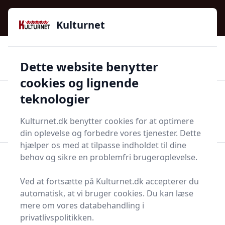
Kulturnet - Alt Det Gode I Livet | Din Kulturguide Siden
e menu
2016
Kulturnet
🌟🌟🌟🌟🌟
🌟
🚚
3.958 produktyper
Hurtig levering
Dette website benytter
🏷️
👍
97 kategorier
Kun godkendte butikker
cookies og lignende
teknologier
Men
Start søgning
Start søgning
Kulturnet.dk benytter cookies for at optimere
din oplevelse og forbedre vores tjenester. Dette
hjælper os med at tilpasse indholdet til dine
behov og sikre en problemfri brugeroplevelse.
Forside
Bolig og indretning
Bar og tilbehør
Vinprop
Ved at fortsætte på Kulturnet.dk accepterer du
Bedste vinpropper til
automatisk, at vi bruger cookies. Du kan læse
mere om vores databehandling i
dig - 8 gode valg
privatlivspolitikken.