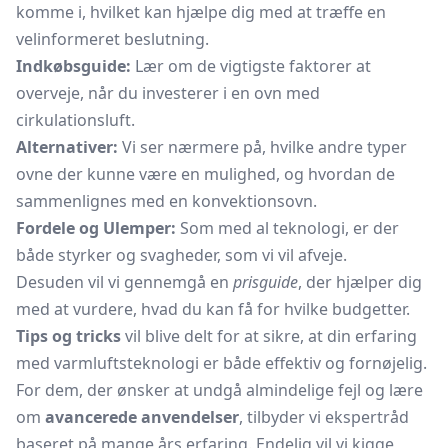
komme i, hvilket kan hjælpe dig med at træffe en
velinformeret beslutning.
Indkøbsguide:
Lær om de vigtigste faktorer at
overveje, når du investerer i en ovn med
cirkulationsluft.
Alternativer:
Vi ser nærmere på, hvilke andre typer
ovne der kunne være en mulighed, og hvordan de
sammenlignes med en
konvektionsovn.
Fordele og Ulemper:
Som med al teknologi, er der
både styrker og svagheder, som vi vil afveje.
Desuden vil vi gennemgå en
prisguide
, der hjælper dig
med at vurdere, hvad du kan få for hvilke budgetter.
Tips og tricks
vil blive delt for at sikre, at din erfaring
med varmluftsteknologi er både effektiv og fornøjelig.
For dem, der ønsker at undgå almindelige fejl og lære
om
avancerede anvendelser
, tilbyder vi ekspertråd
baseret på mange års erfaring. Endelig vil vi kigge