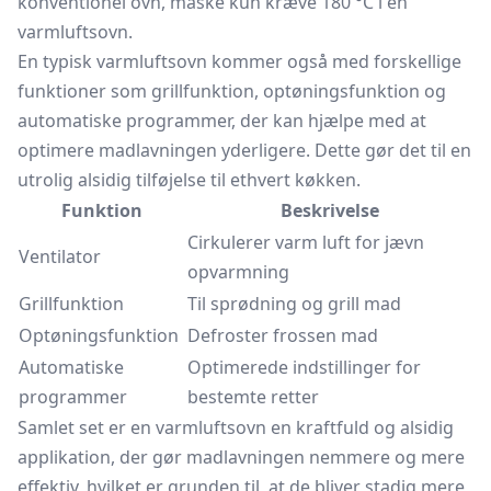
konventionel ovn, måske kun kræve 180 °C i en
varmluftsovn.
En typisk varmluftsovn kommer også med forskellige
funktioner som grillfunktion, optøningsfunktion og
automatiske programmer, der kan hjælpe med at
optimere madlavningen yderligere. Dette gør det til en
utrolig alsidig tilføjelse til ethvert køkken.
Funktion
Beskrivelse
Cirkulerer varm luft for jævn
Ventilator
opvarmning
Grillfunktion
Til sprødning og grill mad
Optøningsfunktion
Defroster frossen mad
Automatiske
Optimerede indstillinger for
programmer
bestemte retter
Samlet set er en varmluftsovn en kraftfuld og alsidig
applikation, der gør madlavningen nemmere og mere
effektiv, hvilket er grunden til, at de bliver stadig mere