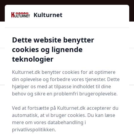
Kulturnet - Alt Det Gode I Livet | Din Kulturguide Siden
e menu
2016
Kulturnet
🌟🌟🌟🌟🌟
🌟
🚚
3.958 produktyper
Hurtig levering
Dette website benytter
🏷️
👍
97 kategorier
Kun godkendte butikker
cookies og lignende
teknologier
Men
Start søgning
Start søgning
Kulturnet.dk benytter cookies for at optimere
din oplevelse og forbedre vores tjenester. Dette
hjælper os med at tilpasse indholdet til dine
behov og sikre en problemfri brugeroplevelse.
Forside
Bolig og indretning
Husholdningsapperater
Hvidevarer
Ved at fortsætte på Kulturnet.dk accepterer du
Ovne- og tilbehør
Varmluftsovn
automatisk, at vi bruger cookies. Du kan læse
Bedste varmluftsovne -
mere om vores databehandling i
privatlivspolitikken.