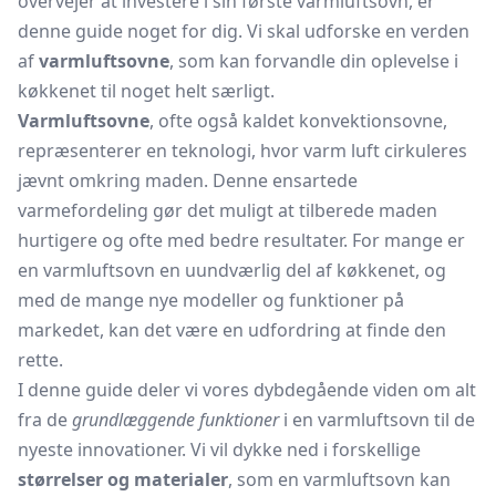
overvejer at investere i sin første varmluftsovn, er
denne guide noget for dig. Vi skal udforske en verden
af
varmluftsovne
, som kan forvandle din oplevelse i
køkkenet til noget helt særligt.
Varmluftsovne
, ofte også kaldet konvektionsovne,
repræsenterer en teknologi, hvor varm luft cirkuleres
jævnt omkring maden. Denne ensartede
varmefordeling gør det muligt at tilberede maden
hurtigere og ofte med bedre resultater. For mange er
en varmluftsovn en uundværlig del af køkkenet, og
med de mange nye modeller og funktioner på
markedet, kan det være en udfordring at finde den
rette.
I denne guide deler vi vores dybdegående viden om alt
fra de
grundlæggende funktioner
i en varmluftsovn til de
nyeste innovationer. Vi vil dykke ned i forskellige
størrelser og materialer
, som en varmluftsovn kan