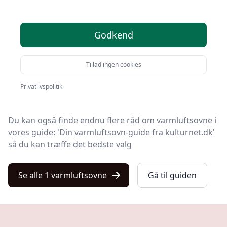
1 anbefalinger
Godkend
Velkommen til Kulturnet! Vi har gjort arbejdet for dig
og udvalgt 1 af de bedste varmluftsovne på markedet.
Tillad ingen cookies
Hvad enten du leder efter kvalitet, et prisvenligt valg,
en specifik model eller gratis levering på varmluftsovn,
Privatlivspolitik
har vi gjort arbejdet nemt for dig med vores liste.
Du kan også finde endnu flere råd om varmluftsovne i
vores guide: 'Din varmluftsovn-guide fra kulturnet.dk'
så du kan træffe det bedste valg
Se alle 1 varmluftsovne
Gå til guiden