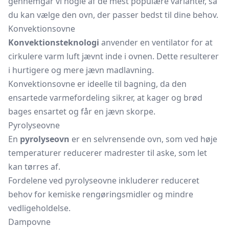
gennemgår vi nogle af de mest populære varianter, så
du kan vælge den ovn, der passer bedst til dine behov.
Konvektionsovne
Konvektionsteknologi
anvender en
ventilator
for at
cirkulere varm luft jævnt inde i ovnen. Dette resulterer
i hurtigere og mere jævn madlavning.
Konvektionsovne
er ideelle til bagning, da den
ensartede varmefordeling sikrer, at kager og brød
bages ensartet og får en jævn skorpe.
Pyrolyseovne
En
pyrolyseovn
er en selvrensende ovn, som ved høje
temperaturer reducerer madrester til aske, som let
kan tørres af.
Fordelene ved pyrolyseovne inkluderer reduceret
behov for kemiske rengøringsmidler og mindre
vedligeholdelse.
Dampovne