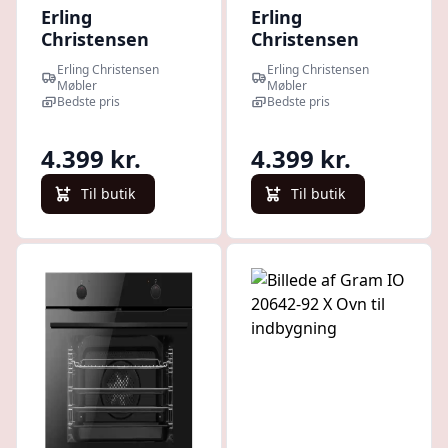
Erling
Erling
Christensen
Christensen
Møbler Gram
Møbler Gorenje
Erling Christensen
Erling Christensen
Indbygningsovn
BPS6737E14BG,
Møbler
Møbler
IO18610-90 W -
Bedste pris
Indbygningsovn :
Bedste pris
hvid : Erling
Erling
Christensen
Christensen
4.399 kr.
4.399 kr.
Møbler : Erling
Møbler : Erling
Christensen
Christensen
Til butik
Til butik
Møbler
Møbler