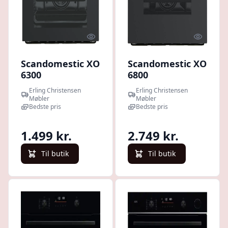
Quick look
Quick l
Scandomestic XO
Scandomestic XO
6300
6800
indbygningsovn :
Indbygningsovn
Erling Christensen
Erling Christensen
Erling
med pyrolyse :
Møbler
Møbler
Christensen
Bedste pris
Erling
Bedste pris
Møbler
Christensen
Møbler
1.499 kr.
2.749 kr.
Til butik
Til butik