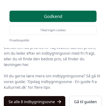
indbygningsovne - top 8
valg
Godkend
Velkommen til Kulturnet – her finder du de bedste
indbygningsovne på markedet. Vi har nøje udvalgt 8
Tillad ingen cookies
produkter, så du er sikret kvalitet.
Privatlivspolitik
Uanset om du prioriterer høj kvalitet uanset prisen,
om du leder efter en indbygningsovn med fri fragt,
eller du vil finde den bedste pris, så finder du
løsningen her.
Vil du gerne lære mere om indbygningsovne? Så gå til
vores guide: 'Opdag indbygningsovne - En guide fra
kulturnet.dk' for flere tips
Se alle 8 indbygningsovne
Gå til guiden