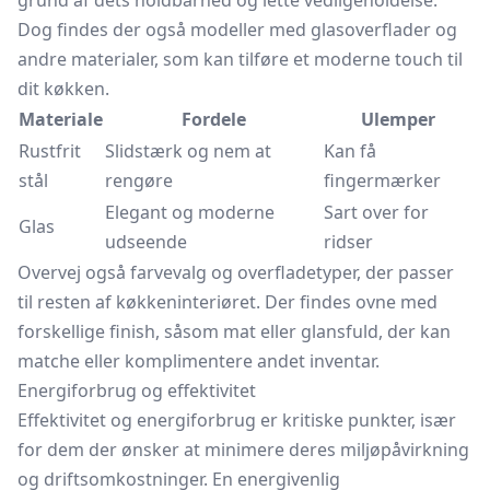
grund af dets holdbarhed og lette vedligeholdelse.
Dog findes der også modeller med glasoverflader og
andre materialer, som kan tilføre et moderne touch til
dit køkken.
Materiale
Fordele
Ulemper
Rustfrit
Slidstærk og nem at
Kan få
stål
rengøre
fingermærker
Elegant og moderne
Sart over for
Glas
udseende
ridser
Overvej også farvevalg og overfladetyper, der passer
til resten af køkkeninteriøret. Der findes ovne med
forskellige finish, såsom mat eller glansfuld, der kan
matche eller komplimentere andet inventar.
Energiforbrug og effektivitet
Effektivitet og energiforbrug er kritiske punkter, især
for dem der ønsker at minimere deres miljøpåvirkning
og driftsomkostninger. En energivenlig