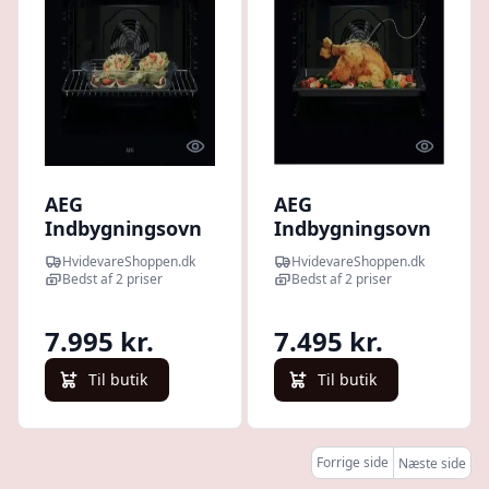
Quick look
Quick l
AEG
AEG
Indbygningsovn
Indbygningsovn
TU5PB40NSK -
TR6PB531SB - 2+2
HvidevareShoppen.dk
HvidevareShoppen.dk
2+2 års garanti
års garanti
Bedst af 2 priser
Bedst af 2 priser
7.995 kr.
7.495 kr.
Til butik
Til butik
Forrige side
Næste side