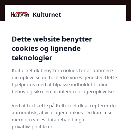
Kulturnet - Alt Det Gode I Livet | Din Kulturguide Siden
e menu
2016
Kulturnet
🌟🌟🌟🌟🌟
🌟
🚚
3.958 produktyper
Hurtig levering
Dette website benytter
🏷️
👍
97 kategorier
Kun godkendte butikker
cookies og lignende
teknologier
Men
Start søgning
Start søgning
Kulturnet.dk benytter cookies for at optimere
din oplevelse og forbedre vores tjenester. Dette
hjælper os med at tilpasse indholdet til dine
behov og sikre en problemfri brugeroplevelse.
Forside
Bolig og indretning
Husholdningsapperater
Hvidevarer
Ved at fortsætte på Kulturnet.dk accepterer du
Ovne- og tilbehør
Indbygningsovn
automatisk, at vi bruger cookies. Du kan læse
Bedste
mere om vores databehandling i
privatlivspolitikken.