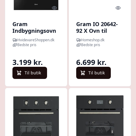
Quick look
Quick l
Gram
Gram IO 20642-
Indbygningsovn
92 X Ovn til
IO18610-90B -
indbygning
HvidevareShoppen.dk
Homeshop.dk
Sort
Bedste pris
Bedste pris
3.199 kr.
6.699 kr.
Til butik
Til butik