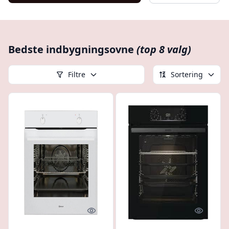
Bedste indbygningsovne
(top 8 valg)
Filtre
Sortering
Quick look
Quick l