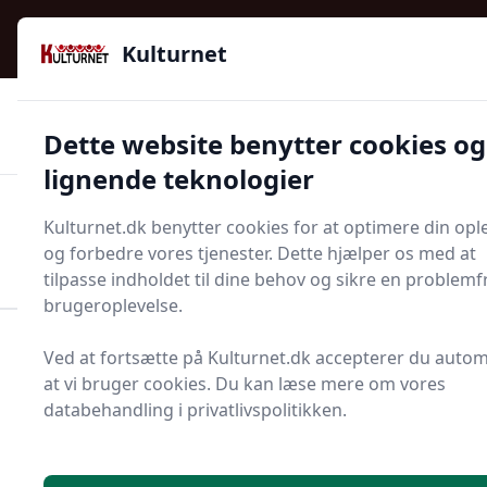
Kulturnet - Alt Det Gode I Livet | Din Kulturguide Siden
e menu
2016
Kulturnet
🌟🌟🌟🌟🌟
🌟
🚚
3.958 produktyper
Hurtig levering
Dette website benytter cookies og
🏷️
👍
97 kategorier
Kun godkendte butikker
lignende teknologier
Men
Kulturnet.dk benytter cookies for at optimere din opl
Start søgning
og forbedre vores tjenester. Dette hjælper os med at
Start søgning
tilpasse indholdet til dine behov og sikre en problemfr
brugeroplevelse.
Forside
Bolig og indretning
Ved at fortsætte på Kulturnet.dk accepterer du autom
Husholdningsapperater
Turbodyse
at vi bruger cookies. Du kan læse mere om vores
databehandling i privatlivspolitikken.
Bedste turbodyser til
dig - 0 gode valg