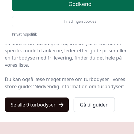
Godkend
På Kulturnet finder du markedets bedste turbodyser.
Vi har udvalgt 0 produkter, så du nemt kan finde det
Tillad ingen cookies
rigtige.
Privatlivspolitik
Så uanset om du vægter høj kvalitet, allerede har en
specifik model i tankerne, leder efter gode priser eller
en turbodyse med fri levering, finder du det hele på
vores liste.
Du kan også læse meget mere om turbodyser i vores
store guide: 'Nødvendig information om turbodyser'
Se alle 0 turbodyser
Gå til guiden