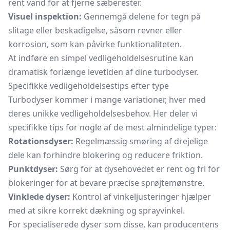
rent vand for at fjerne sæberester.
Visuel inspektion:
Gennemgå delene for tegn på
slitage eller beskadigelse, såsom revner eller
korrosion, som kan påvirke funktionaliteten.
At indføre en simpel vedligeholdelsesrutine kan
dramatisk forlænge levetiden af dine turbodyser.
Specifikke vedligeholdelsestips efter type
Turbodyser kommer i mange variationer, hver med
deres unikke vedligeholdelsesbehov. Her deler vi
specifikke tips for nogle af de mest almindelige typer:
Rotationsdyser:
Regelmæssig smøring af drejelige
dele kan forhindre blokering og reducere friktion.
Punktdyser:
Sørg for at dysehovedet er rent og fri for
blokeringer for at bevare præcise sprøjtemønstre.
Vinklede dyser:
Kontrol af vinkeljusteringer hjælper
med at sikre korrekt dækning og sprayvinkel.
For specialiserede dyser som disse, kan producentens