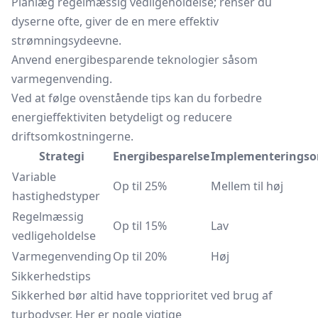
Planlæg regelmæssig vedligeholdelse; renser du
dyserne ofte, giver de en mere effektiv
strømningsydeevne.
Anvend energibesparende teknologier såsom
varmegenvending.
Ved at følge ovenstående tips kan du forbedre
energieffektiviten betydeligt og reducere
driftsomkostningerne.
Strategi
Energibesparelse
Implementerings
Variable
Op til 25%
Mellem til høj
hastighedstyper
Regelmæssig
Op til 15%
Lav
vedligeholdelse
Varmegenvending
Op til 20%
Høj
Sikkerhedstips
Sikkerhed bør altid have topprioritet ved brug af
turbodyser. Her er nogle vigtige