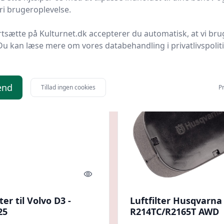
ts
Bedste pris
Anyparts
Bedste pris
i brugeroplevelse.
74 kr.
405,83 kr.
Til butik
Ti
rtsætte på Kulturnet.dk accepterer du automatisk, at vi bru
Du kan læse mere om vores databehandling i privatlivspolit
end
Tillad ingen cookies
Pr
Quick look
lter til Volvo D3 -
Luftfilter Husqvarna
25
R214TC/R2165T AWD