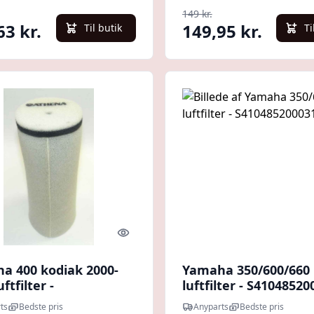
149 kr.
63 kr.
149,95 kr.
Til butik
Ti
Quick look
a 400 kodiak 2000-
Yamaha 350/600/660
ftfilter -
luftfilter - S41048520
85200028
ts
Bedste pris
Anyparts
Bedste pris