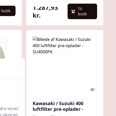
1.287,93
Til
l butik
kr.
butik
Quick look
Quick look
ter -
Kawasaki / Suzuki 400
edre vores
luftfilter pre-oplader -
SU4000PK
g sikre en