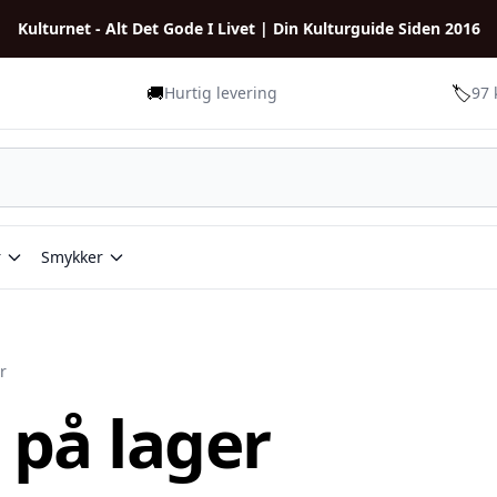
Kulturnet - Alt Det Gode I Livet | Din Kulturguide Siden 2016
🚚
🏷️
Hurtig levering
97 
r
Smykker
er
9 på lager