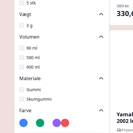
5 stk
389 kr.
330,
Vægt
3 g
Volumen
90 ml
500 ml
600 ml
Materiale
Gummi
Skumgummi
Farve
Yamah
2002 lu
Blå
Brun
Grøn
Hvid
Lilla
Rød
S4104
Anypar