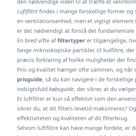
den nødvendige viden til at træffe et velinfor
Luftfiltre
findes i mange forskellige former og 
en ventilationsenhed, men et vigtigt element 
er det nødvendigt at forstå det fundamentale s
En bred vifte af
filtertyper
er tilgængelige, hve
fange mikroskopiske partikler, til kulfiltre, d
præcis forklaring af hvilke muligheder der find
Pris og kvalitet hænger ofte sammen, og når de
prisguide
, så du kan navigere i de forskellig
indsigtsfuld
købsguide
, der sikrer, at du vælge
Et luftfilter er kun så effektivt som den anven
sikrer du, at dit filters levetid maksimeres? O
effektiviteten og kvaliteten af dit filterbrug.
Selvom luftfiltre kan have mange fordele, er d