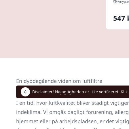
Anypar
547 
En dybdegående viden om luftfiltre
Disclaimer! Nøjagtigheden er ikke verificeret. Klik
I en tid, hvor luftkvalitet bliver stadigt vigtig
indeklima. Vi omgås dagligt forurening, allerg
hjemmet eller på arbejdspladsen, er det vigtigt