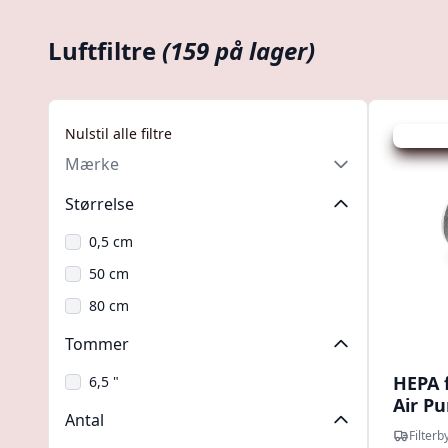
Luftfiltre
(159 på lager)
Nulstil alle filtre
Udsalg -
Mærke
Størrelse
0,5 cm
50 cm
80 cm
Tommer
HEPA f
6,5 "
Air Pu
Antal
Filterb