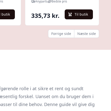
ris
Anyparts
Bedste pris
335,73 kr.
l butik
Til butik
Forrige side
Næste side
afgørende rolle i at sikre et rent og sundt
 væsentlig forskel. Uanset om du bruger dem i
asser til dine behov. Denne guide vil give dig