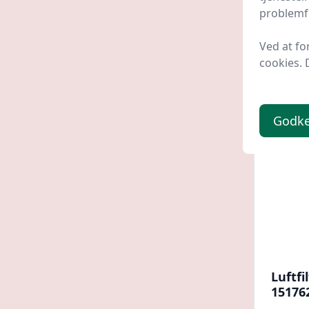
Anypar
problemfr
185,
Ved at fo
cookies. 
Godk
Luftfi
15176