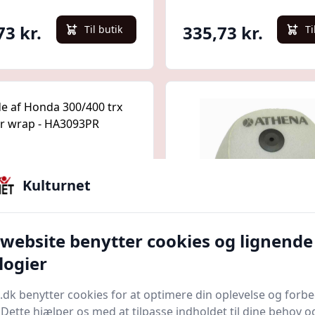
73 kr.
335,73 kr.
Til butik
Ti
Kulturnet
 website benytter cookies og lignende
Quick look
logier
300/400 trx luftfilter
Honda 250/450 luftfil
.dk benytter cookies for at optimere din oplevelse og forb
- HA3093PR
S410210200026
. Dette hjælper os med at tilpasse indholdet til dine behov o