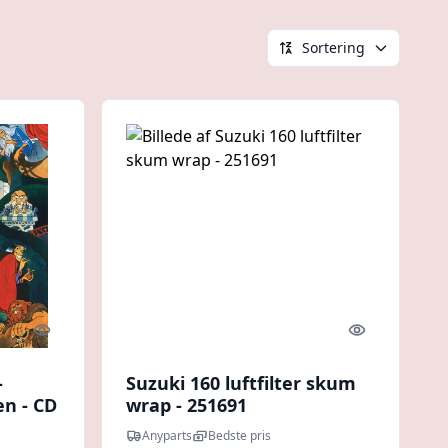
Sortering
Quick look
Quick look
-
Suzuki 160 luftfilter skum
en - CD
wrap - 251691
Anyparts
Bedste pris