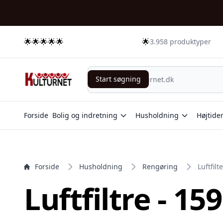
e menu
🌟🌟🌟🌟🌟
🌟
3.958 produktyper
Start søgning
Start søgning
Forside
Bolig og indretning
Husholdning
Højtide
Forside
Husholdning
Rengøring
Luftfilt
Luftfiltre - 15