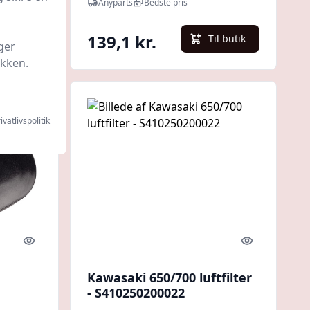
Anyparts
Bedste pris
139,1 kr.
l butik
Til butik
ger
ikken.
ivatlivspolitik
Quick look
Quick look
Kawasaki 650/700 luftfilter
- S410250200022