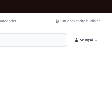
👍
kategorier
Kun godkendte butikker
Se også