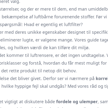
meret valg.
størrelser, og der er mere til dem, end man umiddelba
i bekæmpelse af luftbårne forurenende stoffer. Før v
pørgsmål: Hvad er egentlig et luftfilter?
r med deres unikke egenskaber designet til specifikke 
er eliminerer lugte, er valgene mange. Vores guide ta
es, og hvilken værdi de kan tilføre dit miljø.
t kommer til luftrensere, er det ingen undtagelse. Vi
e prisklasser og forstå, hvordan du får mest muligt 
r det rette produkt til netop dit behov.
delse det bliver givet. Derfor ser vi nærmere på
korre
g hvilke hyppige fejl skal undgås? Med vores råd og tip
et vigtigt at diskutere både
fordele og ulemper
, sam