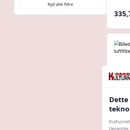
Ryd alle filtre
335,
Dette
tekno
Honda 
Kulturnet
wrap 
tjenester