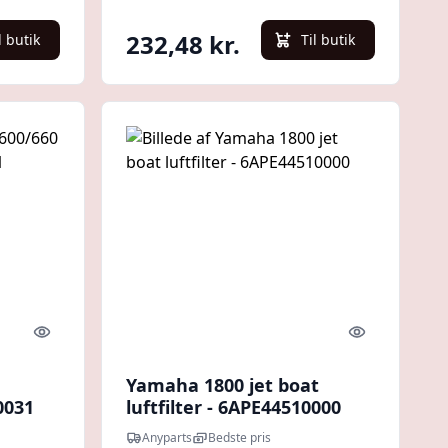
232,48 kr.
l butik
Til butik
Quick look
Quick look
Yamaha 1800 jet boat
0031
luftfilter - 6APE44510000
Anyparts
Bedste pris