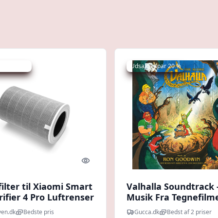
 spar 15 %
Udsalg - spar 20 %
Quick look
ilter til Xiaomi Smart
Valhalla Soundtrack 
rifier 4 Pro Luftrenser
Musik Fra Tegnefilm
yen.dk
Bedste pris
Gucca.dk
Bedst af 2 priser