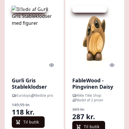
Udsalg - spar 21 %
Udsalg - spar 22 %
Quick look
Quick l
Gurli Gris
FableWood -
Stableklodser
Pingvinen Daisy
med figurer
Pick-me-up (L)
Eurotoys
Bedste pris
Rikki Tikki Shop
Bedst af 2 priser
149,95 kr.
369 kr.
118 kr.
287 kr.
Til butik
Til butik