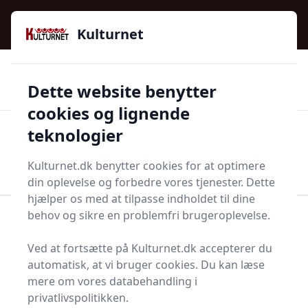
Kulturnet - Alt Det Gode I Livet | Din Kulturguide Siden
e menu
2016
Kulturnet
🌟🌟🌟🌟🌟
🌟
🚚
3.958 produktyper
Hurtig levering
Dette website benytter
🏷️
👍
97 kategorier
Kun godkendte butikker
cookies og lignende
teknologier
Men
Start søgning
Start søgning
Kulturnet.dk benytter cookies for at optimere
din oplevelse og forbedre vores tjenester. Dette
hjælper os med at tilpasse indholdet til dine
behov og sikre en problemfri brugeroplevelse.
Forside
Bolig og indretning
Indretning
Træfigur
Ved at fortsætte på Kulturnet.dk accepterer du
Træfigurer - 85 på lager
automatisk, at vi bruger cookies. Du kan læse
mere om vores databehandling i
privatlivspolitikken.
I denne omfattende guide vil vi tage dig med på en