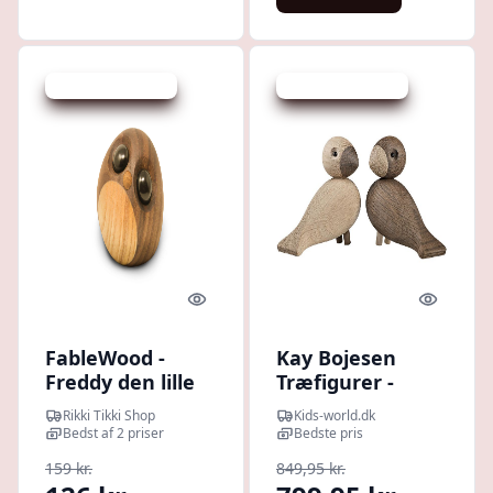
Udsalg - spar 20 %
Udsalg - spar 24 %
Quick look
Quick l
FableWood -
Kay Bojesen
Freddy den lille
Træfigurer -
pingvin Pick-me-
Turtleduer - 9 cm
Rikki Tikki Shop
Kids-world.dk
up (S)
- Eg/Røget Eg
Bedst af 2 priser
Bedste pris
159 kr.
849,95 kr.