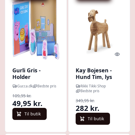
Quick look
Quick l
Gurli Gris -
Kay Bojesen -
Holder
Hund Tim, lys
Fødselsdag - Bog
Gucca.dk
Bedste pris
Rikki Tikki Shop
Med Træfigurer
Bedste pris
109,95 kr.
349,95 kr.
49,95 kr.
282 kr.
Til butik
Til butik