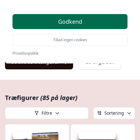
fascinerende rejse gennem træfigurernes verden.
Fra deres oprindelse og historiske anvendelse til
Godkend
moderne teknikker og kreative anvendelser, er denne
guide designet til at være din komplette ressource om
Tillad ingen cookies
emnet.
Privatlivspolitik
Se alle 85 træfigurer
Gå til guiden
Træfigurer
(85 på lager)
Filtre
Sortering
Udsalg - spar 54 %
Udsalg - spar 19 %