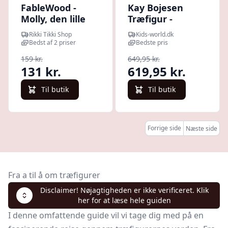
FableWood -
Kay Bojesen
Molly, den lille
Træfigur -
hund Pick-me-up
Sangfugl - 15 cm
Rikki Tikki Shop
Kids-world.dk
(S)
- Love
Bedst af 2 priser
Bedste pris
159 kr.
649,95 kr.
131 kr.
619,95 kr.
Til butik
Til butik
Forrige side
Næste side
Fra a til å om træfigurer
Disclaimer! Nøjagtigheden er ikke verificeret. Klik
her for at læse hele guiden
I denne omfattende guide vil vi tage dig med på en