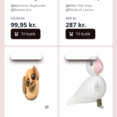
Dinosaurfest
Pick-me-up (L)
Børnenes Boghandel
Rikki Tikki Shop
Bedste pris
Bedst af 2 priser
79,95 kr.
369 kr.
99,95 kr.
287 kr.
Til butik
Til butik
Udsalg - spar 17 %
Udsalg - spar 19 %
Quick look
Quick l