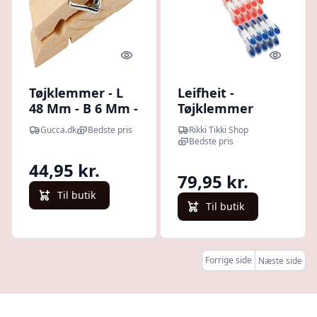
Quick look
Quick l
Tøjklemmer - L
Leifheit -
48 Mm - B 6 Mm -
Tøjklemmer
50 Stk.
Luksus 25stk
Gucca.dk
Bedste pris
Rikki Tikki Shop
Rød/blå
Bedste pris
44,95 kr.
79,95 kr.
Til butik
Til butik
Forrige side
Næste side