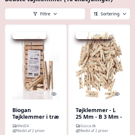
Filtre
Sortering
Udsalg - spar 4 %
Udsalg - spar 32 %
Quick look
Quick l
Biogan
Tøjklemmer - L
Tøjklemmer i træ
25 Mm - B 3 Mm -
- 50 stk.
100 Stk.
Med24
Gucca.dk
Bedst af 2 priser
Bedst af 2 priser