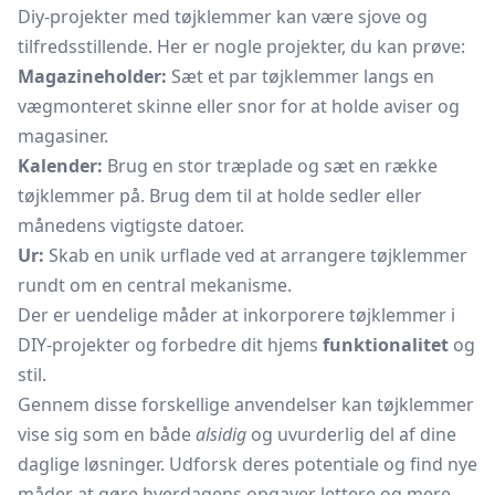
Diy-projekter med tøjklemmer kan være sjove og
tilfredsstillende. Her er nogle projekter, du kan prøve:
Magazineholder:
Sæt et par tøjklemmer langs en
vægmonteret skinne eller snor for at holde aviser og
magasiner.
Kalender:
Brug en stor
træplade
og sæt en række
tøjklemmer på. Brug dem til at holde sedler eller
månedens vigtigste datoer.
Ur:
Skab en unik urflade ved at arrangere tøjklemmer
rundt om en central mekanisme.
Der er uendelige måder at inkorporere tøjklemmer i
DIY-projekter og forbedre dit hjems
funktionalitet
og
stil.
Gennem disse forskellige anvendelser kan tøjklemmer
vise sig som en både
alsidig
og uvurderlig del af dine
daglige løsninger. Udforsk deres potentiale og find nye
måder at gøre hverdagens opgaver lettere og mere