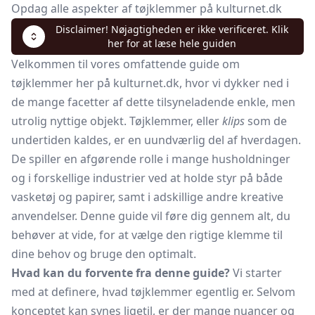
Opdag alle aspekter af tøjklemmer på kulturnet.dk
Disclaimer! Nøjagtigheden er ikke verificeret. Klik
her for at læse hele guiden
Velkommen til vores omfattende guide om
tøjklemmer her på kulturnet.dk, hvor vi dykker ned i
de mange facetter af dette tilsyneladende enkle, men
utrolig nyttige objekt. Tøjklemmer, eller
klips
som de
undertiden kaldes, er en uundværlig del af hverdagen.
De spiller en afgørende rolle i mange husholdninger
og i forskellige industrier ved at holde styr på både
vasketøj og papirer, samt i adskillige andre kreative
anvendelser. Denne guide vil føre dig gennem alt, du
behøver at vide, for at vælge den rigtige klemme til
dine behov og bruge den optimalt.
Hvad kan du forvente fra denne guide?
Vi starter
med at definere, hvad tøjklemmer egentlig er. Selvom
konceptet kan synes ligetil, er der mange nuancer og