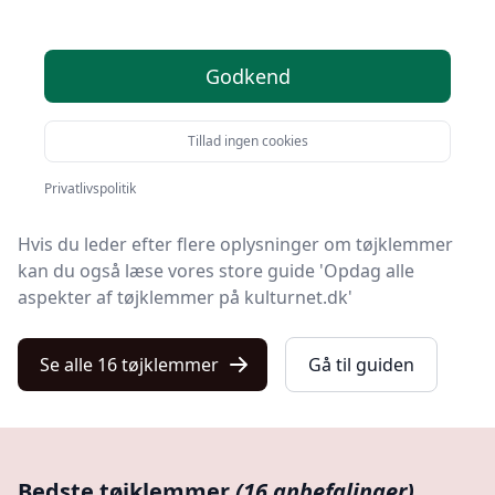
Du er landet på Kulturnet, hvor du finder de bedste
tøjklemmer. Vi har udvalgt 16 produkter til dig!
Godkend
Leder du efter et godt tøjklemme tilbud? Vil du have
gratis fragt? Eller har du allerede en bestemt model i
Tillad ingen cookies
tankerne? Du finder det hele blandt de 16 produkter
på listen her.
Privatlivspolitik
Hvis du leder efter flere oplysninger om tøjklemmer
kan du også læse vores store guide 'Opdag alle
aspekter af tøjklemmer på kulturnet.dk'
Se alle 16 tøjklemmer
Gå til guiden
Bedste tøjklemmer
(16 anbefalinger)