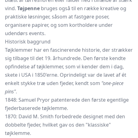
blæst af tørresnoren eller falder ned i tilfælde af stærk
vind.
Tøjpenne
bruges også til en række kreative og
praktiske løsninger, såsom at fastgøre poser,
organisere papirer, og som kortholdere under
udendørs events.
Historisk baggrund
Tøjklemmer har en fascinerende historie, der strækker
sig tilbage til det 19. århundrede. Den første kendte
opfindelse af tøjklemmer, som vi kender dem i dag,
skete i USA i 1850'erne. Oprindeligt var de lavet af ét
enkelt stykke træ uden fjeder, kendt som
"one-piece
pins"
.
1848: Samuel Pryor patenterede den første egentlige
fjederbaserede tøjklemme.
1870: David M. Smith forbedrede designet med den
dobbelte fjeder, hvilket gav os den "klassiske"
tøjklemme.