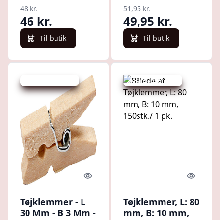
48 kr.
51,95 kr.
46 kr.
49,95 kr.
Til butik
Til butik
Udsalg - spar 19 %
Udsalg - spar 11 %
Quick look
Quick l
Tøjklemmer - L
Tøjklemmer, L: 80
30 Mm - B 3 Mm -
mm, B: 10 mm,