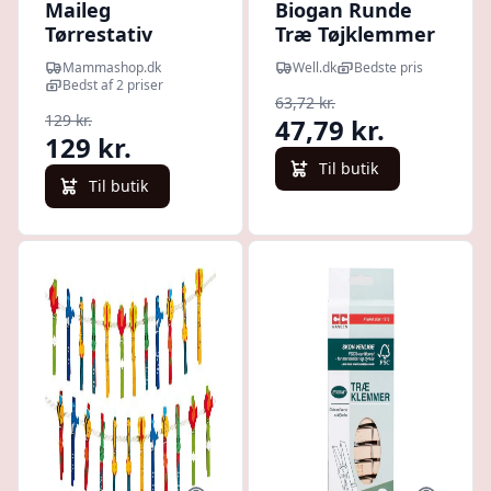
Maileg
Biogan Runde
Tørrestativ
Træ Tøjklemmer
Miniature - Mint
(25 stk)
Mammashop.dk
Well.dk
Bedste pris
Bedst af 2 priser
63,72 kr.
129 kr.
47,79 kr.
129 kr.
Til butik
Til butik