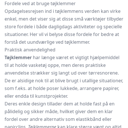
Fordele ved at bruge tøjklemmer
Opdagelsesrejsen ind i tøjklemmens verden kan virke
enkel, men det viser sig at disse små værktøjer tilbyder
store fordele i både dagligdags aktiviteter og specielle
situationer. Her vil vi belyse disse fordele for bedre at
forstå det uundværlige ved tøjklemmer.
Praktisk anvendelighed
Tøjklemmer
har længe været et vigtigt hjælpemiddel
til at holde vasketøj oppe, men deres praktiske
anvendelse strækker sig langt ud over tørresnorene.
De er alsidige nok til at blive brugt i utallige situationer,
som f.eks. at holde poser lukkede, arrangere papirer,
eller endda til kunstprojekter.
Deres enkle design tillader dem at holde fast på en
pålidelig og sikker måde, hvilket giver dem en klar
fordel over andre alternativ som elastikbånd eller
papirclips.
Tøjklemmerne
kan klare større vægt og altid