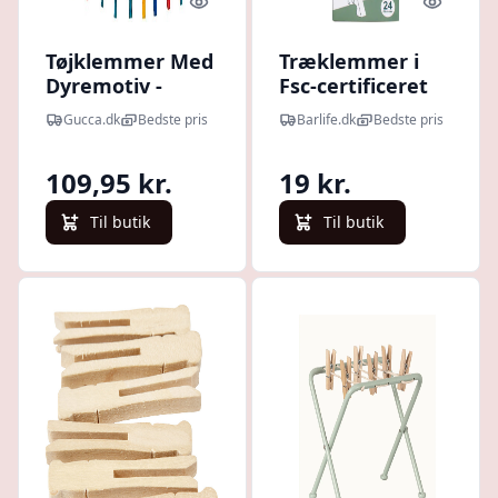
Quick look
Quick l
Tøjklemmer Med
Træklemmer i
Dyremotiv -
Fsc-certificeret
Overraskelse - 6
Træ | Cc Hansen
Gucca.dk
Bedste pris
Barlife.dk
Bedste pris
Stk. - Small Foot
109,95 kr.
19 kr.
Til butik
Til butik