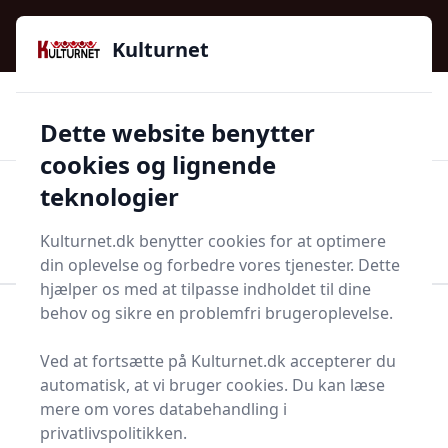
Kulturnet - Alt Det Gode I Livet | Din Kulturguide Siden
e menu
2016
Kulturnet
🌟🌟🌟🌟🌟
🌟
🚚
3.958 produktyper
Hurtig levering
Dette website benytter
🏷️
👍
97 kategorier
Kun godkendte butikker
cookies og lignende
teknologier
Men
Start søgning
Start søgning
Kulturnet.dk benytter cookies for at optimere
din oplevelse og forbedre vores tjenester. Dette
hjælper os med at tilpasse indholdet til dine
behov og sikre en problemfri brugeroplevelse.
Forside
Husholdning
Tøjvask
Tøjklemmer
Ved at fortsætte på Kulturnet.dk accepterer du
Bedste tøjklemmer - 16
automatisk, at vi bruger cookies. Du kan læse
anbefalinger
mere om vores databehandling i
privatlivspolitikken.