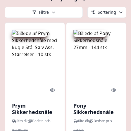
Filtre
Sortering
Udsalg - spar 21 %
Udsalg - spar 7 %
Quick look
Quick l
Prym
Pony
Sikkerhedsnåle
Sikkerhedsnåle
med kugle Stål
27mm - 144 stk
Rito.dk
Bedste pris
Rito.dk
Bedste pris
Sølv Ass.
37,95 kr.
54 kr.