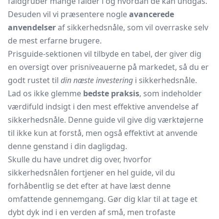
faldgruber mange falder i og hvordan de kan undgås.
Desuden vil vi præsentere nogle
avancerede
anvendelser
af sikkerhedsnåle, som vil overraske selv
de mest erfarne brugere.
Prisguide-sektionen vil tilbyde en tabel, der giver dig
en oversigt over prisniveauerne på markedet, så du er
godt rustet til
din næste investering
i sikkerhedsnåle.
Lad os ikke glemme
bedste praksis
, som indeholder
værdifuld indsigt i den mest effektive anvendelse af
sikkerhedsnåle. Denne guide vil give dig værktøjerne
til ikke kun at forstå, men også effektivt at anvende
denne genstand i din dagligdag.
Skulle du have undret dig over, hvorfor
sikkerhedsnålen fortjener en hel guide, vil du
forhåbentlig se det efter at have læst denne
omfattende gennemgang. Gør dig klar til at tage et
dybt dyk ind i en verden af små, men trofaste