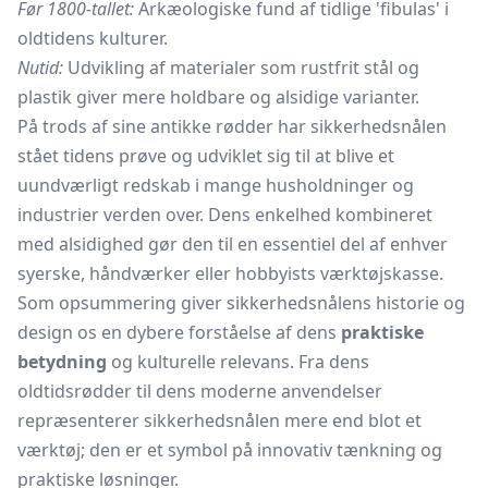
Før 1800-tallet:
Arkæologiske fund af tidlige 'fibulas' i
oldtidens kulturer.
Nutid:
Udvikling af materialer som rustfrit stål og
plastik giver mere holdbare og alsidige varianter.
På trods af sine antikke rødder har sikkerhedsnålen
stået tidens prøve og udviklet sig til at blive et
uundværligt redskab i mange husholdninger og
industrier verden over. Dens enkelhed kombineret
med alsidighed gør den til en essentiel del af enhver
syerske, håndværker eller hobbyists værktøjskasse.
Som opsummering giver sikkerhedsnålens historie og
design os en dybere forståelse af dens
praktiske
betydning
og kulturelle relevans. Fra dens
oldtidsrødder til dens moderne anvendelser
repræsenterer sikkerhedsnålen mere end blot et
værktøj; den er et symbol på innovativ tænkning og
praktiske løsninger.