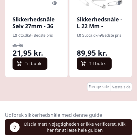
Quick look
Quick l
Sikkerhedsnåle
Sikkerhedsnåle -
Sølv 27mm - 36
L 22 Mm -
stk
Tykkelse 0,6 Mm
Rito.dk
Bedste pris
Gucca.dk
Bedste pris
- Sølv - 500 Stk.
25 kr.
21,95 kr.
89,95 kr.
Til butik
Til butik
Forrige side
Næste side
Udforsk sikkerhedsnåle med denne guide
Disclaimer! Nøjagtigheden er ikke verificeret. Klik
her for at læse hele guiden