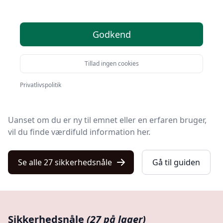
Velkommen til denne definitive guide om
Godkend
sikkerhedsnåle, et værktøj der, på trods af sin
beskedne størrelse, har en enorm
anvendelsesmulighed.
Tillad ingen cookies
I denne guide tager vi dig med på en rejse gennem de
Privatlivspolitik
mange facetter af sikkerhedsnålens verden.
Uanset om du er ny til emnet eller en erfaren bruger,
vil du finde værdifuld information her.
Se alle 27 sikkerhedsnåle
Gå til guiden
Sikkerhedsnåle
(27 på lager)