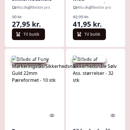
51mm - 4 stk
Sikkerhedslås
Rito.dk
Bedste pris
Rito.dk
Bedste pris
56mm - 4 stk
30 kr.
42,95 kr.
27,95 kr.
41,95 kr.
Til butik
Til butik
Udsalg - spar 59 %
Udsalg - spar 4 %
Quick look
Quick l