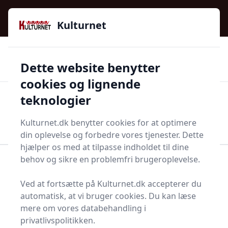
Kulturnet - Alt Det Gode I Livet | Din Kulturguide Siden
e menu
2016
Kulturnet
🌟🌟🌟🌟🌟
🌟
🚚
3.958 produktyper
Hurtig levering
Dette website benytter
🏷️
👍
97 kategorier
Kun godkendte butikker
cookies og lignende
teknologier
Men
Start søgning
Start søgning
Kulturnet.dk benytter cookies for at optimere
din oplevelse og forbedre vores tjenester. Dette
hjælper os med at tilpasse indholdet til dine
behov og sikre en problemfri brugeroplevelse.
Forside
Bolig og indretning
Alarmer og sikkerhed
Sikkerhedsnål
Ved at fortsætte på Kulturnet.dk accepterer du
Sikkerhedsnåle - 27 på
automatisk, at vi bruger cookies. Du kan læse
mere om vores databehandling i
lager
privatlivspolitikken.