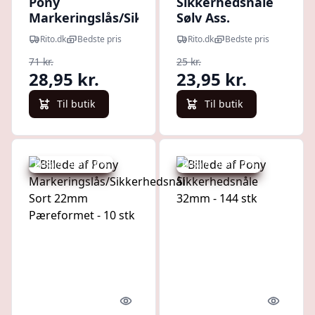
Pony
Sikkerhedsnåle
Markeringslås/Sikkerhedsnål
Sølv Ass.
Guld 22mm Pæreformet - 10
størrelser - 32
Rito.dk
Bedste pris
Rito.dk
Bedste pris
stk
stk
71 kr.
25 kr.
28,95 kr.
23,95 kr.
Til butik
Til butik
Udsalg - spar 59 %
Udsalg - spar 10 %
Quick look
Quick l