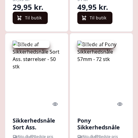
Størrelser - 10
29,95 kr.
49,95 kr.
stk
Til butik
Til butik
Udsalg - spar 11 %
Udsalg - spar 11 %
Quick look
Quick l
Sikkerhedsnåle
Pony
Sort Ass.
Sikkerhedsnåle
størrelser - 50
57mm - 72 stk
Rito.dk
Bedste pris
Rito.dk
Bedste pris