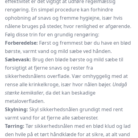
effektivitet er det vigtigt at udføre regelmæssig
rengøring. En simpel procedure kan forhindre
ophobning af snavs og fremme hygiejne, især hvis
nålene bruges på steder, hvor renlighed er afgørende.
Følg disse trin for en grundig rengøring:
Forberedelse:
Først og fremmest bør du have en blød
børste, varmt vand og mild sæbe ved hånden.
Sæbevask:
Brug den bløde børste og mild sæbe til
forsigtigt at fjerne snavs og rester fra
sikkerhedsnålens overflade. Vær omhyggelig med at
rense alle krinkelkroge, især hvor nålen bøjer.
Undgå
stærke kemikalier
, da det kan beskadige
metaloverfladen.
Skylning:
Skyl sikkerhedsnålen grundigt med rent
varmt vand for at fjerne alle sæberester.
Tørring:
Tør sikkerhedsnålen med en blød klud og lad
den hvile på et tørt håndklæde for at sikre, at alt vand