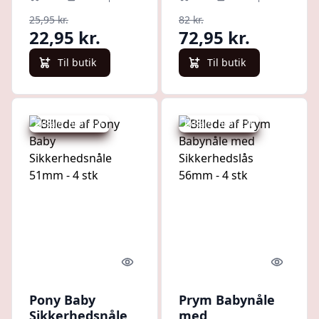
stk
25,95 kr.
82 kr.
22,95 kr.
72,95 kr.
Til butik
Til butik
Udsalg - spar 6 %
Udsalg - spar 2 %
Quick look
Quick l
Pony Baby
Prym Babynåle
Sikkerhedsnåle
med