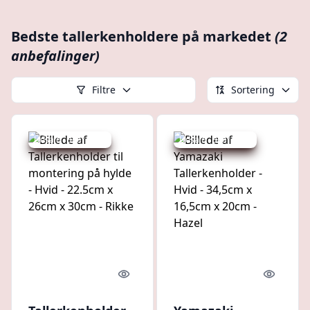
Bedste tallerkenholdere på markedet
(2
anbefalinger)
Filtre
Sortering
Udsalg - spar 27 %
Udsalg - spar 17 %
Quick look
Quick l