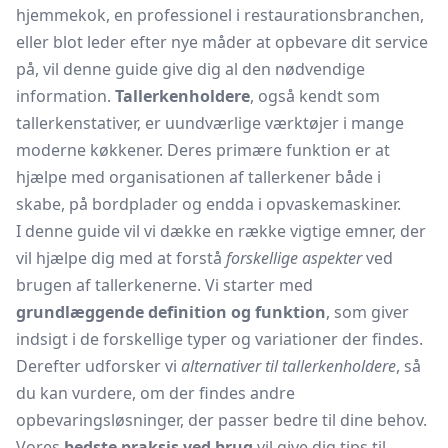
hjemmekok, en professionel i restaurationsbranchen,
eller blot leder efter nye måder at opbevare dit service
på, vil denne guide give dig al den nødvendige
information.
Tallerkenholdere
, også kendt som
tallerkenstativer, er uundværlige værktøjer i mange
moderne køkkener. Deres primære funktion er at
hjælpe med organisationen af tallerkener både i
skabe, på bordplader og endda i opvaskemaskiner.
I denne guide vil vi dække en række vigtige emner, der
vil hjælpe dig med at forstå
forskellige aspekter
ved
brugen af tallerkenerne. Vi starter med
grundlæggende definition og funktion
, som giver
indsigt i de forskellige typer og variationer der findes.
Derefter udforsker vi
alternativer til tallerkenholdere
, så
du kan vurdere, om der findes andre
opbevaringsløsninger, der passer bedre til dine behov.
Vores
bedste praksis ved brug
vil give dig tips til,