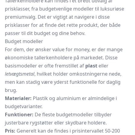
Tallerkenholdere kan findes i et bredt udvalg af
prisklasser, fra budgetvenlige modeller til luksuriøse
premiumvalg. Det er vigtigt at navigere i disse
prisklasser for at finde det rette produkt, der både
passer til dit budget og dine behov.
Budget modeller
For dem, der ønsker value for money, er der mange
økonomiske tallerkenholdere på markedet. Disse
basismodeller er ofte fremstillet af
plast
eller
letvægtsmetal
, hvilket holder omkostningerne nede,
men kan stadig være yderst funktionelle for daglig
brug.
Materialer:
Plastik og aluminium er almindelige i
budgetvarianter.
Funktioner:
De fleste budgetmodeller tilbyder
justerbare
rygstøtter
eller skydbare holdere.
Pris:
Generelt kan de findes i prisintervallet 50-200