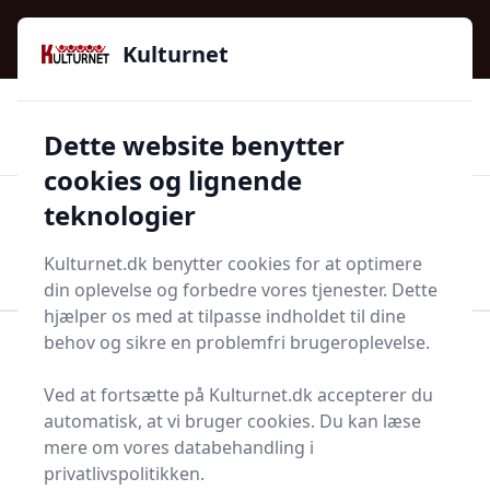
Kulturnet - Alt Det Gode I Livet | Din Kulturguide Siden
e menu
2016
Kulturnet
🌟🌟🌟🌟🌟
🌟
🚚
3.958 produktyper
Hurtig levering
Dette website benytter
🏷️
👍
97 kategorier
Kun godkendte butikker
cookies og lignende
teknologier
Men
Start søgning
Start søgning
Kulturnet.dk benytter cookies for at optimere
din oplevelse og forbedre vores tjenester. Dette
hjælper os med at tilpasse indholdet til dine
behov og sikre en problemfri brugeroplevelse.
Forside
Bolig og indretning
Køkken og spisestue
Køkkenmøbler
Tallerkenholder
Ved at fortsætte på Kulturnet.dk accepterer du
Bedste tallerkenholdere
automatisk, at vi bruger cookies. Du kan læse
mere om vores databehandling i
på markedet - 2
privatlivspolitikken.