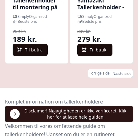
Tallerkenholder
Yamazaki
til montering på
Tallerkenholder -
hylde - Hvid -
Hvid - 34,5cm x
SimplyOrganized
SimplyOrganized
22.5cm x 26cm x
16,5cm x 20cm -
Bedste pris
Bedste pris
30cm - Rikke
Hazel
259 kr.
339 kr.
189 kr.
279 kr.
Til butik
Til butik
Forrige side
Næste side
Komplet information om tallerkenholdere
Disclaimer! Nøjagtigheden er ikke verificeret. Klik
her for at læse hele guiden
Velkommen til vores omfattende guide om
tallerkenholdere! Uanset om du er en rutineret