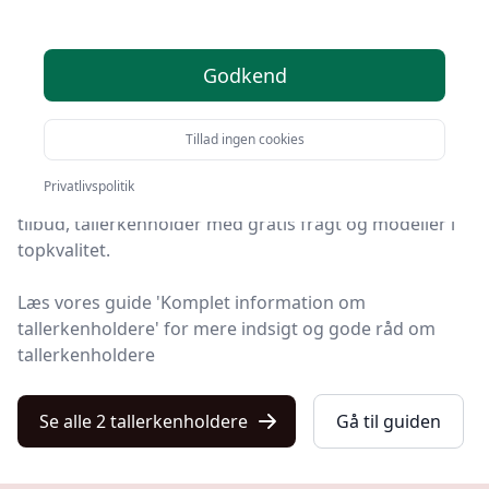
anbefalinger
Godkend
Velkommen til Kulturnet! Vi har gjort arbejdet for dig
og udvalgt 2 af de bedste tallerkenholdere på
Tillad ingen cookies
markedet.
Privatlivspolitik
Blandt de 2 udvalgte produkter finder du både skarpe
tilbud, tallerkenholder med gratis fragt og modeller i
topkvalitet.
Læs vores guide 'Komplet information om
tallerkenholdere' for mere indsigt og gode råd om
tallerkenholdere
Se alle 2 tallerkenholdere
Gå til guiden