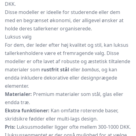
DKK.
Disse modeller er ideelle for studerende eller dem
med en begrænset økonomi, der alligevel ønsker at
holde deres tallerkener organiserede.
Luksus valg
For dem, der leder efter høj kvalitet og stil, kan luksus
tallerkenholdere være et fremragende valg. Disse
modeller er ofte lavet af robuste og æstetisk tiltalende
materialer som
rustfrit stål
eller
bambus
, og kan
endda inkludere dekorative eller designprægede
elementer.
Materialer:
Premium materialer som stål, glas eller
endda træ.
Ekstra funktioner:
Kan omfatte roterende baser,
skridsikre fødder eller multi-lags design.
Pris:
Luksusmodeller ligger ofte mellem 300-1000 DKK.
I luksussegmentet er der også mulighed for at vælge