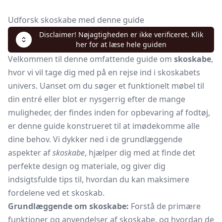
Udforsk skoskabe med denne guide
Disclaimer! Nøjagtigheden er ikke verificeret. Klik
her for at læse hele guiden
Velkommen til denne omfattende guide om
skoskabe
,
hvor vi vil tage dig med på en rejse ind i skoskabets
univers. Uanset om du søger et funktionelt møbel til
din entré eller blot er nysgerrig efter de mange
muligheder, der findes inden for opbevaring af fodtøj,
er denne guide konstrueret til at imødekomme alle
dine behov. Vi dykker ned i de grundlæggende
aspekter af
skoskabe
, hjælper dig med at finde det
perfekte design og materiale, og giver dig
indsigtsfulde tips til, hvordan du kan maksimere
fordelene ved et skoskab.
Grundlæggende om skoskabe:
Forstå de primære
funktioner og anvendelser af skoskabe, og hvordan de