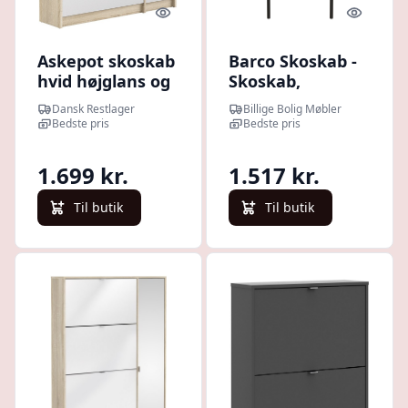
Quick look
Quick l
Askepot skoskab
Barco Skoskab -
hvid højglans og
Skoskab,
ege look med 3
Egetræslook
Dansk Restlager
Billige Bolig Møbler
vippelåger til 18
62X26X118 Cm
Bedste pris
Bedste pris
par sko og 1 skab
.
1.699 kr.
1.517 kr.
Til butik
Til butik