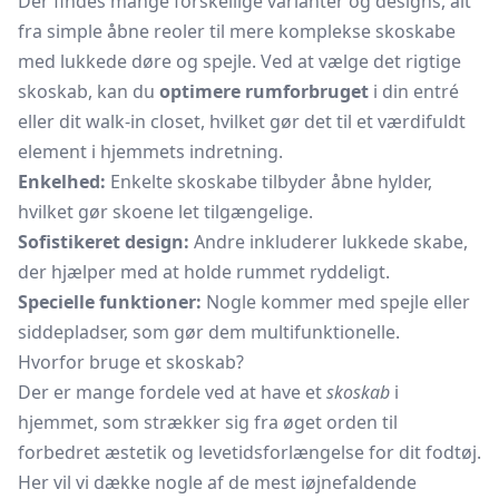
Der findes mange forskellige varianter og designs, alt
fra simple åbne
reoler
til mere komplekse skoskabe
med lukkede døre og spejle. Ved at vælge det rigtige
skoskab, kan du
optimere rumforbruget
i din entré
eller dit walk-in closet, hvilket gør det til et værdifuldt
element i hjemmets indretning.
Enkelhed:
Enkelte skoskabe tilbyder åbne hylder,
hvilket gør skoene let tilgængelige.
Sofistikeret design:
Andre inkluderer lukkede skabe,
der hjælper med at holde rummet ryddeligt.
Specielle funktioner:
Nogle kommer med spejle eller
siddepladser, som gør dem multifunktionelle.
Hvorfor bruge et skoskab?
Der er mange fordele ved at have et
skoskab
i
hjemmet, som strækker sig fra øget orden til
forbedret æstetik og levetidsforlængelse for dit fodtøj.
Her vil vi dække nogle af de mest iøjnefaldende