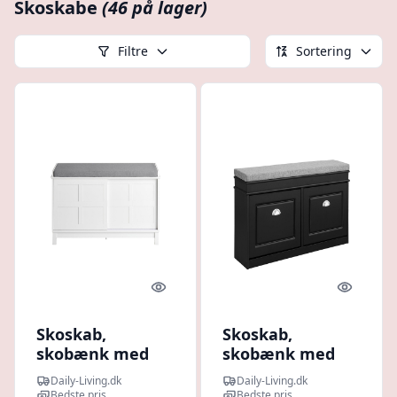
Skoskabe
(46 på lager)
Filtre
Sortering
Quick look
Quick l
Skoskab,
Skoskab,
skobænk med
skobænk med
skydedøre,
hynde,
Daily-Living.dk
Daily-Living.dk
entrebænk, hvid
entrebænk, sort
Bedste pris
Bedste pris