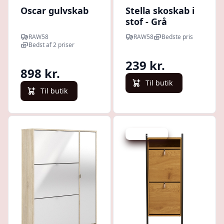
Oscar gulvskab
Stella skoskab i
stof - Grå
RAW58
RAW58
Bedste pris
Bedst af 2 priser
239 kr.
898 kr.
Til butik
Til butik
Spar -518 kr.