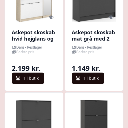
Quick look
Quick l
Askepot skoskab
Askepot skoskab
hvid højglans og
mat grå med 2
ege look med 4
vippelåger og
Dansk Restlager
Dansk Restlager
vippelåger til 24
plads til 12 par
Bedste pris
Bedste pris
par sko og 1 skab
sko.
med spejllåge.
2.199 kr.
1.149 kr.
Til butik
Til butik