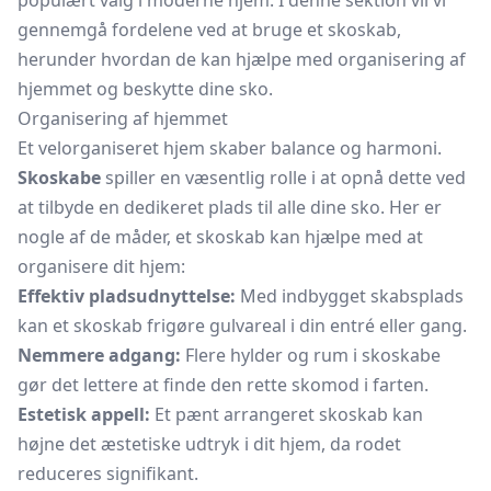
populært valg i moderne hjem. I denne sektion vil vi
gennemgå fordelene ved at bruge et skoskab,
herunder hvordan de kan hjælpe med organisering af
hjemmet og beskytte dine sko.
Organisering af hjemmet
Et velorganiseret hjem skaber balance og harmoni.
Skoskabe
spiller en væsentlig rolle i at opnå dette ved
at tilbyde en dedikeret plads til alle dine sko. Her er
nogle af de måder, et skoskab kan hjælpe med at
organisere dit hjem:
Effektiv pladsudnyttelse:
Med indbygget skabsplads
kan et skoskab frigøre gulvareal i din entré eller gang.
Nemmere adgang:
Flere hylder og rum i skoskabe
gør det lettere at finde den rette skomod i farten.
Estetisk appell:
Et pænt arrangeret skoskab kan
højne det æstetiske udtryk i dit hjem, da rodet
reduceres signifikant.