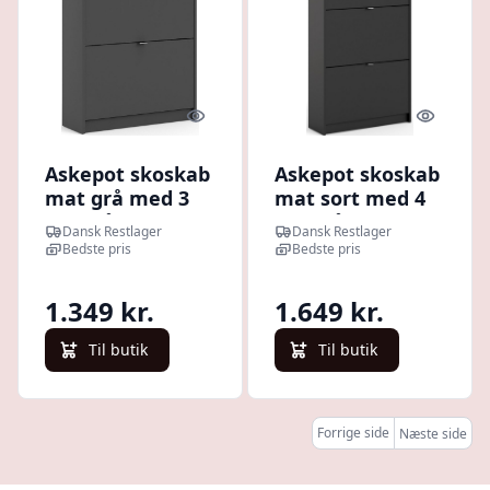
Quick look
Quick l
Askepot skoskab
Askepot skoskab
mat grå med 3
mat sort med 4
vippelåger og
vippelåger og
Dansk Restlager
Dansk Restlager
plads til 18 par
plads til 24 par
Bedste pris
Bedste pris
sko.
sko.
1.349 kr.
1.649 kr.
Til butik
Til butik
Forrige side
Næste side