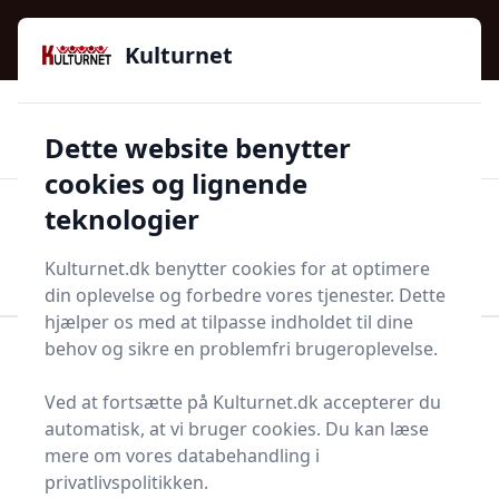
Kulturnet - Alt Det Gode I Livet | Din Kulturguide Siden
e menu
2016
Kulturnet
🌟🌟🌟🌟🌟
🌟
🚚
3.958 produktyper
Hurtig levering
Dette website benytter
🏷️
👍
97 kategorier
Kun godkendte butikker
cookies og lignende
teknologier
Men
Start søgning
Start søgning
Kulturnet.dk benytter cookies for at optimere
din oplevelse og forbedre vores tjenester. Dette
hjælper os med at tilpasse indholdet til dine
behov og sikre en problemfri brugeroplevelse.
Forside
Bolig og indretning
Entré
Skoskab
Ved at fortsætte på Kulturnet.dk accepterer du
Skoskabe - 46 på lager
automatisk, at vi bruger cookies. Du kan læse
mere om vores databehandling i
privatlivspolitikken.
Velkommen til denne omfattende guide om
skoskabe
,