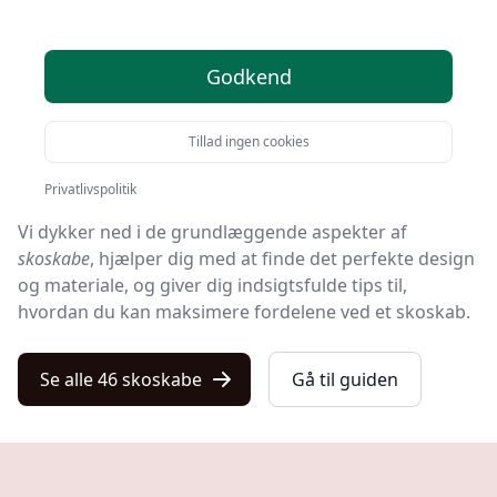
hvor vi vil tage dig med på en rejse ind i skoskabets
univers.
Godkend
Uanset om du søger et funktionelt møbel til din entré
eller blot er nysgerrig efter de mange muligheder, der
Tillad ingen cookies
findes inden for opbevaring af fodtøj, er denne guide
konstrueret til at imødekomme alle dine behov.
Privatlivspolitik
Vi dykker ned i de grundlæggende aspekter af
skoskabe
, hjælper dig med at finde det perfekte design
og materiale, og giver dig indsigtsfulde tips til,
hvordan du kan maksimere fordelene ved et skoskab.
Se alle 46 skoskabe
Gå til guiden