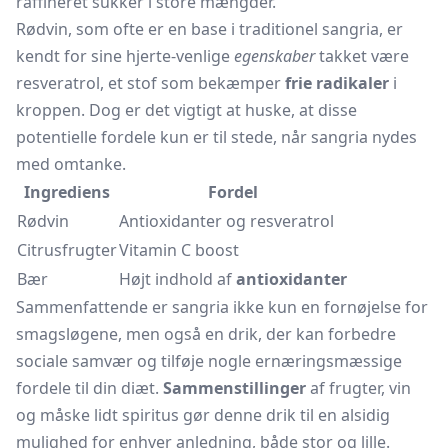
raffineret sukker i store mængder.
Rødvin, som ofte er en base i traditionel sangria, er
kendt for sine hjerte-venlige
egenskaber
takket være
resveratrol, et stof som bekæmper
frie radikaler
i
kroppen. Dog er det vigtigt at huske, at disse
potentielle fordele kun er til stede, når sangria nydes
med omtanke.
Ingrediens
Fordel
Rødvin
Antioxidanter og resveratrol
Citrusfrugter
Vitamin C boost
Bær
Højt indhold af
antioxidanter
Sammenfattende er sangria ikke kun en fornøjelse for
smagsløgene, men også en drik, der kan forbedre
sociale samvær og tilføje nogle ernæringsmæssige
fordele til din diæt.
Sammenstillinger
af frugter, vin
og måske lidt spiritus gør denne drik til en alsidig
mulighed for enhver anledning, både stor og lille.