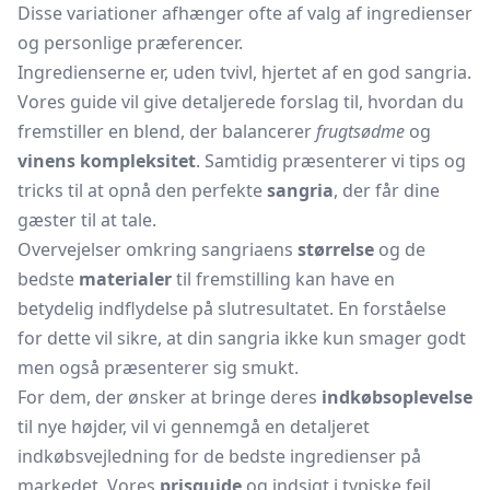
Disse variationer afhænger ofte af valg af ingredienser
og personlige præferencer.
Ingredienserne er, uden tvivl, hjertet af en god sangria.
Vores guide vil give detaljerede forslag til, hvordan du
fremstiller en blend, der balancerer
frugtsødme
og
vinens kompleksitet
. Samtidig præsenterer vi tips og
tricks til at opnå den perfekte
sangria
, der får dine
gæster til at tale.
Overvejelser omkring sangriaens
størrelse
og de
bedste
materialer
til fremstilling kan have en
betydelig indflydelse på slutresultatet. En forståelse
for dette vil sikre, at din sangria ikke kun smager godt
men også præsenterer sig smukt.
For dem, der ønsker at bringe deres
indkøbsoplevelse
til nye højder, vil vi gennemgå en detaljeret
indkøbsvejledning for de bedste ingredienser på
markedet. Vores
prisguide
og indsigt i typiske fejl