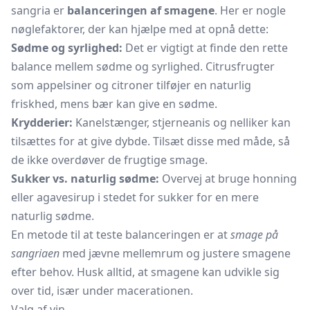
sangria er
balanceringen af smagene
. Her er nogle
nøglefaktorer, der kan hjælpe med at opnå dette:
Sødme og syrlighed:
Det er vigtigt at finde den rette
balance mellem sødme og syrlighed. Citrusfrugter
som appelsiner og citroner tilføjer en naturlig
friskhed, mens bær kan give en sødme.
Krydderier:
Kanelstænger, stjerneanis og nelliker kan
tilsættes for at give dybde. Tilsæt disse med måde, så
de ikke overdøver de frugtige smage.
Sukker vs. naturlig sødme:
Overvej at bruge honning
eller agavesirup i stedet for sukker for en mere
naturlig sødme.
En metode til at teste balanceringen er at
smage på
sangriaen
med jævne mellemrum og justere smagene
efter behov. Husk alltid, at smagene kan udvikle sig
over tid, især under macerationen.
Valg af vin