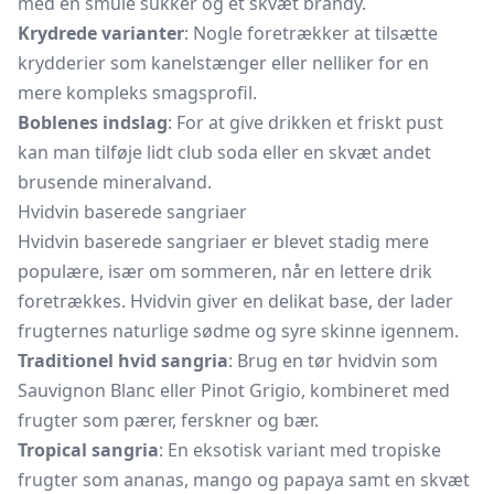
med en smule sukker og et skvæt brandy.
Krydrede varianter
: Nogle foretrækker at tilsætte
krydderier som kanelstænger eller nelliker for en
mere kompleks smagsprofil.
Boblenes indslag
: For at give drikken et friskt pust
kan man tilføje lidt club soda eller en skvæt andet
brusende mineralvand.
Hvidvin baserede sangriaer
Hvidvin baserede sangriaer er blevet stadig mere
populære, især om sommeren, når en lettere drik
foretrækkes. Hvidvin giver en delikat base, der lader
frugternes naturlige sødme og syre skinne igennem.
Traditionel hvid sangria
: Brug en tør hvidvin som
Sauvignon Blanc eller Pinot Grigio, kombineret med
frugter som pærer, ferskner og bær.
Tropical sangria
: En eksotisk variant med tropiske
frugter som ananas, mango og papaya samt en skvæt