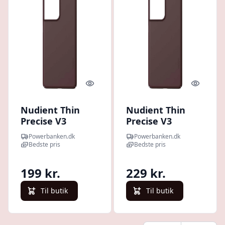
Quick look
Quick l
Nudient Thin
Nudient Thin
Precise V3
Precise V3
Samsung Galaxy
Samsung Galaxy
Powerbanken.dk
Powerbanken.dk
S21 Ultra Cover,
S22 Ultra Cover,
Bedste pris
Bedste pris
Sangria Red
Sangria Red
199 kr.
229 kr.
Til butik
Til butik