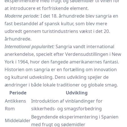
eksperimentere med frugt og sødemidler til vinen for
at introducere et forfriskende element.
Moderne periode:
I det 18. århundrede blev sangria en
fast bestanddel af spansk kultur, som blev mere
udbredt gennem turistindustriens vækst i det 20.
århundrede.
International popularitet:
Sangria vandt international
anerkendelse, specielt efter Verdensudstillingen i New
York i 1964, hvor den fangede amerikanernes fantasi.
Historien om sangria er en fortælling om innovation
og kulturel udveksling. Dens udvikling spejler de
ændringer i både lokale traditioner og globale smag.
Periode
Udvikling
Antikkens
Introduktion af vinblandinger for
Rom
sikkerheds- og smagsforbedring
Begyndende eksperimentering i Spanien
Middelalder
med frugt og sødemidler