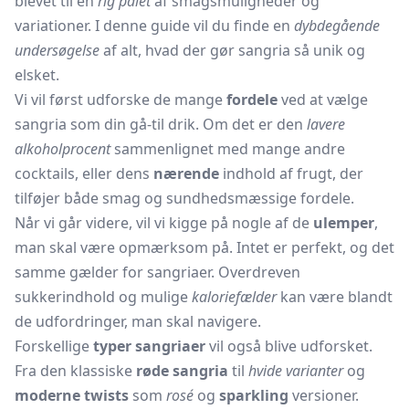
blevet til en
rig palet
af smagsmuligheder og
variationer. I denne guide vil du finde en
dybdegående
undersøgelse
af alt, hvad der gør sangria så unik og
elsket.
Vi vil først udforske de mange
fordele
ved at vælge
sangria som din gå-til drik. Om det er den
lavere
alkoholprocent
sammenlignet med mange andre
cocktails, eller dens
nærende
indhold af frugt, der
tilføjer både smag og sundhedsmæssige fordele.
Når vi går videre, vil vi kigge på nogle af de
ulemper
,
man skal være opmærksom på. Intet er perfekt, og det
samme gælder for sangriaer. Overdreven
sukkerindhold og mulige
kaloriefælder
kan være blandt
de udfordringer, man skal navigere.
Forskellige
typer sangriaer
vil også blive udforsket.
Fra den klassiske
røde sangria
til
hvide varianter
og
moderne twists
som
rosé
og
sparkling
versioner.