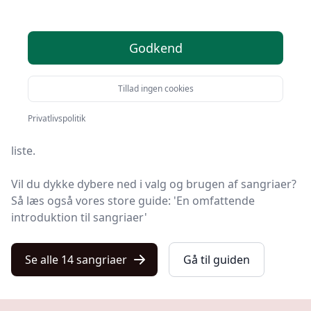
Du er kommet til det rette sted! På Kulturnet har vi
Godkend
udvalgt 14 af de bedste sangriaer, så du får det
optimale køb.
Tillad ingen cookies
Så uanset om du vægter høj kvalitet, allerede har en
specifik model i tankerne, leder efter gode priser eller
Privatlivspolitik
en sangria med fri levering, finder du det hele på vores
liste.
Vil du dykke dybere ned i valg og brugen af sangriaer?
Så læs også vores store guide: 'En omfattende
introduktion til sangriaer'
Se alle 14 sangriaer
Gå til guiden