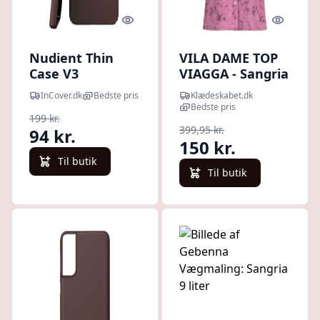
Quick look
Quick l
Nudient Thin
VILA DAME TOP
Case V3
VIAGGA - Sangria
Samsung Galaxy
Sunset
InCover.dk
Bedste pris
Klædeskabet.dk
S22+ (Plus)
JACQUARD
Bedste pris
199 kr.
Bagside Cover -
399,95 kr.
94 kr.
Sangria red
150 kr.
Til butik
Til butik