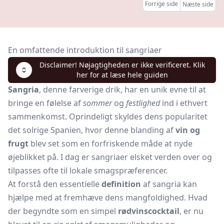
Forrige side
Næste side
En omfattende introduktion til sangriaer
Disclaimer! Nøjagtigheden er ikke verificeret. Klik
her for at læse hele guiden
Sangria
, denne farverige drik, har en unik evne til at
bringe en følelse af
sommer
og
festlighed
ind i ethvert
sammenkomst. Oprindeligt skyldes dens popularitet
det solrige Spanien, hvor denne blanding af
vin og
frugt
blev set som en forfriskende måde at nyde
øjeblikket på. I dag er sangriaer elsket verden over og
tilpasses ofte til lokale smagspræferencer.
At forstå den essentielle
definition
af sangria kan
hjælpe med at fremhæve dens mangfoldighed. Hvad
der begyndte som en simpel
rødvinscocktail
, er nu