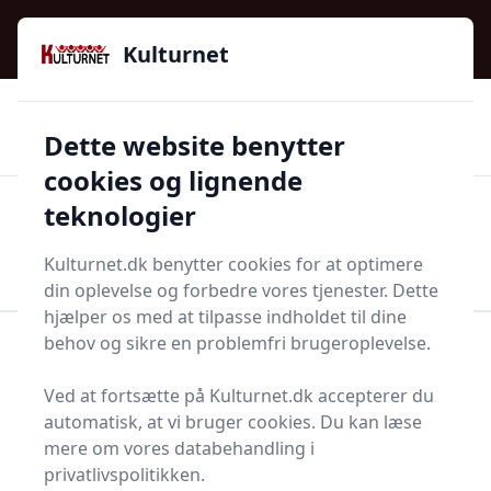
Kulturnet - Alt Det Gode I Livet | Din Kulturguide Siden
e menu
2016
Kulturnet
🌟🌟🌟🌟🌟
🌟
🚚
3.958 produktyper
Hurtig levering
Dette website benytter
🏷️
👍
97 kategorier
Kun godkendte butikker
cookies og lignende
teknologier
Men
Start søgning
Start søgning
Kulturnet.dk benytter cookies for at optimere
din oplevelse og forbedre vores tjenester. Dette
hjælper os med at tilpasse indholdet til dine
behov og sikre en problemfri brugeroplevelse.
Forside
Husholdning
Mad og drikke
Spiritus og vin
Sangria
Ved at fortsætte på Kulturnet.dk accepterer du
Topliste over de 14
automatisk, at vi bruger cookies. Du kan læse
mere om vores databehandling i
bedste sangriaer i 2025
privatlivspolitikken.