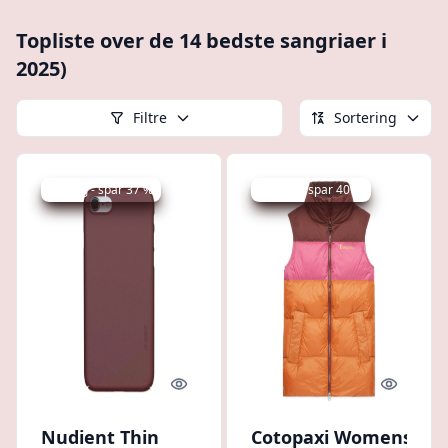
Topliste over de 14 bedste sangriaer i
2025)
Filtre
Sortering
Udsalg - spar 37 %
Udsalg - spar 40 %
Quick look
Quick l
Nudient Thin
Cotopaxi Womens