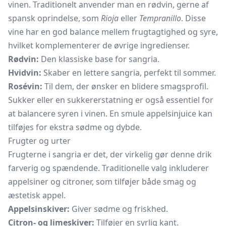
vinen. Traditionelt anvender man en rødvin, gerne af
spansk oprindelse, som
Rioja
eller
Tempranillo
. Disse
vine har en god balance mellem frugtagtighed og syre,
hvilket komplementerer de øvrige ingredienser.
Rødvin:
Den klassiske base for sangria.
Hvidvin:
Skaber en lettere sangria, perfekt til sommer.
Rosévin:
Til dem, der ønsker en blidere smagsprofil.
Sukker eller en sukkererstatning er også essentiel for
at balancere syren i vinen. En smule appelsinjuice kan
tilføjes for ekstra sødme og dybde.
Frugter og urter
Frugterne i sangria er det, der virkelig gør denne drik
farverig og spændende. Traditionelle valg inkluderer
appelsiner og citroner, som tilføjer både smag og
æstetisk appel.
Appelsinskiver:
Giver sødme og friskhed.
Citron- og limeskiver:
Tilføjer en syrlig kant.