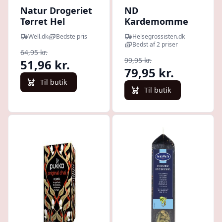
Natur Drogeriet
ND
Tørret Hel
Kardemomme
Kardemomme
Stødt 50 g.
Well.dk
Bedste pris
Helsegrossisten.dk
(25 g)
Bedst af 2 priser
64,95 kr.
99,95 kr.
51,96 kr.
79,95 kr.
Til butik
Til butik