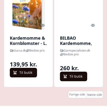
Quick look
Quick l
Kardemomme &
BILBAO
Kornblomster - L.
Kardemomme,
Sherman - Bog
650 g
Gucca.dk
Bedste pris
Garnspecialisten.dk
Bedste pris
139,95 kr.
260 kr.
Til butik
Til butik
Forrige side
Næste side