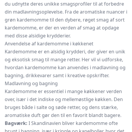
du udnytte deres unikke smagsprofiler til at forbedre
din madlavningsoplevelse. Fra de aromatiske nuancer i
grøn kardemomme til den dybere, røget smag af sort
kardemomme, er der en verden af smag at opdage
med disse alsidige krydderier.
Anvendelse af kardemomme i køkkenet
Kardemomme er en alsidig krydderi, der giver en unik
og eksotisk smag til mange retter. Her vil vi udforske,
hvordan kardemomme kan anvendes i madlavning og
bagning, drikkevarer samt i kreative opskrifter.
Madlavning og bagning
Kardemomme er essentiel i mange køkkener verden
over, især i det indiske og mellemøstlige køkken. Den
bruges både i salte og søde retter, og dens stærke,
aromatiske duft gør den til en favorit blandt bagere.
Bagværk:
I Skandinavien bliver kardemomme ofte
brugt i bagning, især i kringle og kanelboller, hvor det