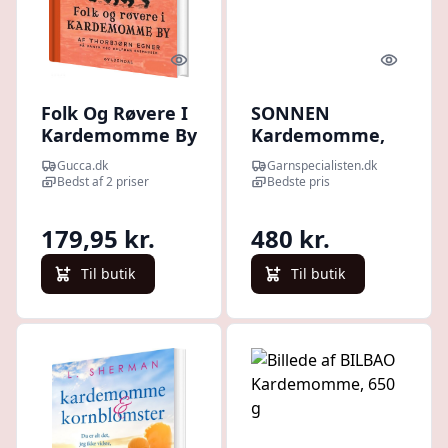
Quick look
Quick l
Folk Og Røvere I
SONNEN
Kardemomme By
Kardemomme,
- Thorbjørn Egner
1,6 kg
Gucca.dk
Garnspecialisten.dk
- Bog
Bedst af 2 priser
Bedste pris
179,95 kr.
480 kr.
Til butik
Til butik