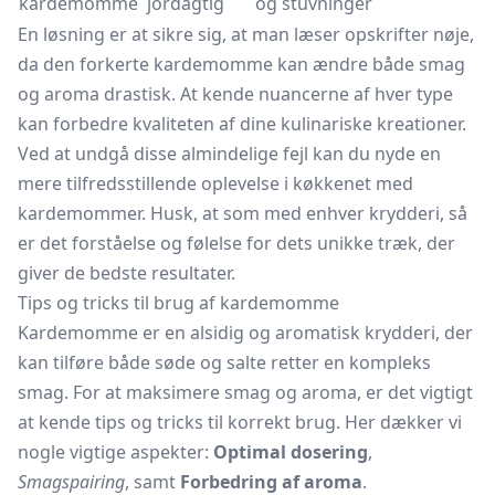
kardemomme
jordagtig
og stuvninger
En løsning er at sikre sig, at man læser opskrifter nøje,
da den forkerte kardemomme kan ændre både smag
og aroma drastisk. At kende nuancerne af hver type
kan forbedre kvaliteten af dine kulinariske kreationer.
Ved at undgå disse almindelige fejl kan du nyde en
mere tilfredsstillende oplevelse i køkkenet med
kardemommer. Husk, at som med enhver krydderi, så
er det forståelse og følelse for dets unikke træk, der
giver de bedste resultater.
Tips og tricks til brug af kardemomme
Kardemomme er en alsidig og aromatisk krydderi, der
kan tilføre både søde og salte retter en kompleks
smag. For at maksimere smag og aroma, er det vigtigt
at kende tips og tricks til korrekt brug. Her dækker vi
nogle vigtige aspekter:
Optimal dosering
,
Smagspairing
, samt
Forbedring af aroma
.