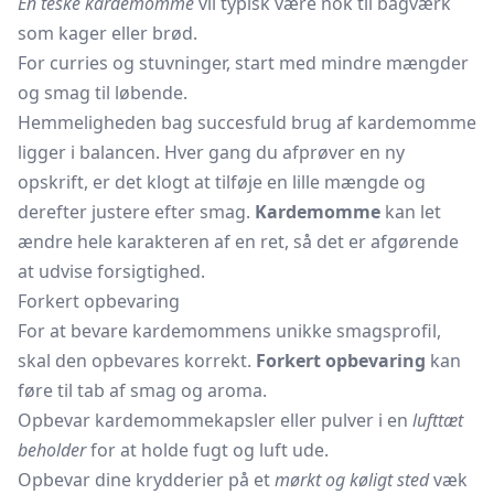
En
teske
kardemomme
vil typisk være nok til bagværk
som kager eller brød.
For curries og stuvninger, start med mindre mængder
og smag til løbende.
Hemmeligheden bag succesfuld brug af kardemomme
ligger i balancen. Hver gang du afprøver en ny
opskrift, er det klogt at tilføje en lille mængde og
derefter justere efter smag.
Kardemomme
kan let
ændre hele karakteren af en ret, så det er afgørende
at udvise forsigtighed.
Forkert opbevaring
For at bevare kardemommens unikke smagsprofil,
skal den opbevares korrekt.
Forkert opbevaring
kan
føre til tab af smag og aroma.
Opbevar kardemommekapsler eller pulver i en
lufttæt
beholder
for at holde fugt og luft ude.
Opbevar dine krydderier på et
mørkt og køligt sted
væk