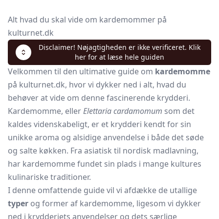
Alt hvad du skal vide om kardemommer på
kulturnet.dk
Disclaimer! Nøjagtigheden er ikke verificeret. Klik
her for at læse hele guiden
Velkommen til den ultimative guide om
kardemomme
på kulturnet.dk, hvor vi dykker ned i alt, hvad du
behøver at vide om denne fascinerende krydderi.
Kardemomme, eller
Elettaria cardamomum
som det
kaldes videnskabeligt, er et krydderi kendt for sin
unikke aroma og alsidige anvendelse i både det søde
og salte køkken. Fra asiatisk til nordisk madlavning,
har kardemomme fundet sin plads i mange kultures
kulinariske traditioner.
I denne omfattende guide vil vi afdække de utallige
typer
og former af kardemomme, ligesom vi dykker
ned i krydderiets anvendelser og dets særlige