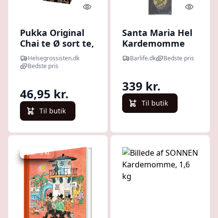
Quick look
Quick l
Pukka Original
Santa Maria Hel
Chai te Ø sort te,
Kardemomme
kanel &
330 G
Helsegrossisten.dk
Barlife.dk
Bedste pris
kardemomme •
Bedste pris
20 br.
339 kr.
46,95 kr.
Til butik
Til butik
Spar -9 kr.