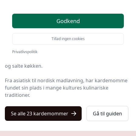
Velkommen til den ultimative guide om
kardemomme
Godkend
på kulturnet.dk, hvor vi dykker ned i alt, hvad du
behøver at vide om denne fascinerende krydderi.
Tillad ingen cookies
Kardemomme, eller
Elettaria cardamomum
som det
kaldes videnskabeligt, er et krydderi kendt for sin
Privatlivspolitik
unikke aroma og alsidige anvendelse i både det søde
og salte køkken.
Fra asiatisk til nordisk madlavning, har kardemomme
fundet sin plads i mange kultures kulinariske
traditioner.
Se alle 23 kardemommer
Gå til guiden