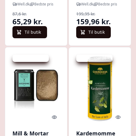
(50 g)
Hel (100 g)
Well.dk
Bedste pris
Well.dk
Bedste pris
87,6 kr.
199,95 kr.
65,29 kr.
159,96 kr.
Til butik
Til butik
Udsalg - spar 10 %
Udsalg - spar 28 %
Quick look
Quick l
Mill & Mortar
Kardemomme