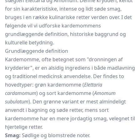
slægten Elettaria og Amomum. Denne krydderi, kendt
for sin karakteristiske, intense og lidt søde smag,
bruges i en række kulinariske retter verden over. I det
følgende vil vi udforske kardemommens
grundlæggende definition, historiske baggrund og
kulturelle betydning.
Grundlæggende definition
Kardemomme, ofte betegnet som "dronningen af
krydderier", er en alsidig ingrediens i både madlavning
og traditionel medicinsk anvendelse. Der findes to
hovedtyper: grøn kardemomme (
Elettaria
cardamomum
) og sort kardemomme (
Amomum
subulatum
). Den grønne variant er mest almindeligt
anvendt i bagning og søde retter, mens sort
kardemomme har en mere jordagtig smag, velegnet til
hjertelige retter.
Smag:
Sødlige og blomstrede noter.