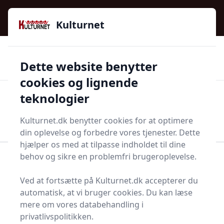
Kulturnet - Alt Det Gode I Livet | Din Kulturguide Siden
e menu
2016
Kulturnet
🌟🌟🌟🌟🌟
🌟
🚚
3.958 produktyper
Hurtig levering
Dette website benytter
🏷️
👍
97 kategorier
Kun godkendte butikker
cookies og lignende
teknologier
Men
Start søgning
Start søgning
Kulturnet.dk benytter cookies for at optimere
din oplevelse og forbedre vores tjenester. Dette
hjælper os med at tilpasse indholdet til dine
behov og sikre en problemfri brugeroplevelse.
Forside
Husholdning
Mad og drikke
Kardemomme
Ved at fortsætte på Kulturnet.dk accepterer du
Kardemommer - 23 på
automatisk, at vi bruger cookies. Du kan læse
mere om vores databehandling i
lager
privatlivspolitikken.