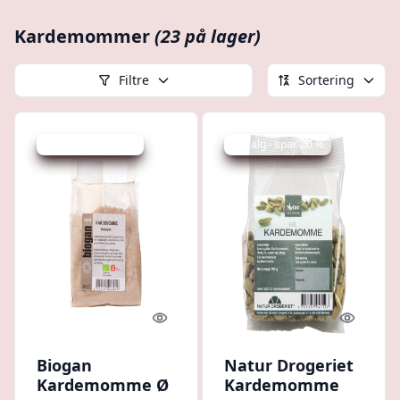
Kardemommer
(23 på lager)
Filtre
Sortering
Udsalg - spar 25 %
Udsalg - spar 20 %
Quick look
Quick l
Biogan
Natur Drogeriet
Kardemomme Ø
Kardemomme