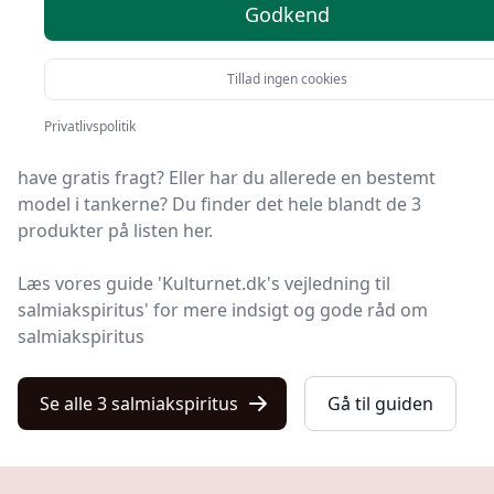
anbefalinger
Godkend
Du er landet på Kulturnet, hvor du finder de bedste
Tillad ingen cookies
salmiakspiritus. Vi har udvalgt 3 produkter til dig!
Privatlivspolitik
Leder du efter et godt salmiakspiritus tilbud? Vil du
have gratis fragt? Eller har du allerede en bestemt
model i tankerne? Du finder det hele blandt de 3
produkter på listen her.
Læs vores guide 'Kulturnet.dk's vejledning til
salmiakspiritus' for mere indsigt og gode råd om
salmiakspiritus
Se alle 3 salmiakspiritus
Gå til guiden