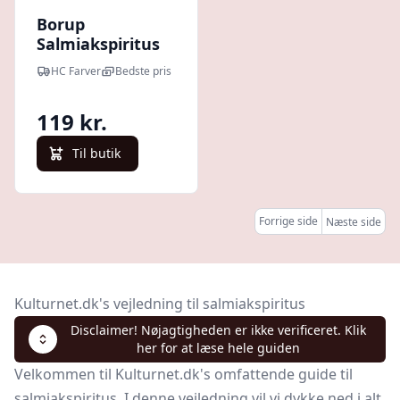
Borup
Salmiakspiritus
25%
HC Farver
Bedste pris
119 kr.
Til butik
Forrige side
Næste side
Kulturnet.dk's vejledning til salmiakspiritus
Disclaimer! Nøjagtigheden er ikke verificeret. Klik
her for at læse hele guiden
Velkommen til Kulturnet.dk's omfattende guide til
salmiakspiritus. I denne vejledning vil vi dykke ned i alt,