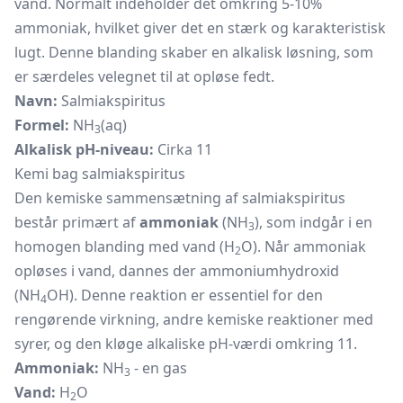
vand. Normalt indeholder det omkring 5-10%
ammoniak, hvilket giver det en stærk og karakteristisk
lugt. Denne blanding skaber en alkalisk løsning, som
er særdeles velegnet til at opløse fedt.
Navn:
Salmiakspiritus
Formel:
NH
(aq)
3
Alkalisk pH-niveau:
Cirka 11
Kemi bag salmiakspiritus
Den kemiske sammensætning af salmiakspiritus
består primært af
ammoniak
(NH
), som indgår i en
3
homogen blanding med vand (H
O). Når ammoniak
2
opløses i vand, dannes der ammoniumhydroxid
(NH
OH). Denne reaktion er essentiel for den
4
rengørende virkning, andre kemiske reaktioner med
syrer, og den kløge alkaliske pH-værdi omkring 11.
Ammoniak:
NH
- en gas
3
Vand:
H
O
2