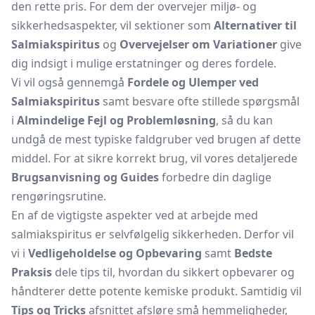
den rette pris. For dem der overvejer miljø- og
sikkerhedsaspekter, vil sektioner som
Alternativer til
Salmiakspiritus
og
Overvejelser om Variationer
give
dig indsigt i mulige erstatninger og deres fordele.
Vi vil også gennemgå
Fordele og Ulemper ved
Salmiakspiritus
samt besvare ofte stillede spørgsmål
i
Almindelige Fejl og Problemløsning
, så du kan
undgå de mest typiske faldgruber ved brugen af dette
middel. For at sikre korrekt brug, vil vores detaljerede
Brugsanvisning og Guides
forbedre din daglige
rengøringsrutine.
En af de vigtigste aspekter ved at arbejde med
salmiakspiritus er selvfølgelig sikkerheden. Derfor vil
vi i
Vedligeholdelse og Opbevaring
samt
Bedste
Praksis
dele tips til, hvordan du sikkert opbevarer og
håndterer dette potente kemiske produkt. Samtidig vil
Tips og Tricks
afsnittet afsløre små hemmeligheder,