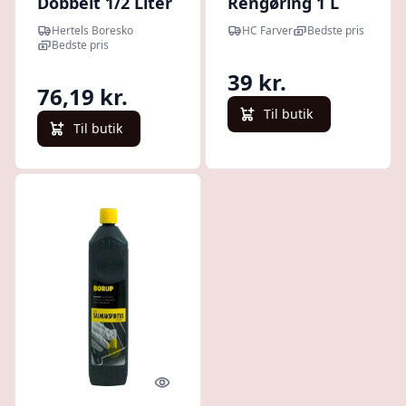
Dobbelt 1/2 Liter
Rengøring 1 L
Hertels Boresko
HC Farver
Bedste pris
Bedste pris
39 kr.
76,19 kr.
Til butik
Til butik
Quick look