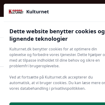
Kulturnet - Alt Det Gode I Livet | Din Kulturguide Siden
e menu
2016
Kulturnet
🌟🌟🌟🌟🌟
🌟
🚚
3.958 produktyper
Hurtig levering
Dette website benytter cookies og
🏷️
👍
97 kategorier
Kun godkendte butikker
lignende teknologier
Men
Kulturnet.dk benytter cookies for at optimere din
Start søgning
oplevelse og forbedre vores tjenester. Dette hjælper 
Start søgning
med at tilpasse indholdet til dine behov og sikre en
problemfri brugeroplevelse.
Forside
Husholdning
Rengøring
Salmiakspiritus
Ved at fortsætte på Kulturnet.dk accepterer du
automatisk, at vi bruger cookies. Du kan læse mere 
Bedste salmiakspiritus
vores databehandling i privatlivspolitikken.
på markedet - 3