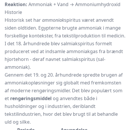
Reaktion:
Ammoniak + Vand → Ammoniumhydroxid
Historie
Historisk set har
ammoniak
spiritus været anvendt
siden oldtiden. Egypterne brugte ammoniak i mange
forskellige kontekster, fra tekstilproduktion til medicin.
I det 18. århundrede blev salmiakspiritus formelt
produceret ved at indsamle ammoniakgas fra brændt
hjortehorn - deraf navnet salmiakspiritus (sal-
ammoniak).
Gennem det 19. og 20. århundrede spredte brugen af
ammoniakopløsninger sig globalt med fremkomsten
af moderne rengøringsmidler. Det blev populært som
et
rengøringsmiddel
og anvendtes både i
husholdninger og i industrien, deriblandt
tekstilindustrien, hvor det blev brugt til at behandle
uld og silke.