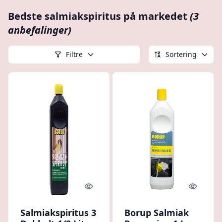
Bedste salmiakspiritus på markedet
(3
anbefalinger)
Filtre
Sortering
Quick look
Quick l
Salmiakspiritus 3
Borup Salmiak