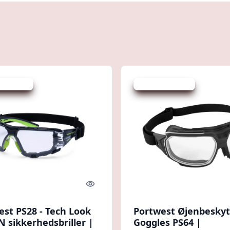
 spar 20 %
Udsalg - spar 20 %
Quick look
est PS28 - Tech Look
Portwest Øjenbeskyt
N sikkerhedsbriller |
Goggles PS64 |