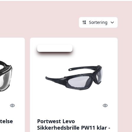
Sortering
Udsalg - spar 20 %
Quick look
Quick look
telse
Portwest Levo
Sikkerhedsbrille PW11 klar -