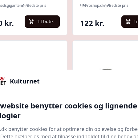
hedsbriller |
hedsgiganten
Bedste pris
Proshop.dk
Bedste pris
NT | Tilbehør til
ærn
0 kr.
122 kr.
Til butik
Ti
Kulturnet
 website benytter cookies og lignende
Quick look
logier
 Slim Basic
OX-ON Sikkerhedsbri
.dk benytter cookies for at optimere din oplevelse og forb
hedsbrille
Eyewear Space Comfo
. Dette hjælper os med at tilpasse indholdet til dine behov o