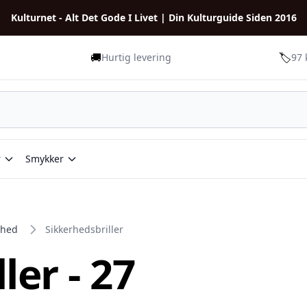
Kulturnet - Alt Det Gode I Livet | Din Kulturguide Siden 2016
🚚
🏷️
Hurtig levering
97 
r
Smykker
rhed
Sikkerhedsbriller
ler - 27