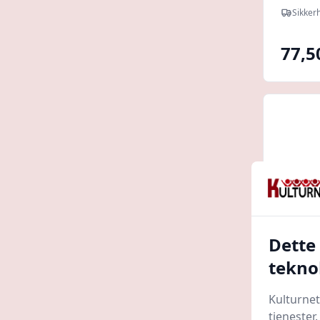
Sikker
Sikker
DISCOU
øjenv
77,5
Dette
tekno
OX-ON
Kulturnet
sikker
tjenester