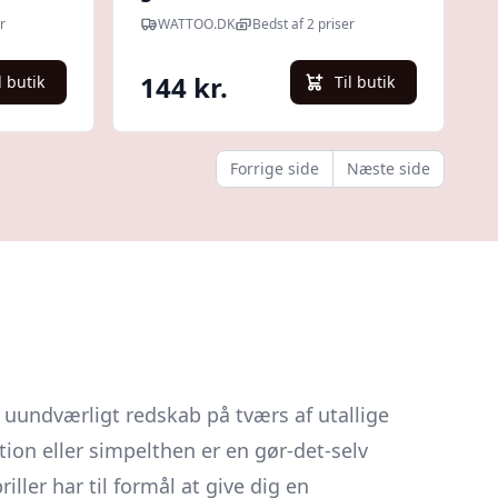
r
WATTOO.DK
Bedst af 2 priser
144 kr.
l butik
Til butik
Forrige side
Næste side
 uundværligt redskab på tværs af utallige
ion eller simpelthen er en gør-det-selv
iller har til formål at give dig en