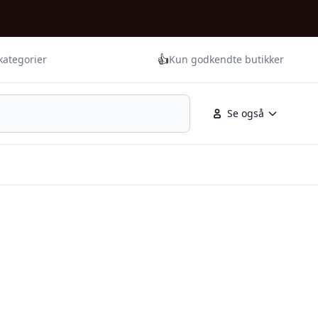
👍
kategorier
Kun godkendte butikker
Se også