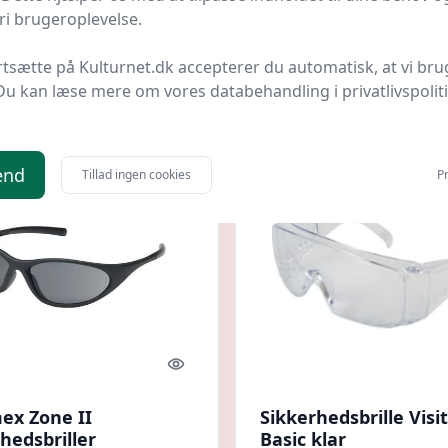
klar linse, EN166
i brugeroplevelse.
p.dk
Bedste pris
WATTOO.DK
Bedste pris
rtsætte på Kulturnet.dk accepterer du automatisk, at vi bru
.
56,50 kr.
Til butik
Ti
Du kan læse mere om vores databehandling i privatlivspolit
Spar 1 kr.
end
Tillad ingen cookies
Pr
Quick look
ex Zone II
Sikkerhedsbrille Visi
hedsbriller
Basic klar