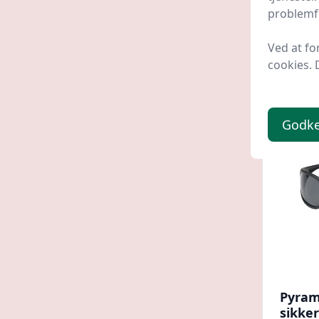
problemfr
Prosho
Ved at fo
20 kr
cookies. 
Godk
Pyram
sikker