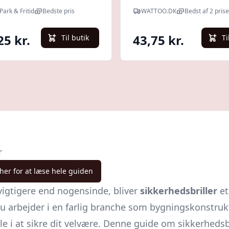
Park & Fritid
Bedste pris
WATTOO.DK
Bedst af 2 prise
25 kr.
43,75 kr.
Til butik
Ti
r
 her for at læse hele guiden
 vigtigere end nogensinde, bliver
sikkerhedsbriller
et
du arbejder i en farlig branche som bygningskonstrukt
lle i at sikre dit velvære. Denne guide om sikkerhedsbr