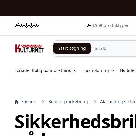
e menu
🌟🌟🌟🌟🌟
🌟
3.958 produktyper
Start søgning
Start søgning
Forside
Bolig og indretning
Husholdning
Højtide
Forside
Bolig og indretning
Alarmer og sikke
Sikkerhedsbril