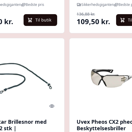
hedsbriller |
Sikkerhedsbriller | E
hedsgiganten
Bedste pris
Sikkerhedsgiganten
Bedste p
hedsbriller |
NODISCOUNT
136,88 kr.
0 kr.
109,50 kr.
Til butik
Ti
Quick look
tar Brillesnor med
Uvex Pheos CX2 phe
2 stk |
Beskyttelsesbriller