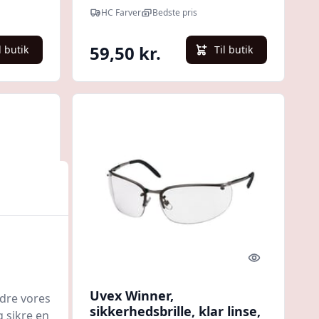
HC Farver
Bedste pris
59,50 kr.
l butik
Til butik
Quick look
Quick look
lle
Uvex Winner,
edre vores
rt,
sikkerhedsbrille, klar linse,
g sikre en