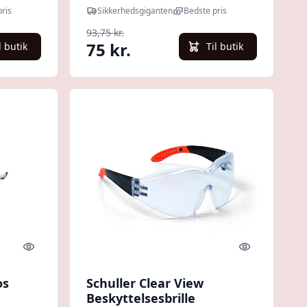
N 170 |
Klar | Sikkerhedsbriller |
ris
Sikkerhedsgiganten
Bedste pris
EN 166 | Fjernlager
93,75 kr.
75 kr.
l butik
Til butik
Quick look
Quick look
os
Schuller Clear View
Beskyttelsesbrille