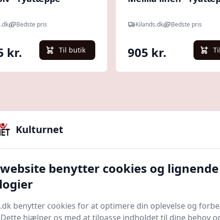
s.dk
Bedste pris
Kilands.dk
Bedste pris
5 kr.
905 kr.
Til butik
Ti
Kulturnet
 website benytter cookies og lignende
 her for at læse hele guiden
logier
inde – og med god grund. De repræsenterer en perfe
.dk benytter cookies for at optimere din oplevelse og forb
ye højder. Men hvad er en ryatæppe egentlig, og hvad s
. Dette hjælper os med at tilpasse indholdet til dine behov o