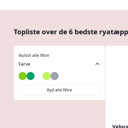
Topliste over de 6 bedste ryatæpp
Nulstil alle filtre
Farve
Chartreuse
Grøn
Hvid
Limegrøn
Sølv
Ryd alle filtre
Velor