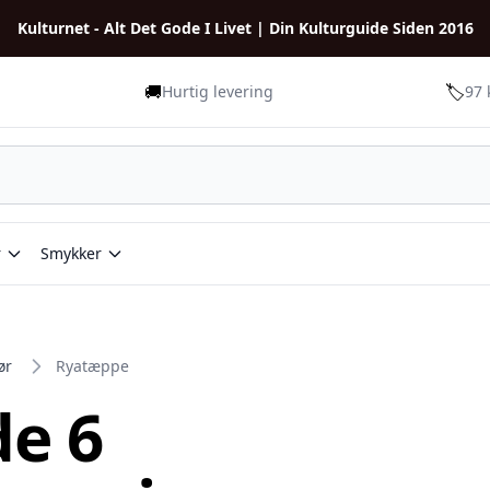
Kulturnet - Alt Det Gode I Livet | Din Kulturguide Siden 2016
🚚
🏷️
Hurtig levering
97 
r
Smykker
ør
Ryatæppe
de 6