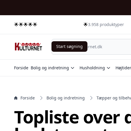
e menu
🌟🌟🌟🌟🌟
🌟
3.958 produktyper
Start søgning
Start søgning
Forside
Bolig og indretning
Husholdning
Højtide
Forside
Bolig og indretning
Tæpper og tilbeh
Topliste over 