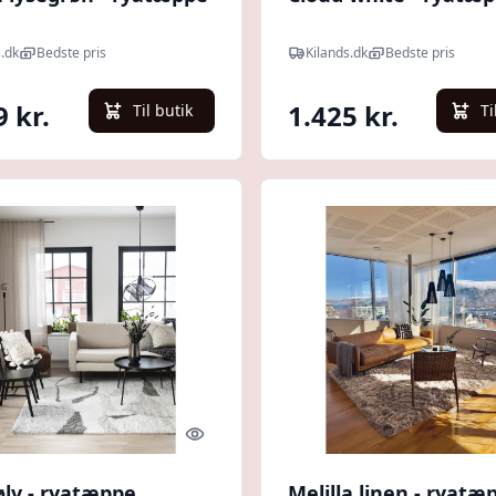
s.dk
Bedste pris
Kilands.dk
Bedste pris
9 kr.
1.425 kr.
Til butik
Ti
Quick look
sølv - ryatæppe
Melilla linen - ryatæ