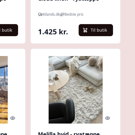
Kilands.dk
Bedste pris
1.425 kr.
l butik
Til butik
Quick look
Quick look
ppe
Melilla hvid - ryatæppe