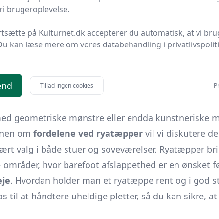
ejse gennem alt, hvad der er værd at vide om disse f
i brugeroplevelse.
nde definition
af, hvad et ryatæppe er. Vidste du, at
rtsætte på Kulturnet.dk accepterer du automatisk, at vi bru
sker? Længere nede forklarer vi, hvordan materialer
Du kan læse mere om vores databehandling i privatlivspolit
r vi dykker ned i forskellige
materialer
, som uld, bom
d.
end
il at udforske
størrelses- og designvariationer
. Med
Tillad ingen cookies
Pr
re hele værelser, findes ryatæpper i mange former o
d geometriske mønstre eller endda kunstneriske mo
ionen om
fordelene ved ryatæpper
vil vi diskutere d
rt valg i både stuer og soveværelser. Ryatæpper bri
e områder, hvor barefoot afslappethed er en ønsket fø
eje
. Hvordan holder man et ryatæppe rent og i god st
s til at håndtere uheldige pletter, så du kan sikre, a