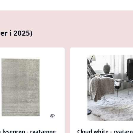
er i 2025)
Quick look
a lysegrøn - ryatæppe
Cloud white - ryatæ