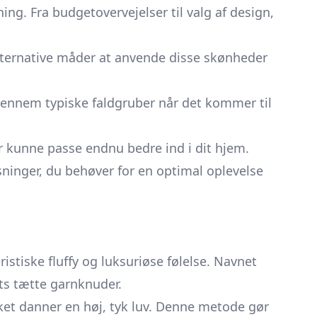
ing. Fra budgetovervejelser til valg af design,
lternative måder at anvende disse skønheder
igennem typiske faldgruber når det kommer til
r kunne passe endnu bedre ind i dit hjem.
sninger, du behøver for en optimal oplevelse
istiske fluffy og luksuriøse følelse. Navnet
ets tætte garnknuder.
ket danner en høj, tyk luv. Denne metode gør