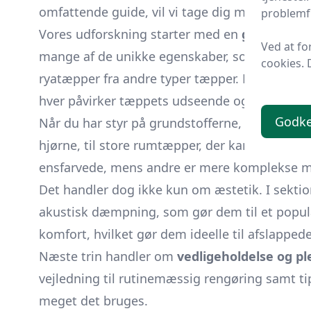
omfattende guide, vil vi tage dig med på en r
problemfr
Vores udforskning starter med en
grundlægge
Ved at fo
mange af de unikke egenskaber, som kunder el
cookies. 
ryatæpper fra andre typer tæpper. Dette er hvo
hver påvirker tæppets udseende og holdbarhe
Godk
Når du har styr på grundstofferne, er det tid t
hjørne, til store rumtæpper, der kan omdefine
ensfarvede, mens andre er mere komplekse me
Det handler dog ikke kun om æstetik. I sekt
akustisk dæmpning, som gør dem til et populæ
komfort, hvilket gør dem ideelle til afslapped
Næste trin handler om
vedligeholdelse og pl
vejledning til rutinemæssig rengøring samt tip
meget det bruges.