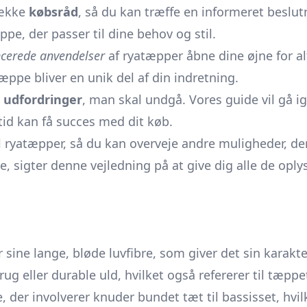
række
købsråd
, så du kan træffe en informeret beslutn
pe, der passer til dine behov og stil.
cerede anvendelser
af ryatæpper åbne dine øjne for a
 tæppe bliver en unik del af din indretning.
g udfordringer
, man skal undgå. Vores guide vil gå 
ltid kan få succes med dit køb.
l ryatæpper, så du kan overveje andre muligheder, de
 sigter denne vejledning på at give dig alle de oply
sine lange, bløde luvfibre, som giver det sin karakter
rug eller durable uld, hvilket også refererer til tæpp
der involverer knuder bundet tæt til bassisset, hvil