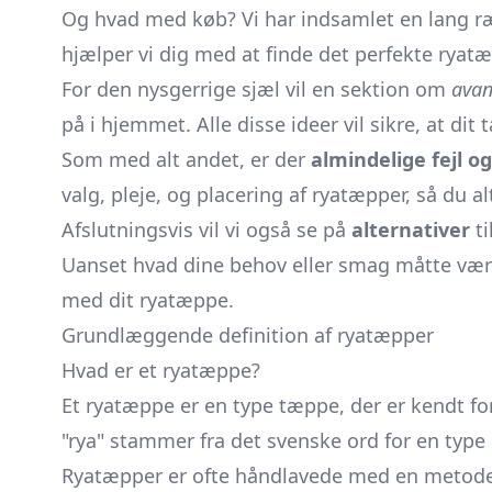
Og hvad med køb? Vi har indsamlet en lang 
hjælper vi dig med at finde det perfekte ryatæp
For den nysgerrige sjæl vil en sektion om
avan
på i hjemmet. Alle disse ideer vil sikre, at dit
Som med alt andet, er der
almindelige fejl o
valg, pleje, og placering af ryatæpper, så du a
Afslutningsvis vil vi også se på
alternativer
ti
Uanset hvad dine behov eller smag måtte være,
med dit ryatæppe.
Grundlæggende definition af ryatæpper
Hvad er et ryatæppe?
Et ryatæppe er en type tæppe, der er kendt for 
"rya" stammer fra det svenske ord for en type 
Ryatæpper er ofte håndlavede med en metode, 