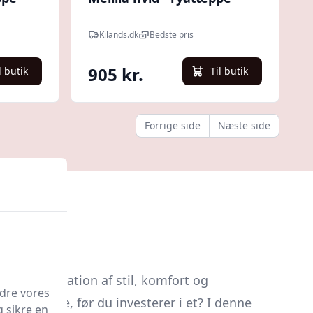
Kilands.dk
Bedste pris
905 kr.
l butik
Til butik
Forrige side
Næste side
kt kombination af stil, komfort og
edre vores
kal du vide, før du investerer i et? I denne
g sikre en