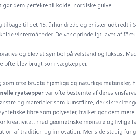
t gør dem perfekte til kolde, nordiske gulve.
g tilbage til det 15. århundrede og er især udbredt i
olde vintermåneder. De var oprindeligt lavet af fåreu
rative og blev et symbol på velstand og luksus. Med
 de ofte blev brugt som
vægtæpper.
 som ofte brugte hjemlige og naturlige materialer, 
onelle ryatæpper
var ofte bestemte af deres ensfarv
 mønstre og materialer som kunstfibre, der sikrer læn
ntetiske fibre som polyester, hvilket gør dem mere t
or kreativitet, med geometriske mønstre og livlige fa
tion af tradition og innovation. Mens de stadig fung