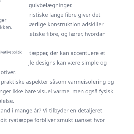
ascinerende gulvbelægninger.
 de karakteristiske lange fibre giver det
ger
ne og den særlige konstruktion adskiller
ikken.
uld og syntetiske fibre, og lærer, hvordan
 alt fra små tæpper, der kan accentuere et
ivatlivspolitik
g farver. Nogle designs kan være simple og
tiver.
e praktiske aspekter såsom varmeisolering og
nger ikke bare visuel varme, men også fysisk
lelse.
and i mange år? Vi tilbyder en detaljeret
t dit ryatæppe forbliver smukt uanset hvor