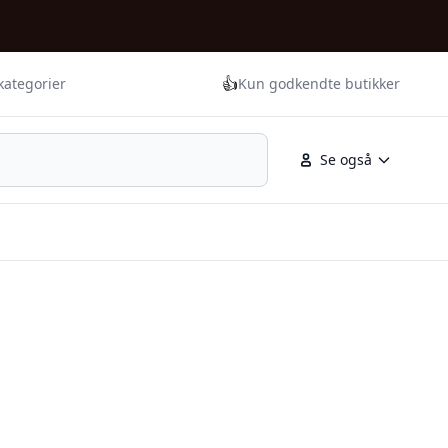
👍
kategorier
Kun godkendte butikker
Se også