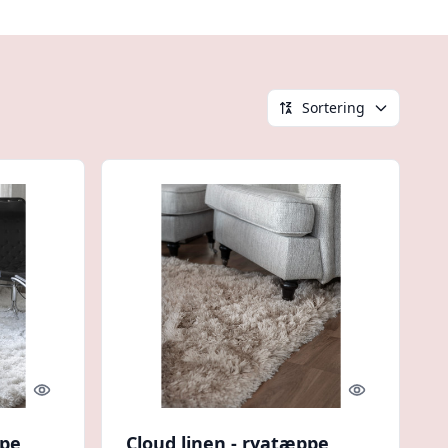
Sortering
Quick look
Quick look
ppe
Cloud linen - ryatæppe