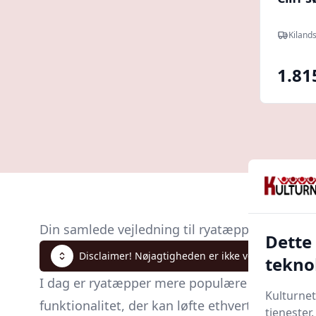
Kiland
1.81
Din samlede vejledning til ryatæppe
Dette
Disclaimer! Nøjagtigheden er ikke verificeret. Klik
tekno
I dag er ryatæpper mere populære end nogens
Kulturnet
funktionalitet, der kan løfte ethvert rum til n
tjenester